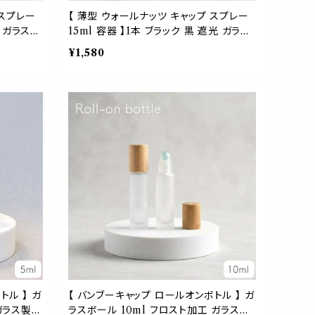
 スプレー
【 薄型 ウォールナッツ キャップ スプレー
光 ガラス
15ml 容器 】1本 ブラック 黒 遮光 ガラス
底肉厚 詰
木製 アトマイザー 強化ガラス 底肉厚 詰
¥1,580
 フレグラ
替容器 ボトル ミスト 噴霧 香水 フレグラ
ュ お洒落
ンス 化粧水 アロマ スタイリッシュ お洒落
leso.
トル 】 ガ
【 バンブーキャップ ロールオンボトル 】 ガ
ガラス製
ラスボール 10ml フロスト加工 ガラス製