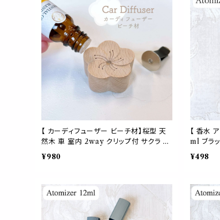
品 芸術 美術 美術館 ポスト印象派 おしゃ
ャラリー 
れ
象派 お
【 カーディフューザー ビーチ材】桜型 天
【 香水 
然木 車 室内 2way クリップ付 サクラ 花
ml ブラ
桃 梅 春 エッセンシャルオイル 精油対応
化粧水 美
¥980
¥498
木製 アロマ インテリア おしゃれ 雑貨 ナ
携帯 持ち
チュラル 北欧
ト 手作り