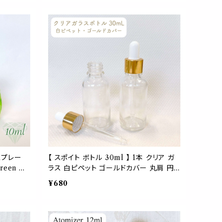
 シンプル
ム ナチュラル シンプル 持ち運び 旅行 プ
ャルオイル
レゼント ギフト ハンドメイド 手作りおしゃ
ド 手作り
れ かわいい
いい
スプレー
【 スポイト ボトル 30ml 】 1本 クリア ガ
reen キ
ラス 白ピペット ゴールドカバー 丸肩 円
イヤ柄 香
柱 ホワイト ゴールド ガラス製 詰め替え
¥680
替容器 コン
詰替 容器 空容器 高級 透明 化粧水 美容
イズ ミ
液 美容 旅行 携帯 持ち運び コスメ アロ
美容 瓶 手
マ エッセンシャルオイル 精油 ハンドメイド
ゼント ギフ
手作り クラフト キャリア オイル ギフト プ