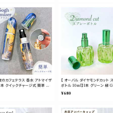
 シンプル スリム アロマ 精油
フューム ミスト 詰替 保湿 便利
シャルオイル 美容液 化粧水 軽量
スリム アロマ 精油 エッセンシ
ド 手作り ギフト プレゼント お
美容液 化粧水 軽量 ハンドメイ
かわいい
ギフト プレゼント おしゃれ かわ
夜のカフェテラス 香水 アトマイザ
【 オーバル ダイヤモンドカット 
】1本 クイックチャージ式 簡単 ス
ボトル 10ml】1本 グリーン 緑 G
ボトル 底部充填式 残量が分かる
ャップ ガラス製 ブランチ 枝 ダ
¥680
ス 詰替 容器 上品 高級 大人
水瓶 高級感 キラキラ 詰替 詰
運び 旅行 軽量 スリム コンパク
パクト 携帯 持ち運び 手のひらサ
 ミスト ハンドメイド ギフト プレ
スト 香水 化粧水 アロマ 精油 
ート 絵 名画 油絵 絵画 画廊 ギ
作り ハンドメイド クラフト プレ