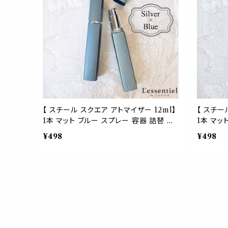
【 スチール スクエア アトマイザー 12ml】
【 スチー
1本 マット ブルー スプレー 容器 詰替 艶
1本 マッ
消し 詰替容器 空容器 スティック ペン型
消し 詰
¥498
¥498
噴射 香水 フレグランス 化粧水 美容 ミス
噴射 香水
ト 簡単 上品 高級 大人 携帯 持ち運び 旅
ト 簡単 
行 軽量 スリム コンパクト 手作り ハンド
行 軽量 
メイド おしゃれ シンプル かわいい プレゼ
メイド お
ント ギフト
ント ギフ