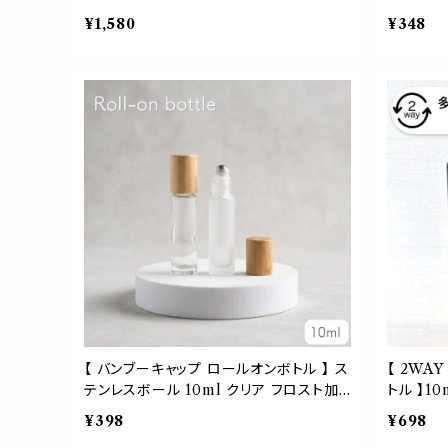
製 アトマイザー 強化ガラス 底肉厚 詰替
製 竹 詰
¥1,580
¥348
容器 ボトル ミスト 噴霧 香水 フレグラン
ンシャルオ
ス 化粧水 アロマ スタイリッシュ お洒落 l
チュラル 
eso.
ント ギフ
かわいい
【 バンブーキャップ ロールオンボトル 】 ス
【 2WA
テンレスボール 10ml クリア フロスト加
トル 】1
工 選べる2種類 ガラス製 詰替 容器 遮光
ルオン ス
¥398
¥698
アロマ 精油 エッセンシャルオイル 香水 パ
香水 フレ