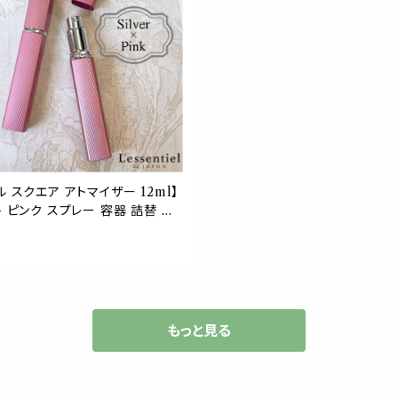
ル スクエア アトマイザー 12ml】
ト ピンク スプレー 容器 詰替 艶
替容器 空容器 スティック ペン型
 フレグランス 化粧水 美容 ミス
上品 高級 大人 携帯 持ち運び 旅
スリム コンパクト 手作り ハンド
しゃれ シンプル かわいい プレゼ
ト
もっと見る