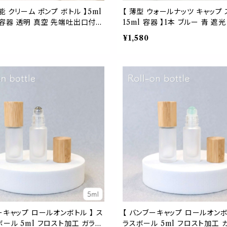
能 クリーム ポンプ ボトル 】5ml
【 薄型 ウォールナッツ キャップ
容器 透明 真空 先端吐出口付き
15ml 容器 】1本 ブルー 青 遮
リップオイル ネイルオイル アイケ
木製 アトマイザー 強化ガラス 
¥1,580
用 コンパクト ABS PP
替容器 ボトル ミスト 噴霧 香水
ンス 化粧水 アロマ スタイリッシ
leso.
ーキャップ ロールオンボトル 】 ス
【 バンブーキャップ ロールオンボ
ール 5ml フロスト加工 ガラス
ラスボール 5ml フロスト加工 