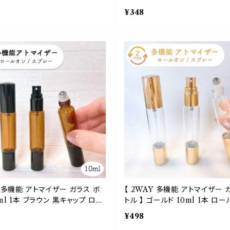
替容器 遮光 アロマ 精油 エッセ
竹 詰替 容器 遮光 アロマ 精油
¥348
イル 香水 パフューム ウッド ナ
シャルオイル 香水 パフューム ウ
シンプル 持ち運び 旅行 プレゼ
ュラル シンプル 持ち運び 旅行 
ト ハンドメイド 手作りおしゃれ
ギフト ハンドメイド 手作りおしゃ
いい
Y 多機能 アトマイザー ガラス ボ
【 2WAY 多機能 アトマイザー 
0ml 1本 ブラウン 黒キャップ ロー
トル 】 ゴールド 10ml 1本 ロ
プレー 遮光 容器 マルチ シーン
プレー クリア 透明 容器 メタリ
¥498
グランス パフューム ミスト 詰替
プ 蓋 マルチ シーン 香水 フレグ