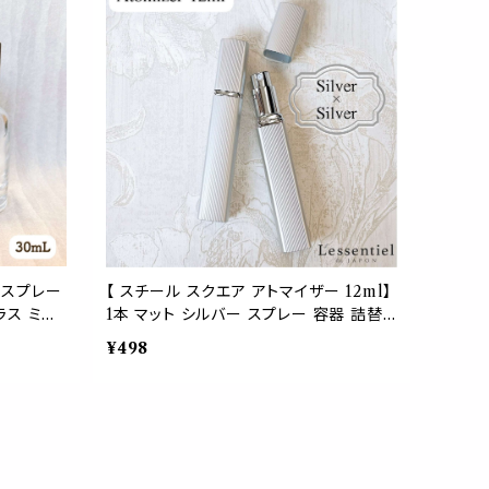
レゼント シンプル かわいい おしゃれ
 スプレー
【 スチール スクエア アトマイザー 12ml】
ラス ミス
1本 マット シルバー スプレー 容器 詰替
 香水 フ
艶消し 詰替容器 空容器 スティック ペン
¥498
行 化粧
型 噴射 香水 フレグランス 化粧水 美容
ドメイド 詰
ミスト 簡単 上品 高級 大人 携帯 持ち運
び 旅行 軽量 スリム コンパクト 手作り ハ
ンドメイド おしゃれ シンプル かわいい プ
レゼント ギフト