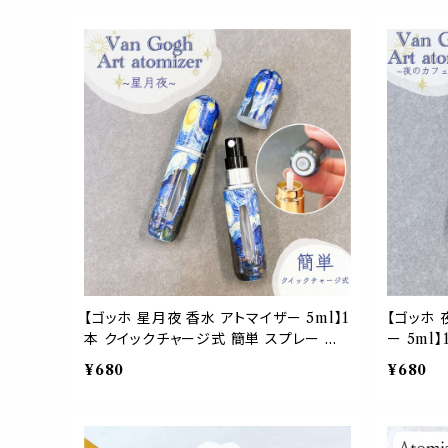
フューム 竹 ウッド ナチュラル シンプル 持
保湿 便利
ち運び 旅行 プレゼント ギフト ハンドメイ
エッセン
ド 手作り おしゃれ かわいい
ハンドメイ
しゃれ 
【ゴッホ 星月夜 香水 アトマイザー 5ml】1
【ゴッホ 
本 クイックチャージ式 簡単 スプレー ボ
ー 5ml
トル 底部充填式 残量が分かる フレグラン
プレー 
¥680
¥680
ス 詰替 容器 上品 高級 大人 携帯 持ち
フレグラン
運び 旅行 軽量 スリム コンパクト 手作り
携帯 持ち
ミスト ハンドメイド ギフト プレゼント アー
ト 手作り
ト 絵 名画 油絵 絵画 画廊 ギャラリー 作
ゼント ア