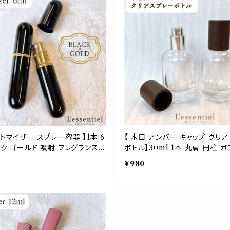
作品 芸術 美術 美術館 ポスト印
ト おしゃれ シンプル かわいい
しゃれ
アトマイザー スプレー容器 】1本 6
【 木目 アンバー キャップ クリア
ック ゴールド 噴射 フレグランス
ボトル】30ml 1本 丸肩 円柱 ガ
容 ミスト 簡単 上品 高級 大人
ト 容器 厚底 ダーク 茶色 アロマ
¥980
運び 旅行 軽量 スリム コンパク
レグランス 掃除 美容室 噴霧 旅
 ハンドメイド おしゃれ シンプル
水 霧吹き ブランド 手作り ハン
替容器