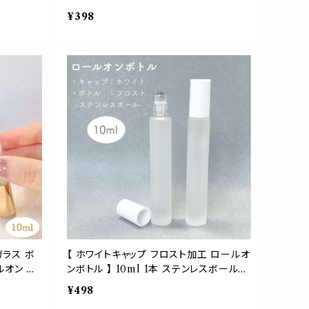
 エッセン
竹 詰替 容器 遮光 アロマ 精油 エッセン
¥398
ッド ナチ
シャルオイル 香水 パフューム ウッド ナチ
プレゼント
ュラル シンプル 持ち運び 旅行 プレゼント
れ かわ
ギフト ハンドメイド 手作りおしゃれ かわ
いい
ガラス ボ
【 ホワイトキャップ フロスト加工 ロールオ
ールオン ス
ンボトル 】 10ml 1本 ステンレスボール
ック キャッ
底肉厚 ガラス製 詰替 容器 遮光 アロマ
¥498
ランス パ
精油 エッセンシャルオイル 香水 パフュー