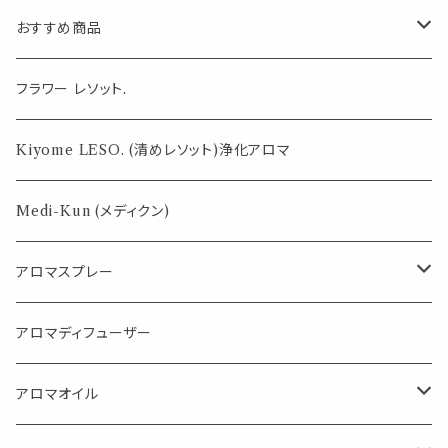
状 ラッピング プ
カー おしゃれ 結
ント カード
おすすめ商品
レゼント カード
婚式 招待状 ラ
ッピング プレゼ
ント カード
気になる虫対策に
フラワー レソット.
薄荷の香りで体感温度-4℃ !? スースーシリーズ
Kiyome LESO. (清めレソット)浄化アロマ
パロサント
Medi-Kun (メディクン)
アロマスプレー
目的で選ぶ
アロマディフューザー
蒸し暑い夏やリフレッシュに
FLOWER LESO. フラワレソット
アロマオイル
消臭に（用途：空間や衣服）