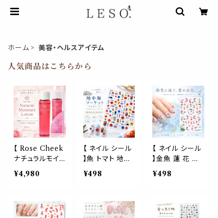
ホーム
美容・ヘルスアイテム
人気商品はこちらから
【 Rose Cheek
【 ネイル シール
【 ネイル シール
ナチュラルモイ
】魚 トマト 地中
】金魚 蓮 花 和
スチャーローシ
海マーケット 3D
風 3D 立体 オ
¥4,980
¥498
¥498
ョン 120mL 】1
サーディン缶 フ
ーロラ 水彩風
本 保湿化粧水
ードネイル ネイ
浴衣 夏祭り セ
ローズウォータ
ルシール ぷっく
ルフネイル ジェ
ー50％ ダマス
り 立体 ネイルス
ルネイル ネイル