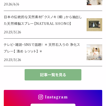
その他
2026/6/6
筆記用具
スマホアイテム
ブレスレット
使いやすいベーシック
日本の伝統的な天然素材「クスノキ（樟）」から抽出し
事務用品
レザーアイテム
スマホアイテム
た天然樟脳スプレー【NATURAL SHONO】
ミニサイズ
2025/5/26
生活アイテム
その他
大きめサイズ
テレビ・雑誌・SNSで話題！ ＊ 天然石入りの 浄化ス
プレー【 清め レソット】 ＊
50個以上の大容量
2025/5/26
ダブルクリップ・その他
記事一覧を見る
Instagram