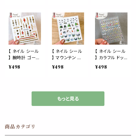
しゃれ 結婚式
ー おしゃれ ラッ
換 シール帳
の 果実 ネイル
犬 人間 LIFE
ネイルアート ジ
招待状 ラッピン
ピング プレゼン
アート ジェルネ
パーソン 生活
ェルネイル 生活
グ プレゼント カ
ト カード シール
イル 生活 自然
ネイルアート ジ
自然 可愛い 美
ード シール帳
交換 シール帳
可愛い 美容 手
ェルネイル 生活
容 手 爪 デート
シール交換 デコ
爪 デート 女 男
自然 可愛い 美
女 男 手紙 便箋
デコレーション
手紙 便箋 スタ
容 手 爪 デート
スタンプ エンボ
ンプ エンボス ３
女 男 手紙 便箋
ス ３D 立体 ぷく
D 立体 ぷく ぷっ
スタンプ エンボ
ぷっくり ステッ
【 ネイル シール
【 ネイル シール
【 ネイル シール
くり ステッカー
ス ３D 立体 ぷく
カー おしゃれ 結
】 腕時計 ゴール
】 マウンテン フ
】 カラフル ドット
おしゃれ 結婚式
ぷっくり ステッ
婚式 招待状 ラ
ド ウォッチ ゴー
ォレスト カラス
ミニ ハート プチ
¥498
¥498
¥498
招待状 ラッピン
カー おしゃれ 結
ッピング プレゼ
ジャス アクセサ
山 雪 森 林 松
ネイルアート ジ
グ デコ プレゼン
婚式 招待状 ラ
ント カード
リー ネイルアー
針葉樹 キツネ
ェルネイル 生活
ト カード シール
ッピング プレゼ
ト ジェルネイル
うさぎ フクロウ
自然 可愛い 美
帳 シール交換
ント カード
生活 自然 可愛
ネイルアート ジ
容 手 爪 デート
い 美容 手 爪 デ
ェルネイル 生活
女 男 手紙 便箋
もっと見る
ート 女 男 手紙
自然 可愛い 美
スタンプ エンボ
便箋 スタンプ エ
容 手 爪 デート
ス ３D 立体 ぷく
ンボス ３D 立体
女 男 手紙 便箋
ぷっくり ステッ
ぷく ぷっくり ス
スタンプ エンボ
カー おしゃれ 結
商品カテゴリ
テッカー おしゃ
ス ３D 立体 ぷく
婚式 招待状 ラ
れ 結婚式 招待
ぷっくり ステッ
ッピング プレゼ