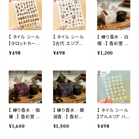
カード シール交
カー おしゃれ ラ
イナップル りん
ルアート ジェル
ラム ネイルアー
換 シール帳 ハ
ッピング プレゼ
ご オレンジ キウ
ネイル 生活 自
ト ジェルネイル
ンドメイド
ント カード シー
イ グレープフル
然 可愛い 美容
生活 自然 可愛
ル交換 シール帳
ーツ ライム み
手 爪 デート 女
い 美容 手 爪 デ
かん 柑橘 青リ
男 手紙 便箋 ス
ート 女 男 手紙
ンゴ Green Ap
タンプ エンボス
便箋 スタンプ エ
【 ネイル シール
【 ネイル シール
【 練り香水 - 白
ple キラキラ ホ
３D 立体 ぷく ぷ
ンボス ３D 立体
】タロットカード
】古代 エジプト
檀 -】 香彩堂 京
ログラム ネイル
っくり ステッカ
ぷく ぷっくり ス
ライダーウェイト
ツタンカーメン
都 国産 日本製
¥498
¥498
¥1,200
パーツ ネイルア
ー おしゃれ 結
テッカー おしゃ
大アルカナ 小ア
ピラミッド モス
高品質 保湿成
ート ジェルネイ
婚式 招待状 ラ
れ 結婚式 招待
ルカナ 愚者 魔
ク アヌビス バス
分配合 塗香 香
ル 3D ぷく ぷっ
ッピング プレゼ
状 ラッピング プ
術師 運命の輪
テト ネフェルテ
木 お守り 持ち
くり 立体 生活
ント カード シー
レゼント カード
剣の3 ペンタク
ィティ アンク ウ
歩き お寺の香り
自然 可愛い 美
ル交換 シール帳
シール交換 シー
ル 金貨 ナイト
ジャトの目 スカ
寺院 神社 人気
容 手 爪 デート
ル帳 かわいい
キング クイーン
ラベ 歴史 神話
流行 集中力 ヨ
女 男 手紙 便箋
騎士 王 女王 ア
植物 ネイルアー
ガ 勉強 仕事 和
スタンプ ステッ
ンティーク ネイ
ト ジェルネイル
風 精神統一 癒
カー おしゃれ 結
ルアート ジェル
生活 自然 可愛
し ヒーリング リ
【 練り香水 - 伽
【 練り香水 - 龍
【 ネイル シール
婚式 招待状 ラ
ネイル 生活 自
い 美容 手 爪 デ
ラックス 落ち着
羅 -】 香彩堂 京
涎香 -】 香彩堂
】プルメリア ハワ
ッピング プレゼ
然 可愛い 美容
ート 女 男 手紙
く フレグランス
都 国産 日本製
京都 国産 日本
イ お花 フラワー
ント カード シー
¥1,600
¥1,500
¥498
手 爪 デート 女
便箋 スタンプ エ
プレゼント 女性
高品質 保湿成
製 高品質 保湿
トロピカル バカ
ル帳 シール交換
男 手紙 便箋 ス
ンボス ３D 立体
ギフト 贈り物
分配合 沈香 塗
成分配合 塗香
ンス ネイルパー