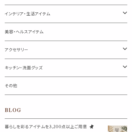
頑張るあなたのティータイム
勉強やデスクワークを頑張るあなたへ 作業用ハーブティー
ブレンド
キャリアオイル・ワックス
ポンプ式ボトル
お香・サシェ・キャンドル
デザインクリップ
インテリア・生活アイテム
季節のハーブティー
季節のハーブティー
1mLお試し
道具
線香
記号（ハート,星,etc）
リップ容器
ディフューザー
ページオープナー・ワイドクリップ
オブジェ
美容・ヘルスアイテム
箱入りアソート
箱入りアソート
サシェ・香り袋
音楽・楽器
アロマオイルウォーマー
スクリュー容器
ポストカード・メッセージカード
キャンドル・お香
アクセサリー
キャンドル
生き物
アロマストーン
チューブ
フック・マグネット・画鋲
ウォールアイテム
ブローチ・ピンバッチ
キッチン・洗面グッズ
インセンスパウダー
食べ物・飲み物
ウッドディフューザー
フック・マグネット・画鋲
スライドケース
ステッカー・マスキングテープ・付箋
収納・小物トレー
ピアス
カトラリー
その他
天然のお香
自然・植物・天気
吊り下げディフューザー
ウォールステッカー
その他
ブックマーク・しおり
卓上トイ・アイテム
ネックレス
BLOG
香皿・お香立て・ケース
生活・モノ
クリップ式ディフューザー
定規
花瓶
リング
暮らしを彩るアイテムを3,200点以上ご用意
イベント・活動・旅行