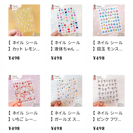
デコ デコレーシ
タンプ エンボス
ぷく ぷっくり ス
香 香木 希少 お
香木 お守り 持
ツ ネイルアート
ョン イベント
３D 立体 ぷく ぷ
テッカー おしゃ
守り 持ち歩き お
ち歩き お寺の香
ジェルネイル 3D
っくり ステッカ
れ 結婚式 招待
寺の香り 寺院
り 寺院 神社 人
ぷく ぷっくり 立
ー おしゃれ 結
状 ラッピング プ
神社 人気 流行
気 流行 集中力
体 生活 自然 可
婚式 招待状 ラ
レゼント カード
集中力 ヨガ 勉
ヨガ 勉強 仕事
愛い 美容 手 爪
ッピング プレゼ
シール交換 シー
強 仕事 和風 瞑
和風 精神統一
デート 女 男 手
ント カード シー
ル帳
想 精神統一 癒
癒し ヒーリング
紙 便箋 スタン
【 ネイル シール
【 ネイル シール
【 ネイル シール
ル交換 シール帳
し ヒーリング リ
リラックス 落ち
プ ステッカー お
】 カット レモン
】 液体ちゃん ス
】 目玉 モンスタ
ラックス 落ち着
着く フレグラン
しゃれ 結婚式
檸檬 皮 レモン
ライム 透明 スケ
ー くちびるおば
¥498
¥498
¥498
く フレグランス
ス プレゼント 女
招待状 ラッピン
ピール フレッシ
ルトン カラフル
け カラフル 顔
プレゼント 女性
性 ギフト 贈り物
グ プレゼント カ
ュ フルーツ 柑
顔 ポップ かわ
ポップ たらこ唇
ギフト 贈り物
ード シール帳
橘 くだもの 果
いい 3D 立体 ぷ
かわいい ネイル
シール交換 デコ
物 ネイルパーツ
っくり エンボス
アート ジェルネ
デコレーション
ネイルアート ジ
簡単貼るだけ ネ
イル 生活 自然
ェルネイル 3D
イルパーツ ネイ
可愛い 美容 手
ぷく ぷっくり 立
ルアート ジェル
爪 デート 女 男
体 生活 自然 可
ネイル 生活 自
手紙 便箋 スタ
愛い 美容 手 爪
然 可愛い 美容
ンプ ステッカー
【 ネイル シール
【 ネイル シール
【 ネイル シール
デート 女 男 手
手 爪 デート 女
おしゃれ ラッピ
】 いちご レース
】 ガールズ スナ
】 ピンク フワラ
紙 便箋 スタン
男 手紙 便箋 ス
ング プレゼント
ストロベリー 苺
ップ ファッション
ー ブーケ 花束
¥498
¥498
¥498
プ ステッカー お
タンプ ステッカ
カード シール交
イチゴ 花 くだも
スタイル 散歩
イラストタッチ風