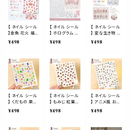
クローズ 薫乃
テッカー セルフ
アート
ブルームーン プ
ネイル ジェルネ
ラセンタ ヒアル
イル風 手描き風
ロン酸 シラカン
海 港町 北欧風
バ樹液 6つのフ
個性派ネイル レ
【 ネイル シール
【 ネイル シール
【 ネイル シール
リー処方 日本製
ジン デコパーツ
】金魚 花火 福文
】 ホログラム 桜
】 変な生き物 謎
字 和風 3D 立
シルバー オーロ
の生物 透け感
¥498
¥498
¥498
体 オーロラ 水
ラ サクラ 和 和
ゆるキャラ ぷっ
彩風 レッド ゴー
柄 和風 春 偏光
くり 透明 かわい
ルド 浴衣 夏祭
かわいい 3D 立
い スケルトン 生
り セルフネイル
体 エンボス 簡
物 カラフル 顔
ジェルネイル ネ
単貼るだけ ネイ
スマイル ポップ
イルアート
ルパーツ ネイル
3D 立体 エンボ
アート ジェルネ
ス 簡単貼るだけ
イル 生活 自然
ネイルパーツ ネ
可愛い 美容 手
イルアート ジェ
【 ネイル シール
【 ネイル シール
【 ネイル シール
爪 デート 女 男
ルネイル 生活
】 くだもの 果物
】 もみじ 紅葉
】 アニメ風 おう
手紙 便箋 スタ
自然 可愛い 美
フルーツ スイカ
楓 赤葉 メープ
ち 家 home 本
¥498
¥498
¥498
ンプ ステッカー
容 手 爪 デート
ぶどう スターフ
ル カナダ 赤 秋
コップ 風船 リボ
おしゃれ ラッピ
女 男 手紙 便箋
ルーツ さくらん
オレンジ ゴール
ン 星 おうち時間
ング プレゼント
スタンプ ステッ
ぼ マスカット パ
ド 日本 和 ネイ
キラキラ ホログ