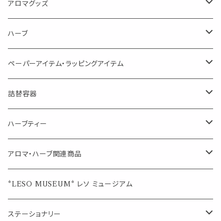
Kiyome LESO. キヨメ レソット
エッセンシャルオイル
アロマグッズ
虫対策に（用途：空間やゴミ箱、ファブリックに）
シングル
体感-4℃ !? 薄荷をブレンドしたアロマスプレー
キャリアオイル
エッセンシャルオイル
ハーブ
空間・気の浄化に（用途：気になる空間に、掃除の後に）
ブレンド
AroMachi アロマチ 町の香り
ディフューザー
サシェ・香り袋
ペーパーアイテム・ラッピングアイテム
マスクの時期に
1mlお試し
Mask&Pillow Aroma
ハーブティー
シーリングワックス シール
詰替容器
シングル
キャンディー
ペーパークリップ
ロールオンボトル
ハーブティー
ブレンド
ウェルカムボード・装飾
スプレーボトル
ブレンド
アロマ・ハーブ関連商品
ジュエルオブビューティー
ジュエル オブ ビューティー
席札クリップ
スポイトボトル
シングル
エッセンシャルオイル
*LESO MUSEUM* レソ ミュージアム
美人さんのハーブティー
美人さんのハーブティー
シングル
プチギフト
精油用ボトル
クラフト器材・道具
ステーショナリー