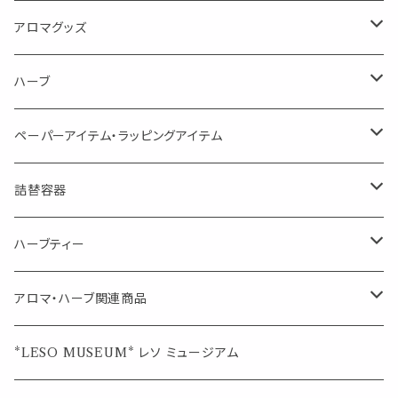
消臭に（用途：空間や衣服）
Kiyome LESO. キヨメ レソット
エッセンシャルオイル
アロマグッズ
虫対策に（用途：空間やゴミ箱、ファブリックに）
シングル
体感-4℃ !? 薄荷をブレンドしたアロマスプレー
キャリアオイル
エッセンシャルオイル
ハーブ
空間・気の浄化に（用途：気になる空間に、掃除の後に）
ブレンド
AroMachi アロマチ 町の香り
ディフューザー
サシェ・香り袋
ペーパーアイテム・ラッピングアイテム
マスクの時期に
1mlお試し
Mask&Pillow Aroma
ハーブティー
シーリングワックス シール
詰替容器
シングル
キャンディー
ペーパークリップ
ロールオンボトル
ハーブティー
ブレンド
ウェルカムボード・装飾
スプレーボトル
ブレンド
アロマ・ハーブ関連商品
ジュエルオブビューティー
ジュエル オブ ビューティー
席札クリップ
スポイトボトル
シングル
エッセンシャルオイル
*LESO MUSEUM* レソ ミュージアム
美人さんのハーブティー