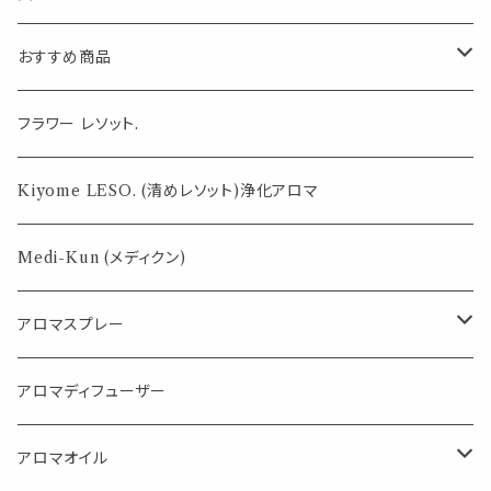
空 小分け 持ち
運び 軽量 化粧
品容器 スキンケ
おすすめ商品
ア コスメ 美容
化粧品 軟膏 旅
行 出張 温泉 携
気になる虫対策に
フラワー レソット.
帯 ハンドメイド
手作り 再利用
シンプル 無印
薄荷の香りで体感温度-4℃ !? スースーシリーズ
Kiyome LESO. (清めレソット)浄化アロマ
おしゃれ かわい
い
パロサント
Medi-Kun (メディクン)
アロマスプレー
目的で選ぶ
アロマディフューザー
蒸し暑い夏やリフレッシュに
FLOWER LESO. フラワレソット
アロマオイル