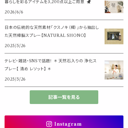
暮らしを彩るアイテムを3,200点以上ご用意
イベント・活動・旅行
その他
2026/6/6
筆記用具
スマホアイテム
ブレスレット
使いやすいベーシック
日本の伝統的な天然素材「クスノキ（樟）」から抽出し
事務用品
レザーアイテム
スマホアイテム
た天然樟脳スプレー【NATURAL SHONO】
ミニサイズ
2025/5/26
生活アイテム
その他
大きめサイズ
テレビ・雑誌・SNSで話題！ ＊ 天然石入りの 浄化ス
プレー【 清め レソット】 ＊
50個以上の大容量
2025/5/26
ダブルクリップ・その他
記事一覧を見る
Instagram