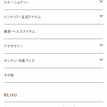
美人さんのハーブティー
シングル
プチギフト
精油用ボトル
クラフト器材・道具
ステーショナリー
頑張るあなたのティータイム
勉強やデスクワークを頑張るあなたへ 作業用ハーブティー
ブレンド
キャリアオイル・ワックス
ポンプ式ボトル
お香・サシェ・キャンドル
デザインクリップ
インテリア・生活アイテム
季節のハーブティー
季節のハーブティー
1mLお試し
道具
線香
記号（ハート,星,etc）
リップ容器
ディフューザー
ページオープナー・ワイドクリップ
オブジェ
美容・ヘルスアイテム
箱入りアソート
箱入りアソート
サシェ・香り袋
音楽・楽器
アロマオイルウォーマー
スクリュー容器
ポストカード・メッセージカード
キャンドル・お香
アクセサリー
キャンドル
生き物
アロマストーン
チューブ
フック・マグネット・画鋲
ウォールアイテム
ブローチ・ピンバッチ
キッチン・洗面グッズ
インセンスパウダー
食べ物・飲み物
ウッドディフューザー
フック・マグネット・画鋲
スライドケース
ステッカー・マスキングテープ・付箋
収納・小物トレー
ピアス
カトラリー
その他
天然のお香
自然・植物・天気
吊り下げディフューザー
ウォールステッカー
その他
ブックマーク・しおり
卓上トイ・アイテム
ネックレス
BLOG
香皿・お香立て・ケース
生活・モノ
クリップ式ディフューザー
定規
花瓶
リング