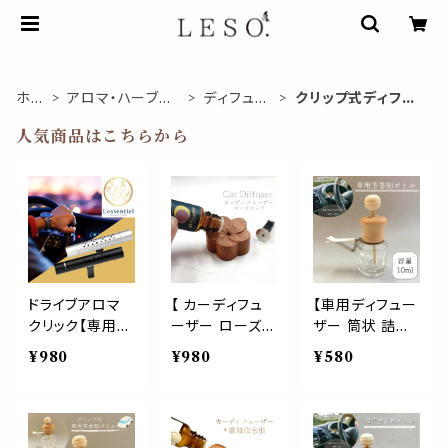
ホー
アロマ・ハーブ関
ディフュー
クリップ式ディフュ
ム
連商品
ザー
ーザー
人気商品はこちらから
ドライブアロマ
【 カーディフュ
【車用ディフュー
クリック【専用コ
ーザー ローズウ
ザー 筒状 詰替
ットンスティック
ッド】桜型 天然
ボトル】10ml 木
¥980
¥980
¥580
2本付き】 クリッ
木 車 室内 2wa
製キャップ カー
プ式 車 ディフュ
y クリップ付 サ
クリップ カーフ
ーザー 選べる 3
クラ 花 桃 梅 春
レグランス ドラ
色 ブラック シル
エッセンシャルオ
イブ エアコン 冷