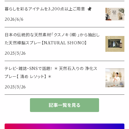
定規
花瓶
リング
暮らしを彩るアイテムを3,200点以上ご用意
イベント・活動・旅行
その他
2026/6/6
筆記用具
スマホアイテム
ブレスレット
使いやすいベーシック
日本の伝統的な天然素材「クスノキ（樟）」から抽出し
事務用品
レザーアイテム
スマホアイテム
た天然樟脳スプレー【NATURAL SHONO】
ミニサイズ
2025/5/26
生活アイテム
その他
大きめサイズ
テレビ・雑誌・SNSで話題！ ＊ 天然石入りの 浄化ス
プレー【 清め レソット】 ＊
50個以上の大容量
2025/5/26
ダブルクリップ・その他
記事一覧を見る