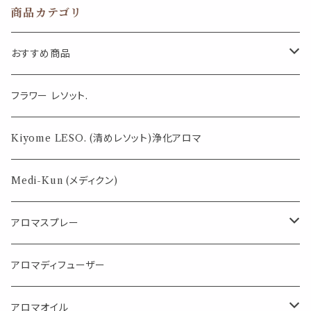
ス ドライブ エア
精油 車内 アロ
ラベンダー 春
商品カテゴリ
コン 冷房 車 精
マ エッセンシャ
秋 夏 冬 ドライ
油 車内 香水 ア
ルオイル
ブ 旅行 デート
ロマ エッセンシ
おすすめ商品
ャルオイル おし
ゃれ 可愛い 北
欧 ナチュラル
気になる虫対策に
フラワー レソット.
薄荷の香りで体感温度-4℃ !? スースーシリーズ
Kiyome LESO. (清めレソット)浄化アロマ
パロサント
Medi-Kun (メディクン)
アロマスプレー
目的で選ぶ
アロマディフューザー
蒸し暑い夏やリフレッシュに
FLOWER LESO. フラワレソット
アロマオイル