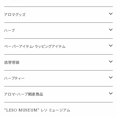
消臭に（用途：空間や衣服）
Kiyome LESO. キヨメ レソット
エッセンシャルオイル
アロマグッズ
虫対策に（用途：空間やゴミ箱、ファブリックに）
シングル
体感-4℃ !? 薄荷をブレンドしたアロマスプレー
キャリアオイル
エッセンシャルオイル
ハーブ
空間・気の浄化に（用途：気になる空間に、掃除の後に）
ブレンド
AroMachi アロマチ 町の香り
ディフューザー
サシェ・香り袋
ペーパーアイテム・ラッピングアイテム
マスクの時期に
1mlお試し
Mask&Pillow Aroma
ハーブティー
シーリングワックス シール
詰替容器
シングル
キャンディー
ペーパークリップ
ロールオンボトル
ハーブティー
ブレンド
ウェルカムボード・装飾
スプレーボトル
ブレンド
アロマ・ハーブ関連商品
ジュエルオブビューティー
ジュエル オブ ビューティー
席札クリップ
スポイトボトル
シングル
エッセンシャルオイル
*LESO MUSEUM* レソ ミュージアム