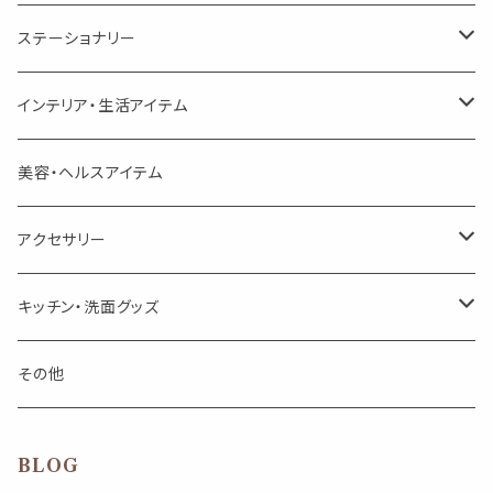
美人さんのハーブティー
美人さんのハーブティー
シングル
プチギフト
精油用ボトル
クラフト器材・道具
ステーショナリー
頑張るあなたのティータイム
勉強やデスクワークを頑張るあなたへ 作業用ハーブティー
ブレンド
キャリアオイル・ワックス
ポンプ式ボトル
お香・サシェ・キャンドル
デザインクリップ
インテリア・生活アイテム
季節のハーブティー
季節のハーブティー
1mLお試し
道具
線香
記号（ハート,星,etc）
リップ容器
ディフューザー
ページオープナー・ワイドクリップ
オブジェ
美容・ヘルスアイテム
箱入りアソート
箱入りアソート
サシェ・香り袋
音楽・楽器
アロマオイルウォーマー
スクリュー容器
ポストカード・メッセージカード
キャンドル・お香
アクセサリー
キャンドル
生き物
アロマストーン
チューブ
フック・マグネット・画鋲
ウォールアイテム
ブローチ・ピンバッチ
キッチン・洗面グッズ
インセンスパウダー
食べ物・飲み物
ウッドディフューザー
フック・マグネット・画鋲
スライドケース
ステッカー・マスキングテープ・付箋
収納・小物トレー
ピアス
カトラリー
その他
天然のお香
自然・植物・天気
吊り下げディフューザー
ウォールステッカー
その他
ブックマーク・しおり
卓上トイ・アイテム
ネックレス
BLOG
香皿・お香立て・ケース
生活・モノ
クリップ式ディフューザー