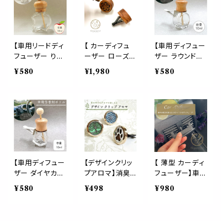
バー ピンク マッ
イル 精油対応
房 車 精油 車内
ト シンプル アロ
木製 アロマ イ
香水 アロマ エ
マ 精油 エッセン
ンテリア おしゃ
ッセンシャルオイ
シャルオイル 香
れ 雑貨
ル おしゃれ 可愛
水
い 北欧 ナチュラ
【車用リードディ
【 カーディフュ
【車用ディフュー
ル
フューザー りん
ーザー ローズウ
ザー ラウンドカ
ご型 詰替 ボト
ッド】水引型 交
ット 詰替 ボト
¥580
¥1,980
¥580
ル】10ml 木製キ
通安全 お守り 1
ル】10ml 木製キ
ャップ カークリ
個 縁起 天然木
ャップ カークリ
ップ カーフレグ
車 室内 火山石
ップ カーフレグ
ランス アップル
クリップ付 花 交
ランス ドライブ
ドライブ エアコ
通 祈願 エッセン
エアコン 冷房
ン 冷房 車 精油
シャルオイル 精
車 精油 車内 香
車内 香水 アロ
油対応 木製 ア
水 アロマ エッセ
マ エッセンシャ
ロマ インテリア
ンシャルオイル
ルオイル おしゃ
おしゃれ 雑貨
おしゃれ 可愛い
【車用ディフュー
【デザインクリッ
【 薄型 カーディ
れ 可愛い 北欧
北欧 ナチュラル
ザー ダイヤカッ
プアロマ】消臭
フューザー】車
ナチュラル
ト 詰替 ボトル】1
カーフレグラン
室内 消臭 アロ
¥580
¥498
¥980
0ml 木製キャッ
ス ドライブ 冷房
マ クリップ付 イ
プ カークリップ
肉球 木 ツリー
ンテリア 雑貨品
カーフレグラン
車 犬 猫 ペット
お洒落 金木犀