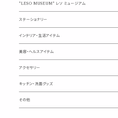
ジュエルオブビューティー
ジュエル オブ ビューティー
席札クリップ
スポイトボトル
シングル
エッセンシャルオイル
*LESO MUSEUM* レソ ミュージアム
美人さんのハーブティー
美人さんのハーブティー
シングル
プチギフト
精油用ボトル
クラフト器材・道具
ステーショナリー
頑張るあなたのティータイム
勉強やデスクワークを頑張るあなたへ 作業用ハーブティー
ブレンド
キャリアオイル・ワックス
ポンプ式ボトル
お香・サシェ・キャンドル
デザインクリップ
インテリア・生活アイテム
季節のハーブティー
季節のハーブティー
1mLお試し
道具
線香
記号（ハート,星,etc）
リップ容器
ディフューザー
ページオープナー・ワイドクリップ
オブジェ
美容・ヘルスアイテム
箱入りアソート
箱入りアソート
サシェ・香り袋
音楽・楽器
アロマオイルウォーマー
スクリュー容器
ポストカード・メッセージカード
キャンドル・お香
アクセサリー
キャンドル
生き物
アロマストーン
チューブ
フック・マグネット・画鋲
ウォールアイテム
ブローチ・ピンバッチ
キッチン・洗面グッズ
インセンスパウダー
食べ物・飲み物
ウッドディフューザー
フック・マグネット・画鋲
スライドケース
ステッカー・マスキングテープ・付箋
収納・小物トレー
ピアス
カトラリー
その他
天然のお香
自然・植物・天気
吊り下げディフューザー
ウォールステッカー
その他
ブックマーク・しおり
卓上トイ・アイテム
ネックレス