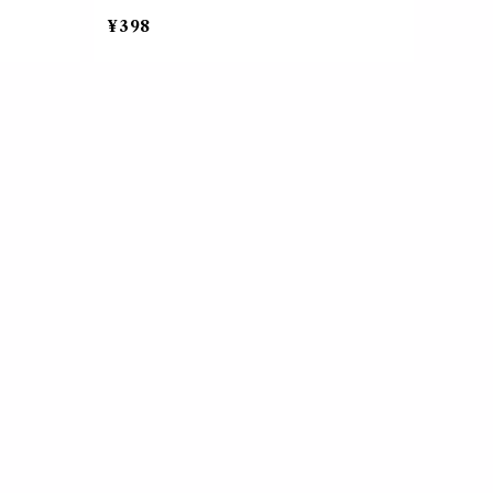
式 花 フ
ック ブックマーク 春 入学式 花 フラワー
¥398
用品 デス
ボタニカル 文房具 事務用品 デスクアイ
強 結婚式
テム ステーショナリー 勉強 結婚式 招待
ング 栞 日
状 メッセージカード ラッピング 栞 日記
手紙