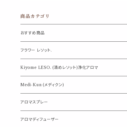
事務 用品 メッセージ カード ラッピング
手帳 書類
ブックマーカー 可愛い
商品カテゴリ
おすすめ商品
気になる虫対策に
フラワー レソット.
薄荷の香りで体感温度-4℃ !? スースーシリーズ
Kiyome LESO. (清めレソット)浄化アロマ
パロサント
Medi-Kun (メディクン)
アロマスプレー
目的で選ぶ
アロマディフューザー