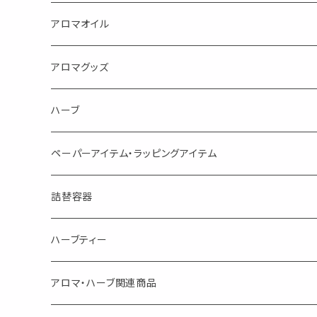
蒸し暑い夏やリフレッシュに
FLOWER LESO. フラワレソット
アロマオイル
消臭に（用途：空間や衣服）
Kiyome LESO. キヨメ レソット
エッセンシャルオイル
アロマグッズ
虫対策に（用途：空間やゴミ箱、ファブリックに）
シングル
体感-4℃ !? 薄荷をブレンドしたアロマスプレー
キャリアオイル
エッセンシャルオイル
ハーブ
空間・気の浄化に（用途：気になる空間に、掃除の後に）
ブレンド
AroMachi アロマチ 町の香り
ディフューザー
サシェ・香り袋
ペーパーアイテム・ラッピングアイテム
マスクの時期に
1mlお試し
Mask&Pillow Aroma
ハーブティー
シーリングワックス シール
詰替容器
シングル
キャンディー
ペーパークリップ
ロールオンボトル
ハーブティー
ブレンド
ウェルカムボード・装飾
スプレーボトル
ブレンド
アロマ・ハーブ関連商品