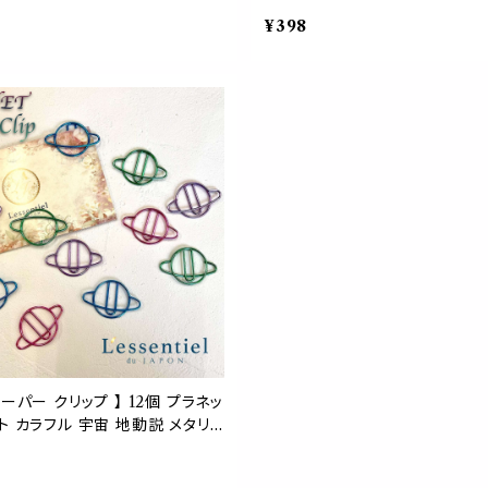
 ウェディング ネームカード 事
メタリック ブックマーク 春 入学
¥398
プランナー ジュエリー 婚約 指輪
ラワー ボタニカル 文房具 事務
バインダー ブックマーク プロフィ
クアイテム ステーショナリー 勉
 ボード デザイン モチーフ 資料
招待状 メッセージカード ラッピ
い おしゃれ エレガント 手紙 メ
記 手紙
カード ブライダル
ペーパー クリップ 】 12個 プラネッ
ト カラフル 宇宙 地動説 メタリッ
ショナリー 事務 用品 ラッピング
レゼント ゼム デスク アイテム