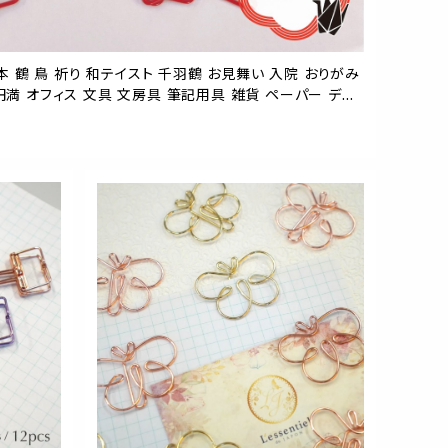
日本 鶴 鳥 祈り 和テイスト 千羽鶴 お見舞い 入院 おりがみ
円満 オフィス 文具 文房具 筆記用具 雑貨 ペーパー デス
 ラッピング 手帳 本 栞 ブック バインダー 学校 事務 用品