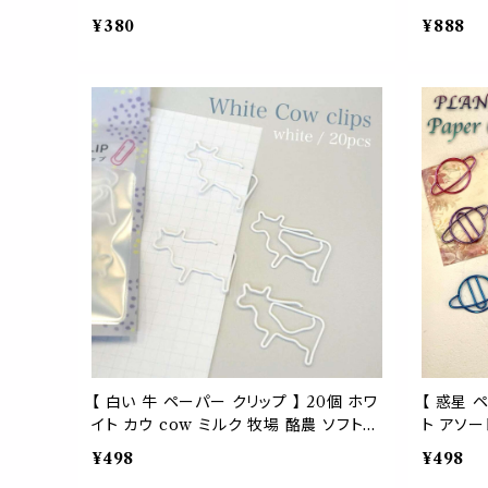
ゼムクリップ 文房具 バインダー ノート オ
式 招待状
¥380
¥888
フィス ペーパー アイテム ブライダル モチ
務用品 
ーフ プロフィールブック
文房具 
ールブック
名刺 可愛
ッセージ
【 白い 牛 ペーパー クリップ 】 20個 ホワ
【 惑星 
イト カウ cow ミルク 牧場 酪農 ソフトク
ト アソー
リーム チーズ 草 自然 畜産 動物 アニマ
ク ステー
¥498
¥498
ル ゼム デスク アイテム 文房具 オフィス
ギフト プ