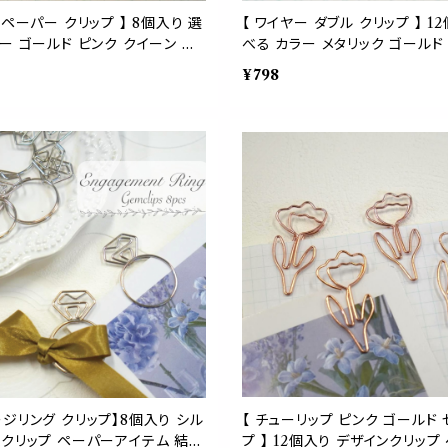
 ペーパー クリップ 】 8個入り 選
【 ワイヤー ダブル クリップ 】 1
ー ゴールド ピンク クイーン ビ
べる カラー メタリック ゴールド
 ラッピング ブーケ 花束 メッセー
ープル シンプル ペーパー アイテ
¥798
 装飾 ギフト ゼム ガーデン ショ
ンダー オフィス 事務 用品 文房
 デスク 事務 文房具 アイテム
ショナリー メモ 付箋 ウェディン
バインダー 本 手帳 メモ
クト ラッピング 資料 プリント 
おしゃれ ブックマーカー レシピ
ジリング クリップ】8個入り シル
【 チューリップ ピンク ゴールド
ムクリップ ペーパーアイテム 結婚
プ 】 12個入り デザインクリップ