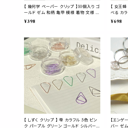
【 幾何学 ペーパー クリップ 】10個入り ゴ
【 女王蜂
ールド ゼム 和柄 亀甲 模様 着物 文様 縁
べる カラ
起 文房具 アイテム オフィス シンボル 図
ー 春 花
¥398
¥698
絵 形 ハート ステーショナリー 伝統 古風
ジ カード
事務 ラッピング ギフト
ップ 名刺
モチーフ 
【 しずく クリップ 】 雫 カラフル 5色 ピン
【エンゲー
ク パープル グリーン ゴールド シルバー
バー ゼ