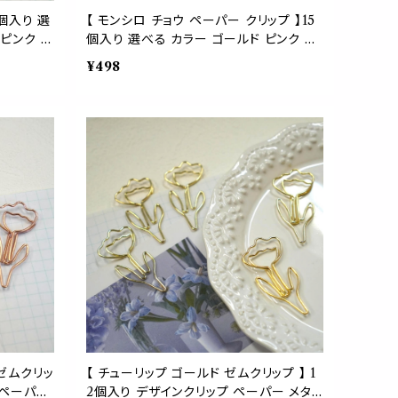
2個入り 選
【 モンシロ チョウ ペーパー クリップ 】15
 ピンク パ
個入り 選べる カラー ゴールド ピンク ゼ
ム バイ
ム 紋白蝶 バタフライ 蝶々 ブライダル ア
¥498
具 ステー
イテム 本 ブックマーカー 栞 事務用品 デ
グ コンパ
スク メッセージ カード ラッピング プレゼ
紙 かわいい
ント ギフト 手帳 読書 バインダー 勉強 オ
 本
フィス かわいい ステーショナリー 日記 春
スプリング
 ゼムクリッ
【 チューリップ ゴールド ゼムクリップ 】 1
 ペーパー
2個入り デザインクリップ ペーパー メタリ