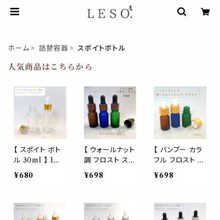
ホーム
詰替容器
スポイトボトル
人気商品はこちらから
【 スポイト ボト
【 ウォールナット
【 バンブー カラ
ル 30ml 】 1本
調 フロスト スポ
フル フロスト ス
クリア ガラス 白
イト ボトル 】10
ポイト ボトル 】1
¥680
¥698
¥698
ピペット ゴール
ml 1本 選べる
0ml 1本 選べる
ドカバー 丸肩
詰替 容器 茶 緑
詰替 容器 茶 緑
円柱 ホワイト ゴ
青 冠 フレーム
青 天然 竹 冠 フ
ールド ガラス製
キャップ 遮光性
レーム キャップ