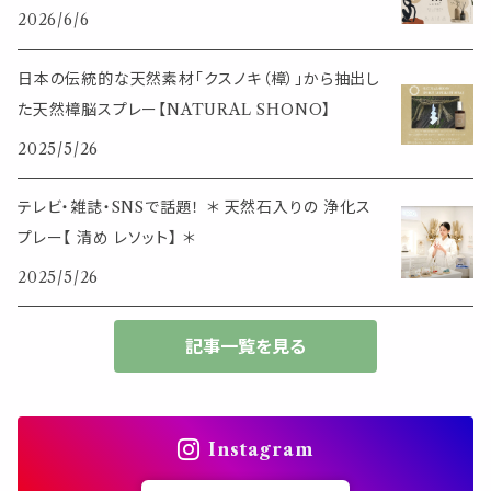
その他
2026/6/6
筆記用具
スマホアイテム
ブレスレット
使いやすいベーシック
日本の伝統的な天然素材「クスノキ（樟）」から抽出し
事務用品
レザーアイテム
スマホアイテム
た天然樟脳スプレー【NATURAL SHONO】
ミニサイズ
2025/5/26
生活アイテム
その他
大きめサイズ
テレビ・雑誌・SNSで話題！ ＊ 天然石入りの 浄化ス
プレー【 清め レソット】 ＊
50個以上の大容量
2025/5/26
ダブルクリップ・その他
記事一覧を見る
Instagram