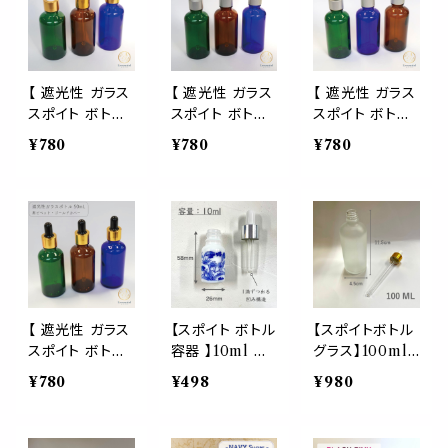
詰め替え 詰替
ガラス 精油 エッ
遮光性 ガラス
容器 空容器 高
センシャル オイ
精油 エッセンシ
級 透明 化粧水
ル アロマ クラフ
ャル オイル アロ
美容液 美容 旅
ト 美容液 スキン
マ クラフト 美容
行 携帯 持ち運
ケア ナチュラル
液 エマルジョン
【 遮光性 ガラス
【 遮光性 ガラス
【 遮光性 ガラス
び コスメ アロ
自然 おしゃれ
スキンケア ナチ
スポイト ボトル
スポイト ボトル
スポイト ボトル
マ エッセンシャ
可愛い クラフト
ュラル 自然 おし
50ml 】1本 白ピ
50ml 】1本 白ピ
50ml 】1本 黒ピ
¥780
¥780
¥780
ルオイル 精油
ハンドメイド コ
ゃれ 可愛い クラ
ペット ゴールド
ペット シルバー
ペット シルバー
ハンドメイド 手
スメ
フト ハンドメイド
カバー 丸肩 円
カバー 丸肩 円
カバー 丸肩 円
作り クラフト キ
コスメ
柱 選べる カラ
柱 選べる カラ
柱 選べる カラ
ャリア オイル ギ
ー 容器 詰替 ブ
ー 容器 詰替 ブ
ー 容器 詰替 ブ
フト プレゼント
ラウン ブルー グ
ラウン ブルー グ
ラウン ブルー グ
シンプル かわい
リーン アロマ ク
リーン アロマ ク
リーン アロマ ク
い おしゃれ
ラフト 精油 茶
ラフト 精油 茶
ラフト 精油 茶
緑 青 美容液 エ
緑 青 美容液 エ
緑 青 美容液 エ
マルジョン エッ
マルジョン エッ
マルジョン エッ
【 遮光性 ガラス
【スポイト ボトル
【スポイトボトル
センシャルオイル
センシャルオイル
センシャルオイル
スポイト ボトル
容器 】10ml 青
グラス】100ml
シンプル シック
シンプル シック
シンプル シック
50ml 】1本 黒ピ
華 陶磁器 1本
高級 フロスト加
¥780
¥498
¥980
ペット ゴールド
メゾン 銀座 遮
工 ゴールド 遮
カバー 選べる
光 詰替 銀 白
光瓶 ホワイト 白
カラー 容器 詰
青 化粧水 美容
金 ガラス製 化