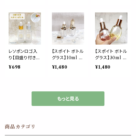
ス製 詰替 容器
ス製 詰替 容器
キャップ カラー
化粧水 コスメ
化粧水 コスメ
携帯 精油 化粧
アロマ エッセン
アロマ エッセン
アロマ 器材 遮
シャルオイル 精
シャルオイル 精
光 旅行 詰替 容
油 旅行 おしゃ
油 旅行 おしゃ
器 持ち歩き
れ 可愛い
れ 可愛い
レソポンロゴ入
【スポイト ボトル
【スポイト ボトル
り【目盛り付き
グラス】10ml ク
グラス】30ml ピ
スポイトボトル】
リスタル オーバ
ンクゴールド オ
¥698
¥1,480
¥1,480
30ml 選べるキ
ル クリア 強化ア
ーバル 強化ガラ
ャップカラー フ
クリル 美容液
ス スポイト イエ
ロスト加工 乳白
容器 エッセンシ
ロー レッド 化粧
色 ガラス製 高
ャルオイル アロ
水 容器 エッセン
級 エッセンシャ
マ 詰替え用 詰
シャルオイル 美
もっと見る
ルオイル 美容液
替 旅行 デザイ
容液 アロマ 詰
アロマ 詰替 容
ン小物 女子力
替え用 詰替 旅
器 手作り おしゃ
おしゃれ 可愛い
行
れ
商品カテゴリ