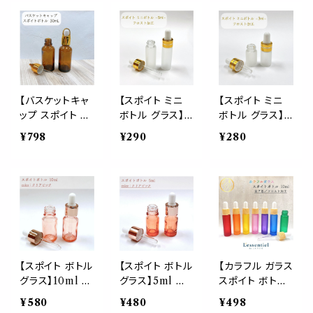
器 小分け 美容
化粧水 エッセン
粧水 エッセンシ
液 コスメ エッセ
シャルオイル 美
ャルオイル 美容
ンシャルオイル
容液 アロマ 詰
液 アロマ 詰替
精油 旅行 おし
替 容器 茶色 高
容器 茶色 高級
ゃれ 可愛い
級 おしゃれ
おしゃれ
【バスケットキャ
【スポイト ミニ
【スポイト ミニ
ップ スポイト ボ
ボトル グラス】5
ボトル グラス】3
トル】30ml ブラ
ml 高級 フロス
ml 高級 フロス
¥798
¥290
¥280
ウン ガラス製 ゴ
ト加工 ゴールド
ト加工 ゴールド
ールド 遮光 化
ライン 乳白色
ライン 乳白色
粧水 エッセンシ
遮光瓶 ガラス製
遮光瓶 ガラス製
ャルオイル 美容
化粧水 容器 エ
化粧水 容器 エ
液 アロマ 詰替
ッセンシャルオイ
ッセンシャルオイ
容器 茶色 高級
ル 美容液 アロ
ル 美容液 アロ
おしゃれ
マ 詰替え用 詰
マ 詰替え用 詰
替 旅行
替 旅行
【スポイト ボトル
【スポイト ボトル
【カラフル ガラス
グラス】10ml ク
グラス】5ml ク
スポイト ボトル】
リア ピンク ロー
リア ピンク ロー
10ml 全7色 フ
¥580
¥480
¥498
ズゴールド ガラ
ズゴールド ガラ
ロスト加工 木目