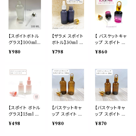
替 ブラウン ブル
液 コスメ アロ
粧水 コスメ ア
ー グリーン アロ
マ エッセンシャ
ロマ エッセンシ
マ クラフト 精油
ル オイル 精油
ャルオイル 精油
茶 緑 青 美容液
旅行 おしゃれ
ペット ミルク 詰
エマルジョン エ
可愛い
め替え 詰替
ッセンシャルオイ
【スポイトボトル
【ザラメ スポイト
【 バスケットキャ
ル シンプル シッ
グラス】100ml
ボトル】30ml 1
ップ スポイト ボ
ク
高級 フロスト加
本 ネイビー シュ
トル 】20ml オ
¥980
¥798
¥860
工 シルバー 遮
ガー 遮光瓶 ガ
ーバル ブラック
光瓶 ホワイト 白
ラス 蓋 ２色 シ
ピンク ガラス 金
ガラス製 化粧水
ルバー ゴールド
ゴールド 詰替
コスメ アロマ エ
結晶 クラッシュ
容器 化粧水 コ
ッセンシャルオイ
紺 ブルー 美容
スメ アロマ エッ
ル 精油 ペット
液 詰め替え 容
センシャルオイル
ミルク 詰め替え
器 化粧 アロマ
精油 旅行 おし
詰替
オイル 精油 エッ
ゃれ 可愛い
センシャルオイル
【スポイト ボトル
【バスケットキャ
【バスケットキャ
小分け シンプル
グラス】15ml ミ
ップ スポイト ボ
ップ スポイト ボ
高級 おしゃれ
ルキーピンク グ
トル】100ml ブ
トル】50ml ブラ
¥498
¥980
¥870
ラデーション ガ
ラウン ガラス製
ウン ガラス製 ゴ
ラス製 詰替 容
ゴールド 遮光
ールド 遮光 化