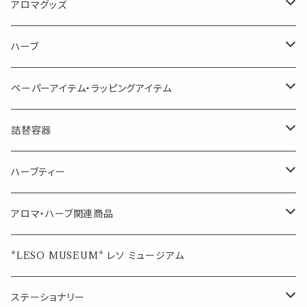
Kiyome LESO. キヨメ レソット
エッセンシャルオイル
アロマグッズ
虫対策に（用途：空間やゴミ箱、ファブリックに）
シングル
体感-4℃ !? 薄荷をブレンドしたアロマスプレー
キャリアオイル
エッセンシャルオイル
ハーブ
空間・気の浄化に（用途：気になる空間に、掃除の後に）
ブレンド
AroMachi アロマチ 町の香り
ディフューザー
サシェ・香り袋
ペーパーアイテム・ラッピングアイテム
マスクの時期に
1mlお試し
Mask&Pillow Aroma
ハーブティー
シーリングワックス シール
詰替容器
シングル
キャンディー
ペーパークリップ
ロールオンボトル
ハーブティー
ブレンド
ウェルカムボード・装飾
スプレーボトル
ブレンド
アロマ・ハーブ関連商品
ジュエルオブビューティー
ジュエル オブ ビューティー
席札クリップ
スポイトボトル
シングル
エッセンシャルオイル
*LESO MUSEUM* レソ ミュージアム
美人さんのハーブティー
美人さんのハーブティー
シングル
プチギフト
精油用ボトル
クラフト器材・道具
ステーショナリー