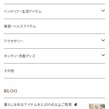
頑張るあなたのティータイム
勉強やデスクワークを頑張るあなたへ 作業用ハーブティー
ブレンド
キャリアオイル・ワックス
ポンプ式ボトル
お香・サシェ・キャンドル
デザインクリップ
インテリア・生活アイテム
季節のハーブティー
季節のハーブティー
1mLお試し
道具
線香
記号（ハート,星,etc）
リップ容器
ディフューザー
ページオープナー・ワイドクリップ
オブジェ
美容・ヘルスアイテム
箱入りアソート
箱入りアソート
サシェ・香り袋
音楽・楽器
アロマオイルウォーマー
スクリュー容器
ポストカード・メッセージカード
キャンドル・お香
アクセサリー
キャンドル
生き物
アロマストーン
チューブ
フック・マグネット・画鋲
ウォールアイテム
ブローチ・ピンバッチ
キッチン・洗面グッズ
インセンスパウダー
食べ物・飲み物
ウッドディフューザー
フック・マグネット・画鋲
スライドケース
ステッカー・マスキングテープ・付箋
収納・小物トレー
ピアス
カトラリー
その他
天然のお香
自然・植物・天気
吊り下げディフューザー
ウォールステッカー
その他
ブックマーク・しおり
卓上トイ・アイテム
ネックレス
BLOG
香皿・お香立て・ケース
生活・モノ
クリップ式ディフューザー
定規
花瓶
リング
暮らしを彩るアイテムを3,200点以上ご用意
イベント・活動・旅行