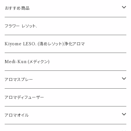
おすすめ商品
気になる虫対策に
フラワー レソット.
薄荷の香りで体感温度-4℃ !? スースーシリーズ
Kiyome LESO. (清めレソット)浄化アロマ
パロサント
Medi-Kun (メディクン)
アロマスプレー
目的で選ぶ
アロマディフューザー
蒸し暑い夏やリフレッシュに
FLOWER LESO. フラワレソット
アロマオイル
消臭に（用途：空間や衣服）