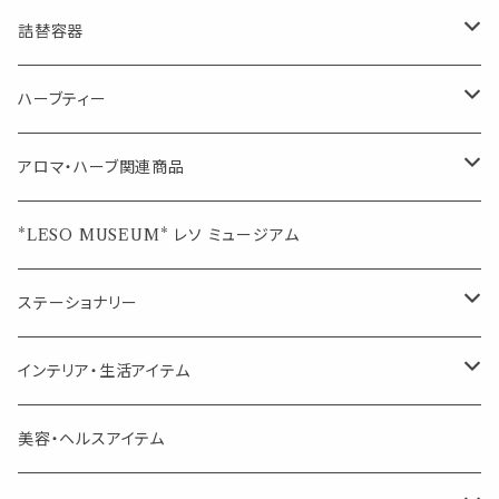
マスクの時期に
1mlお試し
Mask&Pillow Aroma
ハーブティー
シーリングワックス シール
詰替容器
シングル
キャンディー
ペーパークリップ
ロールオンボトル
ハーブティー
ブレンド
ウェルカムボード・装飾
スプレーボトル
ブレンド
アロマ・ハーブ関連商品
ジュエルオブビューティー
ジュエル オブ ビューティー
席札クリップ
スポイトボトル
シングル
エッセンシャルオイル
*LESO MUSEUM* レソ ミュージアム
美人さんのハーブティー
美人さんのハーブティー
シングル
プチギフト
精油用ボトル
クラフト器材・道具
ステーショナリー
頑張るあなたのティータイム
勉強やデスクワークを頑張るあなたへ 作業用ハーブティー
ブレンド
キャリアオイル・ワックス
ポンプ式ボトル
お香・サシェ・キャンドル
デザインクリップ
インテリア・生活アイテム
季節のハーブティー
季節のハーブティー
1mLお試し
道具
線香
記号（ハート,星,etc）
リップ容器
ディフューザー
ページオープナー・ワイドクリップ
オブジェ
美容・ヘルスアイテム
箱入りアソート
箱入りアソート
サシェ・香り袋
音楽・楽器