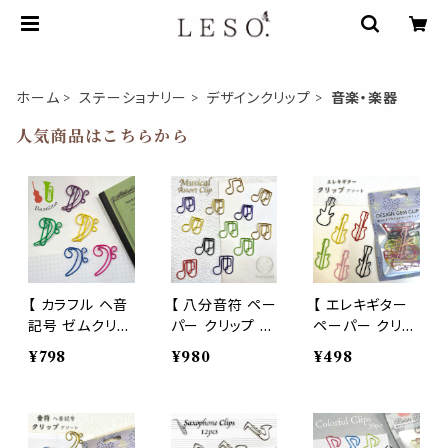
ホーム
ステーショナリー
デザインクリップ
音楽・楽器
人気商品はこちらから
【 カラフル ヘ音
【 八分音符 ペー
【 エレキギター
記号 ゼムクリッ
パー クリップ 】1
ペーパー クリッ
プ 】5個入 ピン
2個入 アソート
プ 】12個入 アソ
¥798
¥980
¥498
ク パープル グリ
カラフル ピアノ
ート カラフル ロ
ーン イエロー ブ
A4 用紙 楽譜
ック カラフル A
ルー アソート レ
吹奏楽 記号 チ
4 用紙 吹奏楽
インボー ピアノ
ューバ コントラ
記号 チューバ