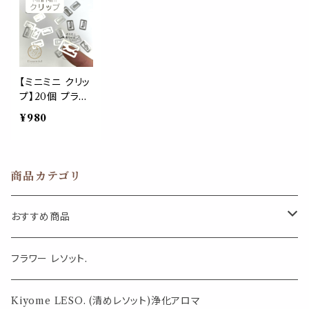
ャズ オーケスト
クス saxophon
ージック 音楽
ラ 音楽 コンク
e 楽器 趣味 演
先生 勉強 楽譜
ール ラッパ マー
奏 ライブ かっこ
ピアノ 文具 イン
チング ゼムクリ
いい 文房具 事
テリア マルチ か
ップ 楽譜 文房
務用品 デスクア
わいい 大きめサ
具 バインダー フ
イテム バンド 楽
イズ
【ミニミニ クリッ
ァイル 部活動
譜 部活 文化部
プ】20個 プラチ
手紙 アルバム
コンクール コン
ナ シルバー 文
¥980
事務用品 勉強
サート
房具 お洒落 文
イベント 鼓笛隊
具 事務用品 デ
スクアイテム ギ
フト 装飾 おしゃ
商品カテゴリ
れ かわいい ス
テーショナリー
ゼムクリップ プ
おすすめ商品
レゼント
気になる虫対策に
フラワー レソット.
薄荷の香りで体感温度-4℃ !? スースーシリーズ
Kiyome LESO. (清めレソット)浄化アロマ