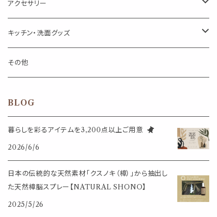
アロマオイルウォーマー
スクリュー容器
ポストカード・メッセージカード
キャンドル・お香
アクセサリー
キャンドル
生き物
アロマストーン
チューブ
フック・マグネット・画鋲
ウォールアイテム
ブローチ・ピンバッチ
キッチン・洗面グッズ
インセンスパウダー
食べ物・飲み物
ウッドディフューザー
フック・マグネット・画鋲
スライドケース
ステッカー・マスキングテープ・付箋
収納・小物トレー
ピアス
カトラリー
その他
天然のお香
自然・植物・天気
吊り下げディフューザー
ウォールステッカー
その他
ブックマーク・しおり
卓上トイ・アイテム
ネックレス
BLOG
香皿・お香立て・ケース
生活・モノ
クリップ式ディフューザー
定規
花瓶
リング
暮らしを彩るアイテムを3,200点以上ご用意
イベント・活動・旅行
その他
2026/6/6
筆記用具
スマホアイテム
ブレスレット
使いやすいベーシック
日本の伝統的な天然素材「クスノキ（樟）」から抽出し
事務用品
レザーアイテム
スマホアイテム
た天然樟脳スプレー【NATURAL SHONO】
ミニサイズ
2025/5/26
生活アイテム
その他