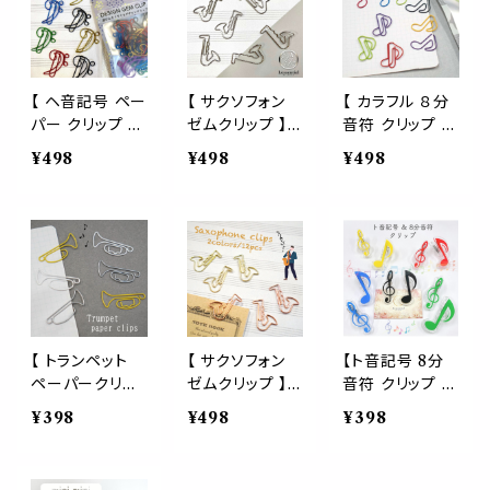
低音 吹奏楽 記
バス ベース ト
コントラバス ベ
号 チューバ コン
ロンボーン 音楽
ース トロンボー
トラバス ベース
譜面 音大 事務
ン 音楽 楽譜 譜
トロンボーン 音
用品 先生 歌手
面 音符 ペーパ
楽 楽譜 譜面 音
演奏 バインダー
ー 事務用品 先
【 ヘ音記号 ペー
【 サクソフォン
【 カラフル ８分
符 ペーパー 事
ブックマーカー
生 歌手 演奏 バ
パー クリップ 】1
ゼムクリップ 】 1
音符 クリップ ア
務用品 バインダ
プレゼント ラッ
インダー ブック
5個入 アソート
2個入 シルバー
ソート 】 30個入
¥498
¥498
¥498
ー ブックマーカ
ピング
マーカー プレゼ
カラフル ピアノ
ジャズ 吹奏楽
り 旗 6色 ランダ
ー プレゼント ラ
ント ラッピング
A4 用紙 低音
サックス sax 楽
ム セット 大容量
ッピング
吹奏楽 記号 チ
器 趣味 演奏 ラ
赤 青 緑 紫 黒
ューバ コントラ
イブ かっこいい
黄 ポップ リズム
バス ベース ト
文房具 事務用
音楽 楽譜 ペー
ロンボーン 音楽
品 デスク アイテ
パー アイテム デ
楽譜 譜面 音符
ム バンド 楽譜
スク 手帳 ファイ
ペーパー 事務
吹奏楽 コンクー
ル バインダー ス
用品 先生 歌手
ル コンサート 音
テーショナリー
【 トランペット
【 サクソフォン
【ト音記号 8分
演奏 バインダー
楽 音大
吹奏楽
ペーパークリッ
ゼムクリップ 】 1
音符 クリップ 】
ブックマーカー
プ 】12個入 3色
2個入り 選べる
2個セット 選べ
¥398
¥498
¥398
プレゼント ラッ
セット 白 黄色
２色 ゴールド ピ
るカラー プラス
ピング
シルバー 金管
ンクゴールド ジ
チック 洗濯バサ
楽器 吹奏楽 ジ
ャズ 吹奏楽 サッ
ミ 多機能 ミュ