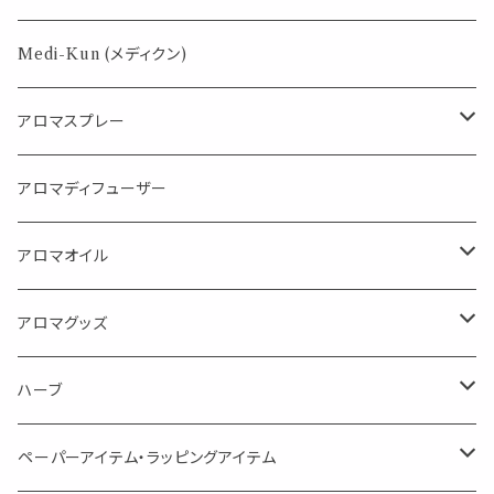
パロサント
Medi-Kun (メディクン)
アロマスプレー
目的で選ぶ
アロマディフューザー
蒸し暑い夏やリフレッシュに
FLOWER LESO. フラワレソット
アロマオイル
消臭に（用途：空間や衣服）
Kiyome LESO. キヨメ レソット
エッセンシャルオイル
アロマグッズ
虫対策に（用途：空間やゴミ箱、ファブリックに）
シングル
体感-4℃ !? 薄荷をブレンドしたアロマスプレー
キャリアオイル
エッセンシャルオイル
ハーブ
空間・気の浄化に（用途：気になる空間に、掃除の後に）
ブレンド
AroMachi アロマチ 町の香り
ディフューザー
サシェ・香り袋
ペーパーアイテム・ラッピングアイテム