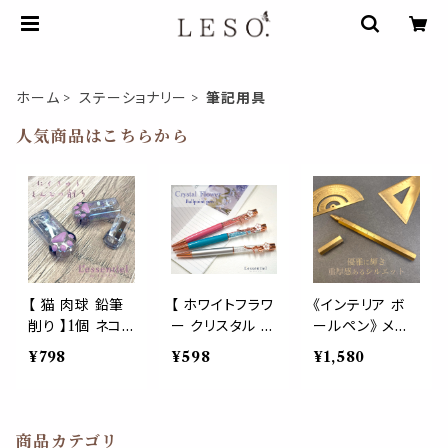
ホーム
ステーショナリー
筆記用具
人気商品はこちらから
【 猫 肉球 鉛筆
【 ホワイトフラワ
《インテリア ボ
削り 】1個 ネコ
ー クリスタル ボ
ールペン》 メゾ
可愛い ペット 眉
ールペン 】油性
ン ゴールド 目盛
¥798
¥598
¥1,580
ペン アイ ブロウ
1.0mm 黒イン
付き 青山 銀座
ペン 学校 文房
ク 花 選べる3色
ブティック お洒
具 筆記用具 勉
ピンク ブルー シ
落 服屋 雑貨 カ
強 古典 文系 オ
ルバー キラキラ
フェ ショップ家
商品カテゴリ