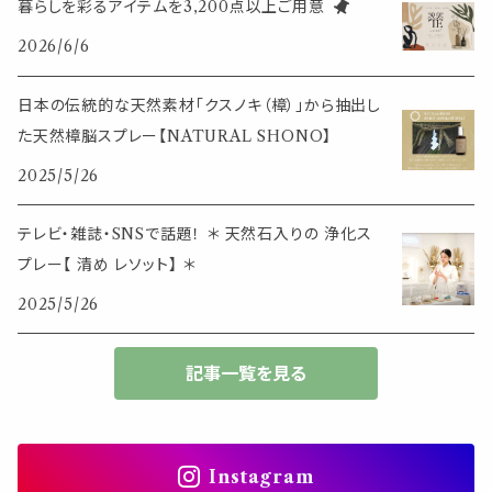
暮らしを彩るアイテムを3,200点以上ご用意
イベント・活動・旅行
その他
2026/6/6
筆記用具
スマホアイテム
ブレスレット
使いやすいベーシック
日本の伝統的な天然素材「クスノキ（樟）」から抽出し
事務用品
レザーアイテム
スマホアイテム
た天然樟脳スプレー【NATURAL SHONO】
ミニサイズ
2025/5/26
生活アイテム
その他
大きめサイズ
テレビ・雑誌・SNSで話題！ ＊ 天然石入りの 浄化ス
プレー【 清め レソット】 ＊
50個以上の大容量
2025/5/26
ダブルクリップ・その他
記事一覧を見る
Instagram