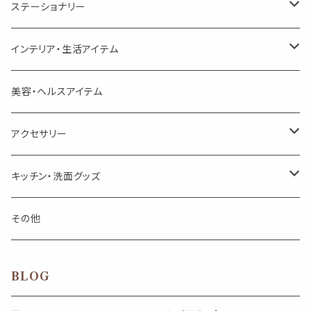
美人さんのハーブティー
シングル
プチギフト
精油用ボトル
クラフト器材・道具
ステーショナリー
頑張るあなたのティータイム
勉強やデスクワークを頑張るあなたへ 作業用ハーブティー
ブレンド
キャリアオイル・ワックス
ポンプ式ボトル
お香・サシェ・キャンドル
デザインクリップ
インテリア・生活アイテム
季節のハーブティー
季節のハーブティー
1mLお試し
道具
線香
記号（ハート,星,etc）
リップ容器
ディフューザー
ページオープナー・ワイドクリップ
オブジェ
美容・ヘルスアイテム
箱入りアソート
箱入りアソート
サシェ・香り袋
音楽・楽器
アロマオイルウォーマー
スクリュー容器
ポストカード・メッセージカード
キャンドル・お香
アクセサリー
キャンドル
生き物
アロマストーン
チューブ
フック・マグネット・画鋲
ウォールアイテム
ブローチ・ピンバッチ
キッチン・洗面グッズ
インセンスパウダー
食べ物・飲み物
ウッドディフューザー
フック・マグネット・画鋲
スライドケース
ステッカー・マスキングテープ・付箋
収納・小物トレー
ピアス
カトラリー
その他
天然のお香
自然・植物・天気
吊り下げディフューザー
ウォールステッカー
その他
ブックマーク・しおり
卓上トイ・アイテム
ネックレス
BLOG
香皿・お香立て・ケース
生活・モノ
クリップ式ディフューザー
定規
花瓶
リング