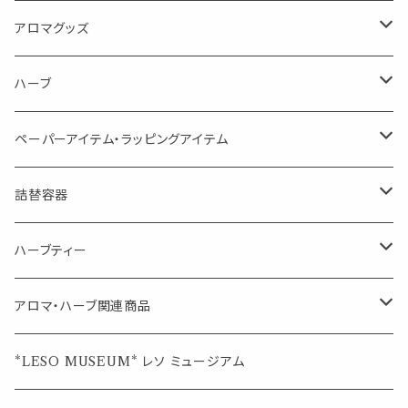
消臭に（用途：空間や衣服）
Kiyome LESO. キヨメ レソット
エッセンシャルオイル
アロマグッズ
虫対策に（用途：空間やゴミ箱、ファブリックに）
シングル
体感-4℃ !? 薄荷をブレンドしたアロマスプレー
キャリアオイル
エッセンシャルオイル
ハーブ
空間・気の浄化に（用途：気になる空間に、掃除の後に）
ブレンド
AroMachi アロマチ 町の香り
ディフューザー
サシェ・香り袋
ペーパーアイテム・ラッピングアイテム
マスクの時期に
1mlお試し
Mask&Pillow Aroma
ハーブティー
シーリングワックス シール
詰替容器
シングル
キャンディー
ペーパークリップ
ロールオンボトル
ハーブティー
ブレンド
ウェルカムボード・装飾
スプレーボトル
ブレンド
アロマ・ハーブ関連商品
ジュエルオブビューティー
ジュエル オブ ビューティー
席札クリップ
スポイトボトル
シングル
エッセンシャルオイル
*LESO MUSEUM* レソ ミュージアム
美人さんのハーブティー