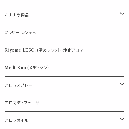
フィス ピンク 学
ピンクゴールド
具 文房具 会計
生 デスク
メタル パール 文
計算 定規 ビジ
房具 事務用品
ネス 文鎮 プラ
おすすめ商品
筆記用具 サイン
チナ
玄関 手紙 日記
ギフト プレゼン
気になる虫対策に
フラワー レソット.
ト お祝い おしゃ
れ
薄荷の香りで体感温度-4℃ !? スースーシリーズ
Kiyome LESO. (清めレソット)浄化アロマ
パロサント
Medi-Kun (メディクン)
アロマスプレー
目的で選ぶ
アロマディフューザー
蒸し暑い夏やリフレッシュに
FLOWER LESO. フラワレソット
アロマオイル