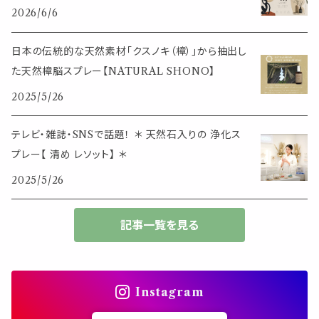
その他
2026/6/6
筆記用具
スマホアイテム
ブレスレット
使いやすいベーシック
日本の伝統的な天然素材「クスノキ（樟）」から抽出し
事務用品
レザーアイテム
スマホアイテム
た天然樟脳スプレー【NATURAL SHONO】
ミニサイズ
2025/5/26
生活アイテム
その他
大きめサイズ
テレビ・雑誌・SNSで話題！ ＊ 天然石入りの 浄化ス
プレー【 清め レソット】 ＊
50個以上の大容量
2025/5/26
ダブルクリップ・その他
記事一覧を見る
Instagram