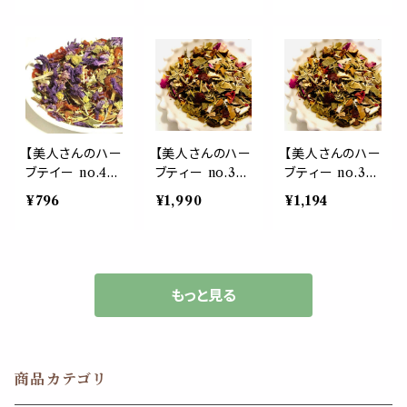
ダンデライオン
エキナセア ロー
エキナセア ロー
チコリロースト
ズヒップ エルダ
ズヒップ エルダ
ローズヒップ ノ
ーフラワー マロ
ーフラワー マロ
ンカフェイン 食
ー マロウブルー
ー マロウブルー
物繊維 茶葉 ギ
紅茶 お茶 風邪
紅茶 お茶 風邪
フト 母の日 贈り
予防 秋冬 季節
予防 秋冬 季節
物 プレゼント 習
の変わり目 茶葉
の変わり目 茶葉
慣
ギフト 贈り物 母
ギフト 贈り物 母
【美人さんのハー
【美人さんのハー
【美人さんのハー
の日 受験 ゆら
の日 受験 ゆら
ブテイー no.4】
ブティー no.3】
ブティー no.3】
ぎ
ぎ
予防 ブレンド リ
もの忘れ ブレン
もの忘れ ブレン
¥796
¥1,990
¥1,194
ーフ 20g 免疫
ド リーフ 50g イ
ド リーフ 30g イ
エキナセア ロー
チョウ オレンジ
チョウ オレンジ
ズヒップ エルダ
ピール ローズマ
ピール ローズマ
ーフラワー マロ
リー ローズヒッ
リー ローズヒッ
ー マロウブルー
プ シナモン キャ
プ シナモン キャ
もっと見る
紅茶 お茶 風邪
ットニップ ロー
ットニップ ロー
予防 秋冬 季節
ズ 勉強 試験 敬
ズ 勉強 試験 敬
の変わり目 茶葉
老の日 茶葉 物
老の日 茶葉 物
ギフト 贈り物 母
忘れ 母の日 ギ
忘れ 母の日 ギ
商品カテゴリ
の日 受験 ゆら
フト プレゼント
フト プレゼント
ぎ
贈り物 習慣
贈り物 習慣