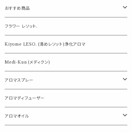
おすすめ商品
気になる虫対策に
フラワー レソット.
薄荷の香りで体感温度-4℃ !? スースーシリーズ
Kiyome LESO. (清めレソット)浄化アロマ
パロサント
Medi-Kun (メディクン)
アロマスプレー
目的で選ぶ
アロマディフューザー
蒸し暑い夏やリフレッシュに
FLOWER LESO. フラワレソット
アロマオイル
消臭に（用途：空間や衣服）