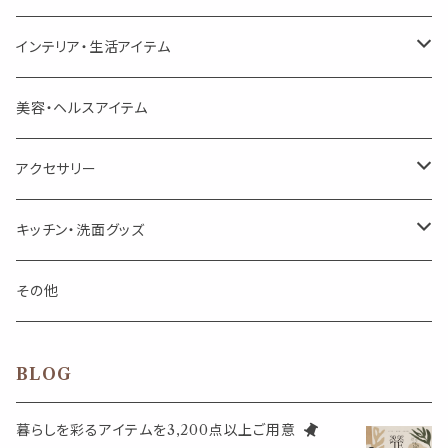
頑張るあなたのティータイム
勉強やデスクワークを頑張るあなたへ 作業用ハーブティー
ブレンド
キャリアオイル・ワックス
ポンプ式ボトル
お香・サシェ・キャンドル
デザインクリップ
インテリア・生活アイテム
季節のハーブティー
季節のハーブティー
1mLお試し
道具
線香
記号（ハート,星,etc）
リップ容器
ディフューザー
ページオープナー・ワイドクリップ
オブジェ
美容・ヘルスアイテム
箱入りアソート
箱入りアソート
サシェ・香り袋
音楽・楽器
アロマオイルウォーマー
スクリュー容器
ポストカード・メッセージカード
キャンドル・お香
アクセサリー
キャンドル
生き物
アロマストーン
チューブ
フック・マグネット・画鋲
ウォールアイテム
ブローチ・ピンバッチ
キッチン・洗面グッズ
インセンスパウダー
食べ物・飲み物
ウッドディフューザー
フック・マグネット・画鋲
スライドケース
ステッカー・マスキングテープ・付箋
収納・小物トレー
ピアス
カトラリー
その他
天然のお香
自然・植物・天気
吊り下げディフューザー
ウォールステッカー
その他
ブックマーク・しおり
卓上トイ・アイテム
ネックレス
BLOG
香皿・お香立て・ケース
生活・モノ
クリップ式ディフューザー
定規
花瓶
リング
暮らしを彩るアイテムを3,200点以上ご用意
イベント・活動・旅行