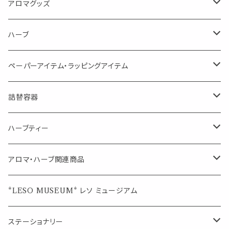
Kiyome LESO. キヨメ レソット
エッセンシャルオイル
アロマグッズ
虫対策に（用途：空間やゴミ箱、ファブリックに）
シングル
体感-4℃ !? 薄荷をブレンドしたアロマスプレー
キャリアオイル
エッセンシャルオイル
ハーブ
空間・気の浄化に（用途：気になる空間に、掃除の後に）
ブレンド
AroMachi アロマチ 町の香り
ディフューザー
サシェ・香り袋
ペーパーアイテム・ラッピングアイテム
マスクの時期に
1mlお試し
Mask&Pillow Aroma
ハーブティー
シーリングワックス シール
詰替容器
シングル
キャンディー
ペーパークリップ
ロールオンボトル
ハーブティー
ブレンド
ウェルカムボード・装飾
スプレーボトル
ブレンド
アロマ・ハーブ関連商品
ジュエルオブビューティー
ジュエル オブ ビューティー
席札クリップ
スポイトボトル
シングル
エッセンシャルオイル
*LESO MUSEUM* レソ ミュージアム
美人さんのハーブティー
美人さんのハーブティー
シングル
プチギフト
精油用ボトル
クラフト器材・道具
ステーショナリー