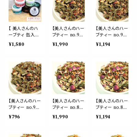
スカス ヒース
ーリーフ ローズ
ト ローズヒップ
アップルフルー
セージ ジンジャ
ノンカフェイン
ツ レモンバーム
ー ハイビスカス
食物繊維 ファイ
パウチ 女性 フ
ローズピップ パ
バー コーヒー
ルーティー お茶
ウチ 女性 酸味
毒素 パウチ 携
【 美人さんのハ
【美人さんのハー
【美人さんのハー
携帯 パウチ 習
スッキリ お茶 パ
帯 習慣 デイリ
ーブティ 缶入り
ブティー no.9】
ブティー no.9】
慣 デイリー
ウチ 携帯 習慣
ー
】選べる 9種類
女性バランス ブ
女性バランス ブ
¥1,580
¥1,990
¥1,194
デイリー
ティーバッグ 5
レンド リーフ 50
レンド リーフ 30
包入り 飲みやす
g レッドクロー
g レッドクロー
い ブレンド ギフ
バー ローズ ラ
バー ローズ ラ
ト 贈り物 贈り物
ズベリーリーフ
ズベリーリーフ
ティーパック 簡
セージ ローズヒ
セージ ローズヒ
単 ホット お茶
ップ ハイビスカ
ップ ハイビスカ
健康 植物 ロー
ス 紅茶 茶葉 ギ
ス 紅茶 茶葉 ギ
ズマリー キンモ
フト プレゼント
フト プレゼント
クセイ イチョウ
ご自愛 贈り物
ご自愛 贈り物
【美人さんのハー
【美人さんのハー
【美人さんのハー
母の日
母の日
ブティー no.9】
ブティー no.8】
ブティー no.8】
女性バランス ブ
美人 美肌 ブレ
美人 美肌 ブレ
¥796
¥1,990
¥1,194
レンド リーフ 20
ンド リーフ 50g
ンド リーフ 30g
g レッドクロー
ビタミンC ロー
ビタミンC ロー
バー ローズ ラ
ズヒップ ローズ
ズヒップ ローズ