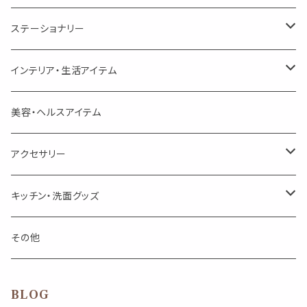
美人さんのハーブティー
美人さんのハーブティー
シングル
プチギフト
精油用ボトル
クラフト器材・道具
ステーショナリー
頑張るあなたのティータイム
勉強やデスクワークを頑張るあなたへ 作業用ハーブティー
ブレンド
キャリアオイル・ワックス
ポンプ式ボトル
お香・サシェ・キャンドル
デザインクリップ
インテリア・生活アイテム
季節のハーブティー
季節のハーブティー
1mLお試し
道具
線香
記号（ハート,星,etc）
リップ容器
ディフューザー
ページオープナー・ワイドクリップ
オブジェ
美容・ヘルスアイテム
箱入りアソート
箱入りアソート
サシェ・香り袋
音楽・楽器
アロマオイルウォーマー
スクリュー容器
ポストカード・メッセージカード
キャンドル・お香
アクセサリー
キャンドル
生き物
アロマストーン
チューブ
フック・マグネット・画鋲
ウォールアイテム
ブローチ・ピンバッチ
キッチン・洗面グッズ
インセンスパウダー
食べ物・飲み物
ウッドディフューザー
フック・マグネット・画鋲
スライドケース
ステッカー・マスキングテープ・付箋
収納・小物トレー
ピアス
カトラリー
その他
天然のお香
自然・植物・天気
吊り下げディフューザー
ウォールステッカー
その他
ブックマーク・しおり
卓上トイ・アイテム
ネックレス
BLOG
香皿・お香立て・ケース
生活・モノ