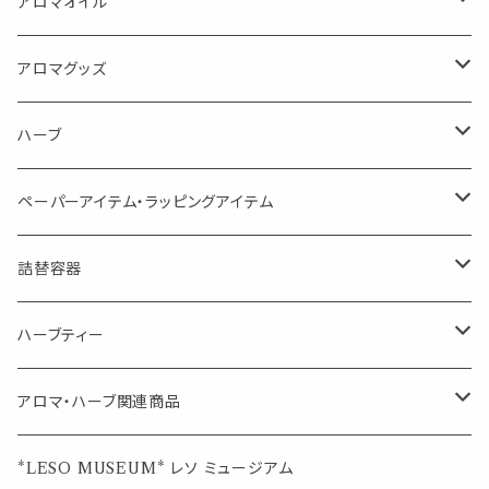
FLOWER LESO. フラワレソット
アロマオイル
消臭に（用途：空間や衣服）
Kiyome LESO. キヨメ レソット
エッセンシャルオイル
アロマグッズ
虫対策に（用途：空間やゴミ箱、ファブリックに）
シングル
体感-4℃ !? 薄荷をブレンドしたアロマスプレー
キャリアオイル
エッセンシャルオイル
ハーブ
空間・気の浄化に（用途：気になる空間に、掃除の後に）
ブレンド
AroMachi アロマチ 町の香り
ディフューザー
サシェ・香り袋
ペーパーアイテム・ラッピングアイテム
マスクの時期に
1mlお試し
Mask&Pillow Aroma
ハーブティー
シーリングワックス シール
詰替容器
シングル
キャンディー
ペーパークリップ
ロールオンボトル
ハーブティー
ブレンド
ウェルカムボード・装飾
スプレーボトル
ブレンド
アロマ・ハーブ関連商品
ジュエルオブビューティー
ジュエル オブ ビューティー
席札クリップ
スポイトボトル
シングル
エッセンシャルオイル
*LESO MUSEUM* レソ ミュージアム