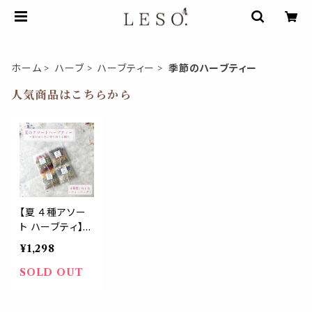
ホーム
ハーブ
ハーブティー
季節のハーブティー
人気商品はこちらから
【夏 ４種アソー
ト ハーブティ】サ
マー ブレンド テ
¥1,298
ィーパック 夏バ
テ対策 季節限
SOLD OUT
定 気分転換 暑
さ 水分補給 ビ