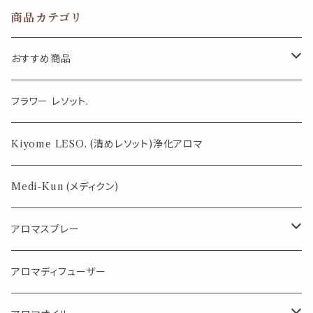
タミン ゆらぎ 美
商品カテゴリ
容 贈り物 ギフト
お茶 ティータイ
ム ハーブ リフレ
おすすめ商品
ッシュ むくみ 消
化
気になる虫対策に
フラワー レソット.
薄荷の香りで体感温度-4℃ !? スースーシリーズ
Kiyome LESO. (清めレソット)浄化アロマ
パロサント
Medi-Kun (メディクン)
アロマスプレー
目的で選ぶ
アロマディフューザー
蒸し暑い夏やリフレッシュに