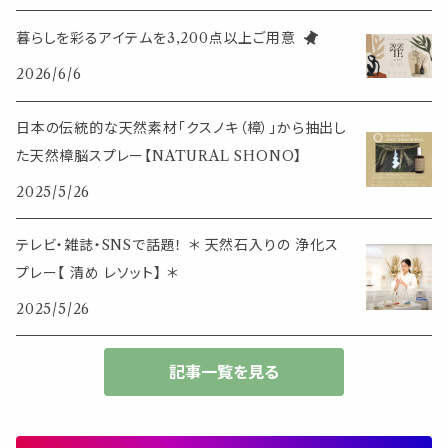
クリップ式ディフューザー
定規
花瓶
リング
暮らしを彩るアイテムを3,200点以上ご用意
イベント・活動・旅行
その他
2026/6/6
筆記用具
スマホアイテム
ブレスレット
使いやすいベーシック
日本の伝統的な天然素材「クスノキ（樟）」から抽出し
事務用品
レザーアイテム
スマホアイテム
た天然樟脳スプレー【NATURAL SHONO】
ミニサイズ
2025/5/26
生活アイテム
その他
大きめサイズ
テレビ・雑誌・SNSで話題！ ＊ 天然石入りの 浄化ス
プレー【 清め レソット】 ＊
50個以上の大容量
2025/5/26
ダブルクリップ・その他
記事一覧を見る