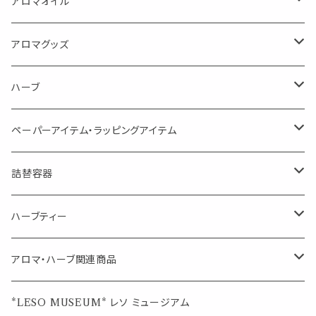
FLOWER LESO. フラワレソット
アロマオイル
消臭に（用途：空間や衣服）
Kiyome LESO. キヨメ レソット
エッセンシャルオイル
アロマグッズ
虫対策に（用途：空間やゴミ箱、ファブリックに）
シングル
体感-4℃ !? 薄荷をブレンドしたアロマスプレー
キャリアオイル
エッセンシャルオイル
ハーブ
空間・気の浄化に（用途：気になる空間に、掃除の後に）
ブレンド
AroMachi アロマチ 町の香り
ディフューザー
サシェ・香り袋
ペーパーアイテム・ラッピングアイテム
マスクの時期に
1mlお試し
Mask&Pillow Aroma
ハーブティー
シーリングワックス シール
詰替容器
シングル
キャンディー
ペーパークリップ
ロールオンボトル
ハーブティー
ブレンド
ウェルカムボード・装飾
スプレーボトル
ブレンド
アロマ・ハーブ関連商品
ジュエルオブビューティー
ジュエル オブ ビューティー
席札クリップ
スポイトボトル
シングル
エッセンシャルオイル
*LESO MUSEUM* レソ ミュージアム