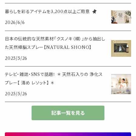
クリップ式ディフューザー
定規
花瓶
リング
暮らしを彩るアイテムを3,200点以上ご用意
イベント・活動・旅行
その他
2026/6/6
筆記用具
スマホアイテム
ブレスレット
使いやすいベーシック
日本の伝統的な天然素材「クスノキ（樟）」から抽出し
事務用品
レザーアイテム
スマホアイテム
た天然樟脳スプレー【NATURAL SHONO】
ミニサイズ
2025/5/26
生活アイテム
その他
大きめサイズ
テレビ・雑誌・SNSで話題！ ＊ 天然石入りの 浄化ス
プレー【 清め レソット】 ＊
50個以上の大容量
2025/5/26
ダブルクリップ・その他
記事一覧を見る