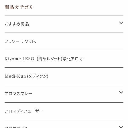
タミン ゆらぎ 美
商品カテゴリ
容 贈り物 ギフト
お茶 ティータイ
ム ハーブ リフレ
おすすめ商品
ッシュ むくみ 消
化
気になる虫対策に
フラワー レソット.
薄荷の香りで体感温度-4℃ !? スースーシリーズ
Kiyome LESO. (清めレソット)浄化アロマ
パロサント
Medi-Kun (メディクン)
アロマスプレー
目的で選ぶ
アロマディフューザー
蒸し暑い夏やリフレッシュに