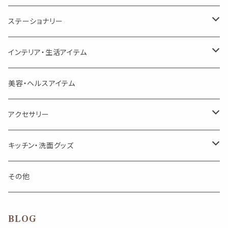
美人さんのハーブティー
美人さんのハーブティー
シングル
プチギフト
精油用ボトル
クラフト器材・道具
ステーショナリー
頑張るあなたのティータイム
勉強やデスクワークを頑張るあなたへ 作業用ハーブティー
ブレンド
キャリアオイル・ワックス
ポンプ式ボトル
お香・サシェ・キャンドル
デザインクリップ
インテリア・生活アイテム
季節のハーブティー
季節のハーブティー
1mLお試し
道具
線香
記号（ハート,星,etc）
リップ容器
ディフューザー
ページオープナー・ワイドクリップ
オブジェ
美容・ヘルスアイテム
箱入りアソート
箱入りアソート
サシェ・香り袋
音楽・楽器
アロマオイルウォーマー
スクリュー容器
ポストカード・メッセージカード
キャンドル・お香
アクセサリー
キャンドル
生き物
アロマストーン
チューブ
フック・マグネット・画鋲
ウォールアイテム
ブローチ・ピンバッチ
キッチン・洗面グッズ
インセンスパウダー
食べ物・飲み物
ウッドディフューザー
フック・マグネット・画鋲
スライドケース
ステッカー・マスキングテープ・付箋
収納・小物トレー
ピアス
カトラリー
その他
天然のお香
自然・植物・天気
吊り下げディフューザー
ウォールステッカー
その他
ブックマーク・しおり
卓上トイ・アイテム
ネックレス
BLOG
香皿・お香立て・ケース
生活・モノ