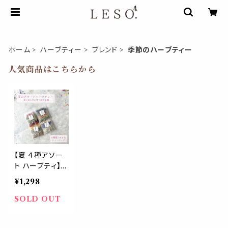
ホーム
ハーブティー
ブレンド
季節のハーブティー
人気商品はこちらから
【夏 ４種アソー
ト ハーブティ】サ
マー ブレンド テ
¥1,298
ィーパック 夏バ
テ対策 季節限
SOLD OUT
定 気分転換 暑
さ 水分補給 ビ