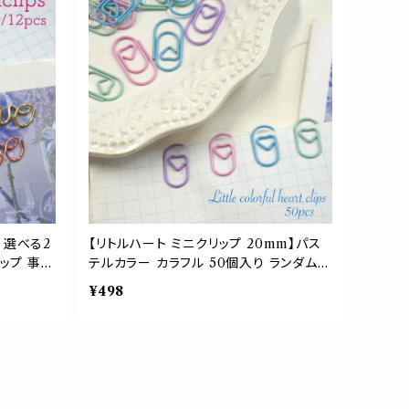
り 選べる2
【リトルハート ミニクリップ 20mm】パス
ップ 事務
テルカラー カラフル 50個入り ランダム
ラブ バレ
文房具 事務用品 ペーパークリップ バイン
¥498
 プロポー
ダー ブックマーカー 手紙 オフィス ギフト
待状 ギフ
大容量 可愛い ステーショナリー デザイン
 家族 友
クリップ モチーフ 淡い ラッピング メッセ
ージカード