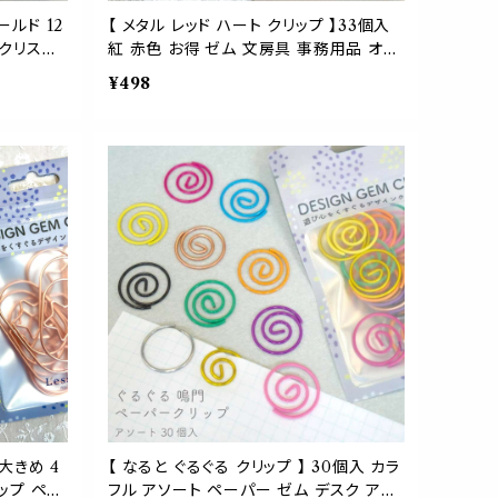
ールド 12
【 メタル レッド ハート クリップ 】33個入
 クリスチ
紅 赤色 お得 ゼム 文房具 事務用品 オフ
イテム デ
ィス A4 用紙 書類 ラッピング バレンタイ
¥498
 用品 勉
ン 学校 デザイン 勉強 資料 バインダー 結
クマーク
婚式 ブライダル パーティー イベント
大きめ 4
【 なると ぐるぐる クリップ 】 30個入 カラ
リップ ペー
フル アソート ペーパー ゼム デスク アイ