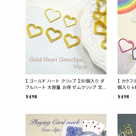
【 ゴールド ハート クリップ 】50個入り ダ
【 カラフ
ブルハート 大容量 お得 ゼムクリップ 文
個入り 6
房具 事務用品 オフィス用品 メッセージカ
得 ダブル
¥498
¥498
ード プロフィールブック 手紙 ラッピング
務用品 
バレンタイン 学校 モチーフクリップ デザ
ング プレ
イン 勉強 資料 バインダー 結婚式 ブライ
ン ポップ
ダル パーティー イベント
チーフ 
パウチ 