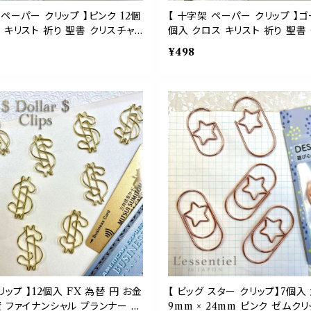
 ペーパー クリップ 】ピンク 12個
【 十字架 ペーパー クリップ 】ゴ
 キリスト 祈り 聖書 クリスチャ
個入 クロス キリスト 祈り 聖書
用紙 書類 ペーパー アイテム デス
ャン A4 用紙 書類 ペーパー ア
¥498
モチーフ 文房具 事務 用品 勉強
スク ゼム モチーフ 文房具 事務
ッピング 手帳 ブックマーク
強 ギフト ラッピング 手帳 ブッ
クリップ 】12個入 FX 為替 円 お金
【 ビッグ スター クリップ】7個入 
 ファイナンシャル プランナー ゴ
9mm × 24mm ピンク ゼムク