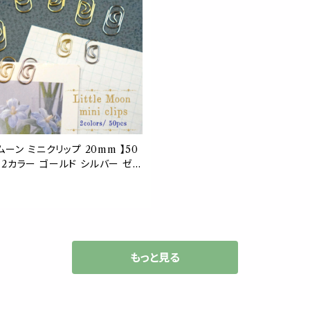
 ムーン ミニクリップ 20mm 】50
2カラー ゴールド シルバー ゼム
 事務用品 三日月 月モチーフ 女
 ペーパークリップ ペーパーアイテ
 メタリック メッセージカード ラッ
ックマーク 資料 勉強 オフィスア
文房具 手紙
もっと見る