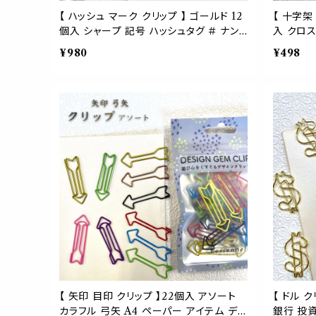
【 ハッシュ マーク クリップ 】 ゴールド 12
【 十字架
個入 シャープ 記号 ハッシュタグ ＃ ナン
入 クロス
バー記号 A4 用紙 書類 ペーパー アイテ
ン A4 
¥980
¥498
ム デスク ゼム モチーフ 文房具 事務 学
ク ゼム 
校 会社 用品 勉強 ギフト ラッピング 手帳
ギフト ラ
ブックマーク
【 矢印 目印 クリップ 】22個入 アソート
【 ドル 
カラフル 弓矢 A4 ペーパー アイテム デス
銀行 投資