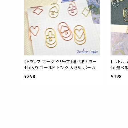
【トランプ マーク クリップ】選べるカラー
【 リトル
4個入り ゴールド ピンク 大きめ ポーカー
個 選べる
スペード ダイヤ ハート クラブ クローバー
クリップ
¥398
¥498
カードゲーム ゼムクリップ 文房具 事務用
性 ルナ
品 パーティー ボードゲーム ブックマーカ
ム 夜 空
ー バインダー ラッピング 学校
ピング ブ
イテム 