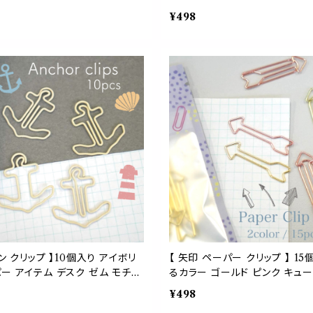
ニア A4 ペーパー アイテム デス
パー A4 資料 学校 星 ステー
¥498
モチーフ 文房具 事務 用品 勉強
ブックマーク ラッピング 文房具
ッピング 手帳 ブックマーク
イテム かわいい
リン クリップ 】10個入り アイボリ
【 矢印 ペーパー クリップ 】 15
ー アイテム デスク ゼム モチー
るカラー ゴールド ピンク キュー
 夏 海 文房具 ステーショナリー
目 ここ ポイント マーク 事務 
¥498
 勉強 ギフト ラッピング 手帳 ブ
アイテム デスク 学校 オフィス 