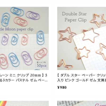
ク
メッセージ カード 手帳 勉強 塾
ーカー
ムーン ミニ クリップ 20mm 】 5
【 ダブル スター ペーパー クリッ
る3カラー パステル ゼム ペーパ
入り ピンク ゴールド ゼム 文房
ム 事務用品 文房具 オフィス ラ
品 星 空 夜 ラッピング デスク 
¥980
手紙 メッセージ カード 資料 お
勉強 メッセージ カード ブック
 夜 三日月 星 ブックマーカー
インダー 学校 ファイル 星座 プ
 ファイル プロフィール ブック
ム 天体 プロフィール ブック