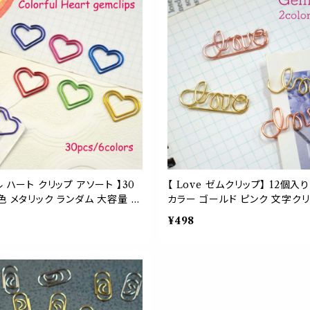
ル ハート クリップ アソート 】30
【 Love ゼムクリップ】 12個入
色 メタリック ランダム 大容量 お
カラー ゴールド ピンク 文字クリ
ハート ゼムクリップ 文房具 事
用品 文房具 メッセージクリップ 
¥498
ペーパーアイテム オフィス ラッピ
ンタイン 告白 サプライズ ギフト
ゼント バリエーション バレンタイ
ズ 結婚式 ペーパーアイテム 招
 レインボー 学校 塾 デザイン モ
ト プレゼント カード 愛 カップル
事務作業 手紙 メッセージカード
達 夫婦 ペア
虹 ブックマーカー 資料