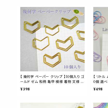
レゼント バインダー 手帳 結婚式 アイテ
ックマー
ム 事務 用品 オフィス
【 幾何学 ペーパー クリップ 】10個入り ゴ
【 リトル 
ールド ゼム 和柄 亀甲 模様 着物 文様 縁
0個 選べ
起 文房具 アイテム オフィス シンボル 図
ー アイテ
¥398
¥498
絵 形 ハート ステーショナリー 伝統 古風
ッピング 
事務 ラッピング ギフト
得 大容量
バインダー