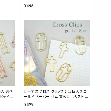
ショナリー
テム ステーショナリー 文房具 事務 用品
¥498
 デスクア
整理 オフィス 勉強 資料 書類 ラッピング
ギフト 可愛い 渦巻き キャンディ うず
個入 選べ
【 十字架 クロス クリップ 】 18個入り ゴ
ピッド 注
ールド ペーパー ゼム 文房具 キリスト ク
用品 文房具
リスマス 火 水 地 風 神秘 カトリック オフ
¥498
ラッピング
ィス バインダー メモ デスク ラッピング プ