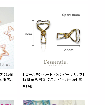
 ブックマ
レゼント 手帳 聖書 栞 ブックマーカー
プ 】12個
【 ゴールデン ハート バインダー クリップ】
具 事務用
12個 金色 書類 デスク ペーパー A4 文
アイテム
具 先生 勉強 資料 お菓子 袋とじ 歯磨き
¥598
マーカー バ
粉 チョコ バレンタイン 母 父 プレゼント
ラネタリウ