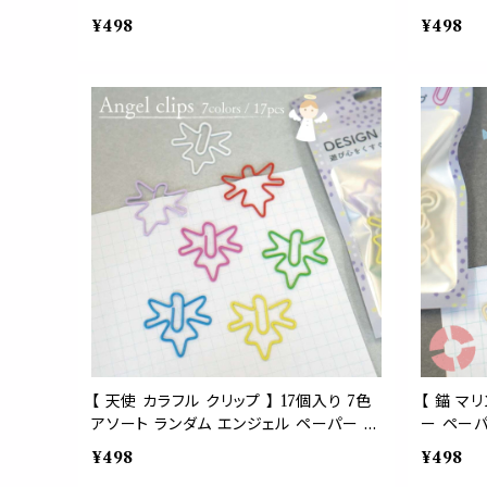
ク ゼム モチーフ 文房具 ステーショナリ
ールド マ
¥498
¥498
ー 事務 用品 勉強 ギフト ラッピング 手帳
ク ゼム 
ブックマーク
ギフト ラ
【 天使 カラフル クリップ 】 17個入り 7色
【 錨 マ
アソート ランダム エンジェル ペーパー ゼ
ー ペーパ
ム 文房具 ステーショナリー フェアリー 妖
フ サマー
¥498
¥498
精 ファンシー 可愛い ギフト ラッピング プ
事務 用品