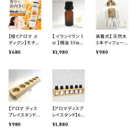
ーザー アロマ
ンダルウッド 伽
ィーツリー ラベ
寺 瞑想 サンダ
羅 アガーウッド
ンダー 携帯 ア
ルウッド 伽羅 ア
フランキンセンス
ロマ スティック
ガーウッド フラ
ベチバー お香
ポータブル 精油
ンキンセンス ベ
インセンス 仕事
ノーズ ヤードム
チバー お香 イン
リフレッシュ デ
仕事 勉強 運転
【嗅ぐアロマ メ
【 イランイラン 1
装着式【 天然木
センス 雨 静寂
スク 気分転換
気分転換 日本
ディクン】モチベ
st 】精油 10mL
３本ディフューザ
仕事 リフレッシ
ディフューザー
製 ギフト プレゼ
ーション｜マン
ノーラベル 1本
ー キャップ】10
¥680
¥1,980
¥980
ュ デスク 気分
テラピー フレグ
ント
ダリンオレンジ×
ファースト エッ
ml用 精油 ボト
転換 テラピー
ランス 芳香 玄
ベルガモット×柚
センシャルオイル
ル エッセンシャ
玄関 携帯 旅行
関 トイレ 寝室
子 前向きなシト
花 フローラル
ルオイル 自然 イ
トイレ お守り 寝
ラスの香り ポー
エキゾチック 女
ンテリア 簡単 エ
室
タブルアロマ ノ
性 甘い スイート
コ トイレ クロー
ーズ ヤードム
濃厚 アロマ 香
ゼット 玄関 リビ
気分転換 リフレ
水 ホルモン 魅
ング AEAJ
ッシュ 朝 仕事
惑 乙女 オリエン
勉強 外出 携帯
タル アロマスプ
【アロマ ディス
【アロマディスプ
日本製 男性 女
レー フレグラン
プレイスタンド】
レイスタンド】6
性 ギフト プレゼ
ス
6本用 木製 エッ
本用 エッセンシ
¥980
¥1,880
ント
センシャルオイル
ャルオイル 精油
精油 収納 ディ
収納 バンブー