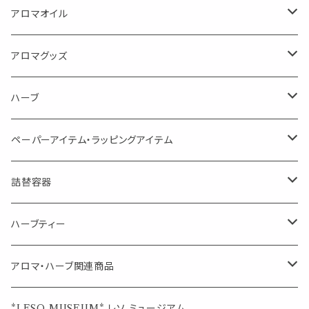
蒸し暑い夏やリフレッシュに
FLOWER LESO. フラワレソット
アロマオイル
消臭に（用途：空間や衣服）
Kiyome LESO. キヨメ レソット
エッセンシャルオイル
アロマグッズ
虫対策に（用途：空間やゴミ箱、ファブリックに）
シングル
体感-4℃ !? 薄荷をブレンドしたアロマスプレー
キャリアオイル
エッセンシャルオイル
ハーブ
空間・気の浄化に（用途：気になる空間に、掃除の後に）
ブレンド
AroMachi アロマチ 町の香り
ディフューザー
サシェ・香り袋
ペーパーアイテム・ラッピングアイテム
マスクの時期に
1mlお試し
Mask&Pillow Aroma
ハーブティー
シーリングワックス シール
詰替容器
シングル
キャンディー
ペーパークリップ
ロールオンボトル
ハーブティー
ブレンド
ウェルカムボード・装飾
スプレーボトル
ブレンド
アロマ・ハーブ関連商品
ジュエルオブビューティー
ジュエル オブ ビューティー
席札クリップ
スポイトボトル
シングル
エッセンシャルオイル
*LESO MUSEUM* レソ ミュージアム