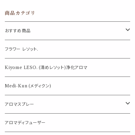
フューザー ラッ
ディフューザー
ク ホルダー ケ
ラック ホルダー
商品カテゴリ
ース 天然 ワー
ケース 木製 オ
ク オシャレ ショ
シャレ
ップ 生活 教室
おすすめ商品
気になる虫対策に
フラワー レソット.
薄荷の香りで体感温度-4℃ !? スースーシリーズ
Kiyome LESO. (清めレソット)浄化アロマ
パロサント
Medi-Kun (メディクン)
アロマスプレー
目的で選ぶ
アロマディフューザー