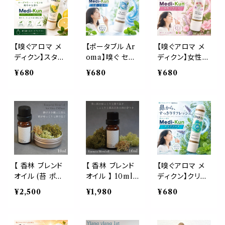
前 睡眠 休憩 く
シトラスの香り
タブルアロマ ノ
つろぎ 読書 気
ポータブルアロ
ーズ ヤードム ヨ
分転換 寝室 旅
マ ノーズ ヤード
ガ 読書 仕事 勉
行 日本製 母 父
ム スポーツ 運
強 運転 休憩 気
ギフト プレゼン
動前 運動後 ジ
分転換 リフレッ
【嗅ぐアロマ メ
【ポータブル Ar
【嗅ぐアロマ メ
ト
ム トレーニング
シュ 外出 携帯
ディクン】スタデ
oma】嗅ぐ セル
ディクン】女性バ
気分転換 リフレ
日本製 男性 女
ィ・ワーク｜ロー
フケア《冷感・目
ランス｜クラリセ
¥680
¥680
¥680
ッシュ 外出 携
性 ギフト プレゼ
ズマリー×レモン
覚め》メディクン
ージ×ゼラニウム
帯 日本製 男性
ント
ポータブルアロ
薄荷 ハッカ ミン
ルナ ムーン サイ
女性 ギフト プレ
マ ノーズ ヤード
ト 覚醒 スッキリ
クル やさしい花
ゼント
ム 勉強 仕事 集
夏 冷房 リフレッ
の香り ポータブ
中 会議 記憶 花
シュ 運転 呼吸
ルアロマ ノーズ
粉 スッキリ 受験
勉強 受験 仕事
ヤードム ゆらぎ
運転 日本製 母
営業 家事 スト
気分転換 リラッ
父 ギフト プレゼ
レス 脳 鼻 アロ
クス おやすみ
ント
マ ノーズ ヤード
癒し 外出 携帯
【 香林 ブレンド
【 香林 ブレンド
【嗅ぐアロマ メ
ム 母 父 誕生日
日本製 女性 誕
オイル (苔 ポプ
オイル 】 10ml
ディクン】クリア
プレゼント
生日 ギフト プレ
リ 付き) 】 10ml
korin 天然 精
ノーズ 爽快ハー
¥2,500
¥1,980
¥680
ゼント
korin 天然 精
油 エッセンシャ
ブの香り｜花粉
油 エッセンシャ
ル アロマ 苔 寺
の季節 ペパーミ
ル モス ディフュ
瞑想 雨 静寂 サ
ント ユーカリ テ