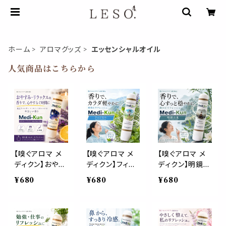
ホーム
アロマグッズ
エッセンシャルオイル
人気商品はこちらから
【嗅ぐアロマ メ
【嗅ぐアロマ メ
【嗅ぐアロマ メ
ディクン】おやす
ディクン】フィジ
ディクン】明鏡止
み・リラックス｜
カル｜レモング
水 瞑想｜アガー
¥680
¥680
¥680
ラベンダー×オレ
ラス ジュニパー
ウッド ラベンダ
ンジ ポータブル
グレープフルー
ー ペパーミント
アロマ ノーズ ヤ
ツ サイプレス す
クローブ 深く静
ードム おやすみ
っきりハーバル
かな 香り ポー