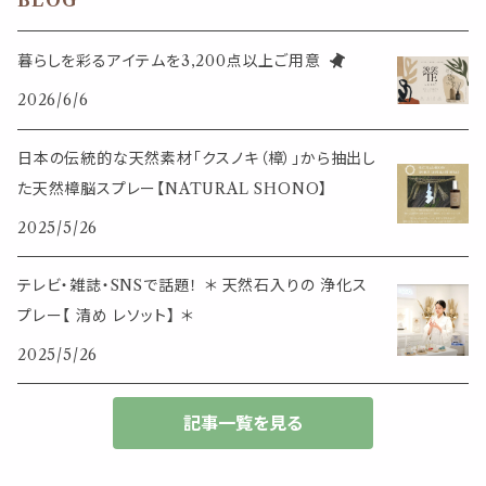
BLOG
香皿・お香立て・ケース
生活・モノ
クリップ式ディフューザー
定規
花瓶
リング
暮らしを彩るアイテムを3,200点以上ご用意
イベント・活動・旅行
その他
2026/6/6
筆記用具
スマホアイテム
ブレスレット
使いやすいベーシック
日本の伝統的な天然素材「クスノキ（樟）」から抽出し
事務用品
レザーアイテム
スマホアイテム
た天然樟脳スプレー【NATURAL SHONO】
ミニサイズ
2025/5/26
生活アイテム
その他
大きめサイズ
テレビ・雑誌・SNSで話題！ ＊ 天然石入りの 浄化ス
プレー【 清め レソット】 ＊
50個以上の大容量
2025/5/26
ダブルクリップ・その他
記事一覧を見る