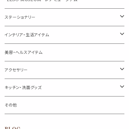
美人さんのハーブティー
美人さんのハーブティー
シングル
プチギフト
精油用ボトル
クラフト器材・道具
ステーショナリー
頑張るあなたのティータイム
勉強やデスクワークを頑張るあなたへ 作業用ハーブティー
ブレンド
キャリアオイル・ワックス
ポンプ式ボトル
お香・サシェ・キャンドル
デザインクリップ
インテリア・生活アイテム
季節のハーブティー
季節のハーブティー
1mLお試し
道具
線香
記号（ハート,星,etc）
リップ容器
ディフューザー
ページオープナー・ワイドクリップ
オブジェ
美容・ヘルスアイテム
箱入りアソート
箱入りアソート
サシェ・香り袋
音楽・楽器
アロマオイルウォーマー
スクリュー容器
ポストカード・メッセージカード
キャンドル・お香
アクセサリー
キャンドル
生き物
アロマストーン
チューブ
フック・マグネット・画鋲
ウォールアイテム
ブローチ・ピンバッチ
キッチン・洗面グッズ
インセンスパウダー
食べ物・飲み物
ウッドディフューザー
フック・マグネット・画鋲
スライドケース
ステッカー・マスキングテープ・付箋
収納・小物トレー
ピアス
カトラリー
その他
天然のお香
自然・植物・天気
吊り下げディフューザー
ウォールステッカー
その他
ブックマーク・しおり
卓上トイ・アイテム
ネックレス