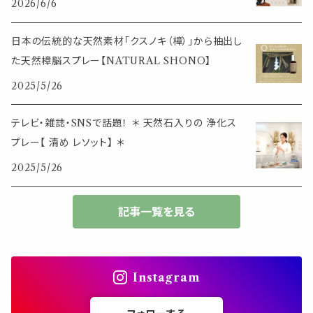
2026/6/6
筆記用具
スマホアイテム
ブレスレット
使いやすいベーシック
日本の伝統的な天然素材「クスノキ（樟）」から抽出し
事務用品
レザーアイテム
スマホアイテム
た天然樟脳スプレー【NATURAL SHONO】
ミニサイズ
2025/5/26
生活アイテム
その他
大きめサイズ
テレビ・雑誌・SNSで話題！ ＊ 天然石入りの 浄化ス
プレー【 清め レソット】 ＊
50個以上の大容量
2025/5/26
ダブルクリップ・その他
記事一覧を見る
Instagram