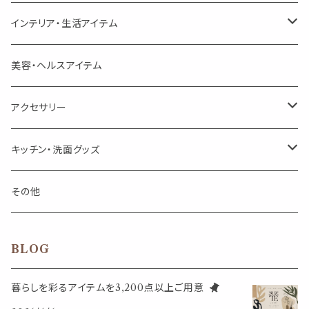
頑張るあなたのティータイム
勉強やデスクワークを頑張るあなたへ 作業用ハーブティー
ブレンド
キャリアオイル・ワックス
ポンプ式ボトル
お香・サシェ・キャンドル
デザインクリップ
インテリア・生活アイテム
季節のハーブティー
季節のハーブティー
1mLお試し
道具
線香
記号（ハート,星,etc）
リップ容器
ディフューザー
ページオープナー・ワイドクリップ
オブジェ
美容・ヘルスアイテム
箱入りアソート
箱入りアソート
サシェ・香り袋
音楽・楽器
アロマオイルウォーマー
スクリュー容器
ポストカード・メッセージカード
キャンドル・お香
アクセサリー
キャンドル
生き物
アロマストーン
チューブ
フック・マグネット・画鋲
ウォールアイテム
ブローチ・ピンバッチ
キッチン・洗面グッズ
インセンスパウダー
食べ物・飲み物
ウッドディフューザー
フック・マグネット・画鋲
スライドケース
ステッカー・マスキングテープ・付箋
収納・小物トレー
ピアス
カトラリー
その他
天然のお香
自然・植物・天気
吊り下げディフューザー
ウォールステッカー
その他
ブックマーク・しおり
卓上トイ・アイテム
ネックレス
BLOG
香皿・お香立て・ケース
生活・モノ
クリップ式ディフューザー
定規
花瓶
リング
暮らしを彩るアイテムを3,200点以上ご用意
イベント・活動・旅行
その他