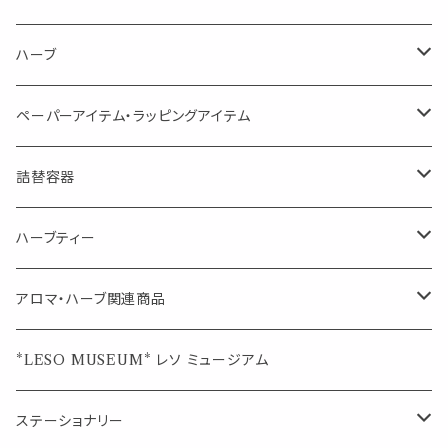
虫対策に（用途：空間やゴミ箱、ファブリックに）
シングル
体感-4℃ !? 薄荷をブレンドしたアロマスプレー
キャリアオイル
エッセンシャルオイル
ハーブ
空間・気の浄化に（用途：気になる空間に、掃除の後に）
ブレンド
AroMachi アロマチ 町の香り
ディフューザー
サシェ・香り袋
ペーパーアイテム・ラッピングアイテム
マスクの時期に
1mlお試し
Mask&Pillow Aroma
ハーブティー
シーリングワックス シール
詰替容器
シングル
キャンディー
ペーパークリップ
ロールオンボトル
ハーブティー
ブレンド
ウェルカムボード・装飾
スプレーボトル
ブレンド
アロマ・ハーブ関連商品
ジュエルオブビューティー
ジュエル オブ ビューティー
席札クリップ
スポイトボトル
シングル
エッセンシャルオイル
*LESO MUSEUM* レソ ミュージアム
美人さんのハーブティー
美人さんのハーブティー
シングル
プチギフト
精油用ボトル
クラフト器材・道具
ステーショナリー