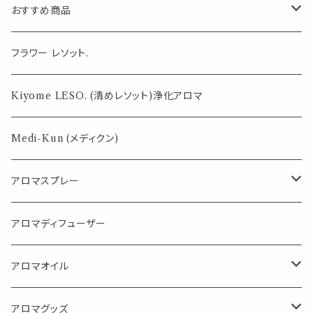
おすすめ商品
気になる虫対策に
フラワー レソット.
薄荷の香りで体感温度-4℃ !? スースーシリーズ
Kiyome LESO. (清めレソット)浄化アロマ
パロサント
Medi-Kun (メディクン)
アロマスプレー
目的で選ぶ
アロマディフューザー
蒸し暑い夏やリフレッシュに
FLOWER LESO. フラワレソット
アロマオイル
消臭に（用途：空間や衣服）
Kiyome LESO. キヨメ レソット
エッセンシャルオイル
アロマグッズ