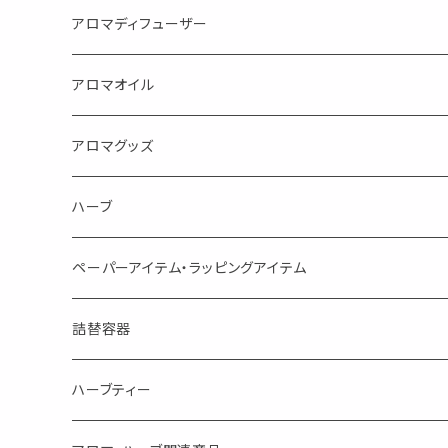
目的で選ぶ
アロマディフューザー
蒸し暑い夏やリフレッシュに
FLOWER LESO. フラワレソット
アロマオイル
消臭に（用途：空間や衣服）
Kiyome LESO. キヨメ レソット
エッセンシャルオイル
アロマグッズ
虫対策に（用途：空間やゴミ箱、ファブリックに）
シングル
体感-4℃ !? 薄荷をブレンドしたアロマスプレー
キャリアオイル
エッセンシャルオイル
ハーブ
空間・気の浄化に（用途：気になる空間に、掃除の後に）
ブレンド
AroMachi アロマチ 町の香り
ディフューザー
サシェ・香り袋
ペーパーアイテム・ラッピングアイテム
マスクの時期に
1mlお試し
Mask&Pillow Aroma
ハーブティー
シーリングワックス シール
詰替容器
シングル
キャンディー
ペーパークリップ
ロールオンボトル
ハーブティー
ブレンド