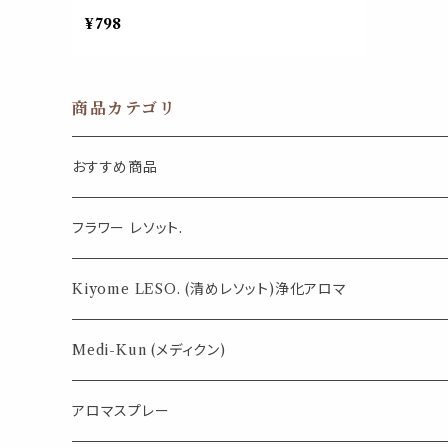
サイズ 写真 ポストカード 画びょう 押しプ
¥798
ッシュ ピン 幸運 インテリア 文房具 おしゃ
れ 壁 オフィス プレゼント ギフト
商品カテゴリ
おすすめ商品
気になる虫対策に
フラワー レソット.
薄荷の香りで体感温度-4℃ !? スースーシリーズ
Kiyome LESO. (清めレソット)浄化アロマ
パロサント
Medi-Kun (メディクン)
アロマスプレー