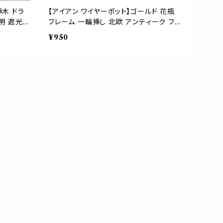
挿木 ドラ
【アイアン ワイヤーポット】ゴールド 花瓶
明 遮光
フレーム 一輪挿し 北欧 アンティーク フラ
ワー ベース ドライフラワー シンプル おし
¥950
ゃれ インテリア