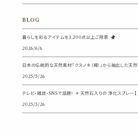
天然のお香
自然・植物・天気
吊り下げディフューザー
ウォールステッカー
その他
ブックマーク・しおり
卓上トイ・アイテム
ネックレス
BLOG
香皿・お香立て・ケース
生活・モノ
クリップ式ディフューザー
定規
花瓶
リング
暮らしを彩るアイテムを3,200点以上ご用意
イベント・活動・旅行
その他
2026/6/6
筆記用具
スマホアイテム
ブレスレット
使いやすいベーシック
日本の伝統的な天然素材「クスノキ（樟）」から抽出した天然樟
事務用品
レザーアイテム
スマホアイテム
2025/5/26
ミニサイズ
生活アイテム
その他
テレビ・雑誌・SNSで話題！ ＊ 天然石入りの 浄化スプレー【 
大きめサイズ
2025/5/26
50個以上の大容量
ダブルクリップ・その他