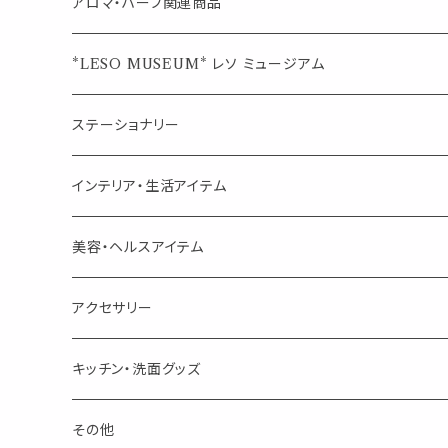
ウェルカムボード・装飾
スプレーボトル
ブレンド
アロマ・ハーブ関連商品
ジュエルオブビューティー
ジュエル オブ ビューティー
席札クリップ
スポイトボトル
シングル
エッセンシャルオイル
*LESO MUSEUM* レソ ミュージアム
美人さんのハーブティー
美人さんのハーブティー
シングル
プチギフト
精油用ボトル
クラフト器材・道具
ステーショナリー
頑張るあなたのティータイム
勉強やデスクワークを頑張るあなたへ 作業用ハーブティー
ブレンド
キャリアオイル・ワックス
ポンプ式ボトル
お香・サシェ・キャンドル
デザインクリップ
インテリア・生活アイテム
季節のハーブティー
季節のハーブティー
1mLお試し
道具
線香
記号（ハート,星,etc）
リップ容器
ディフューザー
ページオープナー・ワイドクリップ
オブジェ
美容・ヘルスアイテム
箱入りアソート
箱入りアソート
サシェ・香り袋
音楽・楽器
アロマオイルウォーマー
スクリュー容器
ポストカード・メッセージカード
キャンドル・お香
アクセサリー
キャンドル
生き物
アロマストーン
チューブ
フック・マグネット・画鋲
ウォールアイテム
ブローチ・ピンバッチ
キッチン・洗面グッズ
インセンスパウダー
食べ物・飲み物
ウッドディフューザー
フック・マグネット・画鋲
スライドケース
ステッカー・マスキングテープ・付箋
収納・小物トレー
ピアス
カトラリー
その他