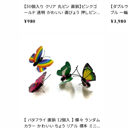
【50個入り クリア 丸ピン 画鋲】ピンクゴ
【ダブルウ
ールド 透明 かわいい 画びょう 押しピン
ブル 一輪
プッシュピン インテリア 文房具 おしゃれ
色 ガラス
¥980
¥3,980
可愛い 壁
【 バタフライ 画鋲 12個入 】 蝶々 ランダム
カラー かわいい ちょう リアル 標本 ミニ