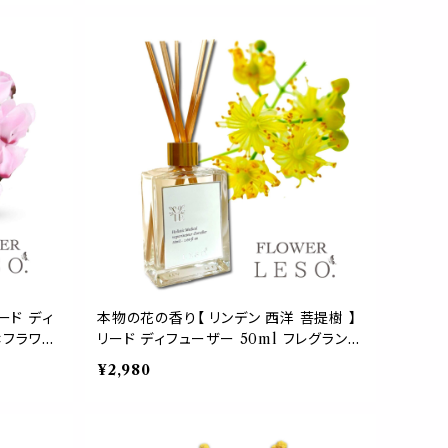
so.
母 父 日 中元 歳暮 プレゼント デー leso.
ード ディ
本物の花の香り【 リンデン 西洋 菩提樹 】
<フラワー
リード ディフューザー 50ml フレグランス
寝具 空間
<フラワー レソット.> 香水 枕 国産 消臭
¥2,980
生 母 父
寝具 空間 ベッド 睡眠 おやすみ ルーム
so.
誕生 母 父 日 中元 歳暮 プレゼント デー
leso.