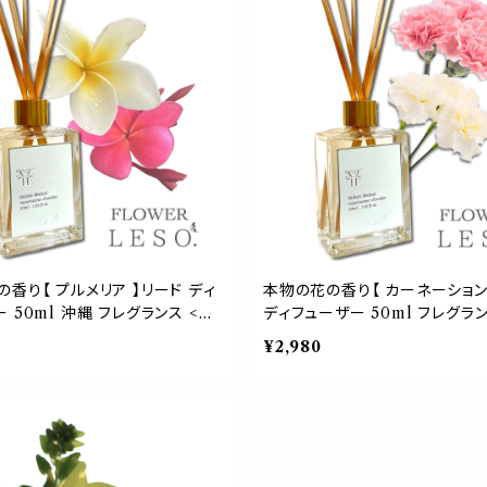
香り【 プルメリア 】リード ディ
本物の花の香り【 カーネーション
 50ml 沖縄 フレグランス <フ
ディフューザー 50ml フレグラン
ソット.> 香水 枕 国産 消臭 寝具
ワー レソット.> 香水 枕 国産 
¥2,980
ド 睡眠 おやすみ ルーム 誕生
空間 ベッド 睡眠 おやすみ ルー
 中元 歳暮 プレゼント デー leso.
母の日 中元 歳暮 プレゼント デー 