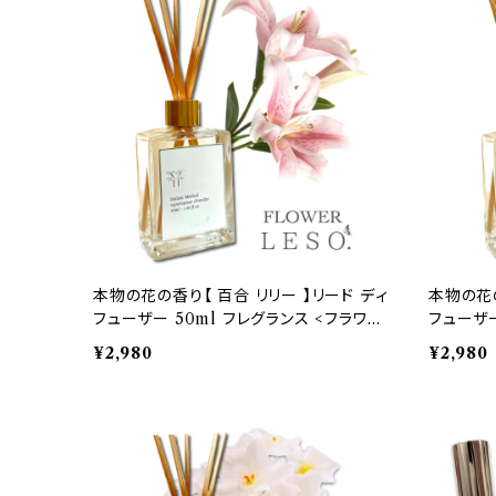
本物の花の香り【 百合 リリー 】リード ディ
本物の花の
フューザー 50ml フレグランス <フラワー
フューザー
レソット.> 香水 枕 国産 消臭 寝具 空間
ラワー レ
¥2,980
¥2,980
ベッド 睡眠 おやすみ ルーム 誕生 母 父
空間 ベッ
日 中元 歳暮 プレゼント デー leso.
母 父 日