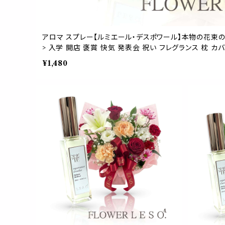
アロマ スプレー【ルミエール・デスポワール】本物の花束の香り
> 入学 開店 褒賞 快気 発表会 祝い フレグランス 枕 カ
睡眠 おやすみ ルーム ガーデン 誕生日 父 母 デー ギフト
¥1,480