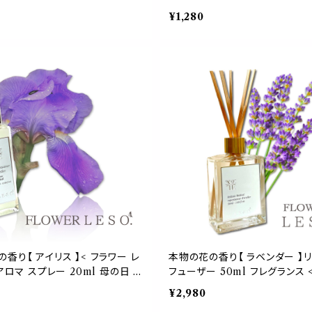
ルモン フローラル フレグランス
誕生 日 フレグランス 香水 枕 
¥1,280
カバー 国産 消臭 除菌 寝具 ベッ
産 消臭 除菌 寝具 空間 ベッド 
おやすみ ルーム leso. ガーデン
すみ ルーム leso. ガーデン 菜
 母 デー ギフト プレゼント
父 デー ギフト プレゼント
香り【 アイリス 】< フラワー レ
本物の花の香り【 ラベンダー 】リ
 アロマ スプレー 20ml 母の日 フ
フューザー 50ml フレグランス 
 香水 枕 カバー 国産 消臭 除
レソット.> 香水 枕 国産 消臭 
¥2,980
空間 ベッド 睡眠 おやすみ ルー
ベッド 睡眠 おやすみ ルーム 誕