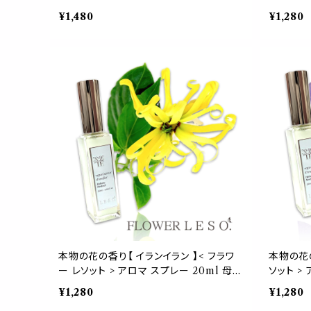
香 PMS 女性ホルモン フローラル フレグ
S 女性ホ
¥1,480
¥1,280
ランス 香水 枕 カバー 国産 消臭 除菌 寝
香水 枕 
具 ベッド 睡眠 おやすみ ルーム leso. ガ
ド 睡眠 
ーデン 誕生日 父 母 デー ギフト プレゼン
誕生日 父
ト
本物の花の香り【 イランイラン 】< フラワ
本物の花の
ー レソット > アロマ スプレー 20ml 母
ソット >
父 誕生 日 フレグランス 香水 枕 カバー
レグランス
¥1,280
¥1,280
国産 消臭 除菌 寝具 空間 ベッド 睡眠 お
菌 寝具 