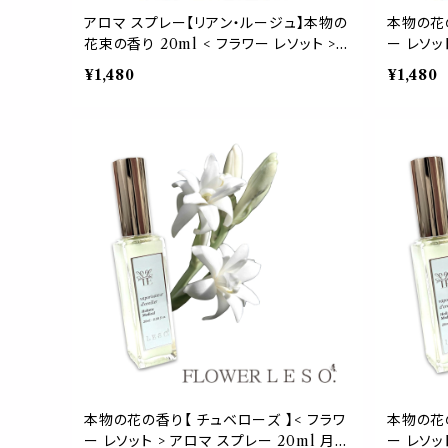
アロマ スプレー【リアン・ルージュ】本物の
本物の花の
花束の香り 20ml < フラワー レソット >
ー レソッ
退職・卒業・引っ越し・就職・成人式 祝い
サンニン 
¥1,480
¥1,480
フレグランス 香水 枕 カバー 国産 消臭
カバー 国
除菌 寝具 ベッド 睡眠 おやすみ ルーム
おやすみ 
ガーデン 誕生日 父 母 デー ギフト プレゼ
父 母 デ
ント
本物の花の香り【 チュベローズ 】< フラワ
本物の花の
ー レソット > アロマ スプレー 20ml 月下
ー レソッ