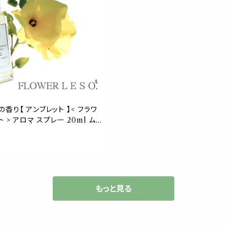
香り【 アンブレット 】< フラワ
ト > アロマ スプレー 20ml ムス
フローラル フレグランス 香水 枕
産 消臭 除菌 寝具 ベッド 睡眠
ルーム leso. ガーデン 誕生日
ー ギフト プレゼント
もっと見る