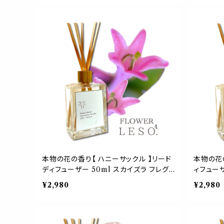
やすみ ルーム leso. ガーデン 菜園 誕生
ム les
日 父 デー ギフト プレゼント
ギフト プ
本物の花の香り【 ハニーサックル 】リード
本物の花の
ディフューザー 50ml スカイズラ フレグラ
ィフューザ
ンス <フラワー レソット.> 香水 枕 国産 消
ランス <
¥2,980
¥2,980
臭 寝具 空間 ベッド 睡眠 おやすみ ルー
消臭 寝具
ム 誕生 母 父 日 中元 歳暮 プレゼント デ
ーム 誕生
ー leso.
デー leso