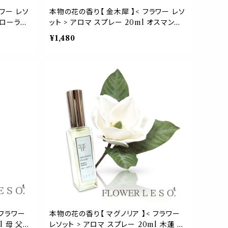
ワー レソ
本物の花の香り【 金木犀 】< フラワー レソ
フローラル
ット > アロマ スプレー 20ml オスマンサ
産 消臭
ス キンモクセイ フローラル フレグランス
¥1,480
ルーム l
香水 枕 カバー 国産 消臭 除菌 寝具 ベッ
ー ギフト
ド 睡眠 おやすみ ルーム leso. ガーデン
誕生日 父 母 デー ギフト プレゼント
 フラワー
本物の花の香り【 マグノリア 】< フラワー
l 母 父
レソット > アロマ スプレー 20ml 木蓮 母