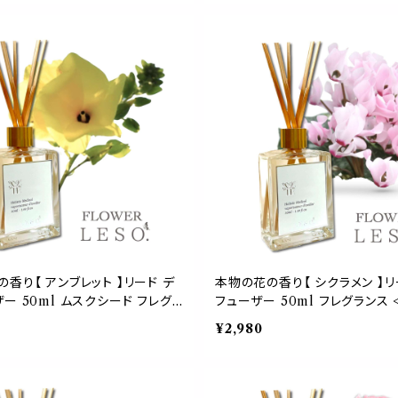
o. ガーデン 菜園 誕生日 父 デー
日 中元 歳暮 プレゼント デー le
レゼント
香り【 アンブレット 】リード デ
本物の花の香り【 シクラメン 】リ
ー 50ml ムスクシード フレグ
フューザー 50ml フレグランス 
フラワー レソット.> 香水 枕 国産
レソット.> 香水 枕 国産 消臭 
¥2,980
 空間 ベッド 睡眠 おやすみ ル
ベッド 睡眠 おやすみ ルーム 誕
 母 父 日 中元 歳暮 プレゼント
日 中元 歳暮 プレゼント デー le
.