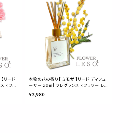
 】リード
本物の花の香り【 ミモザ 】リード ディフュ
ス <フラ
ーザー 50ml フレグランス <フラワー レ
消臭 寝具
ソット.> 香水 枕 国産 消臭 寝具 空間 ベ
¥2,980
ム 誕生
ッド 睡眠 おやすみ ルーム 誕生 母 中元
leso.
歳暮 国際 女性 デー leso.