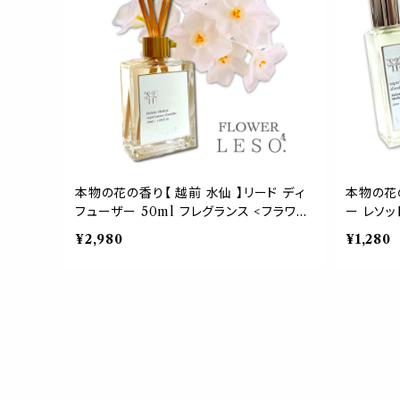
本物の花の香り【 越前 水仙 】リード ディ
本物の花の
フューザー 50ml フレグランス <フラワー
ー レソッ
レソット.> 香水 枕 国産 消臭 寝具 空間
クシード 
¥2,980
¥1,280
ベッド 睡眠 おやすみ ルーム 誕生 中元
カバー 国
歳暮 母 女性 デー leso.
おやすみ 
父 母 デ