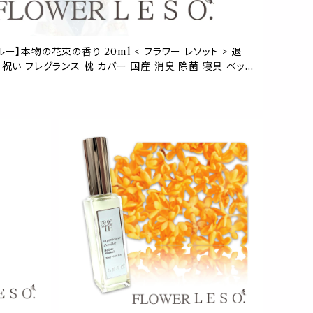
ー】本物の花束の香り 20ml < フラワー レソット > 退
祝い フレグランス 枕 カバー 国産 消臭 除菌 寝具 ベッド
誕生日 父 母 デー ギフト プレゼント