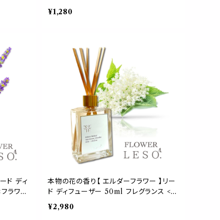
カバー 国
父 誕生 日 フレグランス 香水 枕 カバー
¥1,280
睡眠 おや
国産 消臭 除菌 寝具 空間 ベッド 睡眠 お
園 誕生日
やすみ ルーム leso. ガーデン 菜園 誕生
日 父 デー ギフト プレゼント
ード ディ
本物の花の香り【 エルダーフラワー 】リー
<フラワー
ド ディフューザー 50ml フレグランス <フ
寝具 空間
ラワー レソット.> 香水 枕 国産 消臭 寝具
¥2,980
生 母 父
空間 ベッド 睡眠 おやすみ ルーム 誕生