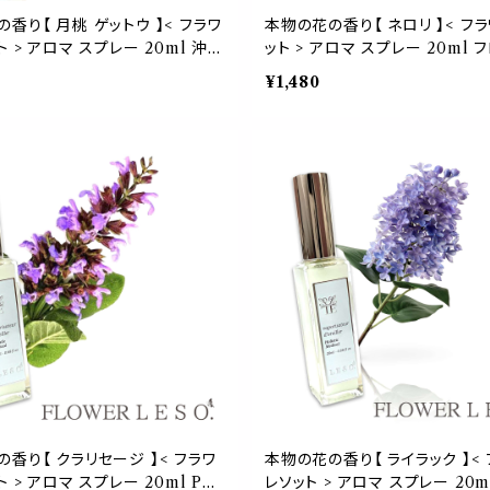
香り【 月桃 ゲットウ 】< フラワ
本物の花の香り【 ネロリ 】< フラ
ト > アロマ スプレー 20ml 沖縄
ット > アロマ スプレー 20ml 
フローラル フレグランス 香水 枕
フレグランス 香水 枕 カバー 国
¥1,480
産 消臭 除菌 寝具 ベッド 睡眠
除菌 寝具 ベッド 睡眠 おやすみ 
ルーム leso. ガーデン 誕生日
eso. ガーデン 誕生日 父 母 デ
ー ギフト プレゼント
プレゼント
香り【 クラリセージ 】< フラワ
本物の花の香り【 ライラック 】<
ト > アロマ スプレー 20ml PM
レソット > アロマ スプレー 20m