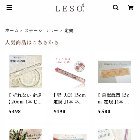
ホーム
ステーショナリー
定規
人気商品はこちらから
【 折れない 定規
【 猫 肉球 15cm
【 鳥獣戯画 15c
】20cm 1本 じょ
定規 】1本 ネコ
m 定規 】1本 両
うぎ 透明 測定
可愛い ペット じ
面デザイン 絵巻
¥498
¥498
¥580
筆箱 収納 ルー
ょうぎ 測定 ルー
物 日本最古 国
ラー コンパクト
ラー アクリル 動
宝 漫画 じょうぎ
受験生 塾 合格
物 cat キティー
測定 ルーラー
学校 文房具 筆
学校 文房具 筆
アクリル カッタ