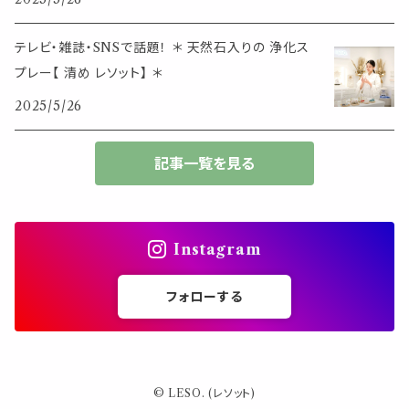
生活アイテム
その他
大きめサイズ
テレビ・雑誌・SNSで話題！ ＊ 天然石入りの 浄化ス
プレー【 清め レソット】 ＊
50個以上の大容量
2025/5/26
ダブルクリップ・その他
記事一覧を見る
Instagram
フォローする
© LESO. (レソット)