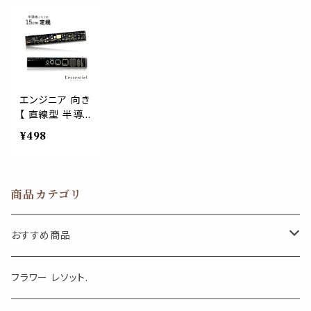
文具 デスク お
中学生 文房具
バー 栞 学校 オ
しゃれ 事務用品
文具 デスク お
フィス 文房具
ステーショナリ
しゃれ ステーシ
文具 デスク 銀
ー
ョナリー かわい
座 青山 事務用
い
品 インテリア 春
サクラ
エンジニア 向き
【 直線型 半導体
モチーフ 定規 】
¥498
15cm １本 電子
基盤 回路 理系
じょうぎ 回路 シ
ステム 開発 大
商品カテゴリ
学 工学 学校 オ
フィス 文具 デス
ク 事務 多機能
おすすめ商品
インテリア
気になる虫対策に
フラワー レソット.