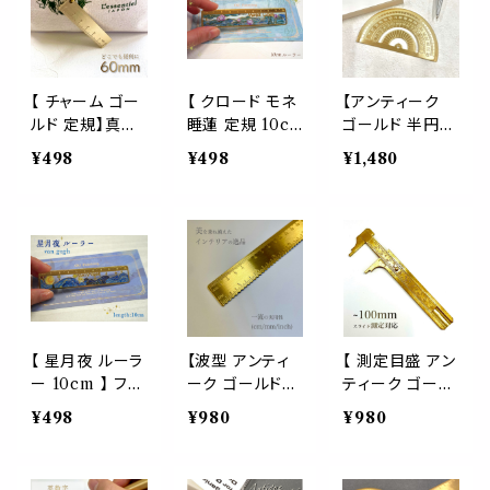
記用具 勉強 収
記用具 勉強 古
ー 艶 和風 学校
納 文系 理系 オ
典 文系 オフィス
文房具 筆記用
フィス 学生 デス
ピンク 学生 デ
具 勉強 古典 文
ク
スク
系 オフィス イン
テリア ステーシ
【 チャーム ゴー
【 クロード モネ
【アンティーク
ョナリー デスク
ルド 定規】真鍮
睡蓮 定規 10c
ゴールド 半円
うさぎ カエル 猿
6cm じょうぎ 測
m 】1本 ルーラ
分度器】真鍮 測
¥498
¥498
¥1,480
兎 蛙 オリジナ
定 学校 青山 表
ー ブックマーク
定 学校 オフィス
ル ユーモア
参道 港区 オフ
栞 アンティーク
文房具 文具 デ
ィス 文房具 文
金属プレート ゴ
スク おしゃれ 事
具 デスク おしゃ
ールド 重厚感
務用品 インテリ
れ 事務 用品 イ
油絵 印象派 オ
ア ステーショナ
ンテリア ステー
イルペイント 絵
リー
ショナリー ポー
画 芸術 読書 本
チ バッグ
学校 美術 ステ
ーショナリー ア
【 星月夜 ルーラ
【波型 アンティ
【 測定目盛 アン
ート フランス パ
ー 10cm 】 ファ
ーク ゴールド
ティーク ゴール
リ ジヴェルニー
ン ゴッホ 定規
定規】真鍮 15c
ド 定規 】10cm
¥498
¥980
¥980
庭 花 池
アンティーク ゴ
m じょうぎ 測定
真鍮 じょうぎ 学
ールド 金属プレ
学校 オフィス 文
校 オフィス 文房
ート 重厚感 栞
房具 文具 デス
具 デスク コンパ