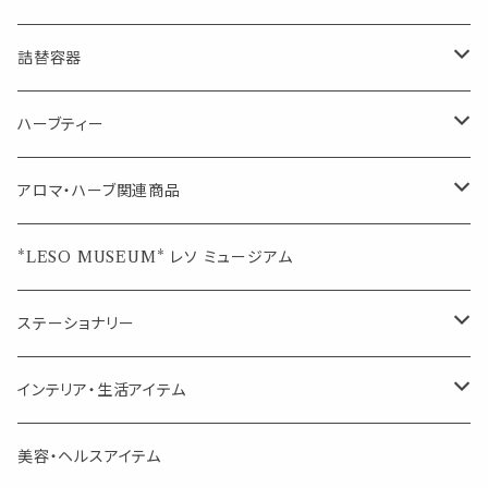
マスクの時期に
1mlお試し
Mask&Pillow Aroma
ハーブティー
シーリングワックス シール
詰替容器
シングル
キャンディー
ペーパークリップ
ロールオンボトル
ハーブティー
ブレンド
ウェルカムボード・装飾
スプレーボトル
ブレンド
アロマ・ハーブ関連商品
ジュエルオブビューティー
ジュエル オブ ビューティー
席札クリップ
スポイトボトル
シングル
エッセンシャルオイル
*LESO MUSEUM* レソ ミュージアム
美人さんのハーブティー
美人さんのハーブティー
シングル
プチギフト
精油用ボトル
クラフト器材・道具
ステーショナリー
頑張るあなたのティータイム
勉強やデスクワークを頑張るあなたへ 作業用ハーブティー
ブレンド
キャリアオイル・ワックス
ポンプ式ボトル
お香・サシェ・キャンドル
デザインクリップ
インテリア・生活アイテム
季節のハーブティー
季節のハーブティー
1mLお試し
道具
線香
記号（ハート,星,etc）
リップ容器
ディフューザー
ページオープナー・ワイドクリップ
オブジェ
美容・ヘルスアイテム