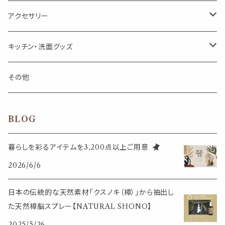
箱入りアソート
箱入りアソート
サシェ・香り袋
音楽・楽器
アロマオイルウォーマー
スクリュー容器
ポストカード・メッセージカード
キャンドル・お香
アクセサリー
キャンドル
生き物
アロマストーン
チューブ
フック・マグネット・画鋲
ウォールアイテム
ブローチ・ピンバッチ
キッチン・洗面グッズ
インセンスパウダー
食べ物・飲み物
ウッドディフューザー
フック・マグネット・画鋲
スライドケース
ステッカー・マスキングテープ・付箋
収納・小物トレー
ピアス
カトラリー
その他
天然のお香
自然・植物・天気
吊り下げディフューザー
ウォールステッカー
その他
ブックマーク・しおり
卓上トイ・アイテム
ネックレス
BLOG
香皿・お香立て・ケース
生活・モノ
クリップ式ディフューザー
定規
花瓶
リング
暮らしを彩るアイテムを3,200点以上ご用意
イベント・活動・旅行
その他
2026/6/6
筆記用具
スマホアイテム
ブレスレット
使いやすいベーシック
日本の伝統的な天然素材「クスノキ（樟）」から抽出し
事務用品
レザーアイテム
スマホアイテム
た天然樟脳スプレー【NATURAL SHONO】
ミニサイズ
2025/5/26