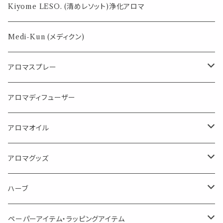
薄荷の香りで体感温度-4℃ !? スースーシリーズ
Kiyome LESO. (清めレソット)浄化アロマ
パロサント
Medi-Kun (メディクン)
アロマスプレー
目的で選ぶ
アロマディフューザー
蒸し暑い夏やリフレッシュに
FLOWER LESO. フラワレソット
アロマオイル
消臭に（用途：空間や衣服）
Kiyome LESO. キヨメ レソット
エッセンシャルオイル
アロマグッズ
虫対策に（用途：空間やゴミ箱、ファブリックに）
シングル
体感-4℃ !? 薄荷をブレンドしたアロマスプレー
キャリアオイル
エッセンシャルオイル
ハーブ
空間・気の浄化に（用途：気になる空間に、掃除の後に）
ブレンド
AroMachi アロマチ 町の香り
ディフューザー
サシェ・香り袋
ペーパーアイテム・ラッピングアイテム