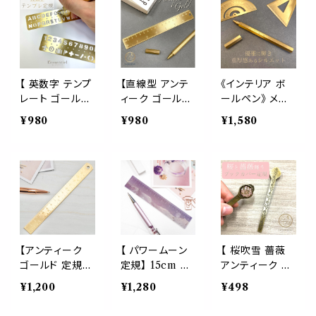
しおり ブックマ
ク おしゃれ 事務
クト ノギス 事務
ーク 油絵 オイ
用品 インテリア
直径 インテリア
ルペイント 印象
ステーショナリ
派 絵画 芸術作
ー ビジネス お
品 オランダ 読
守り 営業
書 じょうぎ 学校
【 英数字 テンプ
【直線型 アンテ
《インテリア ボ
オフィス アート
レート ゴールド
ィーク ゴールド
ールペン》 メゾ
ステーショナリ
定規】2枚セット
定規】18cm 真
ン ゴールド 目盛
¥980
¥980
¥1,580
ー 測定 美術館
ブックカバー ゴ
鍮 じょうぎ 測定
付き 青山 銀座
ひまわり
ールド 学校 オフ
学校 オフィス 文
ブティック お洒
ィス 文房具 文
房具 文具 デス
落 服屋 雑貨 カ
具 デスク おしゃ
ク おしゃれ 事務
フェ ショップ家
れ 事務用品 イ
用品 インテリア
具 文房具 会計
ンテリア 本 雑誌
ステーショナリ
計算 定規 ビジ
ー
ネス 文鎮 プラ
チナ
【アンティーク
【 パワームーン
【 桜吹雪 薔薇
ゴールド 定規】
定規】 15cm 月
アンティーク ゴ
真鍮 15cm じょ
じょうぎ ものさ
ールド 定規】真
¥1,200
¥1,280
¥498
うぎ 測定 学校
し 測定 学校 女
鍮 10cm じょう
オフィス 文房具
の子 女子高生
ぎ 測定 ブックカ