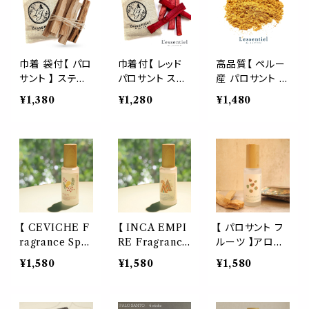
玄関 寝室 リビ
布 銀座 浄化 ヨ
香 メゾン インテ
ング ギフト LES
ガ 瞑想 幸運 サ
リア 麻布 銀座
O. レソット
シェ ブティック
浄化 ヨガ 瞑想
ショップ レソポ
サシェ ブティッ
ン
ク ショップ
巾着 袋付【 パロ
巾着付【 レッド
高品質【 ペルー
サント 】 スティ
パロサント ステ
産 パロサント パ
ック 6本 palos
ィック 5本 】ドラ
ウダー 】PALO
¥1,380
¥1,280
¥1,480
anto お香 希少
ゴンズブラッド p
SANTO 粉末 2
サスティナブル
alo santo 聖な
0g 代官山 表参
浄化 お清め ヨ
る木 ペルー産
道 NY ブティッ
ガ 瞑想 リラック
香木 お香 メゾ
ク 美容室 聖木
ス 集中 マインド
ン インテリア 麻
天然 抹香 浄化
フルネス 癒し
布台 ヒルズ 銀
睡眠 瞑想 お香
座 浄化 ヨガ 瞑
癒し ハーブ ア
想 サシェ ブティ
ロマ 瞑想 占星
ック ショップ
ヨガ ピラティス
【 CEVICHE F
【 INCA EMPI
【 パロサント フ
生活 集中 コー
ragrance Spra
RE Fragrance
ルーツ 】アロマ
ン 線香 香水 手
y】アロマスプレ
Spray】アロマ
スプレー 50ml
¥1,580
¥1,580
¥1,580
作り プレゼント
ー 50ml セビー
スプレー 50ml
palo santo 果
JAMHA AEAJ
チェ パロサント
インカ帝国 パロ
実 聖なる木 お
果実 palo sant
サント palo san
香 スパイシー