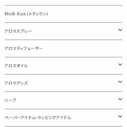
パロサント
Medi-Kun (メディクン)
アロマスプレー
目的で選ぶ
アロマディフューザー
蒸し暑い夏やリフレッシュに
FLOWER LESO. フラワレソット
アロマオイル
消臭に（用途：空間や衣服）
Kiyome LESO. キヨメ レソット
エッセンシャルオイル
アロマグッズ
虫対策に（用途：空間やゴミ箱、ファブリックに）
シングル
体感-4℃ !? 薄荷をブレンドしたアロマスプレー
キャリアオイル
エッセンシャルオイル
ハーブ
空間・気の浄化に（用途：気になる空間に、掃除の後に）
ブレンド
AroMachi アロマチ 町の香り
ディフューザー
サシェ・香り袋
ペーパーアイテム・ラッピングアイテム