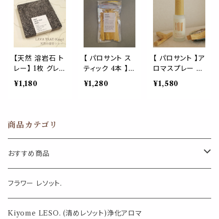
o fruits レモン
to ユーカリ ジ
ペッパー ウッデ
ローズマリー コ
ュニパーベリー
ィ フレグランス
リアンダー 聖な
パルマローザ ベ
ルームスプレー
る木 香木 お香
チバー 聖なる木
浄化 瞑想 ヨガ
スパイシー ハー
香木 お香 スパ
空間 リフレッシ
バル 種子 シー
イシー オリエン
ュ リラックス
【天然 溶岩石 ト
【 パロサント ス
【 パロサント 】ア
ド フレグランス
タル ハーバル フ
レー】 1枚 グレ
ティック 4本 】
ロマスプレー 5
ルームスプレー
ローラル ウッデ
ー 香皿 ラバスト
palo santo 香
0ml palo sant
¥1,180
¥1,280
¥1,580
浄化 瞑想 ヨガ
ィ フレグランス
ーン パワースト
木 お香 パウチ
o聖なる木 香木
空間 リフレッシ
ルームスプレー
ーン マグマ 自
聖なる木 インテ
お香 ウッディ フ
ュ リラックス
浄化 瞑想 ヨガ
然 パロサント ホ
リア 自然 マイン
レグランス ルー
空間 リフレッシ
ワイトセージ お
ドフルネス 癒し
ムスプレー 浄化
商品カテゴリ
ュ リラックス
香 香木 インセン
ウッディ 浄化 ヨ
瞑想 ヨガ 空間
ス 浄化 ヨガ 瞑
ガ 瞑想 空間 サ
リフレッシュ リラ
想 インテリア
シェ リラックス
ックス マスク
おすすめ商品
気になる虫対策に
フラワー レソット.
薄荷の香りで体感温度-4℃ !? スースーシリーズ
Kiyome LESO. (清めレソット)浄化アロマ