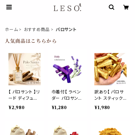
ホーム
おすすめ商品
パロサント
人気商品はこちらから
【 パロサント 】リ
巾着付【 ラベン
訳あり【 パロサ
ード ディフュー
ダー パロサント
ント スティック
ザー 50ml｜Pa
スティック 5本 】
】大容量 70g ペ
¥2,980
¥1,280
¥1,980
lo Santo 日本
palo santo 聖
ルー 産 調香師
製 ルーム フレグ
なる木 ペルー産
厳選 形 不揃い
ランス アロマ ウ
香木 お香 メゾ
ショート palo s
ッディ 甘い香り
ン インテリア 麻
anto 聖 香木 お