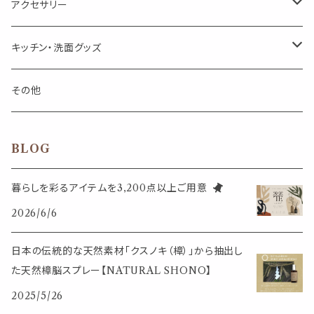
アロマオイルウォーマー
スクリュー容器
ポストカード・メッセージカード
キャンドル・お香
アクセサリー
キャンドル
生き物
アロマストーン
チューブ
フック・マグネット・画鋲
ウォールアイテム
ブローチ・ピンバッチ
キッチン・洗面グッズ
インセンスパウダー
食べ物・飲み物
ウッドディフューザー
フック・マグネット・画鋲
スライドケース
ステッカー・マスキングテープ・付箋
収納・小物トレー
ピアス
カトラリー
その他
天然のお香
自然・植物・天気
吊り下げディフューザー
ウォールステッカー
その他
ブックマーク・しおり
卓上トイ・アイテム
ネックレス
BLOG
香皿・お香立て・ケース
生活・モノ
クリップ式ディフューザー
定規
花瓶
リング
暮らしを彩るアイテムを3,200点以上ご用意
イベント・活動・旅行
その他
2026/6/6
筆記用具
スマホアイテム
ブレスレット
使いやすいベーシック
日本の伝統的な天然素材「クスノキ（樟）」から抽出し
事務用品
レザーアイテム
スマホアイテム
た天然樟脳スプレー【NATURAL SHONO】
ミニサイズ
2025/5/26
生活アイテム
その他