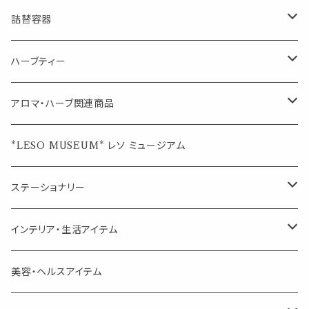
マスクの時期に
1mlお試し
Mask&Pillow Aroma
ハーブティー
シーリングワックス シール
詰替容器
シングル
キャンディー
ペーパークリップ
ロールオンボトル
ハーブティー
ブレンド
ウェルカムボード・装飾
スプレーボトル
ブレンド
アロマ・ハーブ関連商品
ジュエルオブビューティー
ジュエル オブ ビューティー
席札クリップ
スポイトボトル
シングル
エッセンシャルオイル
*LESO MUSEUM* レソ ミュージアム
美人さんのハーブティー
美人さんのハーブティー
シングル
プチギフト
精油用ボトル
クラフト器材・道具
ステーショナリー
頑張るあなたのティータイム
勉強やデスクワークを頑張るあなたへ 作業用ハーブティー
ブレンド
キャリアオイル・ワックス
ポンプ式ボトル
お香・サシェ・キャンドル
デザインクリップ
インテリア・生活アイテム
季節のハーブティー
季節のハーブティー
1mLお試し
道具
線香
記号（ハート,星,etc）
リップ容器
ディフューザー
ページオープナー・ワイドクリップ
オブジェ
美容・ヘルスアイテム
箱入りアソート
箱入りアソート
サシェ・香り袋
音楽・楽器