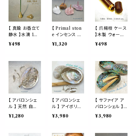
インテリア 浄化
ンテリア 浄化 ヨ
ンセンス トレイ
ヨガ 瞑想 インテ
ガ 瞑想 インテリ
インテリア 雑貨
リア 小物 エネル
ア 小物 エネル
アクセサリー コ
ギー
ギー
ースター オフィ
ス ヨガ 浄化 神
【 真鍮 お香立て
【 Primal ston
【 爪楊枝 ケース
秘 太古 石
静水 】水滴 1個
e インセンス ホ
】木製 ウォール
型 穴 小型 重厚
ルダー 】１点 お
ナッツ 針 ニード
¥498
¥1,320
¥498
香差し 合金 ゴ
香 立て ピュア
ル 通し 調味料
ールド ホルダー
天然石 クリスタ
お香 パウダー
銀座 青山 イン
ル ローズ クォ
ようじ 容器 収
センス スティッ
ーツ タイガーア
納 裁縫 くるみ
ク 受け皿 線香
イ アメジスト 一
ナチュラル 外出
ウォーター 自然
点物 浄化 神秘
インテリア バッ
寺 インテリア 浄
的 インテリア 雑
グ ポーチ 外出
化 ヨガ 瞑想 イ
貨 小物 可愛い
旅行 プレゼント
ンテリア 小物入
ナチュラル スト
天然
【 アバロンシェ
【 アバロンシェ
【 サファイア ア
れ エネルギー
ーン プレゼント
ル 】 天然 自然
ル 】 アイボリー
バロンシェル 】
ギフト 母の日 リ
貝殻 皿 スマッ
プレート ミラー
両面ポリッシュ
¥1,280
¥3,980
¥3,980
ラックス 一輪挿
ジング 浄化 お
天然 自然 貝殻
エメラルド グリ
し スティック 個
清め 瞑想 空間
あわび 皿 スマ
ーン ブルー 天
性 原石 輝き 鉱
ホワイト セージ
ッジング 浄化 お
然 自然 貝殻 皿