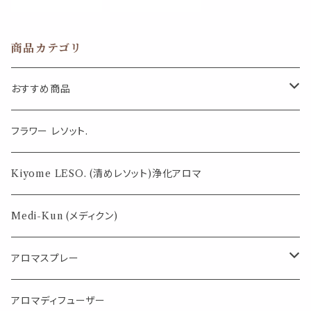
ー お香 焚く 瞑
ド スティック 線
想 リラックス 香
香 精油 フレグラ
炉 セラピー エッ
ンス リラックス
商品カテゴリ
センシャルオイル
アロマ 癒し 安
高級 おしゃれ
らぎ ヨガ 瞑想
可愛い
占星 風水 勉強
おすすめ商品
インテリア INC
ENCE CONE
気になる虫対策に
フラワー レソット.
薄荷の香りで体感温度-4℃ !? スースーシリーズ
Kiyome LESO. (清めレソット)浄化アロマ
パロサント
Medi-Kun (メディクン)
アロマスプレー
目的で選ぶ
アロマディフューザー