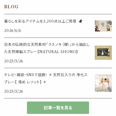
その他
ブックマーク・しおり
卓上トイ・アイテム
ネックレス
BLOG
香皿・お香立て・ケース
生活・モノ
クリップ式ディフューザー
定規
花瓶
リング
暮らしを彩るアイテムを3,200点以上ご用意
イベント・活動・旅行
その他
2026/6/6
筆記用具
スマホアイテム
ブレスレット
使いやすいベーシック
日本の伝統的な天然素材「クスノキ（樟）」から抽出し
事務用品
レザーアイテム
スマホアイテム
た天然樟脳スプレー【NATURAL SHONO】
ミニサイズ
2025/5/26
生活アイテム
その他
大きめサイズ
テレビ・雑誌・SNSで話題！ ＊ 天然石入りの 浄化ス
プレー【 清め レソット】 ＊
50個以上の大容量
2025/5/26
ダブルクリップ・その他
記事一覧を見る