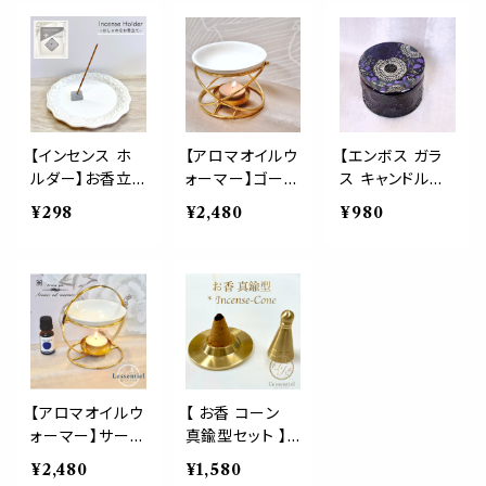
然 パロサント ホ
ック 受け皿 線
貝殻 トレイ アク
ワイトセージ お
香立て 葉 葉っ
セサリー置き オ
香 香木 インセン
ぱ 葉脈 モチー
ブジェ 皿 スマッ
ス 浄化 ヨガ 瞑
フ インテリア 浄
ジング 浄化 お
想 インテリア
化
清め 瞑想 ホワ
イトセージ パロ
サント パワース
【インセンス ホ
【アロマオイルウ
【エンボス ガラ
トーン インテリ
ルダー】お香立
ォーマー】ゴール
ス キャンドル瓶】
ア おしゃれ 香皿
て 線香 線香立
ド ポット ディフ
パープル 紫 クリ
¥298
¥2,480
¥980
灰皿
て お香 日本製
ューザー お香
ア 瓶 小物入れ
スタンド フレグ
焚く 瞑想 リラッ
収納 ケース 雑
ランス リラック
クス 香炉 セラ
貨 インテリア お
ス アロマ 癒し
ピー エッセンシ
しゃれ 可愛い
安らぎ 石膏 シ
ャルオイル 高級
ンプル おしゃれ
おしゃれ 可愛い
【アロマオイルウ
【 お香 コーン
ォーマー】サーク
真鍮型セット 】
ル ゴールド ポッ
パウダー そのま
¥2,480
¥1,580
ト ディフューザ
ま タイプ スタン