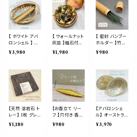
石
パロサント ミル
清め 瞑想 空間
スマッジング 浄
ラ フランキンセ
ホワイト セージ
化 お清め 瞑想
ンス パワースト
パロサント ミル
空間 ホワイト セ
ーン インテリア
ラ フランキンセ
ージ パロサント
おしゃれ 香皿
ンス パワースト
ミルラ フランキ
灰皿
ーン インテリア
ンセンス パワー
【 ホワイト アバ
【 ウォールナット
【 密封 バンブー
装飾 イベント 香
ストーン インテ
ロンシェル 】 両
灰皿 】磁石付き
ホルダー 】竹製
皿 灰皿
リア おしゃれ 香
面磨き オースト
合金 ゴールド
容器 お香 線香
¥3,980
¥1,980
¥980
皿 灰皿
ラリア産 天然
お香 お茶 ポプリ
お茶 ハーブ ティ
高級 自然 貝殻
ホルダー インセ
ー 自然 天然 エ
浄化 皿 スマッ
ンス スティック
コ 癒し 安らぎ
ジング お清め
受け皿 線香立
ヨガ 瞑想 占星
瞑想 空間 ホワ
て 葉 葉っぱ 木
風水 インテリア
イト セージ パロ
タバコ 浄化 ヨ
サント ミルラ フ
ガ 瞑想 インテリ
ランキンセンス
ア 小物 エネル
パワーストーン
ギー
【天然 溶岩石 ト
【お香立て リー
【アバロンシェ
インテリア おし
レー】 1枚 グレ
フ 】穴付き 香差
ル】 オーストラリ
ゃれ 香皿 灰皿
ー 香皿 ラバスト
し 合金 ゴールド
ア産 アイボリー
¥1,180
¥980
¥3,970
ーン パワースト
お香ホルダー イ
ホワイト 1個 ｜
ーン マグマ 自
ンセンス スティ
天然 海 アワビ