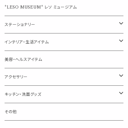
ジュエルオブビューティー
ジュエル オブ ビューティー
席札クリップ
スポイトボトル
シングル
エッセンシャルオイル
*LESO MUSEUM* レソ ミュージアム
美人さんのハーブティー
美人さんのハーブティー
シングル
プチギフト
精油用ボトル
クラフト器材・道具
ステーショナリー
頑張るあなたのティータイム
勉強やデスクワークを頑張るあなたへ 作業用ハーブティー
ブレンド
キャリアオイル・ワックス
ポンプ式ボトル
お香・サシェ・キャンドル
デザインクリップ
インテリア・生活アイテム
季節のハーブティー
季節のハーブティー
1mLお試し
道具
線香
記号（ハート,星,etc）
リップ容器
ディフューザー
ページオープナー・ワイドクリップ
オブジェ
美容・ヘルスアイテム
箱入りアソート
箱入りアソート
サシェ・香り袋
音楽・楽器
アロマオイルウォーマー
スクリュー容器
ポストカード・メッセージカード
キャンドル・お香
アクセサリー
キャンドル
生き物
アロマストーン
チューブ
フック・マグネット・画鋲
ウォールアイテム
ブローチ・ピンバッチ
キッチン・洗面グッズ
インセンスパウダー
食べ物・飲み物
ウッドディフューザー
フック・マグネット・画鋲
スライドケース
ステッカー・マスキングテープ・付箋
収納・小物トレー
ピアス
カトラリー
その他
天然のお香
自然・植物・天気
吊り下げディフューザー
ウォールステッカー