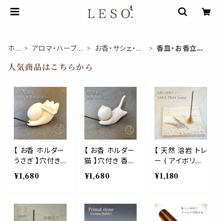
ホ
アロマ・ハーブ関
お香・サシェ・キ
香皿・お香立て・
ーム
連商品
ャンドル
ケース
人気商品はこちらから
【 お香 ホルダー
【 お香 ホルダー
【 天然 溶岩 トレ
うさぎ 】穴付き
猫 】穴付き 香差
ー ( アイボリー
香差し 兎 セラミ
し ネコ セラミッ
)】 1枚 ラバ スト
¥1,680
¥1,680
¥1,180
ック 線香 立て
ク 線香 立て イ
ーン パワー 象
インセンス ステ
ンセンス スティ
牙 乳白色 生成
ィック ラビット
ック キャット モ
マグマ 自然 香
モチーフ ペット
チーフ ペット イ
皿 パロサント イ