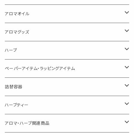
蒸し暑い夏やリフレッシュに
FLOWER LESO. フラワレソット
アロマオイル
消臭に（用途：空間や衣服）
Kiyome LESO. キヨメ レソット
エッセンシャルオイル
アロマグッズ
虫対策に（用途：空間やゴミ箱、ファブリックに）
シングル
体感-4℃ !? 薄荷をブレンドしたアロマスプレー
キャリアオイル
エッセンシャルオイル
ハーブ
空間・気の浄化に（用途：気になる空間に、掃除の後に）
ブレンド
AroMachi アロマチ 町の香り
ディフューザー
サシェ・香り袋
ペーパーアイテム・ラッピングアイテム
マスクの時期に
1mlお試し
Mask&Pillow Aroma
ハーブティー
シーリングワックス シール
詰替容器
シングル
キャンディー
ペーパークリップ
ロールオンボトル
ハーブティー
ブレンド
ウェルカムボード・装飾
スプレーボトル
ブレンド
アロマ・ハーブ関連商品