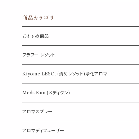
化粧 クラ
ト ケア 
商品カテゴリ
おすすめ商品
気になる虫対策に
フラワー レソット.
薄荷の香りで体感温度-4℃ !? スースーシリーズ
Kiyome LESO. (清めレソット)浄化アロマ
パロサント
Medi-Kun (メディクン)
アロマスプレー
目的で選ぶ
アロマディフューザー