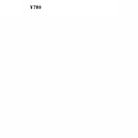
ィック コ
容器 器材 化粧 クラフトおしゃれ 可愛い
¥780
フト おし