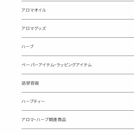
蒸し暑い夏やリフレッシュに
FLOWER LESO. フラワレソット
アロマオイル
消臭に（用途：空間や衣服）
Kiyome LESO. キヨメ レソット
エッセンシャルオイル
アロマグッズ
虫対策に（用途：空間やゴミ箱、ファブリックに）
シングル
体感-4℃ !? 薄荷をブレンドしたアロマスプレー
キャリアオイル
エッセンシャルオイル
ハーブ
空間・気の浄化に（用途：気になる空間に、掃除の後に）
ブレンド
AroMachi アロマチ 町の香り
ディフューザー
サシェ・香り袋
ペーパーアイテム・ラッピングアイテム
マスクの時期に
1mlお試し
Mask&Pillow Aroma
ハーブティー
シーリングワックス シール
詰替容器
シングル
キャンディー
ペーパークリップ
ロールオンボトル
ハーブティー
ブレンド
ウェルカムボード・装飾
スプレーボトル
ブレンド
アロマ・ハーブ関連商品