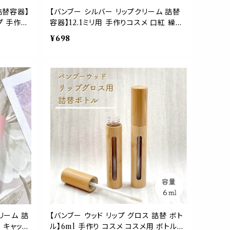
詰替容器】
【バンブー シルバー リップクリーム 詰替
プ 手作り
容器】12.1ミリ用 手作りコスメ 口紅 繰り
ト 女子 お
出し 空 竹 器材 化粧 クラフト ナチュラル
¥698
おしゃれ 可愛い
リーム 詰
【バンブー ウッド リップ グロス 詰替 ボト
式 キャップ
ル】6ml 手作り コスメ コスメ用 ボトル