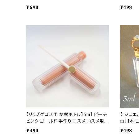
し 空 竹 器材 化粧 クラフト ナチュラル
メ 口紅 
¥698
¥498
おしゃれ 可愛い
材 化粧 
【リップグロス用 詰替ボトル】6ml ピーチ
【 ジュエ
ピンク ゴールド 手作り コスメ コスメ用
ml 1本
ボトル 容器 グロス リップ 材料 クラフト
リア 詰替
¥390
¥498
容器 おしゃれ 可愛い
ンドメイド