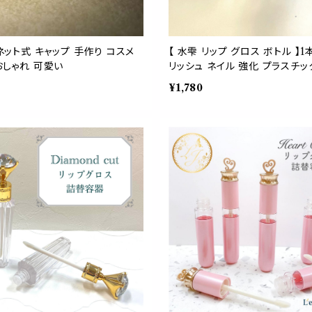
ネット式 キャップ 手作り コスメ
【 水雫 リップ グロス ボトル 】1本 5ml クリスタル カット リキッド チップ
おしゃれ 可愛い
リッシュ ネイル 強化 プラスチック クリア ガラス キューブ 詰替容器 サスティナブル ネイ
ルオイル アロマ 美容液 キュー
¥1,780
メ 保湿 乾燥