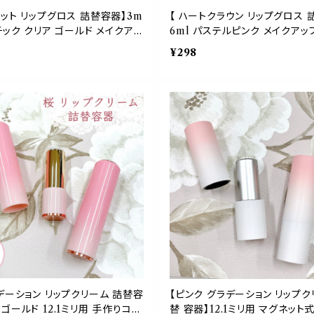
ット リップグロス 詰替容器】3m
【 ハートクラウン リップグロス 
チック クリア ゴールド メイクアッ
6ml パステルピンク メイクアッ
 ハンドメイド オリジナル コスメ
コスメ ボトル 器材 化粧 クラフ
¥298
材 化粧 クラフト 女子 おしゃれ
しゃれ 可愛い
デーション リップクリーム 詰替容
【ピンク グラデーション リップク
ゴールド 12.1ミリ用 手作りコス
替 容器】12.1ミリ用 マグネット