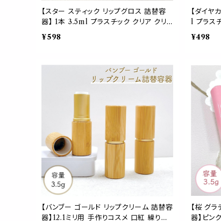
【スター スティック リップグロス 詰替容
【ダイヤカ
器】 1本 3.5ml プラスチック クリア クリ
l プラス
スタルカット ダイヤカット ピンク ゴールド
プ 手作り
¥598
¥498
ファンタジー スウィート キュート ゆめか
ボトル 器
わいい メイクアップ 化粧直し 手作り ハン
可愛い
ドメイド オリジナル コスメ ボトル 器材 化
粧 クラフト 女子 おしゃれ 可愛い
【バンブー ゴールド リップクリーム 詰替容
【桜 グラ
器】12.1ミリ用 手作りコスメ 口紅 繰り出
器】ピンク