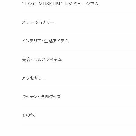
ジュエルオブビューティー
ジュエル オブ ビューティー
席札クリップ
スポイトボトル
シングル
エッセンシャルオイル
*LESO MUSEUM* レソ ミュージアム
美人さんのハーブティー
美人さんのハーブティー
シングル
プチギフト
精油用ボトル
クラフト器材・道具
ステーショナリー
頑張るあなたのティータイム
勉強やデスクワークを頑張るあなたへ 作業用ハーブティー
ブレンド
キャリアオイル・ワックス
ポンプ式ボトル
お香・サシェ・キャンドル
デザインクリップ
インテリア・生活アイテム
季節のハーブティー
季節のハーブティー
1mLお試し
道具
線香
記号（ハート,星,etc）
リップ容器
ディフューザー
ページオープナー・ワイドクリップ
オブジェ
美容・ヘルスアイテム
箱入りアソート
箱入りアソート
サシェ・香り袋
音楽・楽器
アロマオイルウォーマー
スクリュー容器
ポストカード・メッセージカード
キャンドル・お香
アクセサリー
キャンドル
生き物
アロマストーン
チューブ
フック・マグネット・画鋲
ウォールアイテム
ブローチ・ピンバッチ
キッチン・洗面グッズ
インセンスパウダー
食べ物・飲み物
ウッドディフューザー
フック・マグネット・画鋲
スライドケース
ステッカー・マスキングテープ・付箋
収納・小物トレー
ピアス
カトラリー
その他
天然のお香
自然・植物・天気
吊り下げディフューザー
ウォールステッカー
その他
ブックマーク・しおり
卓上トイ・アイテム
ネックレス