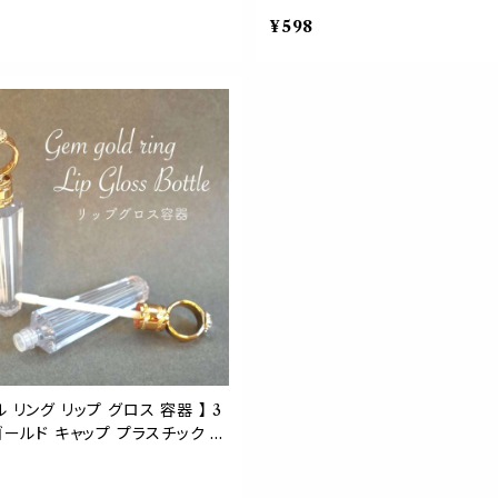
繰り出し スティック 空 ボトル 器
手作りコスメ 口紅 繰り出し ステ
¥598
クラフト おしゃれ 可愛い
スメ用 空 ボトル 器材 化粧 クラ
ゃれ 可愛い
ル リング リップ グロス 容器 】 3
 ゴールド キャップ プラスチック ク
 ボトル メイクアップ 手作り ハ
 オリジナル コスメ ボトル 器材