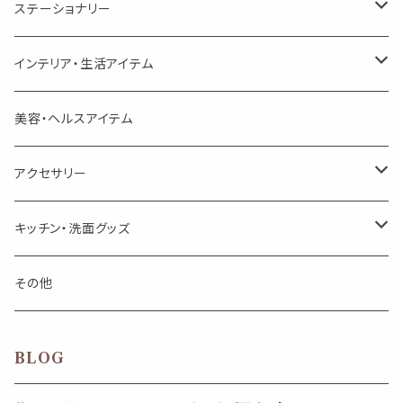
美人さんのハーブティー
シングル
プチギフト
精油用ボトル
クラフト器材・道具
ステーショナリー
頑張るあなたのティータイム
勉強やデスクワークを頑張るあなたへ 作業用ハーブティー
ブレンド
キャリアオイル・ワックス
ポンプ式ボトル
お香・サシェ・キャンドル
デザインクリップ
インテリア・生活アイテム
季節のハーブティー
季節のハーブティー
1mLお試し
道具
線香
記号（ハート,星,etc）
リップ容器
ディフューザー
ページオープナー・ワイドクリップ
オブジェ
美容・ヘルスアイテム
箱入りアソート
箱入りアソート
サシェ・香り袋
音楽・楽器
アロマオイルウォーマー
スクリュー容器
ポストカード・メッセージカード
キャンドル・お香
アクセサリー
キャンドル
生き物
アロマストーン
チューブ
フック・マグネット・画鋲
ウォールアイテム
ブローチ・ピンバッチ
キッチン・洗面グッズ
インセンスパウダー
食べ物・飲み物
ウッドディフューザー
フック・マグネット・画鋲
スライドケース
ステッカー・マスキングテープ・付箋
収納・小物トレー
ピアス
カトラリー
その他
天然のお香
自然・植物・天気
吊り下げディフューザー
ウォールステッカー
その他
ブックマーク・しおり
卓上トイ・アイテム
ネックレス
BLOG
香皿・お香立て・ケース
生活・モノ
クリップ式ディフューザー
定規
花瓶
リング