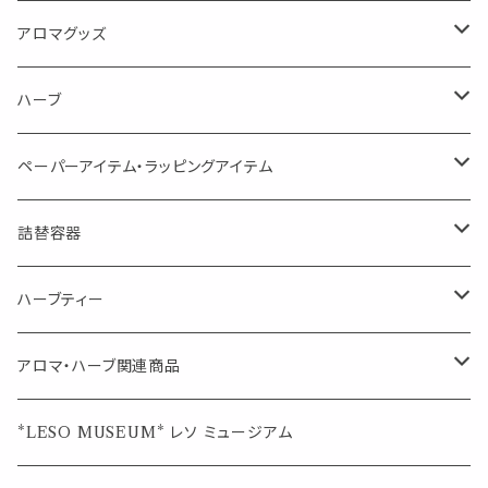
消臭に（用途：空間や衣服）
Kiyome LESO. キヨメ レソット
エッセンシャルオイル
アロマグッズ
虫対策に（用途：空間やゴミ箱、ファブリックに）
シングル
体感-4℃ !? 薄荷をブレンドしたアロマスプレー
キャリアオイル
エッセンシャルオイル
ハーブ
空間・気の浄化に（用途：気になる空間に、掃除の後に）
ブレンド
AroMachi アロマチ 町の香り
ディフューザー
サシェ・香り袋
ペーパーアイテム・ラッピングアイテム
マスクの時期に
1mlお試し
Mask&Pillow Aroma
ハーブティー
シーリングワックス シール
詰替容器
シングル
キャンディー
ペーパークリップ
ロールオンボトル
ハーブティー
ブレンド
ウェルカムボード・装飾
スプレーボトル
ブレンド
アロマ・ハーブ関連商品
ジュエルオブビューティー
ジュエル オブ ビューティー
席札クリップ
スポイトボトル
シングル
エッセンシャルオイル
*LESO MUSEUM* レソ ミュージアム
美人さんのハーブティー