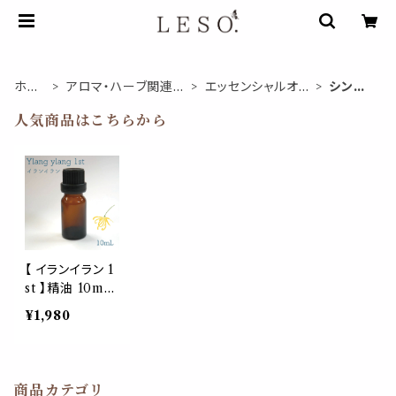
ホー
アロマ・ハーブ関連商
エッセンシャルオイ
シング
ム
品
ル
ル
人気商品はこちらから
【 イランイラン 1
st 】精油 10mL
ノーラベル 1本
¥1,980
ファースト エッ
センシャルオイル
花 フローラル
エキゾチック 女
商品カテゴリ