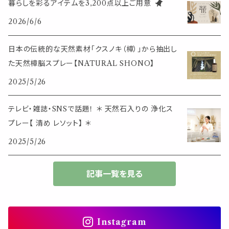
暮らしを彩るアイテムを3,200点以上ご用意
イベント・活動・旅行
その他
2026/6/6
筆記用具
スマホアイテム
ブレスレット
使いやすいベーシック
日本の伝統的な天然素材「クスノキ（樟）」から抽出し
事務用品
レザーアイテム
スマホアイテム
た天然樟脳スプレー【NATURAL SHONO】
ミニサイズ
2025/5/26
生活アイテム
その他
大きめサイズ
テレビ・雑誌・SNSで話題！ ＊ 天然石入りの 浄化ス
プレー【 清め レソット】 ＊
50個以上の大容量
2025/5/26
ダブルクリップ・その他
記事一覧を見る
Instagram