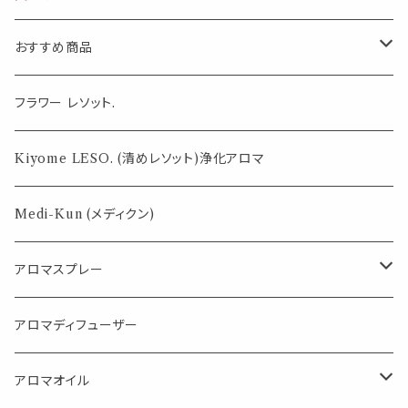
性 甘い スイート
濃厚 アロマ 香
水 ホルモン 魅
おすすめ商品
惑 乙女 オリエン
タル アロマスプ
レー フレグラン
気になる虫対策に
フラワー レソット.
ス
薄荷の香りで体感温度-4℃ !? スースーシリーズ
Kiyome LESO. (清めレソット)浄化アロマ
パロサント
Medi-Kun (メディクン)
アロマスプレー
目的で選ぶ
アロマディフューザー
蒸し暑い夏やリフレッシュに
FLOWER LESO. フラワレソット
アロマオイル