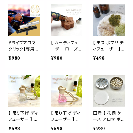
油 香水 ウォー
ム ミント フレグ
月 芳香 フレグラ
ルナット リンゴ
ランス 枕 寝具
ンス リード ディ
AEAJ インテリ
空間 ベッド 睡
フューザー ルー
ア ショップ 雑貨
眠 おやすみ ル
ム 部屋 トイレ
トイレ クローゼ
ーム 誕生 母 日
寝室 ベッド 睡
ット 玄関 リビン
中元 歳暮 プレ
眠 ギフト インテ
グ
ゼント デー
リア おやすみ プ
ドライブアロマ
【 カーディフュ
【 モス ポプリ デ
レゼント 空間 演
クリック【専用コ
ーザー ローズウ
ィフューザー 】
出 リラックス リ
ットンスティック
ッド】桜型 天然
約８回分 コケ
¥980
¥980
¥498
フレッシュ 天然
2本付き】 クリッ
木 車 室内 2wa
苔 芳香 使い捨
精油 国産 リズ
プ式 車 ディフュ
y クリップ付 サ
て ナチュラル エ
ム
ーザー 選べる 3
クラ 花 桃 梅 春
ッセンシャル オ
色 ブラック シル
エッセンシャルオ
イル 精油 ブレン
バー ピンク マッ
イル 精油対応
ド 玄関 トイレ イ
ト シンプル アロ
木製 アロマ イ
ンテリア 北欧 雑
マ 精油 エッセン
ンテリア おしゃ
貨 携帯 軽量 プ
シャルオイル 香
れ 雑貨
レゼント ギフト
水
アロマ ブティッ
【 吊り下げ ディ
【 吊り下げ ディ
国産 【 花柄 ケ
ク アイスランド
フューザー 】 ク
フューザー 】 ハ
ース アロマ ボ
洗面 空間 おし
リスタル ボール
ート ピンク 6ml
ール ディフュー
¥598
¥598
¥980
ゃれ
10ml 香水 天然
香水 天然 木目
ザー 】シルバー