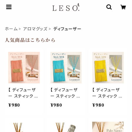
ホーム
アロマグッズ
ディフューザー
人気商品はこちらから
【 ディフューザ
【 ディフューザ
【 ディフューザ
ー スティック 】
ー スティック 】
ー スティック 】
桜 ピンク 50本
海 ブルー 50本
シトラス イエロ
¥980
¥980
¥980
リード 超 拡散
青 リード 超 拡
ー 50本 黄 リー
特殊 ファイバー
散 特殊 ファイバ
ド 超 拡散 特殊
ラタン 製 詰替
ー ラタン 製 詰
ファイバー ラタ
フレグランス ア
替 フレグランス
ン 製 詰替 フレ