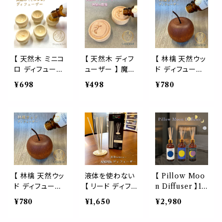
き 木製 キャップ
スティック ガラ
ーザー アロマ
ボトル 車 芳香
ス スクエア 四
寺 瞑想 サンダ
詰替 容器 吊る
角 カークリップ
ルウッド 伽羅 ア
し型 ガラス アロ
カーフレグラン
ガーウッド フラ
マ フレグランス
ス ドライブ エア
ンキンセンス ベ
香り エアコン 吹
コン 冷房 車 精
チバー お香 イン
【 天然木 ミニコ
【 天然木 ディフ
【 林檎 天然ウッ
き出し 香水 消
油 車内 香水 ア
センス 雨 静寂
ロ ディフューザ
ューザー 】 魔猫
ド ディフューザ
臭 リフレッシュ
ロマ エッセンシ
仕事 リフレッシ
ー 】5個セット
cat キャッツ ビ
ー 】アップル 木
¥698
¥498
¥780
ドライブ 空間 コ
ャルオイル おし
ュ デスク 気分
アロマ エッセン
ーチ エッセンシ
アロマ エッセン
ンパクト ナチュ
ゃれ 可愛い 北
転換 テラピー
シャルオイル 精
ャルオイル 精油
シャル オイル 精
ラル 可愛い 個
欧 ナチュラル
玄関 携帯 旅行
油 香水 店舗 ビ
対応 木製 アロ
油 香水 ウォー
室 トイレ 玄関
トイレ お守り 寝
ーチ 木製 イン
マ インテリア ペ
ルナット リンゴ
クローゼット 消
室
テリア 雑貨 トイ
ット おしゃれ 雑
AEAJ インテリ
臭 ニオイ対策
レ 玄関 寝室
貨
ア ショップ 雑貨
車酔い 芳香剤
トイレ クローゼ
消臭剤
ット 玄関 リビン
グ
【 林檎 天然ウッ
液体を使わない
【 Pillow Moo
ド ディフューザ
【 リード ディフ
n Diffuser 】10
ー 】アップル 木
ューザー 】甘酸
0ml 選べる 香
¥780
¥1,650
¥2,980
アロマ エッセン
っぱい ザクロ ブ
り 月 満ち欠け
シャル オイル 精
レンド ゼラニウ
リズム 新月 満