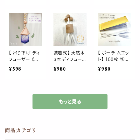
木目 キャップ ウ
キャップ ウッド
日本 陶磁器 香
ッド ミニ 小型
ミニ 小型 詰替
水 エッセンシャ
詰替 ボトル ミサ
ボトル ミサンガ
ルオイル 精油
ンガ 車 玄関 ト
車 玄関 トイレ
対応 ブティック
イレ カーフレグ
カーフレグラン
トイレ 玄関 イン
ランス 精油 ア
ス 精油 アロマ
テリア 雑貨 AE
ロマ エッセンシ
エッセンシャル
AJ 生活 玉 サロ
ャル オイル ベッ
オイル ベッド ト
ン 木
【 吊り下げ ディ
装着式【 天然木
【 ポーチ ムエッ
ド トイレ 収納
イレ 収納 可愛
フューザー 《パ
３本ディフューザ
ト】 100枚 切取
可愛い 北欧 キ
い 北欧 バレンタ
ープル》】 ダイヤ
ー キャップ】10
可能 検定 香料
¥598
¥980
¥980
ッチン リビング
イン 母 父 誕生
モンド ウッド ミ
ml用 精油 ボト
試験紙 ディフュ
母 父 誕生日 プ
日 プレゼント
ニ 小型 詰替 ボ
ル エッセンシャ
ーザー 香水 ブ
レゼント
トル 5ml 木製
ルオイル 自然 イ
レンド 精油 エッ
キャップ ミサン
ンテリア 簡単 エ
センシャルオイル
ガ 紫色 車 玄関
コ トイレ クロー
サンプル 調香師
もっと見る
トイレ カーフレ
ゼット 玄関 リビ
アロマ スプレー
グランス 精油
ング AEAJ
クラフト
香水 アロマ エ
ッセンシャルオイ
商品カテゴリ
ル おしゃれ 可愛
い 北欧 ナチュラ