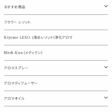
ル
おすすめ商品
気になる虫対策に
フラワー レソット.
薄荷の香りで体感温度-4℃ !? スースーシリーズ
Kiyome LESO. (清めレソット)浄化アロマ
パロサント
Medi-Kun (メディクン)
アロマスプレー
目的で選ぶ
アロマディフューザー
蒸し暑い夏やリフレッシュに
FLOWER LESO. フラワレソット
アロマオイル
消臭に（用途：空間や衣服）