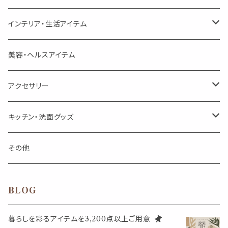
頑張るあなたのティータイム
勉強やデスクワークを頑張るあなたへ 作業用ハーブティー
ブレンド
キャリアオイル・ワックス
ポンプ式ボトル
お香・サシェ・キャンドル
デザインクリップ
インテリア・生活アイテム
季節のハーブティー
季節のハーブティー
1mLお試し
道具
線香
記号（ハート,星,etc）
リップ容器
ディフューザー
ページオープナー・ワイドクリップ
オブジェ
美容・ヘルスアイテム
箱入りアソート
箱入りアソート
サシェ・香り袋
音楽・楽器
アロマオイルウォーマー
スクリュー容器
ポストカード・メッセージカード
キャンドル・お香
アクセサリー
キャンドル
生き物
アロマストーン
チューブ
フック・マグネット・画鋲
ウォールアイテム
ブローチ・ピンバッチ
キッチン・洗面グッズ
インセンスパウダー
食べ物・飲み物
ウッドディフューザー
フック・マグネット・画鋲
スライドケース
ステッカー・マスキングテープ・付箋
収納・小物トレー
ピアス
カトラリー
その他
天然のお香
自然・植物・天気
吊り下げディフューザー
ウォールステッカー
その他
ブックマーク・しおり
卓上トイ・アイテム
ネックレス
BLOG
香皿・お香立て・ケース
生活・モノ
クリップ式ディフューザー
定規
花瓶
リング
暮らしを彩るアイテムを3,200点以上ご用意
イベント・活動・旅行