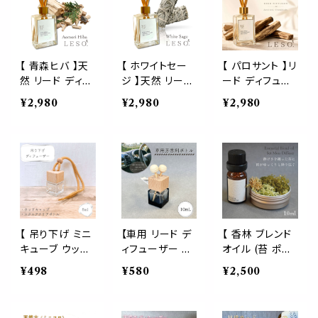
ロマ 香水 精油
アロマ 香水 精
グランス アロマ
玄関 トイレ 消臭
油 玄関 トイレ
香水 精油 玄関
寝室 ルーム ショ
消臭 寝室 ルー
トイレ 消臭 寝室
ップ 店舗 美容
ム ショップ 店舗
ルーム ショップ
珊瑚 春
美容 水 夏
店舗 美容 水 夏
【 青森ヒバ 】天
【 ホワイトセー
【 パロサント 】リ
然 リード ディフ
ジ 】天然 リード
ード ディフュー
ューザー 50ml
ディフューザー
ザー 50ml｜Pa
¥2,980
¥2,980
¥2,980
木 森 香木 杜
50ml 浄化 フレ
lo Santo 日本
ウッディ フレグ
グランス ルーム
製 ルーム フレグ
ランス ルーム 虫
風運 運気 虫 魔
ランス アロマ ウ
除け 浄化 瞑想
除け 瞑想 ヨガ
ッディ 甘い香り
ヨガ 空間 リラッ
空間 リラックス
玄関 寝室 リビ
クス プレゼント
プレゼント
ング ギフト LES
O. レソット
【 吊り下げ ミニ
【車用 リード デ
【 香林 ブレンド
キューブ ウッド
ィフューザー グ
オイル (苔 ポプ
ディフューザー
ラデーション ク
リ 付き) 】 10ml
¥498
¥580
¥2,500
】クリア スクエ
リア ブラック 詰
korin 天然 精
ア 透明ボトル 1
替 ボトル】 10m
油 エッセンシャ
個 8ml 内蓋付
l 木製キャップ 2
ル モス ディフュ