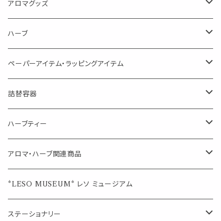
Kiyome LESO. キヨメ レソット
エッセンシャルオイル
アロマグッズ
虫対策に（用途：空間やゴミ箱、ファブリックに）
シングル
体感-4℃ !? 薄荷をブレンドしたアロマスプレー
キャリアオイル
エッセンシャルオイル
ハーブ
空間・気の浄化に（用途：気になる空間に、掃除の後に）
ブレンド
AroMachi アロマチ 町の香り
ディフューザー
サシェ・香り袋
ペーパーアイテム・ラッピングアイテム
マスクの時期に
1mlお試し
Mask&Pillow Aroma
ハーブティー
シーリングワックス シール
詰替容器
シングル
キャンディー
ペーパークリップ
ロールオンボトル
ハーブティー
ブレンド
ウェルカムボード・装飾
スプレーボトル
ブレンド
アロマ・ハーブ関連商品
ジュエルオブビューティー
ジュエル オブ ビューティー
席札クリップ
スポイトボトル
シングル
エッセンシャルオイル
*LESO MUSEUM* レソ ミュージアム
美人さんのハーブティー
美人さんのハーブティー
シングル
プチギフト
精油用ボトル
クラフト器材・道具
ステーショナリー