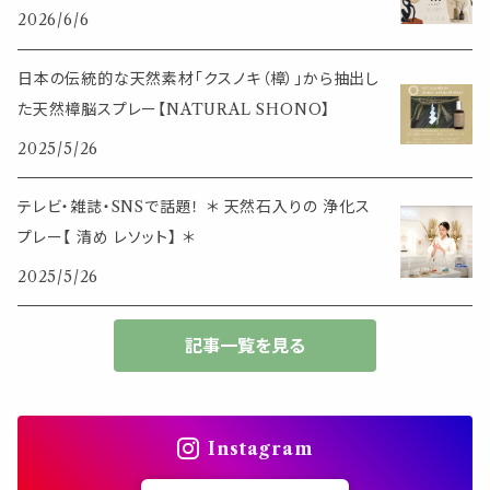
その他
2026/6/6
筆記用具
スマホアイテム
ブレスレット
使いやすいベーシック
日本の伝統的な天然素材「クスノキ（樟）」から抽出し
事務用品
レザーアイテム
スマホアイテム
た天然樟脳スプレー【NATURAL SHONO】
ミニサイズ
2025/5/26
生活アイテム
その他
大きめサイズ
テレビ・雑誌・SNSで話題！ ＊ 天然石入りの 浄化ス
プレー【 清め レソット】 ＊
50個以上の大容量
2025/5/26
ダブルクリップ・その他
記事一覧を見る
Instagram