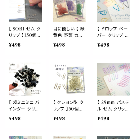
インダー オフィ
リップ バインダ
ステーショナリ
ス 学校 会社 筆
ー オフィス 学校
ー クラシック ヴ
記用具 事務 用
会社 筆記用具
ィンテージ ノス
品 文具 雑貨 お
事務 用品 文具
タルジック 資料
しゃれ かわいい
雑貨 おしゃれ
事務 作業 オフ
【 SORI ゼム ク
目に優しい 【 緑
【 ドロップ ペー
デスク アイテム
かわいい デスク
ィス ラッピング
リップ 】150個入
黄色 野菜 カラ
パー クリップ 】5
ピンク ブルー グ
アイテム シルバ
便利 大容量 ラ
り シルバー 反り
ー ペーパー ク
0個入 大容量
¥498
¥498
¥498
リーン イエロー
ー ゴールド ピン
ッピング 学校 文
ソリ 片手 事務
リップ 】 50個
選べるカラー ブ
ホワイト レッド
ク パープル ブル
房具 デスク メッ
作業 整理 ペー
ベジタブル 色
ルー ゴールド ブ
ー グリーン オレ
セージ カード
パー オフィス 書
ゼム トマト ナス
ラック ゼム デス
ンジ
類 楽 ストレス
ピーマン 管理
ク アイテム 結
フリー イライラ
栄養士 シェフ
婚式 披露宴 ラ
解消 時短 日常
厨房 事務 用品
ッピング ギフト
シンプル 大容量
文房具 オフィス
手帳 手紙 メッ
手帳 ステーショ
ラッピング 手紙
セージ カード
ナリー デスク ア
メッセージ カー
ステーショナリ
【 超ミニミニ バ
【 クレヨン型 ク
【 29mm パステ
イテム
ド 資料
ー モチーフ 雫
インダー クリッ
リップ 】50個入
ル ゼム クリップ
雨 涙 シンプル
プ 】大容量 50
り シルバー ペ
】50個入り 選べ
¥498
¥498
¥498
可愛い オフィス
個 黒色 書類 デ
ーパー ゼム 勉
る 3色 ピンク ブ
事務用品
スク 名刺 ペー
強 資料 事務用
ルー パープル
パー A4 文具
品 オフィス デス
ペーパー デスク