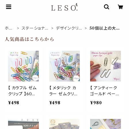
ホー
ステーショナリ
デザインクリッ
50個以上の大容
ム
ー
プ
量
人気商品はこちらから
【 カラフル ゼム
【 メタリック カ
【 アンティーク
クリップ 】60個
ラー ゼムクリッ
ゴールド ペーパ
入 アソート ペ
プ 】60個入 アソ
ークリップ 30m
¥498
¥498
¥980
ーパー 新聞 雑
ート ペーパー
m ( ベーシック
誌 名刺 資料 収
新聞 雑誌 名刺
) 】50個入り シ
納 可能 文房具
資料 収納 可能
ンプル ペーパー
ゼム クリップ バ
文房具 ゼム ク
アイテム 文具