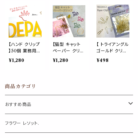
ード
文房具 手紙
便利 使いやすい
品 デスクアイテ
デスクアイテム
事務用品 文房
ム ギフト 装飾
ギフト 装飾 おし
具 かわいい メ
おしゃれ かわい
ゃれ かわいい
タリック ブック
い スチュアーデ
ステーショナリ
マーカー 勉強
ス パイロット ゼ
ー ゼムクリップ
バインダー ペー
ムクリップ
パー オフィス
【ハンド クリップ
【猫型 キャット
【 トライアングル
】50個 業務用
ペーパー クリッ
ゴールド クリッ
バラエティー パ
プ】50個入 業務
プ 】 50個 お洒
¥1,280
¥1,280
¥498
ック 手 指 形 マ
用 ねこ 猫 文房
落 スタイル イン
ッサージ屋 整骨
具 文具 事務用
テリア 表参道
院 足ツボ 待っ
品 デスクアイテ
青山 名刺 紙 ペ
た 禁止 じゃんけ
ム ギフト 装飾
ーパー バインダ
商品カテゴリ
ん パー 文房具
おしゃれ かわい
ー シンプル 華
カラー ゼム バイ
い ステーショナ
やか デスク ゼ
ンダー オフィス
リー ゼムクリッ
ム バインダー 文
おすすめ商品
アクセサリー ペ
プ
房具 オフィス 手
ーパー
帳 便利
気になる虫対策に
フラワー レソット.