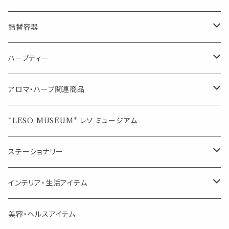
マスクの時期に
1mlお試し
Mask&Pillow Aroma
ハーブティー
シーリングワックス シール
詰替容器
シングル
キャンディー
ペーパークリップ
ロールオンボトル
ハーブティー
ブレンド
ウェルカムボード・装飾
スプレーボトル
ブレンド
アロマ・ハーブ関連商品
ジュエルオブビューティー
ジュエル オブ ビューティー
席札クリップ
スポイトボトル
シングル
エッセンシャルオイル
*LESO MUSEUM* レソ ミュージアム
美人さんのハーブティー
美人さんのハーブティー
シングル
プチギフト
精油用ボトル
クラフト器材・道具
ステーショナリー
頑張るあなたのティータイム
勉強やデスクワークを頑張るあなたへ 作業用ハーブティー
ブレンド
キャリアオイル・ワックス
ポンプ式ボトル
お香・サシェ・キャンドル
デザインクリップ
インテリア・生活アイテム
季節のハーブティー
季節のハーブティー
1mLお試し
道具
線香
記号（ハート,星,etc）
リップ容器
ディフューザー
ページオープナー・ワイドクリップ
オブジェ
美容・ヘルスアイテム