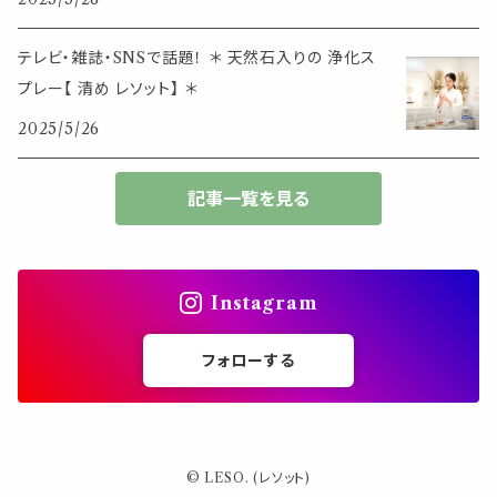
生活アイテム
その他
大きめサイズ
テレビ・雑誌・SNSで話題！ ＊ 天然石入りの 浄化ス
プレー【 清め レソット】 ＊
50個以上の大容量
2025/5/26
ダブルクリップ・その他
記事一覧を見る
Instagram
フォローする
© LESO. (レソット)