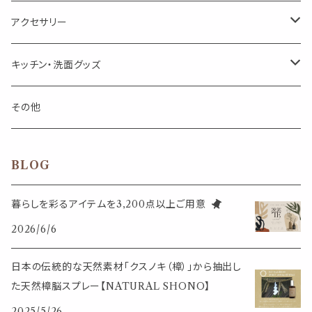
箱入りアソート
箱入りアソート
サシェ・香り袋
音楽・楽器
アロマオイルウォーマー
スクリュー容器
ポストカード・メッセージカード
キャンドル・お香
アクセサリー
キャンドル
生き物
アロマストーン
チューブ
フック・マグネット・画鋲
ウォールアイテム
ブローチ・ピンバッチ
キッチン・洗面グッズ
インセンスパウダー
食べ物・飲み物
ウッドディフューザー
フック・マグネット・画鋲
スライドケース
ステッカー・マスキングテープ・付箋
収納・小物トレー
ピアス
カトラリー
その他
天然のお香
自然・植物・天気
吊り下げディフューザー
ウォールステッカー
その他
ブックマーク・しおり
卓上トイ・アイテム
ネックレス
BLOG
香皿・お香立て・ケース
生活・モノ
クリップ式ディフューザー
定規
花瓶
リング
暮らしを彩るアイテムを3,200点以上ご用意
イベント・活動・旅行
その他
2026/6/6
筆記用具
スマホアイテム
ブレスレット
使いやすいベーシック
日本の伝統的な天然素材「クスノキ（樟）」から抽出し
事務用品
レザーアイテム
スマホアイテム
た天然樟脳スプレー【NATURAL SHONO】
ミニサイズ
2025/5/26