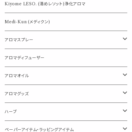
薄荷の香りで体感温度-4℃ !? スースーシリーズ
Kiyome LESO. (清めレソット)浄化アロマ
パロサント
Medi-Kun (メディクン)
アロマスプレー
目的で選ぶ
アロマディフューザー
蒸し暑い夏やリフレッシュに
FLOWER LESO. フラワレソット
アロマオイル
消臭に（用途：空間や衣服）
Kiyome LESO. キヨメ レソット
エッセンシャルオイル
アロマグッズ
虫対策に（用途：空間やゴミ箱、ファブリックに）
シングル
体感-4℃ !? 薄荷をブレンドしたアロマスプレー
キャリアオイル
エッセンシャルオイル
ハーブ
空間・気の浄化に（用途：気になる空間に、掃除の後に）
ブレンド
AroMachi アロマチ 町の香り
ディフューザー
サシェ・香り袋
ペーパーアイテム・ラッピングアイテム