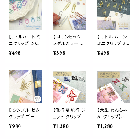
先生 勉強 資料
ク 学校 大学 塾
文房具 事務用
お菓子 袋とじ
ポイント アクセ
品 シンプル 大
歯磨き粉 ポテチ
サリー ブック マ
容量 結婚式 披
チョコ 母 父 プ
ーカー 読書 栞
露宴 プロフィー
レゼント ギフト
A4 用紙 文房具
ル ブック 淡い
パウチ 便利 ブッ
【リトルハート ミ
【 オリンピック
【 リトル ムーン
クマーカー バイ
ニクリップ 20m
メダルカラー ク
ミニクリップ 20
ンダー 資料 紙
m】パステルカラ
リップ 50mm 】
mm 】50個 選
¥498
¥398
¥498
名刺 席札 勉強
ー カラフル 50
20個入り 選べ
べる2カラー ゴ
ファイル ラッピ
個入り ランダム
る3カラー ゴー
ールド シルバー
ング
文房具 事務用
ルド シルバー ブ
ゼムクリップ 事
品 ペーパークリ
ロンズ ピンクゴ
務用品 三日月
ップ バインダー
ールド 大きめ
月モチーフ 女性
ブックマーカー
ゼムクリップ メ
ルナ ペーパーク
手紙 オフィス ギ
タリック 文房具
リップ ペーパー
フト 大容量 可
事務用品 ブック
アイテム 夜 空
愛い ステーショ
マーク 資料 名
メタリック メッセ
【 シンプル ゼム
【飛行機 旅行 ジ
【犬型 わんちゃ
ナリー デザイン
刺 バインダー オ
ージカード ラッ
クリップ ゴール
ェット クリップ】
ん クリップ】50
クリップ モチー
フィス ペーパー
ピング ブックマ
ド 28mm 】100
50個入 業務用
個入 業務用 ド
¥980
¥1,280
¥1,280
フ 淡い ラッピン
付箋 ラッピング
ーク 資料 勉強
個 細身 大容量
空港 航空 文房
ッグ ワン 文房具
グ メッセージカ
オフィスアイテム
たっぷり 業務用
具 文具 事務用
文具 事務用品