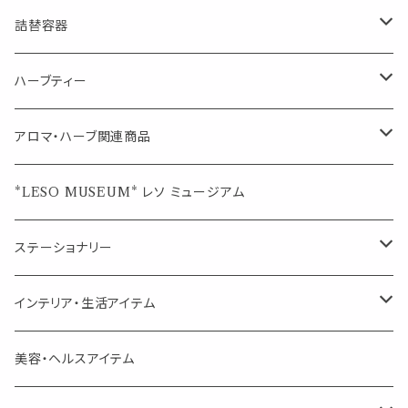
マスクの時期に
1mlお試し
Mask&Pillow Aroma
ハーブティー
シーリングワックス シール
詰替容器
シングル
キャンディー
ペーパークリップ
ロールオンボトル
ハーブティー
ブレンド
ウェルカムボード・装飾
スプレーボトル
ブレンド
アロマ・ハーブ関連商品
ジュエルオブビューティー
ジュエル オブ ビューティー
席札クリップ
スポイトボトル
シングル
エッセンシャルオイル
*LESO MUSEUM* レソ ミュージアム
美人さんのハーブティー
美人さんのハーブティー
シングル
プチギフト
精油用ボトル
クラフト器材・道具
ステーショナリー
頑張るあなたのティータイム
勉強やデスクワークを頑張るあなたへ 作業用ハーブティー
ブレンド
キャリアオイル・ワックス
ポンプ式ボトル
お香・サシェ・キャンドル
デザインクリップ
インテリア・生活アイテム
季節のハーブティー
季節のハーブティー
1mLお試し
道具
線香
記号（ハート,星,etc）
リップ容器
ディフューザー
ページオープナー・ワイドクリップ
オブジェ
美容・ヘルスアイテム
箱入りアソート
箱入りアソート
サシェ・香り袋
音楽・楽器