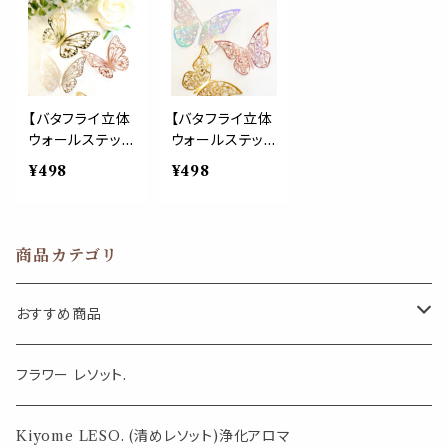
イ 蝶々 神秘的
ル フラワー 花
イ おしゃれ デコ
幸運 壁紙 両面
デイジー マーガ
レーション オー
テープ付き シー
レット DIY おし
ロラ ピンク プレ
ル デコレーショ
ゃれ デコレーシ
ゼント 結婚式
ン ブルー パープ
ョン オーロラ 結
ウェルカムボー
ル グリーン 結婚
婚式 ウェルカム
ド
【バタフライ立体
【バタフライ立体
式 パーティー
ボード 賃貸
ウォールステッ
ウォールステッ
ウェルカムボー
カー】12ピース
カー】12ピース
¥498
¥498
ド 3D 賃貸 ガラ
アゲハ 蝶 3D
蝶 3D 壁紙 両
ス
壁紙 両面テープ
面テープ シール
シール 蝶々 お
蝶々 おしゃれ デ
しゃれ デコレー
コレーション ゴ
商品カテゴリ
ション ゴールド
ールド オーロラ
オーロラ シルバ
シルバー ピンク
ー ピンク 結婚
結婚式 ウェルカ
おすすめ商品
式 ウェルカムボ
ムボード
ード
気になる虫対策に
フラワー レソット.
薄荷の香りで体感温度-4℃ !? スースーシリーズ
Kiyome LESO. (清めレソット)浄化アロマ