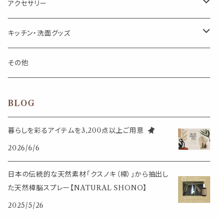
アロマオイルウォーマー
スクリュー容器
ポストカード・メッセージカード
キャンドル・お香
アクセサリー
キャンドル
生き物
アロマストーン
チューブ
フック・マグネット・画鋲
ウォールアイテム
ブローチ・ピンバッチ
キッチン・洗面グッズ
インセンスパウダー
食べ物・飲み物
ウッドディフューザー
フック・マグネット・画鋲
スライドケース
ステッカー・マスキングテープ・付箋
収納・小物トレー
ピアス
カトラリー
その他
天然のお香
自然・植物・天気
吊り下げディフューザー
ウォールステッカー
その他
ブックマーク・しおり
卓上トイ・アイテム
ネックレス
BLOG
香皿・お香立て・ケース
生活・モノ
クリップ式ディフューザー
定規
花瓶
リング
暮らしを彩るアイテムを3,200点以上ご用意
イベント・活動・旅行
その他
2026/6/6
筆記用具
スマホアイテム
ブレスレット
使いやすいベーシック
日本の伝統的な天然素材「クスノキ（樟）」から抽出し
事務用品
レザーアイテム
スマホアイテム
た天然樟脳スプレー【NATURAL SHONO】
ミニサイズ
2025/5/26
生活アイテム
その他