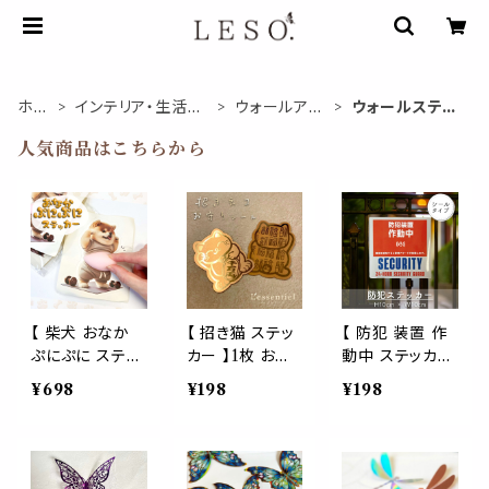
ホー
インテリア・生活ア
ウォールアイ
ウォールステッ
ム
イテム
テム
カー
人気商品はこちらから
【 柴犬 おなか
【 招き猫 ステッ
【 防犯 装置 作
ぷにぷに ステッ
カー 】1枚 お守
動中 ステッカー
カー 】 ダイエッ
り シール まねき
】1枚 シール 防
¥698
¥198
¥198
ト 筋トレ ピンク
ネコ 幸運 金運
犯カメラ 防犯対
シール 3D 犬
商売繁盛 ゴール
策 不在 留守 セ
ぽっちゃり ぷっく
ド 福 健康 恋愛
キリュティ 店舗
り 腹出し おデブ
耐水 お財布 車
自宅 屋外防犯