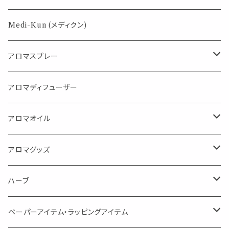
パロサント
Medi-Kun (メディクン)
アロマスプレー
目的で選ぶ
アロマディフューザー
蒸し暑い夏やリフレッシュに
FLOWER LESO. フラワレソット
アロマオイル
消臭に（用途：空間や衣服）
Kiyome LESO. キヨメ レソット
エッセンシャルオイル
アロマグッズ
虫対策に（用途：空間やゴミ箱、ファブリックに）
シングル
体感-4℃ !? 薄荷をブレンドしたアロマスプレー
キャリアオイル
エッセンシャルオイル
ハーブ
空間・気の浄化に（用途：気になる空間に、掃除の後に）
ブレンド
AroMachi アロマチ 町の香り
ディフューザー
サシェ・香り袋
ペーパーアイテム・ラッピングアイテム