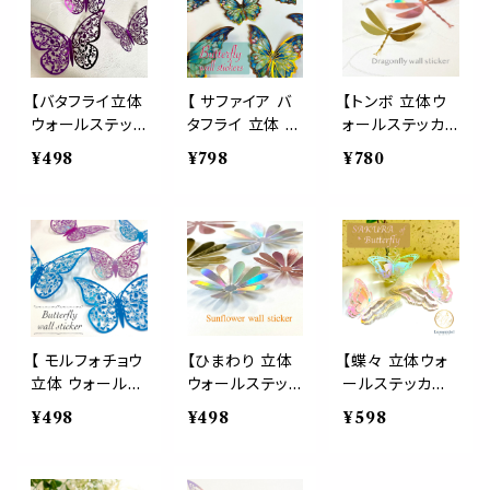
立体 柔らかい
机 玄関 プレゼ
盗難防止 視覚
スクイーズ ふわ
ント
抑止 子育て 子
ふわ マシュマロ
供 安心 安全 耐
触感 気持ちいい
水 シンプル 可
癒し かわいい
愛い おしゃれ
【バタフライ立体
【 サファイア バ
【トンボ 立体ウ
ストレス 解消 シ
ウォールステッ
タフライ 立体 ウ
ォールステッカ
ール帳 デコレー
カー】シンプル
ォールステッカ
ー】12ピース ド
¥498
¥798
¥780
ション
パープル 紫 12
ー 】12ピース入
ラゴンフライ 3D
ピース 蝶 3D
り (2サイズ 大4
壁紙 ガラス 両
壁紙 両面テープ
枚 小8枚) ゴー
面テープ シール
シール 蝶々 お
ルドライン 宝石
蜻蛉 とんぼ お
しゃれ デコレー
ジュエリー 蝶々
しゃれ デコレー
ション 結婚式 ウ
神秘的 幸運 壁
ション オーロラ
ェルカムボード
紙 両面テープ付
結婚式 ウェルカ
き シール デコレ
ムボード
ーション ブルー
【 モルフォチョウ
【ひまわり 立体
【蝶々 立体ウォ
パープル グリー
立体 ウォールス
ウォールステッ
ールステッカー】
ン 結婚式 パー
テッカー 】オー
カー】12ピース
桜グラデーショ
¥498
¥498
¥598
ティー ウェルカ
ロラ 2色 12ピー
向日葵 ヒマワリ
ン 12ピース 3D
ムボード 3D 賃
ス入り (3サイズ
3D 壁紙 ガラス
壁紙 両面テープ
貸 ガラス
各4枚) バタフラ
両面テープ シー
シール バタフラ