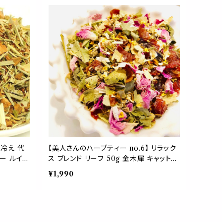
ント リラックス
】冷え 代
【美人さんのハーブティー no.6】 リラック
ャー ルイボ
ス ブレンド リーフ 50g 金木犀 キャットニ
デン アニス
ップ リンデン ローズピンク ローズヒップ
¥1,990
美味しい お茶 不眠 ストレス ぐっすり 茶
葉 母の日 ギフト プレゼント 贈り物