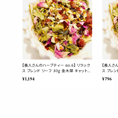
【美人さんのハーブティー no.6】 リラック
【美人さん
ス ブレンド リーフ 30g 金木犀 キャットニ
ス ブレン
ップ リンデン ローズピンク ローズヒップ
ップ リ
¥1,194
¥796
美味しい お茶 不眠 ストレス ぐっすり 茶
美味しい 
葉 母の日 ギフト プレゼント 贈り物
葉 母の日