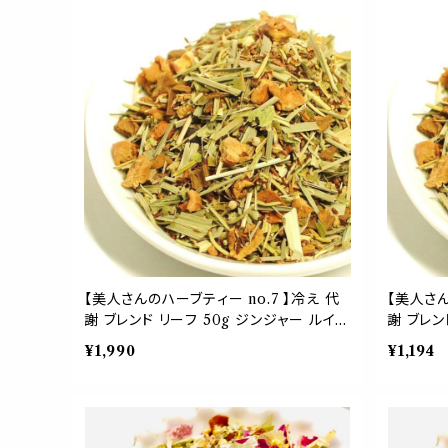
ント リラ
【美人さんのハーブティー no.7 】冷え 代
【美人さん
謝 ブレンド リーフ 50g ジンジャー ルイボ
謝 ブレン
ス シナモン ユズ イチョウ リンデン アニス
ス シナモ
¥1,990
¥1,194
紅茶 お茶 温かい ホット 茶葉
紅茶 お茶