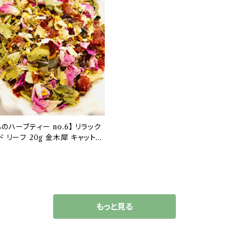
のハーブティー no.6】 リラック
ド リーフ 20g 金木犀 キャットニ
ンデン ローズピンク ローズヒップ
お茶 不眠 ストレス ぐっすり 茶
 ギフト プレゼント 贈り物
もっと見る