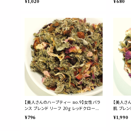
¥1,020
¥680
ルベリー ローズマリー シベリアニンジン
ルベリー
ハーブ 贈り物 応援 ギフト
ハーブ 贈
【美人さんのハーブティー no.9】女性バラ
【美人さん
ンス ブレンド リーフ 20g レッドクローバ
肌 ブレン
ー ローズ ラズベリーリーフ セージ ロー
ヒップ ロ
¥796
¥1,990
ズヒップ ハイビスカス 紅茶 茶葉 ギフト
ビア ア
プレゼント ご自愛 贈り物 母の日
茶葉 母の