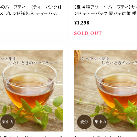
のハーブティー (ティーパック)】
【夏 ４種アソート ハーブティ】サ
ス ブレンド》6包入 ティーバッグ
ンド ティーパック 夏バテ対策 
イオン チコリロースト ローズヒッ
気分転換 暑さ 水分補給 ビタミ
¥1,298
フェイン 食物繊維 ファイバー コ
美容 贈り物 ギフト お茶 ティー
素 パウチ 携帯 習慣 デイリー
ーブ リフレッシュ むくみ 消化
SOLD OUT