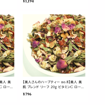
¥1,194
 ギフト
ズヒップ ハイビスカス 紅茶 茶葉 ギフト
日
プレゼント ご自愛 贈り物 母の日
】美人 美
【美人さんのハーブティー no.8】美人 美
ンC ローズ
肌 ブレンド リーフ 20g ビタミンC ローズ
ス ステ
ヒップ ローズ ハイビスカス ヒース ステ
¥796
ム 紅茶
ビア アップフルーツ レモンバーム 紅茶
愛 プレゼ
茶葉 母の日 ギフト 贈り物 ご自愛 プレゼ