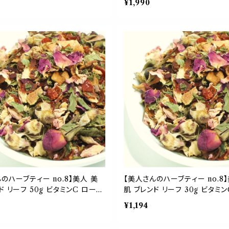
¥1,990
 ローズマリー シベリアニンジン
ズヒップ ハイビスカス 紅茶 茶葉
り物 応援 ギフト
プレゼント ご自愛 贈り物 母の
のハーブティー no.8】美人 美
【美人さんのハーブティー no.8
ド リーフ 50g ビタミンC ローズ
肌 ブレンド リーフ 30g ビタミ
ーズ ハイビスカス ヒース ステ
ヒップ ローズ ハイビスカス ヒー
¥1,194
ップフルーツ レモンバーム 紅茶
ビア アップフルーツ レモンバー
日 ギフト 贈り物 ご自愛 プレゼ
茶葉 母の日 ギフト 贈り物 ご自