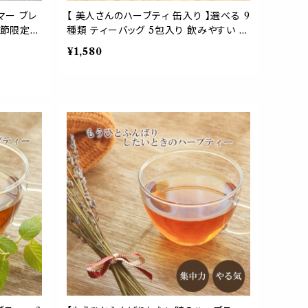
マー ブレ
【 美人さんのハーブティ 缶入り 】選べる 9
季節限定
種類 ティーバッグ 5包入り 飲みやすい ブ
ン ゆらぎ
レンド ギフト 贈り物 贈り物 ティーパック
¥1,580
タイム ハ
簡単 ホット お茶 健康 植物 ローズマリー
キンモクセイ イチョウ