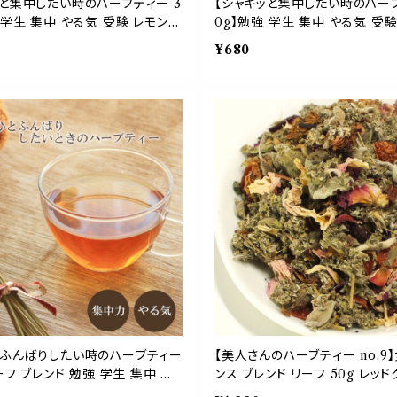
ッと集中したい時のハーブティー 3
【シャキッと集中したい時のハーブ
 学生 集中 やる気 受験 レモング
0g】勉強 学生 集中 やる気 受
ーミント マテ マルベリー ローズ
ラス ペパーミント マテ マルベ
¥680
シベリアニンジン デスクワーク 作
マリー シベリアニンジン デスク
業
とふんばりしたい時のハーブティー
【美人さんのハーブティー no.9
リーフ ブレンド 勉強 学生 集中 や
ンス ブレンド リーフ 50g レッ
 トウキ オレンジピール マテ マ
ー ローズ ラズベリーリーフ セ