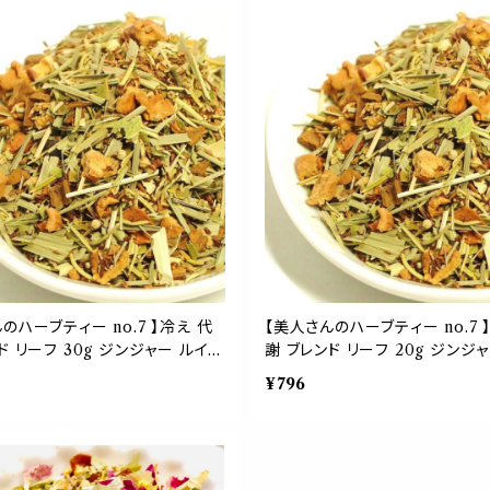
ックス
ント リラックス
のハーブティー no.7 】冷え 代
【美人さんのハーブティー no.7 
ド リーフ 30g ジンジャー ルイボ
謝 ブレンド リーフ 20g ジンジ
ン ユズ イチョウ リンデン アニス
ス シナモン ユズ イチョウ リン
¥796
 温かい ホット 茶葉
紅茶 お茶 温かい ホット 茶葉