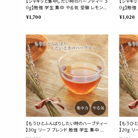
【シャキッと集中したい時のハーブティー 5
【シャキ
0g】勉強 学生 集中 やる気 受験 レモング
0g】勉強
ラス ペパーミント マテ マルベリー ローズ
ラス ペパ
¥1,700
¥1,020
マリー シベリアニンジン デスクワーク 作
マリー 
業
業
【もうひとふんばりしたい時のハーブティー
【もうひ
】30g リーフ ブレンド 勉強 学生 集中 や
】20g 
る気 受験 トウキ オレンジピール マテ マ
る気 受験