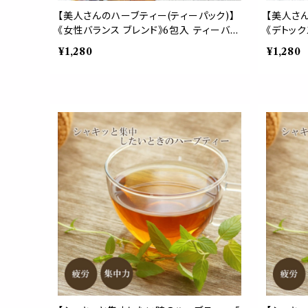
【美人さんのハーブティー(ティーパック)】
【美人さん
《女性バランス ブレンド》6包入 ティーバッ
《デトック
グ レッドクローバー ラズベリーリーフ ロ
ダンデラ
¥1,280
¥1,280
ーズ セージ ジンジャー ハイビスカス ロ
プ ノンカ
ーズピップ パウチ 女性 酸味 スッキリ お
ーヒー 毒
茶 パウチ 携帯 習慣 デイリー