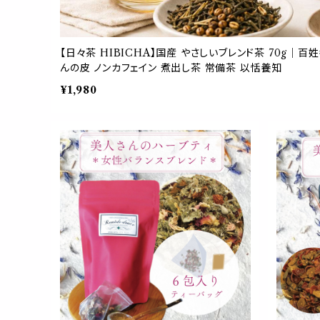
【日々茶 HIBICHA】国産 やさしいブレンド茶 70g｜百
んの皮 ノンカフェイン 煮出し茶 常備茶 以恬養知
¥1,980