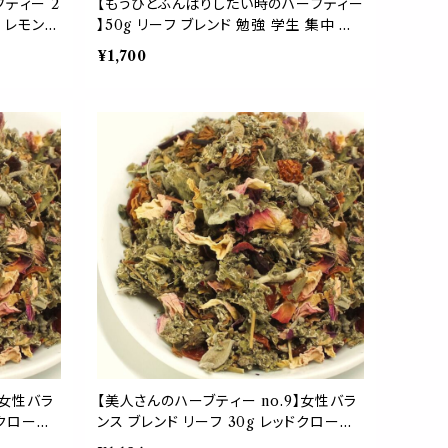
ティー 2
【もうひとふんばりしたい時のハーブティー
験 レモング
】50g リーフ ブレンド 勉強 学生 集中 や
リー ローズ
る気 受験 トウキ オレンジピール マテ マ
¥1,700
ワーク 作
ルベリー ローズマリー シベリアニンジン
ハーブ 贈り物 応援 ギフト
】女性バラ
【美人さんのハーブティー no.9】女性バラ
ドクローバ
ンス ブレンド リーフ 30g レッドクローバ
ージ ロー
ー ローズ ラズベリーリーフ セージ ロー