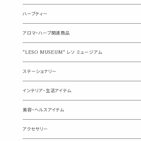
シングル
キャンディー
ペーパークリップ
ロールオンボトル
ハーブティー
ブレンド
ウェルカムボード・装飾
スプレーボトル
ブレンド
アロマ・ハーブ関連商品
ジュエルオブビューティー
ジュエル オブ ビューティー
席札クリップ
スポイトボトル
シングル
エッセンシャルオイル
*LESO MUSEUM* レソ ミュージアム
美人さんのハーブティー
美人さんのハーブティー
シングル
プチギフト
精油用ボトル
クラフト器材・道具
ステーショナリー
頑張るあなたのティータイム
勉強やデスクワークを頑張るあなたへ 作業用ハーブティー
ブレンド
キャリアオイル・ワックス
ポンプ式ボトル
お香・サシェ・キャンドル
デザインクリップ
インテリア・生活アイテム
季節のハーブティー
季節のハーブティー
1mLお試し
道具
線香
記号（ハート,星,etc）
リップ容器
ディフューザー
ページオープナー・ワイドクリップ
オブジェ
美容・ヘルスアイテム
箱入りアソート
箱入りアソート
サシェ・香り袋
音楽・楽器
アロマオイルウォーマー
スクリュー容器
ポストカード・メッセージカード
キャンドル・お香
アクセサリー