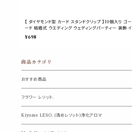
【 ダイヤモンド型 カード スタンドクリップ 】10個入り ゴ
ード 結婚式 ウエディング ウェディングパーティー 装飾 イ
ン ダイヤ 宝石 ホルダー ゼムクリップ 名刺 カード ネー
¥698
商品カテゴリ
おすすめ商品
気になる虫対策に
フラワー レソット.
薄荷の香りで体感温度-4℃ !? スースーシリーズ
Kiyome LESO. (清めレソット)浄化アロマ