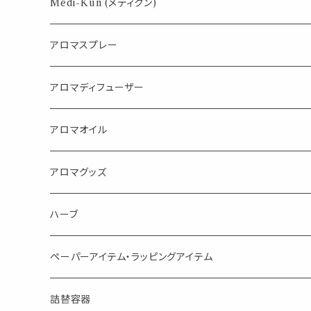
パロサント
Medi-Kun (メディクン)
アロマスプレー
目的で選ぶ
アロマディフューザー
蒸し暑い夏やリフレッシュに
FLOWER LESO. フラワレソット
アロマオイル
消臭に（用途：空間や衣服）
Kiyome LESO. キヨメ レソット
エッセンシャルオイル
アロマグッズ
虫対策に（用途：空間やゴミ箱、ファブリックに）
シングル
体感-4℃ !? 薄荷をブレンドしたアロマスプレー
キャリアオイル
エッセンシャルオイル
ハーブ
空間・気の浄化に（用途：気になる空間に、掃除の後に）
ブレンド
AroMachi アロマチ 町の香り
ディフューザー
サシェ・香り袋
ペーパーアイテム・ラッピングアイテム
マスクの時期に
1mlお試し
Mask&Pillow Aroma
ハーブティー
シーリングワックス シール
詰替容器