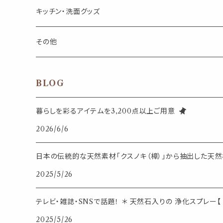
キャンドル
生き物
アロマストーン
チューブ
フック・マグネット・画鋲
ウォールアイテム
ブローチ・ピンバッチ
キッチン・洗面グッズ
インセンスパウダー
食べ物・飲み物
ウッドディフューザー
フック・マグネット・画鋲
スライドケース
ステッカー・マスキングテープ・付箋
収納・小物トレー
ピアス
カトラリー
その他
天然のお香
自然・植物・天気
吊り下げディフューザー
ウォールステッカー
その他
ブックマーク・しおり
卓上トイ・アイテム
ネックレス
BLOG
香皿・お香立て・ケース
生活・モノ
クリップ式ディフューザー
定規
花瓶
リング
暮らしを彩るアイテムを3,200点以上ご用意
イベント・活動・旅行
その他
2026/6/6
筆記用具
スマホアイテム
ブレスレット
使いやすいベーシック
日本の伝統的な天然素材「クスノキ（樟）」から抽出した天然樟
事務用品
レザーアイテム
スマホアイテム
2025/5/26
ミニサイズ
生活アイテム
その他
テレビ・雑誌・SNSで話題！ ＊ 天然石入りの 浄化スプレー【 
大きめサイズ
2025/5/26