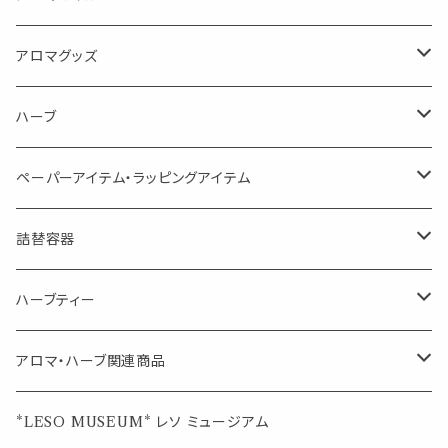
消臭に（用途：空間や衣服）
Kiyome LESO. キヨメ レソット
エッセンシャルオイル
アロマグッズ
虫対策に（用途：空間やゴミ箱、ファブリックに）
シングル
体感-4℃ !? 薄荷をブレンドしたアロマスプレー
キャリアオイル
エッセンシャルオイル
ハーブ
空間・気の浄化に（用途：気になる空間に、掃除の後に）
ブレンド
AroMachi アロマチ 町の香り
ディフューザー
サシェ・香り袋
ペーパーアイテム・ラッピングアイテム
マスクの時期に
1mlお試し
Mask&Pillow Aroma
ハーブティー
シーリングワックス シール
詰替容器
シングル
キャンディー
ペーパークリップ
ロールオンボトル
ハーブティー
ブレンド
ウェルカムボード・装飾
スプレーボトル
ブレンド
アロマ・ハーブ関連商品
ジュエルオブビューティー
ジュエル オブ ビューティー
席札クリップ
スポイトボトル
シングル
エッセンシャルオイル
*LESO MUSEUM* レソ ミュージアム