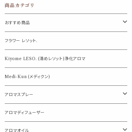
輪 薬 リップ ハ
ハンド 保湿 コン
セサリー コンテ
商品カテゴリ
ンド 保湿 詰め
テナ 詰め替え
ナ マカロン 詰
替 容器 軽量 小
容器 軽量 小分
替容器 小物入
分 風水 天然石
風水 天然石 化
れ サプリメント
おすすめ商品
化粧品 コスメ
粧品 コスメ 旅
旅行 魚 エサ 携
旅行 収納 缶
行 収納 プラチ
帯用 旅行用品
ナ ゴールド 缶
おしゃれ 化粧品
気になる虫対策に
フラワー レソット.
小分けケース 収
納 ハンドクリー
ム ハンドメイド
薄荷の香りで体感温度-4℃ !? スースーシリーズ
Kiyome LESO. (清めレソット)浄化アロマ
アロマ メタリッ
ク
パロサント
Medi-Kun (メディクン)
アロマスプレー
目的で選ぶ
アロマディフューザー
蒸し暑い夏やリフレッシュに
FLOWER LESO. フラワレソット
アロマオイル