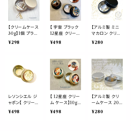
テナ 収納 小物
保湿 コンテナ
ンテナ 詰め替え
携帯 旅行 手作
詰替 容器 小分
容器 軽量 小分
り コスメ 化粧
天然石 化粧 コ
け 小物 リップ
品 ジェル ハンド
スメ 旅行 収納
ハンド オイル 化
詰替容器 クリー
缶 占星術
粧品 コスメ 旅
【クリームケース
【 宇宙 ブラック
【アルミ製 ミニ
ム 薬 サプリ
行 薬 サプリメン
30g】1個 プラチ
12星座 クリーム
マカロン クリー
ト 収納
ナゴールド アル
ケース】10g 1個
ム ケース】10g 1
¥298
¥498
¥280
ミ缶 スクリュー
日本製 占星術
個 ブラック 黒色
丸ケース コンテ
黒 アルミ アクセ
缶 リップ 保湿
ナ 収納 小物入
ピアス 指輪 薬
詰め替え 容器
れ 携帯 ハンドメ
ハンド 保湿 コン
軽量 ピアス 指
イド アクセサリ
テナ 詰め替え
輪 アクセ 小分
ー入れ 旅行 手
容器 軽量 小分
け 小物 ハンド
作り コスメ 化
風水 天然石 化
乾燥 加湿 オイ
粧品 ジェル ハン
粧 コスメ 旅行
ル 化粧品 コス
ドクリーム 詰替
収納 缶
メ 旅行 収納
レソンシエル ジ
【 12星座 クリー
【アルミ製 クリ
容器 クリーム缶
ャポン【 クリーム
ム ケース】10g 1
ームケース 20g
薬ケース サプリ
ケース】プラチナ
個 日本製 占星
】1個 シルバー
¥498
¥498
¥280
メント
ゴールド 10g 日
術 アルミ アクセ
軽量 スクリュー
本製 アルミ ア
ピアス 指輪 薬
容器 アルミ缶
クセ ピアス 指
クリーム リップ
クリーム缶 アク