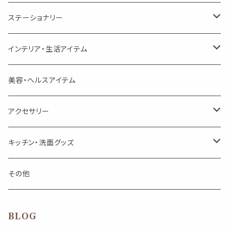
美人さんのハーブティー
美人さんのハーブティー
シングル
プチギフト
精油用ボトル
クラフト器材・道具
ステーショナリー
頑張るあなたのティータイム
勉強やデスクワークを頑張るあなたへ 作業用ハーブティー
ブレンド
キャリアオイル・ワックス
ポンプ式ボトル
お香・サシェ・キャンドル
デザインクリップ
インテリア・生活アイテム
季節のハーブティー
季節のハーブティー
1mLお試し
道具
線香
記号（ハート,星,etc）
リップ容器
ディフューザー
ページオープナー・ワイドクリップ
オブジェ
美容・ヘルスアイテム
箱入りアソート
箱入りアソート
サシェ・香り袋
音楽・楽器
アロマオイルウォーマー
スクリュー容器
ポストカード・メッセージカード
キャンドル・お香
アクセサリー
キャンドル
生き物
アロマストーン
チューブ
フック・マグネット・画鋲
ウォールアイテム
ブローチ・ピンバッチ
キッチン・洗面グッズ
インセンスパウダー
食べ物・飲み物
ウッドディフューザー
フック・マグネット・画鋲
スライドケース
ステッカー・マスキングテープ・付箋
収納・小物トレー
ピアス
カトラリー
その他
天然のお香
自然・植物・天気
吊り下げディフューザー
ウォールステッカー
その他
ブックマーク・しおり
卓上トイ・アイテム
ネックレス
BLOG
香皿・お香立て・ケース
生活・モノ
クリップ式ディフューザー