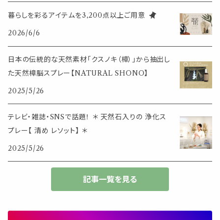
定規
花瓶
リング
暮らしを彩るアイテムを3,200点以上ご用意
イベント・活動・旅行
その他
2026/6/6
筆記用具
スマホアイテム
ブレスレット
使いやすいベーシック
日本の伝統的な天然素材「クスノキ（樟）」から抽出し
事務用品
レザーアイテム
スマホアイテム
た天然樟脳スプレー【NATURAL SHONO】
ミニサイズ
2025/5/26
生活アイテム
その他
大きめサイズ
テレビ・雑誌・SNSで話題！ ＊ 天然石入りの 浄化ス
プレー【 清め レソット】 ＊
50個以上の大容量
2025/5/26
ダブルクリップ・その他
記事一覧を見る