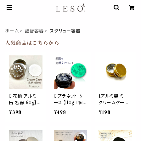
ホーム
詰替容器
スクリュー容器
人気商品はこちらから
【 花柄 アルミ
【 プラネット ケ
【アルミ製 ミニ
缶 容器 60g】シ
ース 】10g 1個
クリームケース
ルバー スクリュ
日本製 夜 光 蛍
】 5g ゴールド
¥398
¥498
¥198
ー アクセ ピア
光 地球 月 黒
金 クリーム缶
ス ネックレス 指
アクセ ピアス
アクセサリー ピ
輪 リング 喉 飴
指輪 薬 アルミ
アス 指輪 キャン
丸 ケース コン
ハンド クリーム
ドル シルバー コ