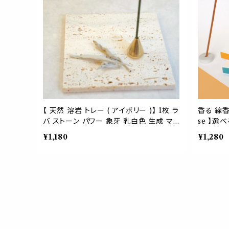
【 天然 溶岩 トレー ( アイボリー )】 1枚 ラ
香る 線香 
バ ストーン パワー 象牙 乳白色 生成 マ
se 】選
グマ 自然 香皿 パロサント インセンス ト
製 インセ
¥1,180
¥1,280
レイ インテリア 雑貨 アクセサリー コース
カード型 
ター オフィス ヨガ 浄化 神秘 太古 石
フレッシュ
部屋 ロー
うち時間 
ア 空間 