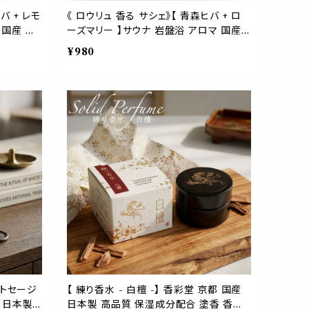
バ + レモ
《 ロウリュ 香る サシェ》【 青森ヒバ + ロ
 国産 天
ーズマリー 】サウナ 岩盤浴 アロマ 国産
消臭 ポプリ
天然 体験 防虫 害虫 除け 脱臭 消臭 ポ
¥980
レ クロー
プリ 麻袋 匂い袋 靴箱 シューズ トイレ ク
ローゼット ベッド 香り
ワイトセージ
【 練り香水 - 白檀 -】 香彩堂 京都 国産
檀 日本製
日本製 高品質 保湿成分配合 塗香 香木