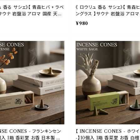
ュ 香る サシェ》【 青森ヒバ + ラベ
《 ロウリュ 香る サシェ》【 青森ヒ
サウナ 岩盤浴 アロマ 国産 天然
ングラス 】サウナ 岩盤浴 アロマ
 害虫 除け 脱臭 消臭 ポプリ 麻
然 体験 防虫 害虫 除け 脱臭 
¥980
 靴箱 シューズ トイレ クローゼ
麻袋 匂い袋 靴箱 シューズ トイ
ド 香り
ゼット ベッド 香り
ENSE CONES - フランキンセン
【 INCENSE CONES - ホ
0個入 1箱 香彩堂 お香 日本製 京
-】10個入 1箱 香菜堂 お香 白