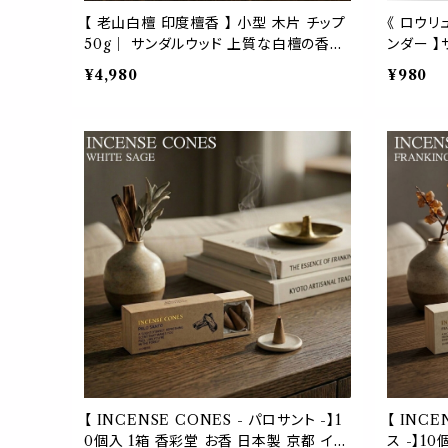
【 老山白檀 印度檀香 】 小型 木片 チップ
《 ロウリ
50g｜ サンダルウッド 上質な白檀の香木
ンダー 】
天然 インド産 ヨガ 瞑想 アロマ ディフュ
体験 防虫
¥4,980
¥980
ーザー サシェ お香 原料
袋 匂い袋
ット ベッ
【 INCENSE CONES - パロサント -】1
【 INC
0個入 1箱 香彩堂 お香 日本製 京都 イン
ス -】1