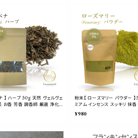
癒し ヒーリング リラックス 落ち
ッド シネオール フランス 香り
グランス プレゼント 女性 ギフト
ナ 】 ハーブ 50g 天然 ヴェルヴェ
粉末【 ローズマリー パウダー 】5
茎 お香 芳香 調香師 厳選 浄化
ミアム インセンス スッキリ 抹香
 プレゼント オススメ サシェ ブ
強 脳活 落ち着く お香 癒し 浄
¥980
ショップ
アロマ 瞑想 デトックス 占星 ヨ
ィス 試験 集中 コーン 線香 虫
手作り プレゼント JAMHA AEA