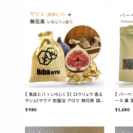
事 和風 瞑想 精神統一 癒し ヒーリング
精神統一 
リラックス 落ち着く フレグランス プレゼン
着く フレ
ト 女性 ギフト 贈り物
贈り物
【 青森ヒバ + いちじく 】《 ロウリュウ 香る
【 バーベ
サシェ》サウナ 岩盤浴 アロマ 無花果 国
ーヌ 葉 
産 天然 香木 体験 防虫 害虫 除け 脱臭
ヨガ 瞑想
¥980
¥1,480
消臭 ポプリ 麻袋 匂い袋 靴 箱 シューズ
ティック 
トイレ ベッド