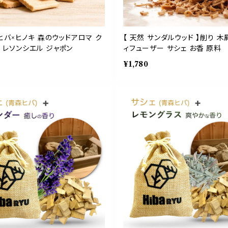
ヒバ×ヒノキ 森のウッドアロマ ク
【 天然 サンダルウッド 】削り 木
U レソンシエル ジャポン
ィフューザー サシェ お香 原料
¥1,780