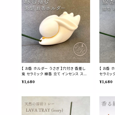
【 お香 ホルダー うさぎ 】穴付き 香差し
【 お香 
兎 セラミック 線香 立て インセンス ステ
セラミック
ィック ラビット モチーフ ペット インテリア
ク キャッ
¥1,680
¥1,680
浄化 ヨガ 瞑想 インテリア 小物 エネルギ
化 ヨガ 
ー