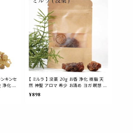
ランキンセ
【 ミルラ 】 没薬 20g お香 浄化 樹脂 天
g 浄化 お
然 神聖 アロマ 希少 お清め ヨガ 瞑想 メ
 幸運 神
ディテーション リラックス 集中
¥898