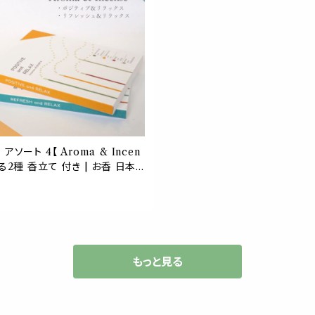
アソート 4【 Aroma & Incen
べる2種 香立て 付き | お香 日本
ンス お試し お盆 フレグランス
外出 旅行 ポケット リラックス リ
 切り替え デスク ワーク 勉強
ズ 金木犀 ラベンダー ウッド お
プレゼント プチ ギフト インテリ
贈り物
もっと見る