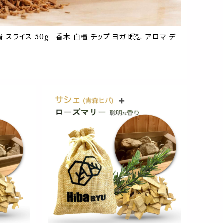
屑 スライス 50g｜香木 白檀 チップ ヨガ 瞑想 アロマ デ