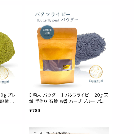
ール 香り
0g プレ
【 粉末 パウダー 】 バタフライピー 20g 天
 記憶 勉
然 手作り 石鹸 お香 ハーブ ブルー パー
化 ハーブ
プル 青色 チョウマメ 花 浄化 お清め ヨガ
¥780
ガ ピラテ
瞑想 試験 集中 勉強 香り
除け 香水
J