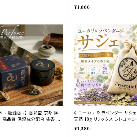
ンス コーン型 コーンタイプ 天然
京都 インセンス コーン型 コー
¥1,000
か 初心者 線香 フレグランス 外
然 安眠 爽やか 初心者 線香 フ
ポケット リラックス リフレッシュ
外出 旅行 ポケット リラックス 
切り替え デスク ワーク 勉強 部
ュ 気分転換 切り替え デスク ワ
おうち時間 プレゼント プチ ギフ
部屋 芳香 おうち時間 プレゼント
リア 空間 贈り物 ヨガ 瞑想 浄化
フト インテリア 空間 贈り物 ヨガ
 かわいい
化 おしゃれ かわいい
水 - 龍涎香 -】 香彩堂 京都 国
《 ユーカリ & ラベンダー サシェ 
製 高品質 保湿成分配合 塗香 香
天然 18g リラックス シトロネラ
 持ち歩き お寺の香り 寺院 神社
害虫 除け 消臭 アロマ ポプリ 
¥1,380
 集中力 ヨガ 勉強 仕事 和風
袋 靴箱 シューズ トイレ クロー