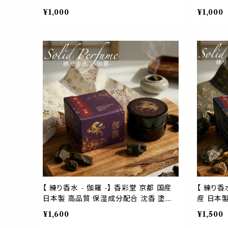
センス コーン型 コーンタイプ 天然 香木
都 インセ
¥1,000
¥1,000
安眠 爽やか 初心者 線香 フレグランス 外
安眠 爽や
出 旅行 ポケット リラックス リフレッシュ
出 旅行 
気分転換 切り替え デスク ワーク 勉強 部
気分転換 
屋 芳香 おうち時間 プレゼント プチ ギフ
屋 芳香 
ト インテリア 空間 贈り物 ヨガ 瞑想 浄化
ト インテ
おしゃれ かわいい
おしゃれ
【 練り香水 - 伽羅 -】 香彩堂 京都 国産
【 練り香
日本製 高品質 保湿成分配合 沈香 塗香
産 日本
香木 希少 お守り 持ち歩き お寺の香り 寺
木 お守り
¥1,600
¥1,500
院 神社 人気 流行 集中力 ヨガ 勉強 仕
人気 流行