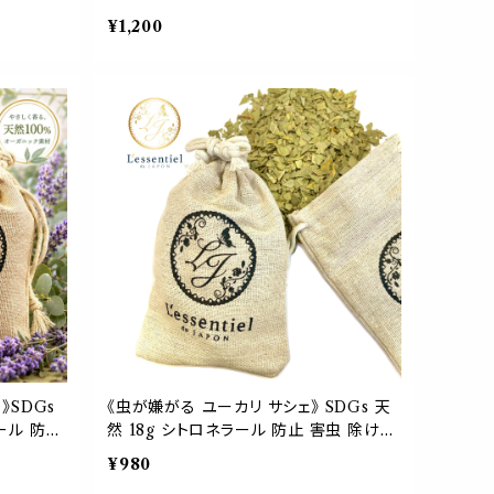
ンタイプ 天
お守り 持ち歩き お寺の香り 寺院 神社 人
¥1,200
レグランス
気 流行 集中力 ヨガ 勉強 仕事 和風 精
リフレッシ
神統一 癒し ヒーリング リラックス 落ち着
ーク 勉強
く フレグランス プレゼント 女性 ギフト 贈
 プチ ギ
り物
 瞑想 浄
》SDGs
《虫が嫌がる ユーカリ サシェ》 SDGs 天
ール 防止
然 18g シトロネラール 防止 害虫 除け
麻袋 匂い
消臭 アロマ ポプリ 麻袋 匂い袋 靴箱 シ
¥980
ゼット ベ
ューズ トイレ クローゼット ベッド シネオ