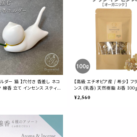
ホルダー 猫 】穴付き 香差し ネコ
【高級 エチオピア産 / 希少】 フ
 線香 立て インセンス スティッ
ンス (乳香) 天然樹脂 お香 100
ト モチーフ ペット インテリア 浄
清め ヨガ 瞑想 試験 集中 勉強
¥2,560
瞑想 インテリア 小物 エネルギー
聖 香り