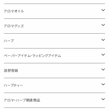
蒸し暑い夏やリフレッシュに
FLOWER LESO. フラワレソット
アロマオイル
消臭に（用途：空間や衣服）
Kiyome LESO. キヨメ レソット
エッセンシャルオイル
アロマグッズ
虫対策に（用途：空間やゴミ箱、ファブリックに）
シングル
体感-4℃ !? 薄荷をブレンドしたアロマスプレー
キャリアオイル
エッセンシャルオイル
ハーブ
空間・気の浄化に（用途：気になる空間に、掃除の後に）
ブレンド
AroMachi アロマチ 町の香り
ディフューザー
サシェ・香り袋
ペーパーアイテム・ラッピングアイテム
マスクの時期に
1mlお試し
Mask&Pillow Aroma
ハーブティー
シーリングワックス シール
詰替容器
シングル
キャンディー
ペーパークリップ
ロールオンボトル
ハーブティー
ブレンド
ウェルカムボード・装飾
スプレーボトル
ブレンド
アロマ・ハーブ関連商品