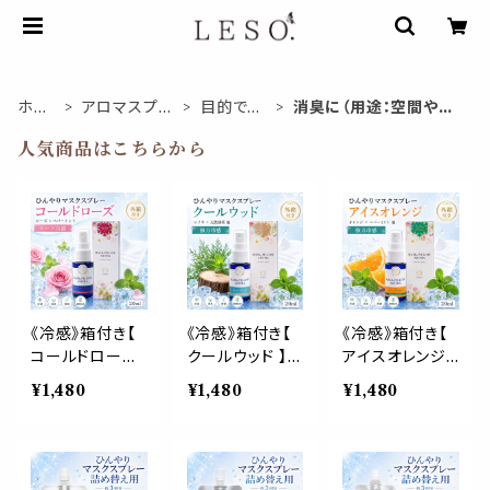
ホー
アロマスプレ
目的で選
消臭に（用途：空間や衣
ム
ー
ぶ
服）
人気商品はこちらから
《冷感》箱付き【
《冷感》箱付き【
《冷感》箱付き【
コールドローズ
クールウッド 】マ
アイスオレンジ
】マスク & ピロ
スク & ピロー
】マスク & ピロ
¥1,480
¥1,480
¥1,480
ー アロマ 20ml
アロマ 20ml｜
ー アロマ 20ml
｜薔薇 ペパーミ
ヒノキ ヒバ 天然
｜スイートオレ
ント 夏 ひんやり
薄荷 夏 ひんや
ンジ ペパーミン
涼しい スプレー
り 涼しい 森林
ト 夏 ひんやり