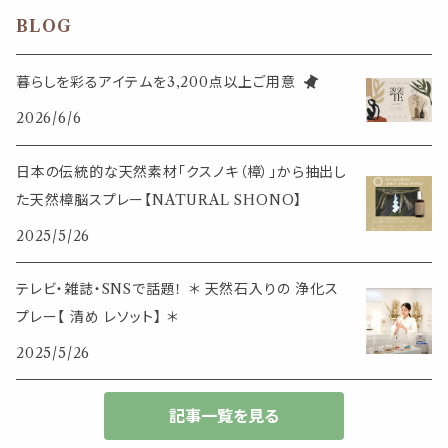
その他
ブックマーク・しおり
卓上トイ・アイテム
ネックレス
BLOG
香皿・お香立て・ケース
生活・モノ
クリップ式ディフューザー
定規
花瓶
リング
暮らしを彩るアイテムを3,200点以上ご用意
イベント・活動・旅行
その他
2026/6/6
筆記用具
スマホアイテム
ブレスレット
使いやすいベーシック
日本の伝統的な天然素材「クスノキ（樟）」から抽出し
事務用品
レザーアイテム
スマホアイテム
た天然樟脳スプレー【NATURAL SHONO】
ミニサイズ
2025/5/26
生活アイテム
その他
大きめサイズ
テレビ・雑誌・SNSで話題！ ＊ 天然石入りの 浄化ス
プレー【 清め レソット】 ＊
50個以上の大容量
2025/5/26
ダブルクリップ・その他
記事一覧を見る