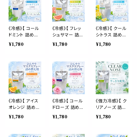
枕 睡眠 癒し 植
系 スプレー 枕
涼しい スプレー
物由来 消臭 静
寝具 リフレッシ
枕 睡眠 癒し 植
菌 携帯用 ギフ
ュ 植物由来 消
物由来 消臭 静
ト プレゼント
臭 静菌 携帯用
菌 携帯用 ギフ
ギフト プレゼン
ト プレゼント
《冷感》【 コール
《冷感》【 フレッ
《冷感》【 クール
ト
ドミント 詰め替
シュサマー 詰め
シトラス 詰め替
え用 70ml 】マ
替え用 70ml 】
え用 70ml 】マ
¥1,780
¥1,780
¥1,780
スク & ピロー
マスク & ピロ
スク & ピロー
アロマ｜ペパー
ー アロマ｜グレ
アロマ｜レモン
ミント 国産天然
ープフルーツホ
コールドプレスト
薄荷 夏 ひんや
ワイト ペパーミ
ペパーミント 天
り 涼しい 詰替
ント 柑橘 夏 ひ
然薄荷 夏 ひん
パウチ 約3回分
んやり 涼しい 詰
やり 涼しい 詰
消臭 静菌 冷感
替パウチ 約3回
替パウチ 約3回
アロマスプレー
分 消臭 静菌 冷
分 消臭 静菌 冷
感 アロマスプレ
感 アロマスプレ
《冷感》【 アイス
《冷感》【 コール
《強力冷感》【 ク
ー
ー
オレンジ 詰め替
ドローズ 詰め替
リアノーズ 詰め
え用 70ml 】マ
え用 70ml 】マ
替え用 70ml 】
¥1,780
¥1,780
¥1,780
スク & ピロー
スク & ピロー
マスク & ピロ
アロマ｜スイー
アロマ｜ローズ
ー アロマ｜北海
トオレンジ ペパ
ペパーミント 天
道ハッカ ペパー