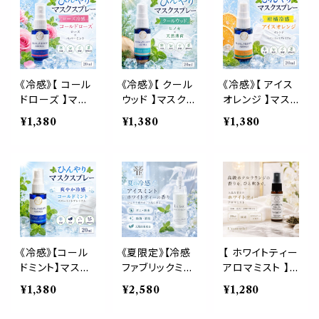
ーミント 天然薄
然薄荷 夏 ひん
ミント ユーカリ
荷 夏 ひんやり
やり 涼しい 詰
ティートゥリー
涼しい マスクス
替パウチ 約3回
強め 爽快 鼻す
プレー 枕 寝具
分 消臭 静菌 冷
っきり 夏 ひんや
消臭 静菌 植物
感 アロマスプレ
り 涼しい 詰替
由来 約3回分
ー
パウチ 約3回分
《冷感》【 コール
《冷感》【 クール
《冷感》【 アイス
消臭 静菌 冷感
ドローズ 】マス
ウッド 】マスク
オレンジ 】マス
アロマスプレー
ク & ピロー ア
& ピロー アロ
ク & ピロー ア
¥1,380
¥1,380
¥1,380
ロマ 20ml｜薔
マ 20ml｜ヒノ
ロマ 20ml｜ス
薇 ペパーミント
キ ヒバ 天然薄
イートオレンジ
夏 ひんやり 涼し
荷 夏 ひんやり
天然薄荷 ペパ
い スプレー 枕
涼しい 森林系
ーミント 柑橘 夏
睡眠 癒し 植物
スプレー 枕 寝
ひんやり 涼しい
由来 消臭 静菌
具 リフレッシュ
スプレー 枕 睡
携帯用 ギフト プ
植物由来 消臭
眠 癒し 植物由
レゼント
静菌 携帯用 ギ
来 消臭 静菌 携
フト プレゼント
帯用 ギフト プレ
《冷感》【コール
《夏限定》【冷感
【 ホワイトティー
ゼント
ドミント】マスク
ファブリックミス
アロマミスト 】
& ピロー アロ
ト】アイスミント
高級ホテルラウ
¥1,380
¥2,580
¥1,280
マ 20ml｜ ペパ
＆ホワイトティー
ンジの香り｜ピ
ーミント 薄荷 夏
の香り｜衣類 寝
ロー 枕 ルーム