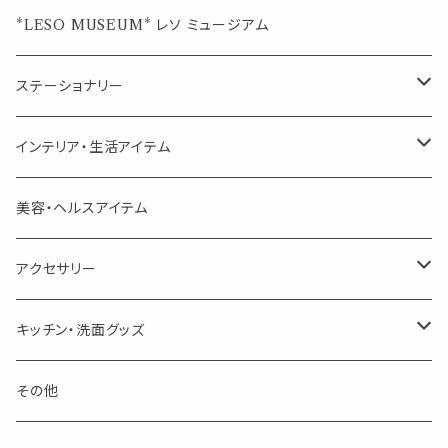
ジュエルオブビューティー
ジュエル オブ ビューティー
席札クリップ
スポイトボトル
シングル
エッセンシャルオイル
*LESO MUSEUM* レソ ミュージアム
美人さんのハーブティー
美人さんのハーブティー
シングル
プチギフト
精油用ボトル
クラフト器材・道具
ステーショナリー
頑張るあなたのティータイム
勉強やデスクワークを頑張るあなたへ 作業用ハーブティー
ブレンド
キャリアオイル・ワックス
ポンプ式ボトル
お香・サシェ・キャンドル
デザインクリップ
インテリア・生活アイテム
季節のハーブティー
季節のハーブティー
1mLお試し
道具
線香
記号（ハート,星,etc）
リップ容器
ディフューザー
ページオープナー・ワイドクリップ
オブジェ
美容・ヘルスアイテム
箱入りアソート
箱入りアソート
サシェ・香り袋
音楽・楽器
アロマオイルウォーマー
スクリュー容器
ポストカード・メッセージカード
キャンドル・お香
アクセサリー
キャンドル
生き物
アロマストーン
チューブ
フック・マグネット・画鋲
ウォールアイテム
ブローチ・ピンバッチ
キッチン・洗面グッズ
インセンスパウダー
食べ物・飲み物
ウッドディフューザー
フック・マグネット・画鋲
スライドケース
ステッカー・マスキングテープ・付箋
収納・小物トレー
ピアス
カトラリー
その他
天然のお香
自然・植物・天気
吊り下げディフューザー
ウォールステッカー