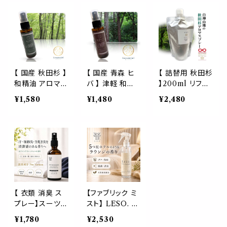
ひんやり 涼しい
具 枕 シーツ ソ
スプレー 20ml
スプレー 枕 睡
ファ カーテン ス
衣類 寝具 トイレ
眠 癒し 植物由
ーツ シャツ 消
空間 携帯用 国
来 消臭 静菌 携
臭 除菌 防虫 ダ
産 日本製 ギフ
帯用 ギフト プレ
ニ対策 クールス
ト L’essentiel
ゼント
プレー 日本製 L
du JAPON
ESO.
【 国産 秋田杉 】
【 国産 青森 ヒ
【 詰替用 秋田杉
和精油 アロマス
バ 】 津軽 和精
】200ml リフィ
プレー 白神山地
油 アロマスプレ
ル 消臭 白神山
¥1,580
¥1,480
¥2,480
スギ 防虫 虫 除
ー 檜葉 防虫 虫
水 アロマ マス
け 除菌 100%
除け 除菌 10
ク スプレー ル
天然 希少 香り
0% 天然 希少
ーム フレッシュ
瞑想 森林浴 キ
香り 瞑想 森林
ナー タバコ臭 1
ャンプ サウナ 車
浴 キャンプ サウ
00ml 大容量
消臭 侘び寂び
ナ 車 消臭
森林浴 植物 芳
プレゼント
香 癒し 木 スギ
天然水
【 衣類 消臭 ス
【ファブリック ミ
プレー】スーツ
スト】 LESO. 除
リフレッシャー
菌 消臭 防虫 ダ
¥1,780
¥2,530
上品 良い香り
ニ アロマ スプレ