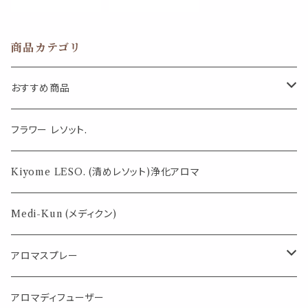
強力成分 Pro｜
ー ホワイト ティ
ホワイト グリー
ー 香り ホテル
ン ティー メンズ
ラウンジ ロビー
商品カテゴリ
レディース 靴 寝
寝具 国産 空間
具 枕 ソファ 汗
ルームフレッシュ
臭 加齢臭 生乾
ナー リビング 靴
おすすめ商品
き臭 プラウド 国
シューズ トイレ
産 ファブリック
虫除け 除虫菊
ミスト LESO.
気になる虫対策に
フラワー レソット.
薄荷の香りで体感温度-4℃ !? スースーシリーズ
Kiyome LESO. (清めレソット)浄化アロマ
パロサント
Medi-Kun (メディクン)
アロマスプレー
目的で選ぶ
アロマディフューザー