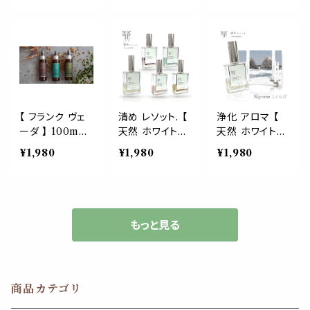
除け 除菌 10
やすみ 睡眠 安
宝石 パワースト
0% 天然 希少
眠 リラックス 安
ーン 国産 消臭
香り 瞑想 森林
らぎ マスク リフ
除菌 マスク ス
浴 キャンプ サウ
レッシュ ギフト
プレー 香水 枕
ナ 車 消臭
プレゼント 国産
カバー トイレ パ
ロサント フラン
キンセンス 父 母
誕生日 ギフト プ
【 フランク ヴェ
清め レソット. 【
浄化 アロマ 【
レゼント
ーダ 】 100mL
天然 ホワイトセ
天然 ホワイトセ
選べる 3種類 ブ
ージ ミスト 】 浄
ージ ミスト 】 清
¥1,980
¥1,980
¥1,980
レンド フランキ
化 アロマ 50ml
め レソット. 50
ンセンス アロマ
宝石 パワースト
ml クリスタル
スプレー ミスト
ーン 国産 消臭
魔除け 宝石 パ
浄化 瞑想 チャ
除菌 マスク ス
ワーストーン 国
クラ ヨガ ベルガ
プレー 香水 巾
産 消臭 除菌 マ
もっと見る
モット ローズ ネ
着 枕 カバー パ
スク スプレー
ロリ ビューティ
ロサント フラン
香水 巾着 枕 カ
ー
キンセンス 父 母
バー パロサント
誕生日 ギフト プ
フランキンセンス
商品カテゴリ
レゼント
父 母 誕生 プレ
ゼント