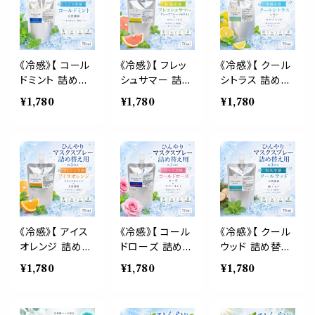
枕 睡眠 癒し 植
系 スプレー 枕
涼しい スプレー
物由来 消臭 静
寝具 リフレッシ
枕 睡眠 癒し 植
菌 携帯用 ギフ
ュ 植物由来 消
物由来 消臭 静
ト プレゼント
臭 静菌 携帯用
菌 携帯用 ギフ
ギフト プレゼン
ト プレゼント
《冷感》【 コール
《冷感》【 フレッ
《冷感》【 クール
ト
ドミント 詰め替
シュサマー 詰め
シトラス 詰め替
え用 70ml 】マ
替え用 70ml 】
え用 70ml 】マ
¥1,780
¥1,780
¥1,780
スク & ピロー
マスク & ピロ
スク & ピロー
アロマ｜ペパー
ー アロマ｜グレ
アロマ｜レモン
ミント 国産天然
ープフルーツホ
コールドプレスト
薄荷 夏 ひんや
ワイト ペパーミ
ペパーミント 天
り 涼しい 詰替
ント 柑橘 夏 ひ
然薄荷 夏 ひん
パウチ 約3回分
んやり 涼しい 詰
やり 涼しい 詰
消臭 静菌 冷感
替パウチ 約3回
替パウチ 約3回
アロマスプレー
分 消臭 静菌 冷
分 消臭 静菌 冷
感 アロマスプレ
感 アロマスプレ
《冷感》【 アイス
《冷感》【 コール
《冷感》【 クール
ー
ー
オレンジ 詰め替
ドローズ 詰め替
ウッド 詰め替え
え用 70ml 】マ
え用 70ml 】マ
用 70ml 】マス
¥1,780
¥1,780
¥1,780
スク & ピロー
スク & ピロー
ク & ピロー ア
アロマ｜スイー
アロマ｜ローズ
ロマ｜ヒノキ ヒ
トオレンジ ペパ
ペパーミント 天
バ 天然薄荷 夏