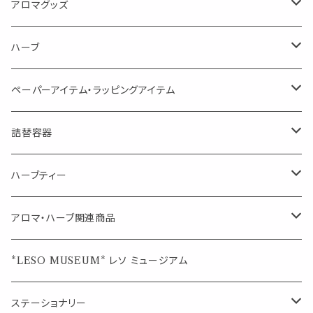
Kiyome LESO. キヨメ レソット
エッセンシャルオイル
アロマグッズ
虫対策に（用途：空間やゴミ箱、ファブリックに）
シングル
体感-4℃ !? 薄荷をブレンドしたアロマスプレー
キャリアオイル
エッセンシャルオイル
ハーブ
空間・気の浄化に（用途：気になる空間に、掃除の後に）
ブレンド
AroMachi アロマチ 町の香り
ディフューザー
サシェ・香り袋
ペーパーアイテム・ラッピングアイテム
マスクの時期に
1mlお試し
Mask&Pillow Aroma
ハーブティー
シーリングワックス シール
詰替容器
シングル
キャンディー
ペーパークリップ
ロールオンボトル
ハーブティー
ブレンド
ウェルカムボード・装飾
スプレーボトル
ブレンド
アロマ・ハーブ関連商品
ジュエルオブビューティー
ジュエル オブ ビューティー
席札クリップ
スポイトボトル
シングル
エッセンシャルオイル
*LESO MUSEUM* レソ ミュージアム
美人さんのハーブティー
美人さんのハーブティー
シングル
プチギフト
精油用ボトル
クラフト器材・道具
ステーショナリー