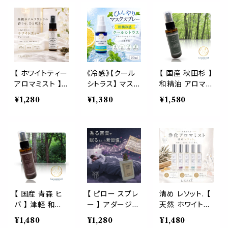
天然薄荷 ペパ
ひんやり 涼しい
具 枕 シーツ ソ
ーミント 柑橘 夏
スプレー 枕 睡
ファ カーテン ス
ひんやり 涼しい
眠 癒し 植物由
ーツ シャツ 消
スプレー 枕 睡
来 消臭 静菌 携
臭 除菌 防虫 ダ
眠 癒し 植物由
帯用 ギフト プレ
ニ対策 クールス
来 消臭 静菌 携
ゼント
プレー 日本製 L
帯用 ギフト プレ
ESO.
【 ホワイトティー
《冷感》【クール
【 国産 秋田杉 】
ゼント
アロマミスト 】
シトラス】 マスク
和精油 アロマス
高級ホテルラウ
& ピロー アロ
プレー 白神山地
¥1,280
¥1,380
¥1,580
ンジの香り｜ピ
マ 20ml｜柑橘
スギ 防虫 虫 除
ロー 枕 ルーム
レモン ペパーミ
け 除菌 100%
スプレー 20ml
ント 夏 ひんやり
天然 希少 香り
衣類 寝具 トイレ
涼しい スプレー
瞑想 森林浴 キ
空間 携帯用 国
枕 睡眠 癒し 植
ャンプ サウナ 車
産 日本製 ギフ
物由来 消臭 静
消臭 侘び寂び
ト L’essentiel
菌 携帯用 ギフ
プレゼント
du JAPON
ト プレゼント
【 国産 青森 ヒ
【 ピロー スプレ
清め レソット. 【
バ 】 津軽 和精
ー 】 アダージョ
天然 ホワイトセ
油 アロマスプレ
香り 音楽 眠る
ージ ミスト 】 浄
¥1,480
¥1,280
¥1,480
ー 檜葉 防虫 虫
アロマ ミスト お
化 アロマ 20ml