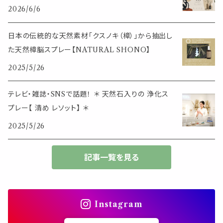
その他
2026/6/6
筆記用具
スマホアイテム
ブレスレット
使いやすいベーシック
日本の伝統的な天然素材「クスノキ（樟）」から抽出し
事務用品
レザーアイテム
スマホアイテム
た天然樟脳スプレー【NATURAL SHONO】
ミニサイズ
2025/5/26
生活アイテム
その他
大きめサイズ
テレビ・雑誌・SNSで話題！ ＊ 天然石入りの 浄化ス
プレー【 清め レソット】 ＊
50個以上の大容量
2025/5/26
ダブルクリップ・その他
記事一覧を見る
Instagram