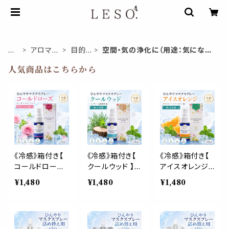
ホ
アロマス
目的
空間・気の浄化に（用途：気になる
ー
プレー
で選
空間に、掃除の後に）
人気商品はこちらから
ム
ぶ
《冷感》箱付き【
《冷感》箱付き【
《冷感》箱付き【
コールドローズ
クールウッド 】マ
アイスオレンジ
】マスク & ピロ
スク & ピロー
】マスク & ピロ
¥1,480
¥1,480
¥1,480
ー アロマ 20ml
アロマ 20ml｜
ー アロマ 20ml
｜薔薇 ペパーミ
ヒノキ ヒバ 天然
｜スイートオレ
ント 夏 ひんやり
薄荷 夏 ひんや
ンジ ペパーミン
涼しい スプレー
り 涼しい 森林
ト 夏 ひんやり