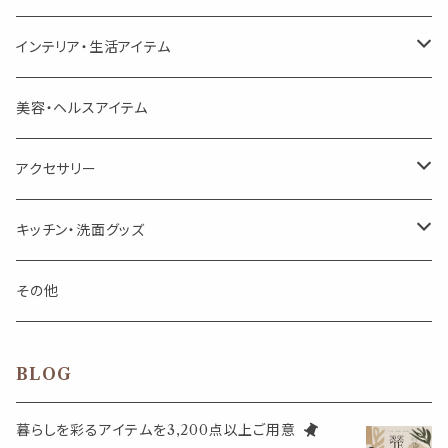
頑張るあなたのティータイム
勉強やデスクワークを頑張るあなたへ 作業用ハーブティー
ブレンド
キャリアオイル・ワックス
ポンプ式ボトル
お香・サシェ・キャンドル
デザインクリップ
インテリア・生活アイテム
季節のハーブティー
季節のハーブティー
1mLお試し
道具
線香
記号（ハート,星,etc）
リップ容器
ディフューザー
ページオープナー・ワイドクリップ
オブジェ
美容・ヘルスアイテム
箱入りアソート
箱入りアソート
サシェ・香り袋
音楽・楽器
アロマオイルウォーマー
スクリュー容器
ポストカード・メッセージカード
キャンドル・お香
アクセサリー
キャンドル
生き物
アロマストーン
チューブ
フック・マグネット・画鋲
ウォールアイテム
ブローチ・ピンバッチ
キッチン・洗面グッズ
インセンスパウダー
食べ物・飲み物
ウッドディフューザー
フック・マグネット・画鋲
スライドケース
ステッカー・マスキングテープ・付箋
収納・小物トレー
ピアス
カトラリー
その他
天然のお香
自然・植物・天気
吊り下げディフューザー
ウォールステッカー
その他
ブックマーク・しおり
卓上トイ・アイテム
ネックレス
BLOG
香皿・お香立て・ケース
生活・モノ
クリップ式ディフューザー
定規
花瓶
リング
暮らしを彩るアイテムを3,200点以上ご用意
イベント・活動・旅行