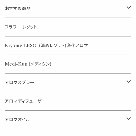
おすすめ商品
気になる虫対策に
フラワー レソット.
薄荷の香りで体感温度-4℃ !? スースーシリーズ
Kiyome LESO. (清めレソット)浄化アロマ
パロサント
Medi-Kun (メディクン)
アロマスプレー
目的で選ぶ
アロマディフューザー
蒸し暑い夏やリフレッシュに
FLOWER LESO. フラワレソット
アロマオイル
消臭に（用途：空間や衣服）