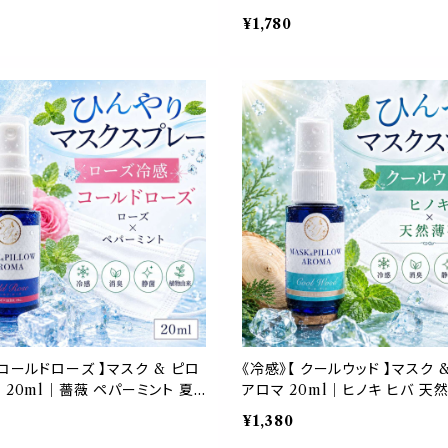
 天然薄荷 夏 ひんやり 涼しい
天然薄荷 夏 ひんやり 涼しい 
¥1,780
 約3回分 消臭 静菌 冷感 アロ
約3回分 消臭 静菌 冷感 アロ
ー
 コールドローズ 】マスク & ピロ
《冷感》【 クールウッド 】マスク 
 20ml｜薔薇 ペパーミント 夏
アロマ 20ml｜ヒノキ ヒバ 天
涼しい スプレー 枕 睡眠 癒し 植
ひんやり 涼しい 森林系 スプレー
¥1,380
臭 静菌 携帯用 ギフト プレゼン
リフレッシュ 植物由来 消臭 静