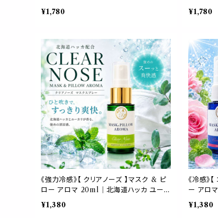
レンジ ペパーミント 天然薄荷 夏 ひんや
パーミント
¥1,780
¥1,780
り 涼しい マスクスプレー 枕 寝具 消臭
詰替パウチ
静菌 植物由来 約3回分
マスプレ
《強力冷感》【 クリアノーズ 】マスク & ピ
《冷感》【
ロー アロマ 20ml｜北海道ハッカ ユーカ
ー アロマ
リ ペパーミント 強め ひんやり 清涼 マス
ひんやり 
¥1,380
¥1,380
クスプレー 枕 寝具 植物由来 消臭 静菌
物由来 消