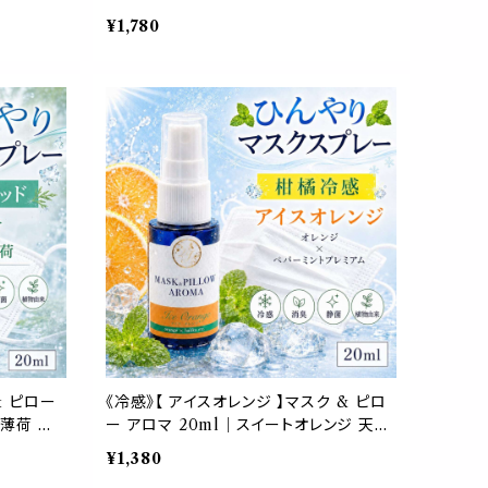
詰替パウチ
ハッカ ペパーミント ユーカリ ティートゥリ
¥1,780
マスプレー
ー 強め 爽快 鼻すっきり 夏 ひんやり 涼し
い 詰替パウチ 約3回分 消臭 静菌 冷感
アロマスプレー
& ピロー
《冷感》【 アイスオレンジ 】マスク & ピロ
然薄荷 夏
ー アロマ 20ml｜スイートオレンジ 天然
 枕 寝具
薄荷 ペパーミント 柑橘 夏 ひんやり 涼し
¥1,380
菌 携帯用
い スプレー 枕 睡眠 癒し 植物由来 消臭