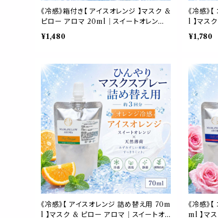
《冷感》箱付き【 アイスオレンジ 】マスク &
《冷感》【
ピロー アロマ 20ml｜スイートオレンジ
l 】マス
ペパーミント 夏 ひんやり 涼しい スプレー
ト 国産天
¥1,480
¥1,780
枕 睡眠 癒し 植物由来 消臭 静菌 携帯用
パウチ 約
ギフト プレゼント
プレー
《冷感》【 アイスオレンジ 詰め替え用 70m
《冷感》【
l 】マスク & ピロー アロマ｜スイートオ
ml 】マ