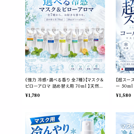
《強力 冷感・選べる香り 全7種》【マスク＆
【超スー
ピローアロマ 詰め替え用 70ml 】天然薄
ー 50m
荷 アロマスプレー 約3回分 マスク 枕 寝
ール ミン
¥1,780
¥1,580
具 消臭 静菌 植物由来 夏 ひんやり 詰替
アロマ 鼻
パウチ