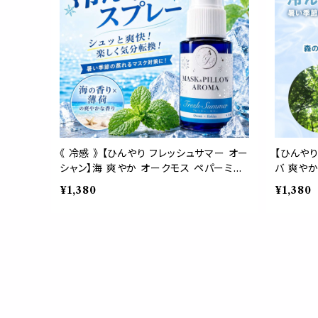
《 冷感 》 【ひんやり フレッシュサマー オー
【ひんやり
シャン】海 爽やか オークモス ペパーミン
バ 爽やか
ト ジュニパーベリー 天然薄荷 マスクスプ
ち運び 夏
¥1,380
¥1,380
レー ピロースプレー 夏 清涼 消臭 静菌
清涼 消臭
携帯用 アロマスプレー