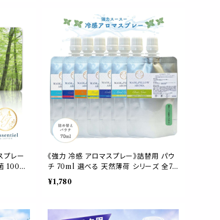
静菌 携帯用 ギフト プレゼント
マスプレー
《強力 冷感 アロマスプレー》詰替用 パウ
 100%
チ 70ml 選べる 天然薄荷 シリーズ 全7
ャンプ サ
種 ｜アロマ ハーブ 清涼感 爽快 マスク
¥1,780
ト
薄荷 ペパーミント 冷たい 涼しい 消臭 静
菌 大人気 持ち運び 気分転換 集中 花粉