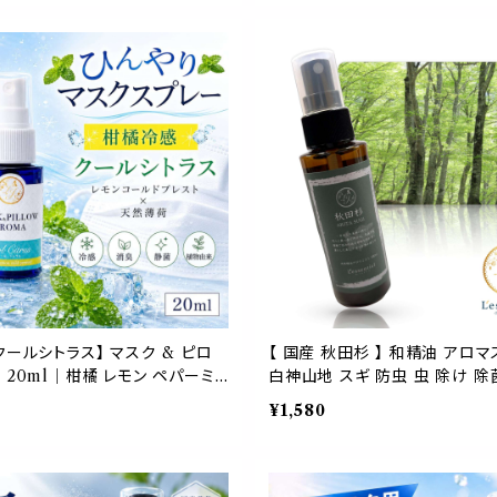
ギフト プレゼント
クールシトラス】 マスク & ピロ
【 国産 秋田杉 】 和精油 アロ
 20ml｜柑橘 レモン ペパーミ
白神山地 スギ 防虫 虫 除け 除菌
ひんやり 涼しい スプレー 枕 睡眠
天然 希少 香り 瞑想 森林浴 キ
¥1,580
由来 消臭 静菌 携帯用 ギフト
ウナ 車 消臭 侘び寂び プレゼン
ト