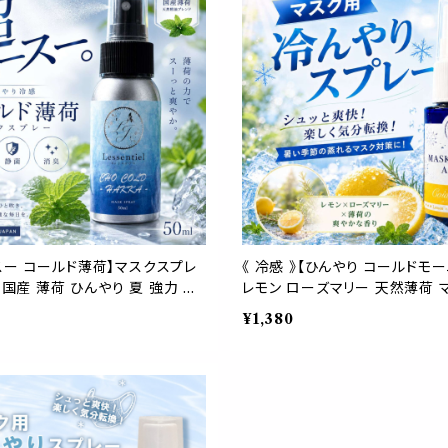
スー コールド薄荷】マスクスプレ
《 冷感 》【ひんやり コールドモー
l 国産 薄荷 ひんやり 夏 強力 ク
レモン ローズマリー 天然薄荷 
ト 森林 冷却 清涼 熱 消臭 静菌
レー ピロースプレー 夏 清涼 寝
¥1,380
通し 精油 国産 ハッカ
静菌 携帯用 アロマスプレー