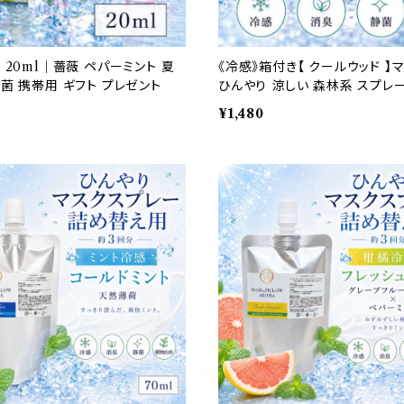
 20ml｜薔薇 ペパーミント 夏
《冷感》箱付き【 クールウッド 】マ
静菌 携帯用 ギフト プレゼント
ひんやり 涼しい 森林系 スプレー
プレゼント
¥1,480