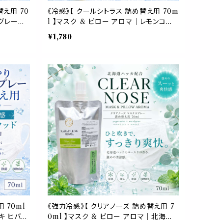
替え用 70
《冷感》【 クールシトラス 詰め替え用 70m
｜グレープ
l 】マスク & ピロー アロマ｜レモンコー
橘 夏 ひ
ルドプレスト ペパーミント 天然薄荷 夏 ひ
¥1,780
回分 消臭
んやり 涼しい 詰替パウチ 約3回分 消臭
静菌 冷感 アロマスプレー
 70ml
《強力冷感》【 クリアノーズ 詰め替え用 7
キ ヒバ
0ml 】マスク & ピロー アロマ｜北海道