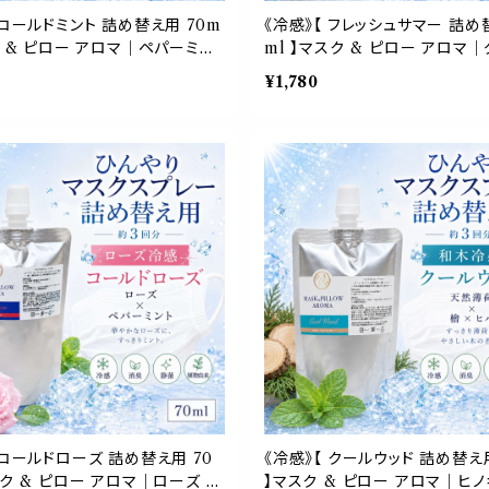
 コールドミント 詰め替え用 70m
《冷感》【 フレッシュサマー 詰め
ク & ピロー アロマ｜ペパーミン
ml 】マスク & ピロー アロマ
然薄荷 夏 ひんやり 涼しい 詰替
フルーツホワイト ペパーミント 柑
¥1,780
3回分 消臭 静菌 冷感 アロマス
んやり 涼しい 詰替パウチ 約3
静菌 冷感 アロマスプレー
 コールドローズ 詰め替え用 70
《冷感》【 クールウッド 詰め替え用
スク & ピロー アロマ｜ローズ ペ
】マスク & ピロー アロマ｜ヒノ