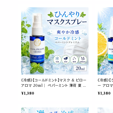
携帯用 ギフト プレゼント
ト
《冷感》【コールドミント】マスク & ピロー
《冷感》【
アロマ 20ml｜ ペパーミント 薄荷 夏 ひ
ー アロマ
んやり 涼しい スプレー 枕 睡眠 癒し 植
ント 夏 
¥1,380
¥1,380
物由来 消臭 静菌 携帯用 ギフト プレゼン
癒し 植物
ト
プレゼン