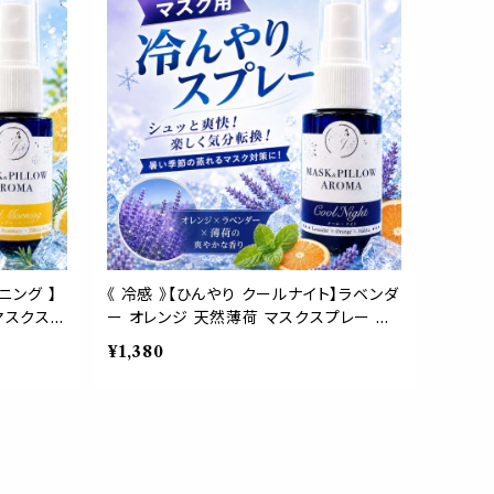
ニング 】
《 冷感 》【ひんやり クールナイト】ラベンダ
マスクスプ
ー オレンジ 天然薄荷 マスクスプレー ピ
具 消臭
ロースプレー 夏 寝具 清涼 消臭 静菌 携
¥1,380
帯用 アロマスプレー