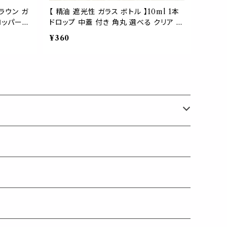
ラウン ガ
【 精油 遮光性 ガラス ボトル 】10ml 1本
ロッパー
ドロップ 中蓋 付き 角丸 選べる クリア 透
ラウン
明 容器 グリーン ブラウン ブルー 緑 青
¥360
茶 精油 エッセンシャル オイル キャリア ア
ロマ フレグランス ディフューザー ミニ 少
量 コンパクト 携帯 車 芳香 AEAJ 検定
詰替 容器 茶 クリア 開封 安全 黒キャッ
プ 保存