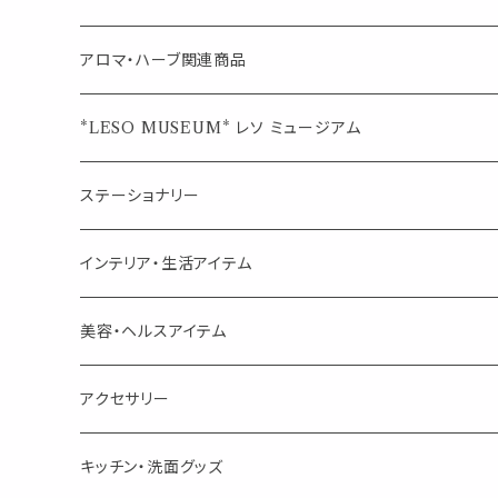
ブレンド
ウェルカムボード・装飾
スプレーボトル
ブレンド
アロマ・ハーブ関連商品
ジュエルオブビューティー
ジュエル オブ ビューティー
席札クリップ
スポイトボトル
シングル
エッセンシャルオイル
*LESO MUSEUM* レソ ミュージアム
美人さんのハーブティー
美人さんのハーブティー
シングル
プチギフト
精油用ボトル
クラフト器材・道具
ステーショナリー
頑張るあなたのティータイム
勉強やデスクワークを頑張るあなたへ 作業用ハーブティー
ブレンド
キャリアオイル・ワックス
ポンプ式ボトル
お香・サシェ・キャンドル
デザインクリップ
インテリア・生活アイテム
季節のハーブティー
季節のハーブティー
1mLお試し
道具
線香
記号（ハート,星,etc）
リップ容器
ディフューザー
ページオープナー・ワイドクリップ
オブジェ
美容・ヘルスアイテム
箱入りアソート
箱入りアソート
サシェ・香り袋
音楽・楽器
アロマオイルウォーマー
スクリュー容器
ポストカード・メッセージカード
キャンドル・お香
アクセサリー
キャンドル
生き物
アロマストーン
チューブ
フック・マグネット・画鋲
ウォールアイテム
ブローチ・ピンバッチ
キッチン・洗面グッズ