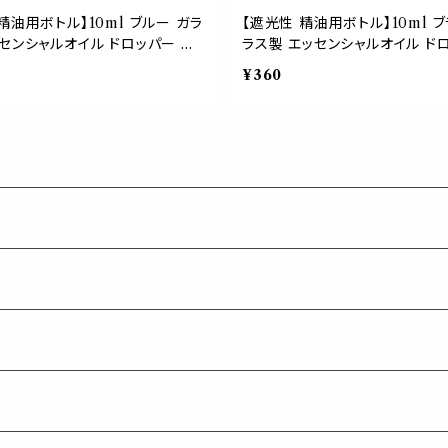
精油用ボトル】10ml ブルー ガラ
【遮光性 精油用ボトル】10ml ブ
センシャルオイル ドロッパー ア
ラス製 エッセンシャルオイル ド
 容器 詰め替え ブラウン
アロマ 保存 容器 詰め替え ブ
¥360