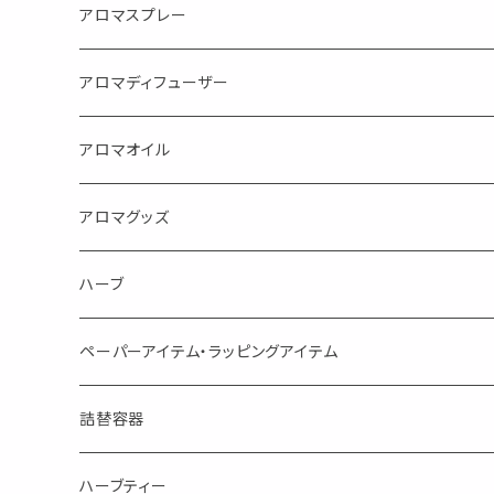
アロマスプレー
目的で選ぶ
アロマディフューザー
蒸し暑い夏やリフレッシュに
FLOWER LESO. フラワレソット
アロマオイル
消臭に（用途：空間や衣服）
Kiyome LESO. キヨメ レソット
エッセンシャルオイル
アロマグッズ
虫対策に（用途：空間やゴミ箱、ファブリックに）
シングル
体感-4℃ !? 薄荷をブレンドしたアロマスプレー
キャリアオイル
エッセンシャルオイル
ハーブ
空間・気の浄化に（用途：気になる空間に、掃除の後に）
ブレンド
AroMachi アロマチ 町の香り
ディフューザー
サシェ・香り袋
ペーパーアイテム・ラッピングアイテム
マスクの時期に
1mlお試し
Mask&Pillow Aroma
ハーブティー
シーリングワックス シール
詰替容器
シングル
キャンディー
ペーパークリップ
ロールオンボトル
ハーブティー