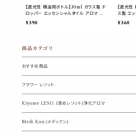
【遮光性 精油用ボトル】30ml ガラス製 ド
【遮光性 
ロッパー エッセンシャルオイル アロマ 保
ス製 エッ
存 容器 詰め替え ブラウン グリーン ブル
ロマ 保存
¥390
¥360
ー
商品カテゴリ
おすすめ商品
気になる虫対策に
フラワー レソット.
薄荷の香りで体感温度-4℃ !? スースーシリーズ
Kiyome LESO. (清めレソット)浄化アロマ
パロサント
Medi-Kun (メディクン)