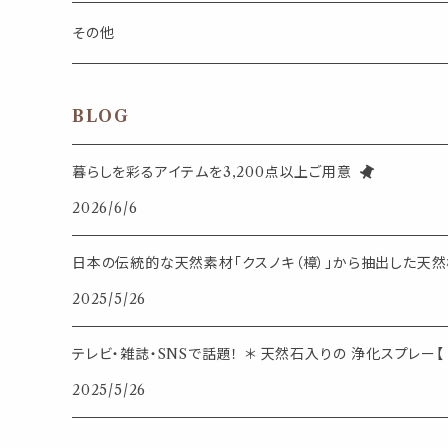
インセンスパウダー
食べ物・飲み物
ウッドディフューザー
フック・マグネット・画鋲
スライドケース
ステッカー・マスキングテープ・付箋
収納・小物トレー
ピアス
カトラリー
その他
天然のお香
自然・植物・天気
吊り下げディフューザー
ウォールステッカー
その他
ブックマーク・しおり
卓上トイ・アイテム
ネックレス
BLOG
香皿・お香立て・ケース
生活・モノ
クリップ式ディフューザー
定規
花瓶
リング
暮らしを彩るアイテムを3,200点以上ご用意
イベント・活動・旅行
その他
2026/6/6
筆記用具
スマホアイテム
ブレスレット
使いやすいベーシック
日本の伝統的な天然素材「クスノキ（樟）」から抽出した天然樟
事務用品
レザーアイテム
スマホアイテム
2025/5/26
ミニサイズ
生活アイテム
その他
テレビ・雑誌・SNSで話題！ ＊ 天然石入りの 浄化スプレー【 
大きめサイズ
2025/5/26
50個以上の大容量