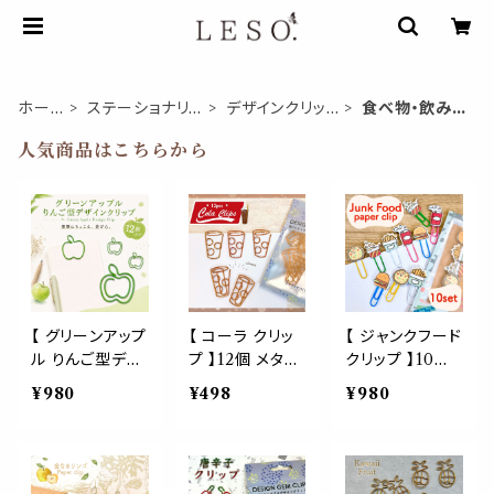
ホー
ステーショナリ
デザインクリッ
食べ物・飲み
ム
ー
プ
物
人気商品はこちらから
【 グリーンアップ
【 コーラ クリッ
【 ジャンクフード
ル りんご型デザ
プ 】12個 メタリ
クリップ 】10個
インクリップ 12
ック オレンジ ゼ
セット カラフル
¥980
¥498
¥980
個入り 】ペーパ
ム ペーパー ア
ポップ 木製 ハン
ークリップ Gre
イテム 炭酸 喫
バーガー ポテト
en Apple 書類
茶 カラー デス
ピザ ポップコー
整理 メモクリッ
ク オフィス ドリ
ン コーラ ジュー