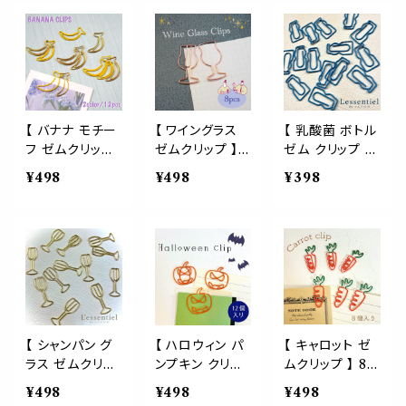
パー 用紙 封筒
くだもの 農家
パークリップ バ
収納 テキスト
ゼムクリップ バ
インダー ブック
教科書 参考書
インダー 栞 ブッ
マーカー 果物
辞書 文房具 事
クマーカー 手帳
柑橘 日本 ユズ
務 店舗 ショップ
カレンダー 日記
ゆず 果樹園 ジ
オフィス 袋 密封
東北 青森 ラッ
ャム みかん 高
キッチン アイテ
ピング メッセー
知 徳島 愛媛 大
【 バナナ モチー
【 ワイングラス
【 乳酸菌 ボトル
ム
ジカード 事務用
分 温泉 ラッピン
フ ゼムクリップ
ゼムクリップ 】8
ゼム クリップ 】
品 資料 まとめ
グ 学校
】12個入り 選べ
個入り ピンクゴ
15個入り 文房
¥498
¥498
¥398
る モチーフ デザ
る2色 イエロー
ールド ペーパー
具 事務用品 青
インクリップ
ゴールド 房 デザ
クリップ メッセ
色 ブルー 毎日
イン 事務用品
ージカード パー
配達 新聞 誕生
文房具 果物 フ
ティー クリスマ
日 バインダー
ルーツ 手紙 ブッ
ス 会場 イベント
ペーパー 生活
クマーカー 野菜
結婚式 披露宴
雑貨 ラッピング
ラッピング バイ
名刺 オフィス ペ
ブックマーク 本
ンダー 学校 八
ーパーアイテム
読書 資料 勉強
百屋 南国 元気
事務用品 文房
学校 食事 敬老
【 シャンパン グ
【 ハロウィン パ
【 キャロット ゼ
具 ラッピング
父 母 健康
ラス ゼムクリッ
ンプキン クリッ
ムクリップ 】 8個
プ 】 12個入り
プ 】12個入り ゼ
入り 事務用品
¥498
¥498
¥498
金色 ゴールド
ムクリップ オレ
文房具 雑貨 野