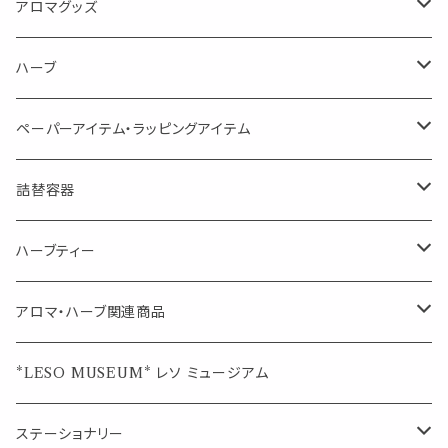
Kiyome LESO. キヨメ レソット
エッセンシャルオイル
アロマグッズ
虫対策に（用途：空間やゴミ箱、ファブリックに）
シングル
体感-4℃ !? 薄荷をブレンドしたアロマスプレー
キャリアオイル
エッセンシャルオイル
ハーブ
空間・気の浄化に（用途：気になる空間に、掃除の後に）
ブレンド
AroMachi アロマチ 町の香り
ディフューザー
サシェ・香り袋
ペーパーアイテム・ラッピングアイテム
マスクの時期に
1mlお試し
Mask&Pillow Aroma
ハーブティー
シーリングワックス シール
詰替容器
シングル
キャンディー
ペーパークリップ
ロールオンボトル
ハーブティー
ブレンド
ウェルカムボード・装飾
スプレーボトル
ブレンド
アロマ・ハーブ関連商品
ジュエルオブビューティー
ジュエル オブ ビューティー
席札クリップ
スポイトボトル
シングル
エッセンシャルオイル
*LESO MUSEUM* レソ ミュージアム
美人さんのハーブティー
美人さんのハーブティー
シングル
プチギフト
精油用ボトル
クラフト器材・道具
ステーショナリー