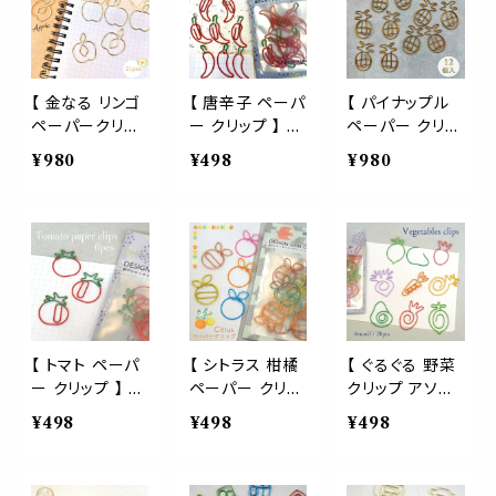
プ ブックマーク
ンク 手帳 日記
ス スナック菓子
青りんご グリー
分類 仕分け バ
食べ物 イベント
ン フルーツ 文
インダー 仕分け
オフィス 文具 文
房具 かわいい
収納 資料プリン
房具 筆記用具
おしゃれ 手帳 ノ
ト カレンダー モ
雑貨 ペーパー
【 金なる リンゴ
【 唐辛子 ペーパ
【 パイナップル
ート 学校 オフィ
チーフ メモ ラッ
デスク ゼム モ
ペーパークリッ
ー クリップ 】 12
ペーパー クリッ
ス
ピング ギフト プ
チーフ A4 プレ
プ 】21個入 ゴー
個入 韓国 トウ
プ 】 12個 ゴー
¥980
¥498
¥980
レゼント ブック
ゼント ラッピン
ルド 金運 黄金
ガラシ 赤 一味
ルド 黄金 フルー
マーク ブックマ
グ 手帳 本 栞 ブ
幸運 仕事 商売
ハバネロ ゼム
ツ 夏 果物 事務
ーカー 栞 ショッ
ック バインダー
お守り りんご ア
文房具 麻辣 麺
用品 チャック 袋
プ カード タピオ
学校 事務 用品
ップル 果物 フル
野菜 汗 事務 書
ラッピング ギフ
カ 事務 学校 会
会社 仕分け
ーツ 林檎 くだ
類 整理 手帳 勉
ト プレゼント ゼ
社 カフェ 喫茶
もの 農家 ゼム
強 ギフト ラッピ
ム デスク アイテ
店 かわいい ポ
クリップ バイン
ング プレゼント
ム 手帳 書類 整
ップ
ダー 栞 ブックマ
飲食 可愛い
理 勉強 文房具
ーカー 手帳 カ
メッセージ
【 トマト ペーパ
【 シトラス 柑橘
【 ぐるぐる 野菜
レンダー 日記
ー クリップ 】 6
ペーパー クリッ
クリップ アソー
東北 青森 ラッ
個入り ゼム 文
プ 】 20個 アソ
ト 】20個入り 6
¥498
¥498
¥498
ピング メッセー
房具 野菜 夏 サ
ート カラフル オ
種類 カラフル
ジカード 事務用
ラダ ステーショ
レンジ 柚子 フル
ベジタブル ペー
品 資料 まとめ
ナリー アイテム
ーツ メタリック
パー モチーフ