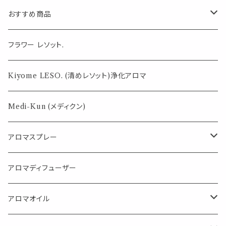
学校 給食 イタリ
おすすめ商品
アン デスクアイ
テム カード
気になる虫対策に
フラワー レソット.
薄荷の香りで体感温度-4℃ !? スースーシリーズ
Kiyome LESO. (清めレソット)浄化アロマ
パロサント
Medi-Kun (メディクン)
アロマスプレー
目的で選ぶ
アロマディフューザー
蒸し暑い夏やリフレッシュに
FLOWER LESO. フラワレソット
アロマオイル
消臭に（用途：空間や衣服）