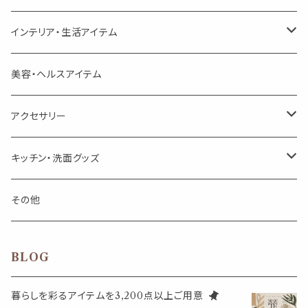
頑張るあなたのティータイム
勉強やデスクワークを頑張るあなたへ 作業用ハーブティー
ブレンド
キャリアオイル・ワックス
ポンプ式ボトル
お香・サシェ・キャンドル
デザインクリップ
インテリア・生活アイテム
季節のハーブティー
季節のハーブティー
1mLお試し
道具
線香
記号（ハート,星,etc）
リップ容器
ディフューザー
ページオープナー・ワイドクリップ
オブジェ
美容・ヘルスアイテム
箱入りアソート
箱入りアソート
サシェ・香り袋
音楽・楽器
アロマオイルウォーマー
スクリュー容器
ポストカード・メッセージカード
キャンドル・お香
アクセサリー
キャンドル
生き物
アロマストーン
チューブ
フック・マグネット・画鋲
ウォールアイテム
ブローチ・ピンバッチ
キッチン・洗面グッズ
インセンスパウダー
食べ物・飲み物
ウッドディフューザー
フック・マグネット・画鋲
スライドケース
ステッカー・マスキングテープ・付箋
収納・小物トレー
ピアス
カトラリー
その他
天然のお香
自然・植物・天気
吊り下げディフューザー
ウォールステッカー
その他
ブックマーク・しおり
卓上トイ・アイテム
ネックレス
BLOG
香皿・お香立て・ケース
生活・モノ
クリップ式ディフューザー
定規
花瓶
リング
暮らしを彩るアイテムを3,200点以上ご用意
イベント・活動・旅行