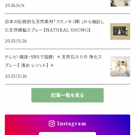
その他
2026/6/6
筆記用具
スマホアイテム
ブレスレット
使いやすいベーシック
日本の伝統的な天然素材「クスノキ（樟）」から抽出し
事務用品
レザーアイテム
スマホアイテム
た天然樟脳スプレー【NATURAL SHONO】
ミニサイズ
2025/5/26
生活アイテム
その他
大きめサイズ
テレビ・雑誌・SNSで話題！ ＊ 天然石入りの 浄化ス
プレー【 清め レソット】 ＊
50個以上の大容量
2025/5/26
ダブルクリップ・その他
記事一覧を見る
Instagram