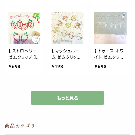
文房具 事務用
ンジ かぼちゃ ト
菜 ペーパー 学
品 パーティー
リックオアトリー
校 農業 カフェ
結婚式 合格 祝
ト 仮装 イタズラ
ニンジン 人参
賀会 誕生日 バ
お菓子 文房具
にんじん うさぎ
インダー ペーパ
事務用品 学校
動物園 幼稚園
ークリップ 生活
ブックマーク ラ
子供 スーパー
雑貨 ラッピング
ッピング ノート
八百屋 ブックマ
ブックマーク 本
バインダー プレ
ーク 事務 オフィ
【 ストロベリー
【 マッシュルー
【 トゥース ホワ
読書 資料 勉強
ゼント イベント
ス バインダー ノ
ゼムクリップ 】 1
ム ゼムクリップ
イト ゼムクリッ
学校 ワイン レス
秋 オータム
ート
5個入り グリー
12個入り 】選べ
プ 】 12個入り
¥698
¥498
¥698
トラン フレンチ
ン レッド 緑 赤
る2カラー ピン
歯形 白い歯 歯
イタリアン
いちご イチゴ 苺
ク ゴールド 30
医者 デンタル ク
果物 フルーツ
mm キノコ かわ
リニック ペーパ
野菜 事務用品
いい 文房具 デ
ークリップ 文房
文房具 勉強 バ
スクアイテム 手
具 モチーフ デ
もっと見る
インダー ペーパ
紙 メッセージカ
ザイン ファイル
ー 誕生日 ショ
ード 勉強 プリン
バインダー ブッ
ートケーキ パフ
ト メタリック ペ
クマーク 健康
ェ スイーツ ノー
ーパー 事務用
歯科 助手 カル
商品カテゴリ
ト パティシエ デ
品 ラッピング バ
テ 病院 歯ブラ
ザート 農家
インダー 便利
シ 衛生士 歯型