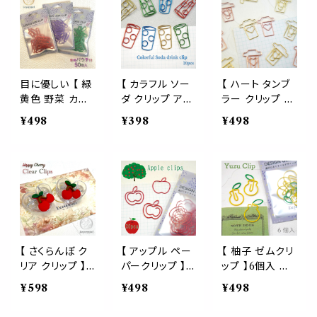
る モチーフ デザ
事務 用品 書類
ステーショナリ
アイテム 事務用
インクリップ か
整理 手帳 勉強
ー 事務 用品 ラ
品 オフィス 学校
わいい 文房具
ギフト ラッピン
ッピング ギフト
文房具 手帳 ラ
文具 雑貨 デス
グ ケチャップ プ
プレゼント ゼム
ッピング ステー
ク アイテム
レゼント ベジタ
デスク アイテム
ショナリー 農家
ブル 可愛い
手帳 書類 整理
サラダ かわいい
目に優しい 【 緑
【 カラフル ソー
【 ハート タンブ
勉強 メッセージ
キュート
黄色 野菜 カラ
ダ クリップ アソ
ラー クリップ 】1
夏
ー ペーパー ク
ート 】20個 ゼム
8個入り 選べる
¥498
¥398
¥498
リップ 】 50個
ペーパー メタリ
2色 ピンク ゴー
ベジタブル 色
ック アイテム 炭
ルド ペーパー
ゼム トマト ナス
酸 喫茶 カラー
カップ ゼム アイ
ピーマン 管理
デスク オフィス
テム 文房具 デ
栄養士 シェフ
ドリンク 手帳 カ
スク オフィス 事
厨房 事務 用品
レンダー モチー
務用品 テイクア
文房具 オフィス
フ メモ ラッピン
ウト ピクニック
ラッピング 手紙
グ ギフト ブック
休日 可愛い バ
メッセージ カー
マーカー 栞 ショ
レンタイン キュ
【 さくらんぼ ク
【 アップル ペー
【 柚子 ゼムクリ
ド 資料
ップ カード タピ
ート コーヒー
リア クリップ 】2
パークリップ 】2
ップ 】6個入 ゼ
オカ
カフェ ブックマ
個入 山形 JA 東
0個入り 赤りん
ムクリップ 冬至
¥598
¥498
¥498
ーカー 手帳 資
根 佐藤錦 透明
ご 果物 フルー
風呂 冬 事務用
料
クリア A4 ペー
ツ リンゴ 林檎
品 文房具 ペー