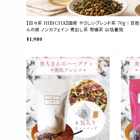
【日々茶 HIBICHA】国産 やさしいブレンド茶 70g｜百
んの皮 ノンカフェイン 煮出し茶 常備茶 以恬養知
¥1,980