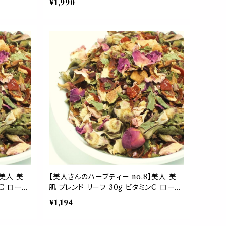
¥1,990
ニンジン
ズヒップ ハイビスカス 紅茶 茶葉 ギフト
プレゼント ご自愛 贈り物 母の日
】美人 美
【美人さんのハーブティー no.8】美人 美
ンC ローズ
肌 ブレンド リーフ 30g ビタミンC ローズ
ス ステ
ヒップ ローズ ハイビスカス ヒース ステ
¥1,194
ム 紅茶
ビア アップフルーツ レモンバーム 紅茶
愛 プレゼ
茶葉 母の日 ギフト 贈り物 ご自愛 プレゼ