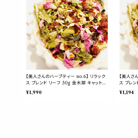
【美人さんのハーブティー no.6】 リラック
【美人さん
ス ブレンド リーフ 50g 金木犀 キャットニ
ス ブレン
ップ リンデン ローズピンク ローズヒップ
ップ リ
¥1,990
¥1,194
美味しい お茶 不眠 ストレス ぐっすり 茶
美味しい 
葉 母の日 ギフト プレゼント 贈り物
葉 母の日