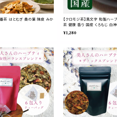
姓番茶 はとむぎ 桑の葉 陳皮 みか
【クロモジ茶】黒文字 和製ハーブ
茶 健康 香り 国産 くろもじ 白
¥1,280