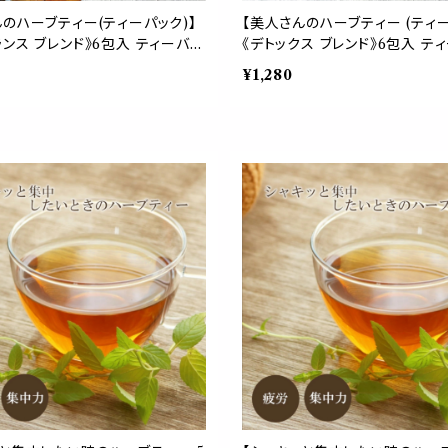
んのハーブティー(ティーパック)】
【美人さんのハーブティー (ティー
ンス ブレンド》6包入 ティーバッ
《デトックス ブレンド》6包入 テ
ドクローバー ラズベリーリーフ ロ
ダンデライオン チコリロースト 
¥1,280
ジ ジンジャー ハイビスカス ロ
プ ノンカフェイン 食物繊維 ファ
 パウチ 女性 酸味 スッキリ お
ーヒー 毒素 パウチ 携帯 習慣 
 携帯 習慣 デイリー