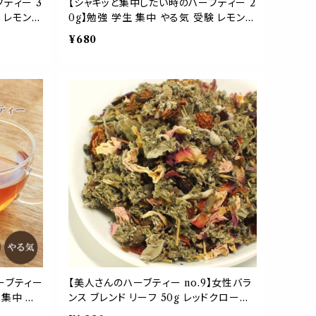
ティー 3
【シャキッと集中したい時のハーブティー 2
験 レモング
0g】勉強 学生 集中 やる気 受験 レモング
リー ローズ
ラス ペパーミント マテ マルベリー ローズ
¥680
ワーク 作
マリー シベリアニンジン デスクワーク 作
業
ーブティー
【美人さんのハーブティー no.9】女性バラ
 集中 や
ンス ブレンド リーフ 50g レッドクローバ
 マテ マ
ー ローズ ラズベリーリーフ セージ ロー