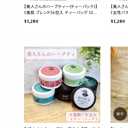
【美人さんのハーブティー(ティーパック)】
【美人さ
《美肌 ブレンド》6包入 ティーバッグ ロー
《女性バラ
ズヒップ ローズピンク ハイビスカス ヒー
グ レッ
¥1,280
¥1,280
ス アップルフルーツ レモンバーム パウチ
ーズ セー
女性 フルーティー お茶 携帯 パウチ 習慣
ーズピップ
デイリー
茶 パウチ