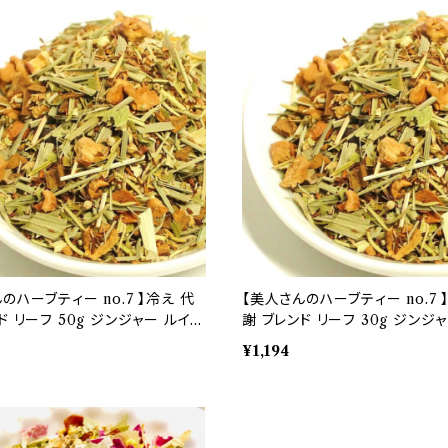
ント リラックス
のハーブティー no.7 】冷え 代
【美人さんのハーブティー no.7 
ド リーフ 50g ジンジャー ルイボ
謝 ブレンド リーフ 30g ジンジ
ン ユズ イチョウ リンデン アニス
ス シナモン ユズ イチョウ リン
¥1,194
 温かい ホット 茶葉
紅茶 お茶 温かい ホット 茶葉