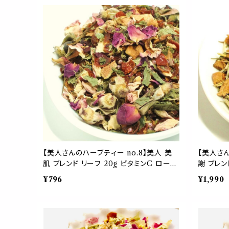
【美人さんのハーブティー no.8】美人 美
【美人さん
肌 ブレンド リーフ 20g ビタミンC ローズ
謝 ブレン
ヒップ ローズ ハイビスカス ヒース ステ
ス シナモ
¥796
¥1,990
ビア アップフルーツ レモンバーム 紅茶
紅茶 お茶
茶葉 母の日 ギフト 贈り物 ご自愛 プレゼ
ント リラックス