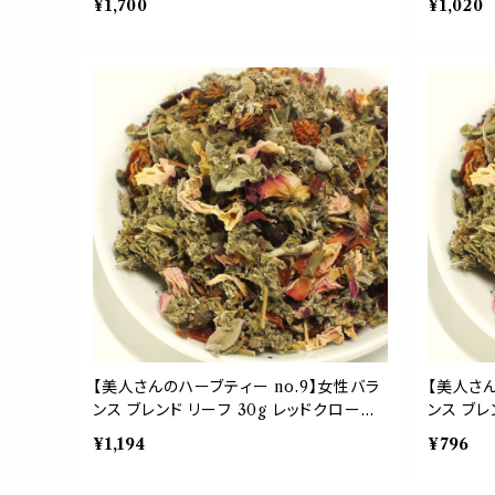
¥1,700
¥1,020
ルベリー ローズマリー シベリアニンジン
ルベリー
ハーブ 贈り物 応援 ギフト
ハーブ 贈
【美人さんのハーブティー no.9】女性バラ
【美人さん
ンス ブレンド リーフ 30g レッドクローバ
ンス ブレ
ー ローズ ラズベリーリーフ セージ ロー
ー ロー
¥1,194
¥796
ズヒップ ハイビスカス 紅茶 茶葉 ギフト
ズヒップ 
プレゼント ご自愛 贈り物 母の日
プレゼン