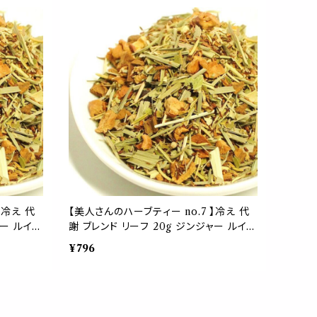
ント リラックス
】冷え 代
【美人さんのハーブティー no.7 】冷え 代
ャー ルイボ
謝 ブレンド リーフ 20g ジンジャー ルイボ
デン アニス
ス シナモン ユズ イチョウ リンデン アニス
¥796
紅茶 お茶 温かい ホット 茶葉