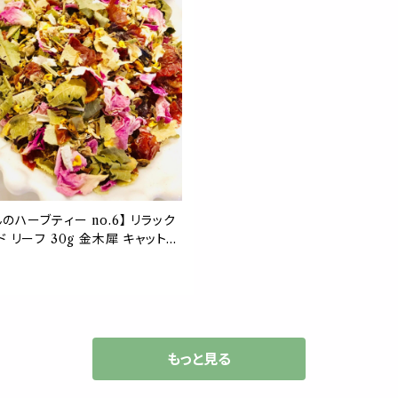
のハーブティー no.6】 リラック
ド リーフ 30g 金木犀 キャットニ
ンデン ローズピンク ローズヒップ
お茶 不眠 ストレス ぐっすり 茶
 ギフト プレゼント 贈り物
もっと見る