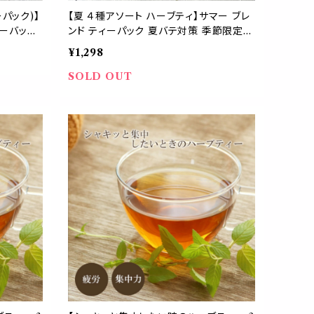
パック)】
【夏 ４種アソート ハーブティ】サマー ブレ
ィーバッグ
ンド ティーパック 夏バテ対策 季節限定
ローズヒッ
気分転換 暑さ 水分補給 ビタミン ゆらぎ
¥1,298
イバー コ
美容 贈り物 ギフト お茶 ティータイム ハ
デイリー
ーブ リフレッシュ むくみ 消化
SOLD OUT