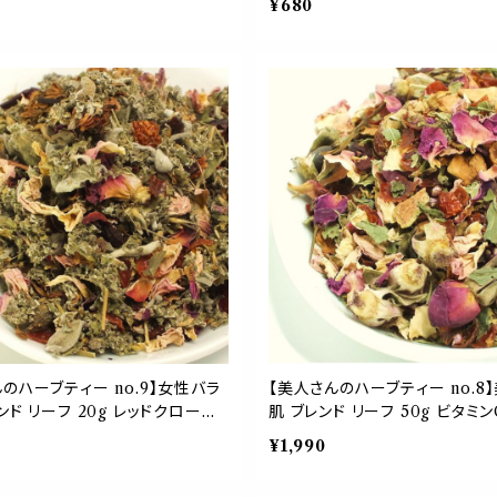
¥680
 ローズマリー シベリアニンジン
ルベリー ローズマリー シベリア
り物 応援 ギフト
ハーブ 贈り物 応援 ギフト
のハーブティー no.9】女性バラ
【美人さんのハーブティー no.8
ンド リーフ 20g レッドクローバ
肌 ブレンド リーフ 50g ビタミ
ズ ラズベリーリーフ セージ ロー
ヒップ ローズ ハイビスカス ヒー
¥1,990
ハイビスカス 紅茶 茶葉 ギフト
ビア アップフルーツ レモンバー
ト ご自愛 贈り物 母の日
茶葉 母の日 ギフト 贈り物 ご自