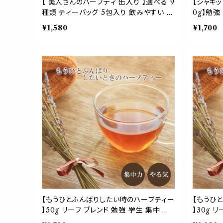
【 美人さんのハーブティ 缶入り 】選べる 9
【シャキ
種類 ティーバッグ 5包入り 飲みやすい ブ
0g】勉強
レンド ギフト 贈り物 贈り物 ティーパック
ラス ペパ
¥1,580
¥1,700
簡単 ホット お茶 健康 植物 ローズマリー
マリー 
キンモクセイ イチョウ
業
【もうひとふんばりしたい時のハーブティー
【もうひ
】50g リーフ ブレンド 勉強 学生 集中 や
】30g 
る気 受験 トウキ オレンジピール マテ マ
る気 受験