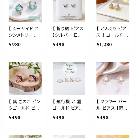
ールド レディー
リコンキャッチ
きれいめ カジュ
ス シンプル きれ
両耳用 上品 き
アル アクセサリ
いめ カジュアル
れいめ 大人可
ー
アクセサリー
愛い オフィス 普
段使い 約1.1cm
【 シーサイド ア
【 折り鶴 ピアス
【 どんぐり ピア
シンメトリー ピ
】シルバー 日本
ス 】 ゴールド ラ
アス ~シェル&
鶴 千羽鶴 鳥 平
インストーン サ
¥980
¥498
¥1,280
クラブ~】 シルバ
和 祈り シンボ
テン仕上げ 艶消
ー ラインストー
ル 和風 着物 浴
し マット モチー
ン アクアグリー
衣 モチーフ お
フ キャッチ アク
ン レディース ア
土産 お見舞い
セサリー ジュエ
クセサリー シン
幸福 長寿 夫婦
リー ファッション
プル 海 夏 かわ
円満 ジャパン J
小物 プレゼント
いい 両耳用
APAN シリコン
ギフト 両耳用
キャッチ アクセ
高級 黄金 ブナ
サリー ジュエリ
コナラ 団栗 木
【 紫 きのこ ピン
【 飛行機 と 雲
【 フラワー パー
ー 両耳用 ファッ
の実 ご褒美 自
クゴールド ピア
ゴールド ピアス
ル ピアス 】両耳
ション 小物 プレ
分用 普段使い
ス 】両耳用 キノ
】4個セット アシ
用 ピンクゴール
¥498
¥498
¥498
ゼント ギフト ご
通学 通勤 旅行
コ 太陽 パープ
ンメトリー 空 旅
ド 桜 春 花 真珠
褒美 自分用 普
パーティー イベ
ル コテージコア
旅行 韓国 モチ
モチーフ シリコ
段使い 通学 通
ント デート ディ
モチーフ シリコ
ーフ シリコンキ
ンキャッチ 華奢