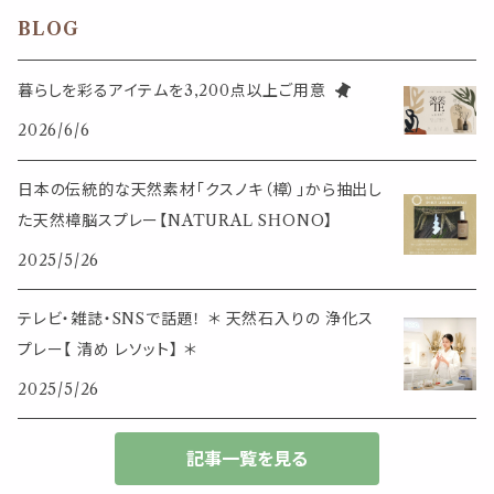
その他
ブックマーク・しおり
卓上トイ・アイテム
ネックレス
BLOG
香皿・お香立て・ケース
生活・モノ
クリップ式ディフューザー
定規
花瓶
リング
暮らしを彩るアイテムを3,200点以上ご用意
イベント・活動・旅行
その他
2026/6/6
筆記用具
スマホアイテム
ブレスレット
使いやすいベーシック
日本の伝統的な天然素材「クスノキ（樟）」から抽出し
事務用品
レザーアイテム
スマホアイテム
た天然樟脳スプレー【NATURAL SHONO】
ミニサイズ
2025/5/26
生活アイテム
その他
大きめサイズ
テレビ・雑誌・SNSで話題！ ＊ 天然石入りの 浄化ス
プレー【 清め レソット】 ＊
50個以上の大容量
2025/5/26
ダブルクリップ・その他
記事一覧を見る