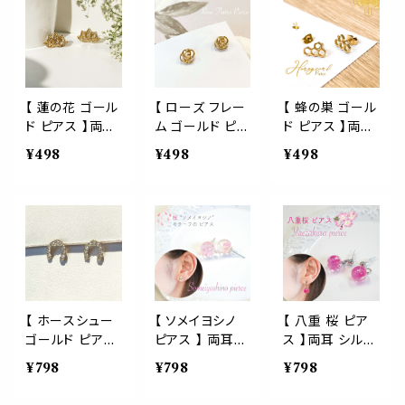
勤 旅行 パーテ
ナー シンプル お
ンキャッチ アク
ャッチ アクセサ
小ぶり アクセサ
ィー イベント デ
しゃれ かわいい
セサリー ジュエ
リー ジュエリー
リー ジュエリー
ート ディナー シ
リー ファッション
ファッション 小
ファッション 小
ンプル おしゃれ
小物 プレゼント
物 プレゼント ギ
物 プレゼント ギ
かわいい
ギフト ご褒美 自
フト ご褒美 自分
フト ご褒美 自分
分用 普段使い
用 普段使い 通
用 普段使い 通
【 蓮の花 ゴール
【 ローズ フレー
【 蜂の巣 ゴール
通学 通勤 旅行
学 通勤 旅行 パ
学 通勤 旅行 パ
ド ピアス 】両耳
ム ゴールド ピア
ド ピアス 】両耳
パーティー イベ
ーティー イベン
ーティー イベン
用 睡蓮 蓮 神聖
ス 】両耳用 下向
用 六角形 ハニ
¥498
¥498
¥498
ント デート ディ
ト デート ディナ
ト デート ディナ
花 モチーフ シリ
き防止キャッチ
カム 蜂 ハニー
ナー シンプル お
ー シンプル おし
ー シンプル おし
コンキャッチ ア
薔薇 バラ 花 ro
養蜂 巣 巣箱 ハ
しゃれ かわいい
ゃれ かわいい
ゃれ かわいい
クセサリー ジュ
se モチーフ ガ
ニーコム ミツバ
エリー ファッショ
ード付き アクセ
チ 蜜 beehive
ン 小物 プレゼン
サリー ジュエリ
honeycomb
ト ギフト ご褒美
ー ファッション
モチーフ アクセ
自分用 普段使
小物 プレゼント
サリー ジュエリ
い 通学 通勤 旅
ギフト ご褒美 自
ー ファッション
行 パーティー イ
分用 普段使い
小物 プレゼント
【 ホースシュー
【 ソメイヨシノ
【 八重 桜 ピア
ベント デート デ
通学 通勤 旅行
ギフト ご褒美 自
ゴールド ピアス
ピアス 】 両耳
ス 】両耳 シルバ
ィナー シンプル
パーティー イベ
分用 普段使い
】 馬蹄 モチーフ
染井吉野 桜 淡
ーボール ピンク
¥798
¥798
¥798
おしゃれ かわい
ント デート ディ
通学 通勤 旅行
U字 お守り ライ
い さくら サクラ
ゆらゆら 揺れる
い
ナー シンプル お
パーティー イベ
ンストーン 両耳
モチーフ 春 ス
耳 アクセサリー