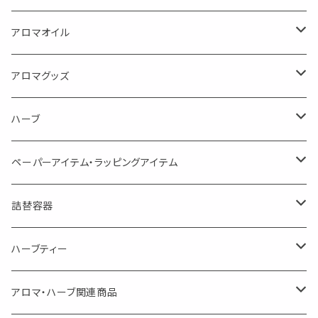
蒸し暑い夏やリフレッシュに
FLOWER LESO. フラワレソット
アロマオイル
消臭に（用途：空間や衣服）
Kiyome LESO. キヨメ レソット
エッセンシャルオイル
アロマグッズ
虫対策に（用途：空間やゴミ箱、ファブリックに）
シングル
体感-4℃ !? 薄荷をブレンドしたアロマスプレー
キャリアオイル
エッセンシャルオイル
ハーブ
空間・気の浄化に（用途：気になる空間に、掃除の後に）
ブレンド
AroMachi アロマチ 町の香り
ディフューザー
サシェ・香り袋
ペーパーアイテム・ラッピングアイテム
マスクの時期に
1mlお試し
Mask&Pillow Aroma
ハーブティー
シーリングワックス シール
詰替容器
シングル
キャンディー
ペーパークリップ
ロールオンボトル
ハーブティー
ブレンド
ウェルカムボード・装飾
スプレーボトル
ブレンド
アロマ・ハーブ関連商品