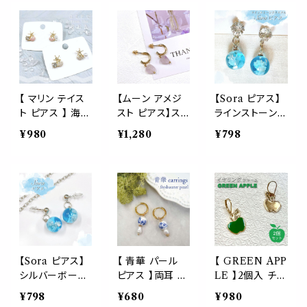
しゃれ かわいい
ント デート ディ
用 アクセサリー
プリング 耳 アク
ファッション 小
ナー シンプル お
ジュエリー ファ
セサリー ファッ
物 おしゃれ サク
しゃれ かわいい
ッション 小物 プ
ション 小物 おし
ラ 春 ジュエリー
レゼント ギフト
ゃれ 可愛い お
かわいい 球体
ご褒美 自分用
出かけ 旅行 デ
ピンク プレゼン
普段着 普段使
ート ピンク レデ
ト ギフト レディ
い 通学用 通勤
ィース 休日 ジ
ース さくら スプ
【 マリン テイス
【ムーン アメジ
【Sora ピアス】
用 旅行 パーテ
ュエリー 球体 プ
リング 休日 デー
ト ピアス 】 海モ
スト ピアス】ス
ラインストーン
ィー イベント デ
レゼント ギフト
ト おでかけ 旅
チーフ 耳 アク
ピリチュアル パ
クリスタル 青空
¥980
¥1,280
¥798
ート ディナー
行
セサリー パール
ワーストーン ア
玉 球体 空 雲 ブ
ヒトデ シェル 貝
クセサリー ゴー
ルー スカイ 透
夏 ゴールド ジュ
ルド ジュエリー
明 アクセサリー
エリー 非対称
天然石 お守り
ジュエリー ファ
ラインストーン
月 ファッション
ッション小物 プ
ファッション小物
小物 プレゼント
レゼント ギフト
プレゼント ギフ
ギフト
おしゃれ
ト
【Sora ピアス】
【 青華 パール
【 GREEN APP
シルバーボール
ピアス 】両耳 ペ
LE 】2個入 チャ
青空 玉 球体 空
ア ゴールド コバ
ーム ピアス グリ
¥798
¥680
¥980
雲 ブルー スカイ
ルト ブルー 青
ーン アップル お