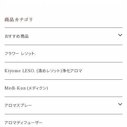
透明 アクセサリ
フラワー 小花
守り アクセ ネッ
ー ジュエリー フ
淡水 ホワイト ビ
クレス イヤリン
ァッション小物
ーズ フープ 白
グ リンゴ ミスタ
商品カテゴリ
プレゼント ギフ
磁 アクセサリー
ー ミセス ユニ
ト おしゃれ
セラミック 軽量
セックス 受験
陶磁器 ステンレ
恋愛 金運 プレ
おすすめ商品
ス ファッション
ゼント
小物 アジア 中
国 湖畔 バロッ
気になる虫対策に
フラワー レソット.
ク
薄荷の香りで体感温度-4℃ !? スースーシリーズ
Kiyome LESO. (清めレソット)浄化アロマ
パロサント
Medi-Kun (メディクン)
アロマスプレー
目的で選ぶ
アロマディフューザー