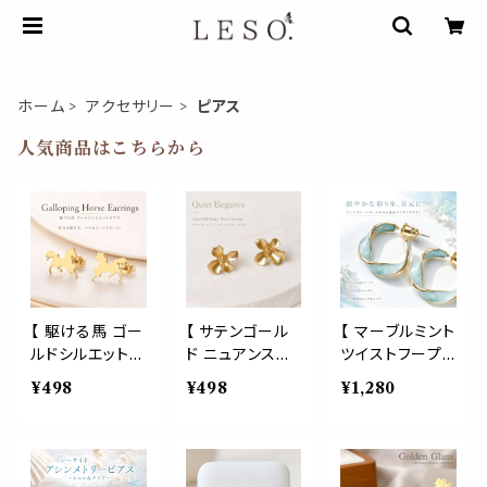
ホーム
アクセサリー
ピアス
人気商品はこちらから
【 駆ける馬 ゴー
【 サテンゴール
【 マーブルミント
ルドシルエット
ド ニュアンスフ
ツイストフープ
ピアス 】ホース
ラワー ピアス 】
ピアス 】ゴール
¥498
¥498
¥1,280
馬 午年 アニマ
レディース 小ぶ
ドライン レディ
ル モチーフ スタ
り 花モチーフ
ース ニュアンス
ッドピアス ステ
立体 ミニ スタッ
カラー 軽量 上
ンレス 小ぶり ゴ
ドピアス 軽量 シ
品 大人 可愛い