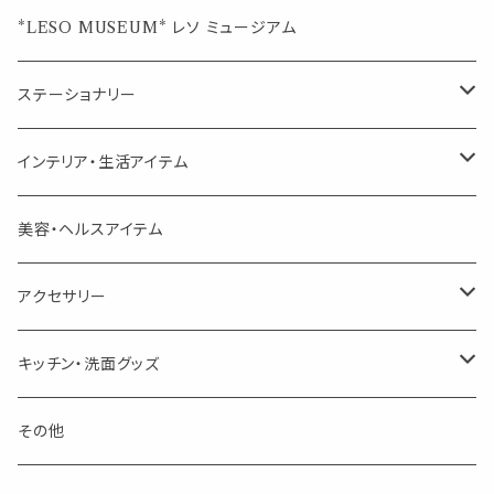
ジュエルオブビューティー
ジュエル オブ ビューティー
席札クリップ
スポイトボトル
シングル
エッセンシャルオイル
*LESO MUSEUM* レソ ミュージアム
美人さんのハーブティー
美人さんのハーブティー
シングル
プチギフト
精油用ボトル
クラフト器材・道具
ステーショナリー
頑張るあなたのティータイム
勉強やデスクワークを頑張るあなたへ 作業用ハーブティー
ブレンド
キャリアオイル・ワックス
ポンプ式ボトル
お香・サシェ・キャンドル
デザインクリップ
インテリア・生活アイテム
季節のハーブティー
季節のハーブティー
1mLお試し
道具
線香
記号（ハート,星,etc）
リップ容器
ディフューザー
ページオープナー・ワイドクリップ
オブジェ
美容・ヘルスアイテム
箱入りアソート
箱入りアソート
サシェ・香り袋
音楽・楽器
アロマオイルウォーマー
スクリュー容器
ポストカード・メッセージカード
キャンドル・お香
アクセサリー
キャンドル
生き物
アロマストーン
チューブ
フック・マグネット・画鋲
ウォールアイテム
ブローチ・ピンバッチ
キッチン・洗面グッズ
インセンスパウダー
食べ物・飲み物
ウッドディフューザー
フック・マグネット・画鋲
スライドケース
ステッカー・マスキングテープ・付箋
収納・小物トレー
ピアス
カトラリー
その他
天然のお香
自然・植物・天気
吊り下げディフューザー
ウォールステッカー