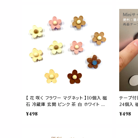
ク 台所 玄関
料
【 花 咲く フラワー マグネット 】10個入 磁
テープ付【
石 冷蔵庫 玄関 ピンク 茶 白 ホワイト ボ
24個入 
ード ブラウン 色 自然 会議 飲食 介護 老
ッチン 冷
¥498
¥498
人 子供 ホーム 部屋 メニュー レシピ 資
ンコ 鍵 
料
い 写真