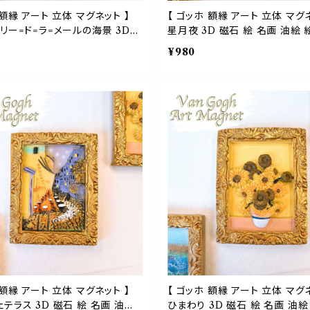
 額縁 アート 立体 マグネット 】
【 ゴッホ 額縁 アート 立体 マグネ
リー=ド=ラ=メールの海景 3D
星月夜 3D 磁石 絵 名画 油絵 
名画 油絵 絵画 画廊 ギャラリー
ギャラリー 作品 芸術 美術 美術
¥980
 美術 美術館 ポスト印象派 冷
印象派 冷蔵庫 ボード 玄関 メニ
ド 玄関 メニュー リビング 子供
ング 子供 部屋 プレゼント ギフ
ゼント ギフト 手のひらサイズ フ
らサイズ フィンセント ファン か
 ファン かわいい おしゃれ
しゃれ
 額縁 アート 立体 マグネット 】
【 ゴッホ 額縁 アート 立体 マグネ
テラス 3D 磁石 絵 名画 油絵
ひまわり 3D 磁石 絵 名画 油絵