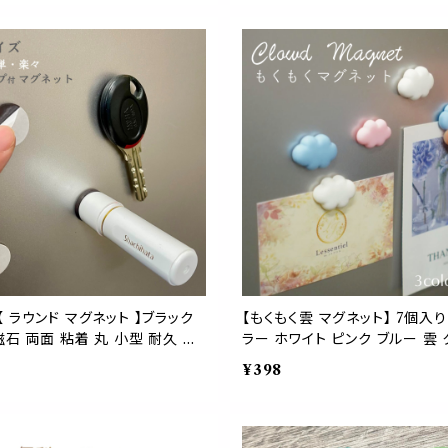
り
 ラウンド マグネット 】ブラック
【もくもく雲 マグネット】 7個入
磁石 両面 粘着 丸 小型 耐久 キ
ラー ホワイト ピンク ブルー 雲
蔵庫 壁掛け 玄関 キー 印鑑 ハ
天気 恋 トキメキ ファンシー 磁
¥398
ボード 会議 店舗 インテリア 可愛
可愛い 壁 玄関 ボード インテリ
ーション 装飾 付箋 レシピ メモ
台所 ホワイトボード 黒板