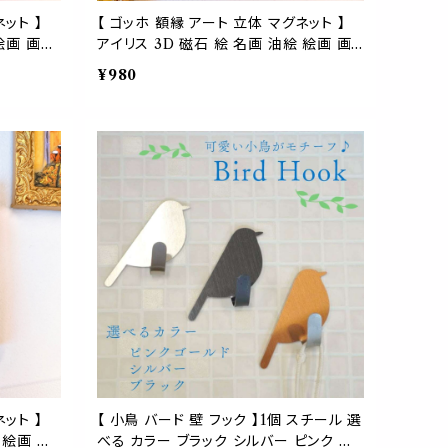
ット 】
【 ゴッホ 額縁 アート 立体 マグネット 】
絵画 画廊
アイリス 3D 磁石 絵 名画 油絵 絵画 画
館 ポスト
廊 ギャラリー 作品 芸術 美術 美術館 ポ
¥980
ュー リビ
スト印象派 冷蔵庫 ボード 玄関 メニュー
ト 手のひ
リビング 子供 部屋 プレゼント ギフト 手
わいい お
のひらサイズ フィンセント ファン かわいい
おしゃれ
ット 】
【 小鳥 バード 壁 フック 】1個 スチール 選
 絵画 画
べる カラー ブラック シルバー ピンク ゴ