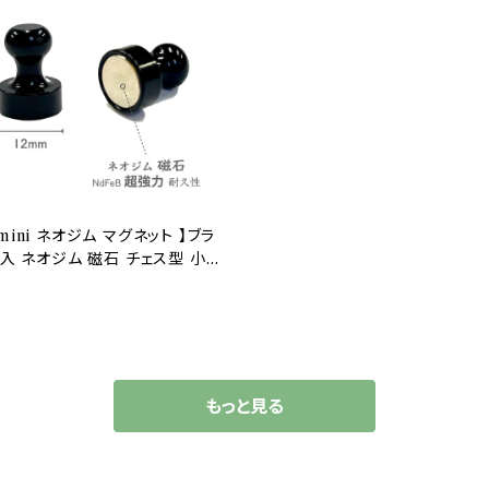
mini ネオジム マグネット 】ブラ
個入 ネオジム 磁石 チェス型 小型
チン 冷蔵庫 壁掛け 玄関 キー
 会議 店舗 インテリア 可愛い
もっと見る