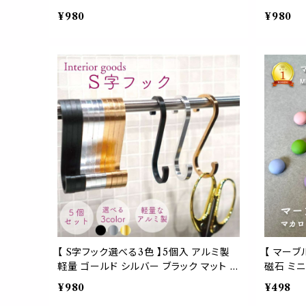
油絵 絵画 画廊 ギャラリー 作品 芸術 美
絵画 画廊
¥980
¥980
術 美術館 ポスト印象派 冷蔵庫 ボード
術館 ポス
玄関 メニュー リビング 子供 部屋 プレゼ
ニュー リ
ント ギフト 手のひらサイズ フィンセント フ
フト 手の
ァン かわいい おしゃれ
かわいい
【 S字フック選べる3色 】5個入 アルミ製
【 マーブ
軽量 ゴールド シルバー ブラック マット メ
磁石 ミニ
タル Sカン 吊り下げ 収納 キッチン 洗面
ボード 色 会議 
¥980
¥498
所 インテリア 雑貨 おしゃれ 真鍮風 ラッ
人 子供 