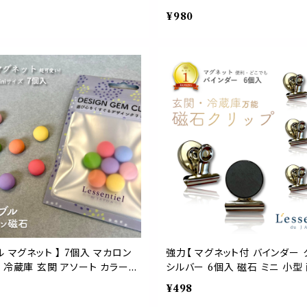
 ギャラリー 作品 芸術 美術 美
廊 ギャラリー 作品 芸術 美術 
¥980
ト印象派 冷蔵庫 ボード 玄関 メ
スト印象派 冷蔵庫 ボード 玄関
ビング 子供 部屋 プレゼント ギ
リビング 子供 部屋 プレゼント 
ひらサイズ フィンセント ファン
のひらサイズ フィンセント ファン
 おしゃれ
おしゃれ
ル マグネット 】 7個入 マカロン
強力【 マグネット付 バインダー 
 冷蔵庫 玄関 アソート カラー
シルバー 6個入 磁石 ミニ 小型
飲食 学校 部屋 介護 老
チン 冷蔵庫 壁掛け 玄関 キー 
¥498
ホーム 部屋 メニュー レシピ 資
インテリア 掃除 正月 クリスマス