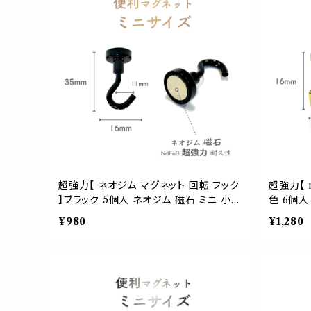
超強力【 ネオジム マグネット 回転 フック
超強力【 
】ブラック 5個入 ネオジム 磁石 ミニ 小型
色 6個入
耐久 キッチン 冷蔵庫 壁掛け 玄関 キー
冷蔵庫 壁
¥980
¥1,280
鍵 ボード インテリア 掃除 正月 飾り
店舗 イン