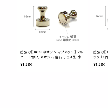
超強力【 mini ネオジム マグネット 】シル
超強力【 
バー 12個入 ネオジム 磁石 チェス型 小
ック 12
型 耐久 キッチン 冷蔵庫 壁掛け 玄関 キ
耐久 キッ
¥1,280
¥1,280
ー 鍵 ボード 会議 店舗 インテリア 可愛
鍵 ボード
い 写真
写真