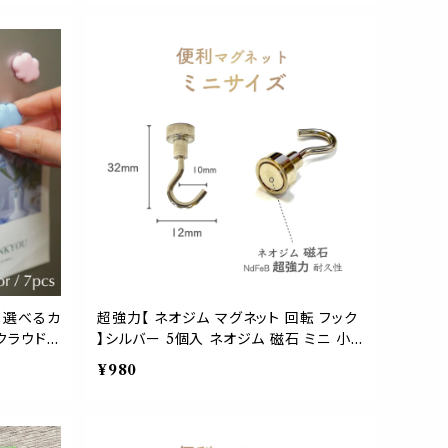
写真 文房具 事務用品 小学校 入学式 ポ
スト カード メッセージ 部屋 コルク
り 選べるカ
超強力【 ネオジム マグネット 回転 フック
 クラウド
】シルバー 5個入 ネオジム 磁石 ミニ 小
石 冷蔵庫
型 耐久 キッチン 冷蔵庫 壁掛け 玄関 キ
¥980
ア デコレ
ー 鍵 ボード インテリア 掃除 正月 飾り
 キッチン