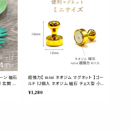
リーン 磁石
超強力【 mini ネオジム マグネット 】ゴー
 玄関 ボ
ルド 12個入 ネオジム 磁石 チェス型 小型
 ホーム 部
耐久 キッチン 冷蔵庫 壁掛け 玄関 キー
¥1,280
シピ
鍵 ボード 会議 店舗 インテリア 可愛い
写真