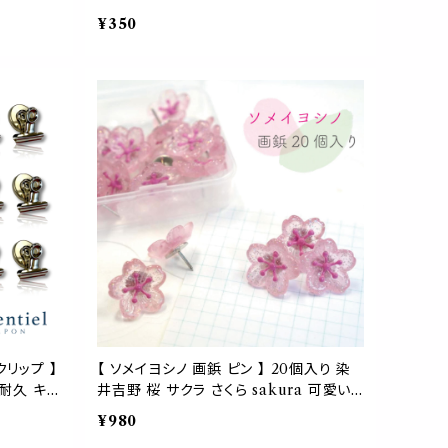
美術館 ポ
ールド 両面テープ 壁掛け インテリア 小
¥350
 メニュー
物 ナチュラル おしゃれ 可愛い 見せる 収
ギフト 手
納 玄関 鍵 生活 雑貨
 かわいい
クリップ 】
【 ソメイヨシノ 画鋲 ピン 】 20個入り 染
 耐久 キッ
井吉野 桜 サクラ さくら sakura 可愛い
鍵 ボード
春 季節 四季 壁 ペーパー ボード ポスタ
¥980
 献立 飾
ー アート 押しプッシュ インテリア ピンク