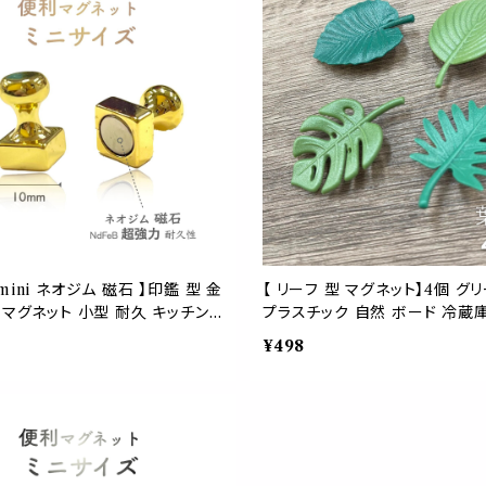
mini ネオジム 磁石 】印鑑 型 金
【 リーフ 型 マグネット】4個 グ
 マグネット 小型 耐久 キッチン
プラスチック 自然 ボード 冷蔵庫
掛け 玄関 キー 鍵 ボード 会議
ード 会議 飲食 介護 老人 子供
¥498
テリア 可愛い 写真 オフィス
屋 インテリア 付箋 メニュー レ