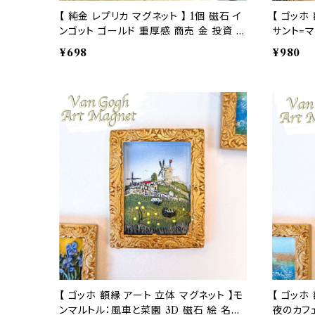
【 純金 レプリカ マグネット 】 1個 磁石 イ
【 ゴッホ
ンゴット ゴールド 重厚感 商売 金 投資 運
サント=マ
お守り 幸運 冷蔵庫 ボード 会社 銀行 お
磁石 絵 
¥698
¥980
金 金庫 貯金 18 財布 誕生日 プレゼント
作品 芸術
蔵庫 ボー
部屋 プレ
ィンセント
【 ゴッホ 額縁 アート 立体 マグネット 】モ
【 ゴッホ
ンマルトル：風車と菜園 3D 磁石 絵 名画
夜のカフェ