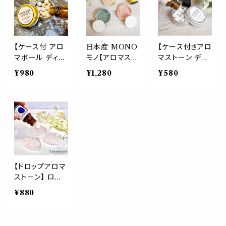
対応 ブティック
リア 玄関 トイレ
テリア 雑貨 自
トイレ 玄関 イン
リビング おうち
然
テリア 雑貨 AE
時間 おしゃれ
AJ 生活 玉 サロ
雑貨 アメジスト
ン 木
フローライト ブ
【ケース付 アロ
日本産 MONO
【ケース付きアロ
ルーベイン
マボール ディフ
モノ【アロマスト
マストーン ディ
ューザー】金色
ーンセット】おし
フューザー】セラ
¥980
¥1,280
¥580
国産 陶器ボー
ゃれ かわいい
ミックボール エ
ル 香水 エッセン
石膏 エッセンシ
ッセンシャルオイ
シャルオイル 精
ャル オイル 精油
ル 精油対応 ア
油対応 金 服屋
対応 アロマ デ
ロマ インテリア
トイレ 玄関 イン
ィフューザー イ
おしゃれ 雑貨
テリア おしゃれ
ンテリア
磁器 雑貨 ゴー
ルド
【ドロップアロマ
ストーン】 ロー
ズクォーツ タイ
¥880
ガーアイ クリア
クォーツ 天然石
ディフューザー