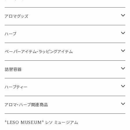
消臭に（用途：空間や衣服）
Kiyome LESO. キヨメ レソット
エッセンシャルオイル
アロマグッズ
虫対策に（用途：空間やゴミ箱、ファブリックに）
シングル
体感-4℃ !? 薄荷をブレンドしたアロマスプレー
キャリアオイル
エッセンシャルオイル
ハーブ
空間・気の浄化に（用途：気になる空間に、掃除の後に）
ブレンド
AroMachi アロマチ 町の香り
ディフューザー
サシェ・香り袋
ペーパーアイテム・ラッピングアイテム
マスクの時期に
1mlお試し
Mask&Pillow Aroma
ハーブティー
シーリングワックス シール
詰替容器
シングル
キャンディー
ペーパークリップ
ロールオンボトル
ハーブティー
ブレンド
ウェルカムボード・装飾
スプレーボトル
ブレンド
アロマ・ハーブ関連商品
ジュエルオブビューティー
ジュエル オブ ビューティー
席札クリップ
スポイトボトル
シングル
エッセンシャルオイル
*LESO MUSEUM* レソ ミュージアム