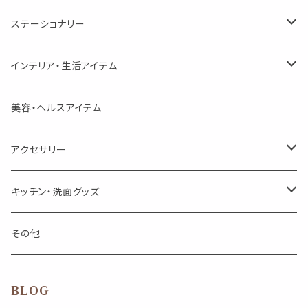
美人さんのハーブティー
美人さんのハーブティー
シングル
プチギフト
精油用ボトル
クラフト器材・道具
ステーショナリー
頑張るあなたのティータイム
勉強やデスクワークを頑張るあなたへ 作業用ハーブティー
ブレンド
キャリアオイル・ワックス
ポンプ式ボトル
お香・サシェ・キャンドル
デザインクリップ
インテリア・生活アイテム
季節のハーブティー
季節のハーブティー
1mLお試し
道具
線香
記号（ハート,星,etc）
リップ容器
ディフューザー
ページオープナー・ワイドクリップ
オブジェ
美容・ヘルスアイテム
箱入りアソート
箱入りアソート
サシェ・香り袋
音楽・楽器
アロマオイルウォーマー
スクリュー容器
ポストカード・メッセージカード
キャンドル・お香
アクセサリー
キャンドル
生き物
アロマストーン
チューブ
フック・マグネット・画鋲
ウォールアイテム
ブローチ・ピンバッチ
キッチン・洗面グッズ
インセンスパウダー
食べ物・飲み物
ウッドディフューザー
フック・マグネット・画鋲
スライドケース
ステッカー・マスキングテープ・付箋
収納・小物トレー
ピアス
カトラリー
その他
天然のお香
自然・植物・天気
吊り下げディフューザー
ウォールステッカー
その他
ブックマーク・しおり
卓上トイ・アイテム
ネックレス
BLOG
香皿・お香立て・ケース
生活・モノ
クリップ式ディフューザー