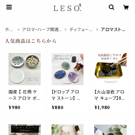
ホー
アロマ・ハーブ関連商
ディフューザ
アロマストー
ム
品
ー
ン
人気商品はこちらから
国産 【 花柄 ケ
【ドロップ アロ
【火山溶岩 アロ
ース アロマ ボ
マ ストーン】 選
マ キューブ】8個
ール ディフュー
べる天然石 ディ
ディフューザー
¥980
¥880
¥1,980
ザー 】シルバー
フューザー パワ
天然 エッセンシ
日本 陶磁器 香
ーストーン エッ
ャルオイル 香水
水 エッセンシャ
センシャルオイル
精油 対応 服屋
ルオイル 精油
精油対応 インテ
トイレ 玄関 イン