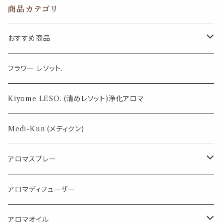
パワーストーン
商品カテゴリ
エッセンシャルオ
イル 精油対応
アロマ
おすすめ商品
気になる虫対策に
フラワー レソット.
薄荷の香りで体感温度-4℃ !? スースーシリーズ
Kiyome LESO. (清めレソット)浄化アロマ
パロサント
Medi-Kun (メディクン)
アロマスプレー
目的で選ぶ
アロマディフューザー
蒸し暑い夏やリフレッシュに
FLOWER LESO. フラワレソット
アロマオイル