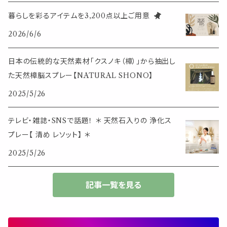
定規
花瓶
リング
暮らしを彩るアイテムを3,200点以上ご用意
イベント・活動・旅行
その他
2026/6/6
筆記用具
スマホアイテム
ブレスレット
使いやすいベーシック
日本の伝統的な天然素材「クスノキ（樟）」から抽出し
事務用品
レザーアイテム
スマホアイテム
た天然樟脳スプレー【NATURAL SHONO】
ミニサイズ
2025/5/26
生活アイテム
その他
大きめサイズ
テレビ・雑誌・SNSで話題！ ＊ 天然石入りの 浄化ス
プレー【 清め レソット】 ＊
50個以上の大容量
2025/5/26
ダブルクリップ・その他
記事一覧を見る