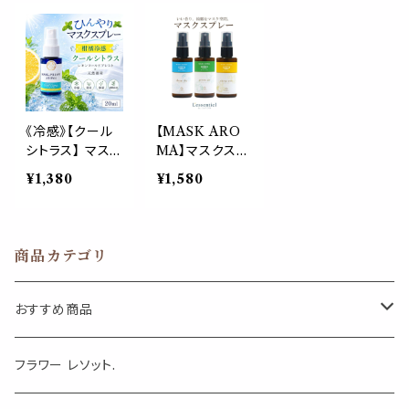
荷 夏 ひんやり
天然薄荷 ペパ
ひんやり 涼しい
涼しい 森林系
ーミント 柑橘 夏
スプレー 枕 睡
スプレー 枕 寝
ひんやり 涼しい
眠 癒し 植物由
具 リフレッシュ
スプレー 枕 睡
来 消臭 静菌 携
植物由来 消臭
眠 癒し 植物由
帯用 ギフト プレ
静菌 携帯用 ギ
来 消臭 静菌 携
ゼント
フト プレゼント
帯用 ギフト プレ
《冷感》【クール
【MASK ARO
ゼント
シトラス】 マスク
MA】マスクスプ
& ピロー アロ
レー 50ml ユー
¥1,380
¥1,580
マ 20ml｜柑橘
カリの力 除菌
レモン ペパーミ
消臭 マスク ア
ント 夏 ひんやり
ロマ ピロー ス
涼しい スプレー
プレー 車内 誕
商品カテゴリ
枕 睡眠 癒し 植
生日 天然 医療
物由来 消臭 静
ギフト プレゼン
菌 携帯用 ギフ
ト
おすすめ商品
ト プレゼント
気になる虫対策に
フラワー レソット.