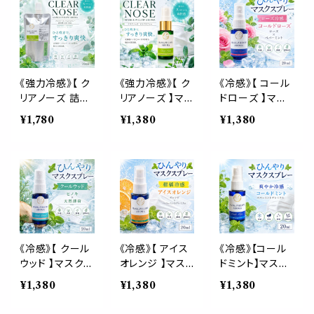
ーミント 天然薄
然薄荷 夏 ひん
ひんやり 涼しい
荷 夏 ひんやり
やり 涼しい 詰
詰替パウチ 約3
涼しい マスクス
替パウチ 約3回
回分 消臭 静菌
プレー 枕 寝具
分 消臭 静菌 冷
冷感 アロマスプ
消臭 静菌 植物
感 アロマスプレ
レー
由来 約3回分
ー
《強力冷感》【 ク
《強力冷感》【 ク
《冷感》【 コール
リアノーズ 詰め
リアノーズ 】マス
ドローズ 】マス
替え用 70ml 】
ク & ピロー ア
ク & ピロー ア
¥1,780
¥1,380
¥1,380
マスク & ピロ
ロマ 20ml｜北
ロマ 20ml｜薔
ー アロマ｜北海
海道ハッカ ユー
薇 ペパーミント
道ハッカ ペパー
カリ ペパーミン
夏 ひんやり 涼し
ミント ユーカリ
ト 強め ひんやり
い スプレー 枕
ティートゥリー
清涼 マスクスプ
睡眠 癒し 植物
強め 爽快 鼻す
レー 枕 寝具 植
由来 消臭 静菌
っきり 夏 ひんや
物由来 消臭 静
携帯用 ギフト プ
り 涼しい 詰替
菌 携帯用 ギフ
レゼント
パウチ 約3回分
ト プレゼント
《冷感》【 クール
《冷感》【 アイス
《冷感》【コール
消臭 静菌 冷感
ウッド 】マスク
オレンジ 】マス
ドミント】マスク
アロマスプレー
& ピロー アロ
ク & ピロー ア
& ピロー アロ
¥1,380
¥1,380
¥1,380
マ 20ml｜ヒノ
ロマ 20ml｜ス
マ 20ml｜ ペパ
キ ヒバ 天然薄
イートオレンジ
ーミント 薄荷 夏