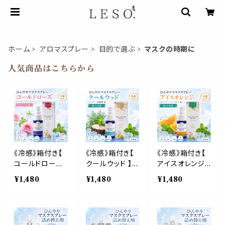
ホーム
アロマスプレー
目的で選ぶ
マスクの時期に
人気商品はこちらから
《冷感》箱付き【
《冷感》箱付き【
《冷感》箱付き【
コールドローズ
クールウッド 】マ
アイスオレンジ
】マスク & ピロ
スク & ピロー
】マスク & ピロ
¥1,480
¥1,480
¥1,480
ー アロマ 20ml
アロマ 20ml｜
ー アロマ 20ml
｜薔薇 ペパーミ
ヒノキ ヒバ 天然
｜スイートオレ
ント 夏 ひんやり
薄荷 夏 ひんや
ンジ ペパーミン
涼しい スプレー
り 涼しい 森林
ト 夏 ひんやり