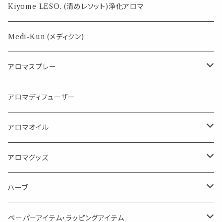
薄荷の香りで体感温度-4℃ !? スースーシリーズ
Kiyome LESO. (清めレソット)浄化アロマ
パロサント
Medi-Kun (メディクン)
アロマスプレー
目的で選ぶ
アロマディフューザー
蒸し暑い夏やリフレッシュに
FLOWER LESO. フラワレソット
アロマオイル
消臭に（用途：空間や衣服）
Kiyome LESO. キヨメ レソット
エッセンシャルオイル
アロマグッズ
虫対策に（用途：空間やゴミ箱、ファブリックに）
シングル
体感-4℃ !? 薄荷をブレンドしたアロマスプレー
キャリアオイル
エッセンシャルオイル
ハーブ
空間・気の浄化に（用途：気になる空間に、掃除の後に）
ブレンド
AroMachi アロマチ 町の香り
ディフューザー
サシェ・香り袋
ペーパーアイテム・ラッピングアイテム