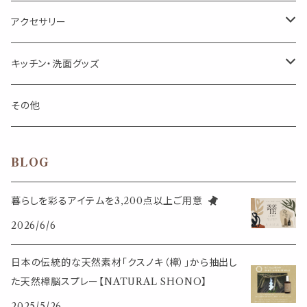
箱入りアソート
箱入りアソート
サシェ・香り袋
音楽・楽器
アロマオイルウォーマー
スクリュー容器
ポストカード・メッセージカード
キャンドル・お香
アクセサリー
キャンドル
生き物
アロマストーン
チューブ
フック・マグネット・画鋲
ウォールアイテム
ブローチ・ピンバッチ
キッチン・洗面グッズ
インセンスパウダー
食べ物・飲み物
ウッドディフューザー
フック・マグネット・画鋲
スライドケース
ステッカー・マスキングテープ・付箋
収納・小物トレー
ピアス
カトラリー
その他
天然のお香
自然・植物・天気
吊り下げディフューザー
ウォールステッカー
その他
ブックマーク・しおり
卓上トイ・アイテム
ネックレス
BLOG
香皿・お香立て・ケース
生活・モノ
クリップ式ディフューザー
定規
花瓶
リング
暮らしを彩るアイテムを3,200点以上ご用意
イベント・活動・旅行
その他
2026/6/6
筆記用具
スマホアイテム
ブレスレット
使いやすいベーシック
日本の伝統的な天然素材「クスノキ（樟）」から抽出し
事務用品
レザーアイテム
スマホアイテム
た天然樟脳スプレー【NATURAL SHONO】
ミニサイズ
2025/5/26