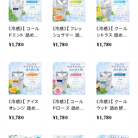
枕 睡眠 癒し 植
系 スプレー 枕
涼しい スプレー
物由来 消臭 静
寝具 リフレッシ
枕 睡眠 癒し 植
菌 携帯用 ギフ
ュ 植物由来 消
物由来 消臭 静
ト プレゼント
臭 静菌 携帯用
菌 携帯用 ギフ
ギフト プレゼン
ト プレゼント
《冷感》【 コール
《冷感》【 フレッ
《冷感》【 クール
ト
ドミント 詰め替
シュサマー 詰め
シトラス 詰め替
え用 70ml 】マ
替え用 70ml 】
え用 70ml 】マ
¥1,780
¥1,780
¥1,780
スク & ピロー
マスク & ピロ
スク & ピロー
アロマ｜ペパー
ー アロマ｜グレ
アロマ｜レモン
ミント 国産天然
ープフルーツホ
コールドプレスト
薄荷 夏 ひんや
ワイト ペパーミ
ペパーミント 天
り 涼しい 詰替
ント 柑橘 夏 ひ
然薄荷 夏 ひん
パウチ 約3回分
んやり 涼しい 詰
やり 涼しい 詰
消臭 静菌 冷感
替パウチ 約3回
替パウチ 約3回
アロマスプレー
分 消臭 静菌 冷
分 消臭 静菌 冷
感 アロマスプレ
感 アロマスプレ
《冷感》【 アイス
《冷感》【 コール
《冷感》【 クール
ー
ー
オレンジ 詰め替
ドローズ 詰め替
ウッド 詰め替え
え用 70ml 】マ
え用 70ml 】マ
用 70ml 】マス
¥1,780
¥1,780
¥1,780
スク & ピロー
スク & ピロー
ク & ピロー ア
アロマ｜スイー
アロマ｜ローズ
ロマ｜ヒノキ ヒ
トオレンジ ペパ
ペパーミント 天
バ 天然薄荷 夏