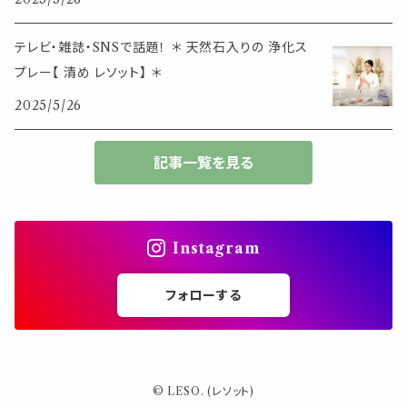
生活アイテム
その他
大きめサイズ
テレビ・雑誌・SNSで話題！ ＊ 天然石入りの 浄化ス
プレー【 清め レソット】 ＊
50個以上の大容量
2025/5/26
ダブルクリップ・その他
記事一覧を見る
Instagram
フォローする
© LESO. (レソット)