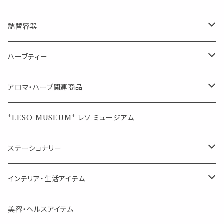
マスクの時期に
1mlお試し
Mask&Pillow Aroma
ハーブティー
シーリングワックス シール
詰替容器
シングル
キャンディー
ペーパークリップ
ロールオンボトル
ハーブティー
ブレンド
ウェルカムボード・装飾
スプレーボトル
ブレンド
アロマ・ハーブ関連商品
ジュエルオブビューティー
ジュエル オブ ビューティー
席札クリップ
スポイトボトル
シングル
エッセンシャルオイル
*LESO MUSEUM* レソ ミュージアム
美人さんのハーブティー
美人さんのハーブティー
シングル
プチギフト
精油用ボトル
クラフト器材・道具
ステーショナリー
頑張るあなたのティータイム
勉強やデスクワークを頑張るあなたへ 作業用ハーブティー
ブレンド
キャリアオイル・ワックス
ポンプ式ボトル
お香・サシェ・キャンドル
デザインクリップ
インテリア・生活アイテム
季節のハーブティー
季節のハーブティー
1mLお試し
道具
線香
記号（ハート,星,etc）
リップ容器
ディフューザー
ページオープナー・ワイドクリップ
オブジェ
美容・ヘルスアイテム