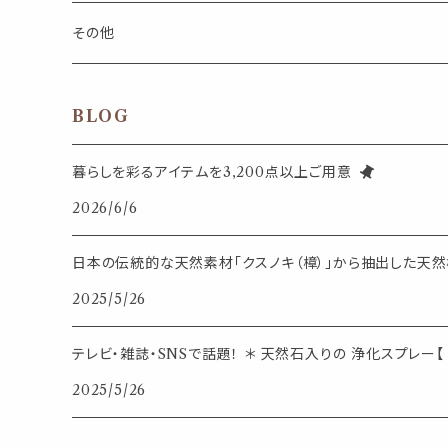
インセンスパウダー
食べ物・飲み物
ウッドディフューザー
フック・マグネット・画鋲
スライドケース
ステッカー・マスキングテープ・付箋
収納・小物トレー
ピアス
カトラリー
その他
天然のお香
自然・植物・天気
吊り下げディフューザー
ウォールステッカー
その他
ブックマーク・しおり
卓上トイ・アイテム
ネックレス
BLOG
香皿・お香立て・ケース
生活・モノ
クリップ式ディフューザー
定規
花瓶
リング
暮らしを彩るアイテムを3,200点以上ご用意
イベント・活動・旅行
その他
2026/6/6
筆記用具
スマホアイテム
ブレスレット
使いやすいベーシック
日本の伝統的な天然素材「クスノキ（樟）」から抽出した天然樟
事務用品
レザーアイテム
スマホアイテム
2025/5/26
ミニサイズ
生活アイテム
その他
テレビ・雑誌・SNSで話題！ ＊ 天然石入りの 浄化スプレー【 
大きめサイズ
2025/5/26
50個以上の大容量