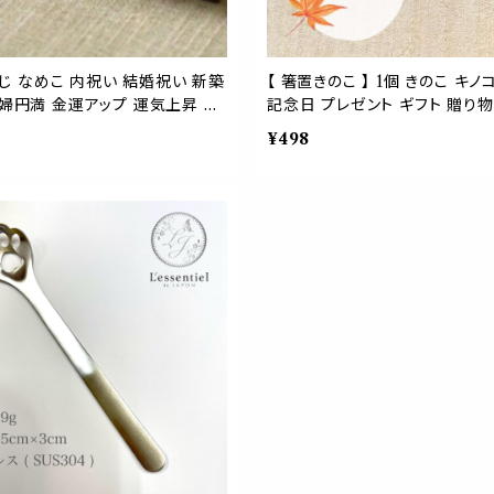
めじ なめこ 内祝い 結婚祝い 新築
【 箸置きのこ 】 1個 きのこ キ
夫婦円満 金運アップ 運気上昇 オ
記念日 プレゼント ギフト 贈り物
しゃれ かわいい おもしろい
インテリア キッチン 雑貨 アイテ
¥498