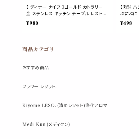
【 ディナー ナイフ 】ゴールド カトラリー
【肉球 ハ
金 ステンレス キッチン テーブル レストラ
ぷにぷに 
ン コーディネート 西海岸 おしゃれ 北欧
マドラー 
¥980
¥498
アンティーク 食事 my
犬 合格 
アイス 
商品カテゴリ
おすすめ商品
気になる虫対策に
フラワー レソット.
薄荷の香りで体感温度-4℃ !? スースーシリーズ
Kiyome LESO. (清めレソット)浄化アロマ
パロサント
Medi-Kun (メディクン)