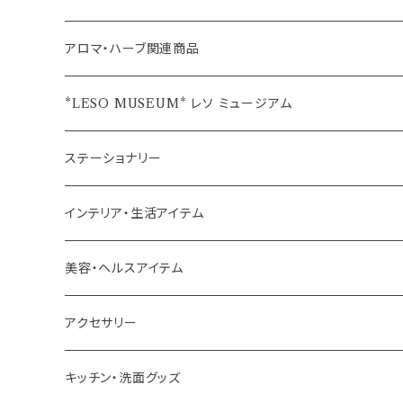
ブレンド
ウェルカムボード・装飾
スプレーボトル
ブレンド
アロマ・ハーブ関連商品
ジュエルオブビューティー
ジュエル オブ ビューティー
席札クリップ
スポイトボトル
シングル
エッセンシャルオイル
*LESO MUSEUM* レソ ミュージアム
美人さんのハーブティー
美人さんのハーブティー
シングル
プチギフト
精油用ボトル
クラフト器材・道具
ステーショナリー
頑張るあなたのティータイム
勉強やデスクワークを頑張るあなたへ 作業用ハーブティー
ブレンド
キャリアオイル・ワックス
ポンプ式ボトル
お香・サシェ・キャンドル
デザインクリップ
インテリア・生活アイテム
季節のハーブティー
季節のハーブティー
1mLお試し
道具
線香
記号（ハート,星,etc）
リップ容器
ディフューザー
ページオープナー・ワイドクリップ
オブジェ
美容・ヘルスアイテム
箱入りアソート
箱入りアソート
サシェ・香り袋
音楽・楽器
アロマオイルウォーマー
スクリュー容器
ポストカード・メッセージカード
キャンドル・お香
アクセサリー
キャンドル
生き物
アロマストーン
チューブ
フック・マグネット・画鋲
ウォールアイテム
ブローチ・ピンバッチ
キッチン・洗面グッズ