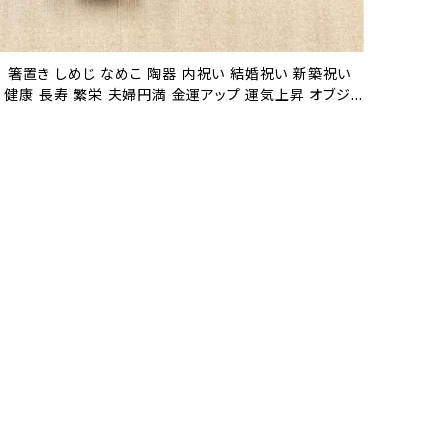
ノコ 箸置き しめじ なめこ 陶器 内祝い 結婚祝い 新築祝い
 健康 長寿 繁栄 夫婦円満 金運アップ 運気上昇 オブジェ
ム おしゃれ かわいい おもしろい