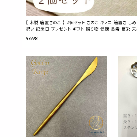
【 木製 箸置きのこ 】 2個セット きのこ キノコ 箸置き し
祝い 記念日 プレゼント ギフト 贈り物 健康 長寿 繁栄 
ブジェ インテリア カトラリー キッチン 雑貨 アイテム お
¥698