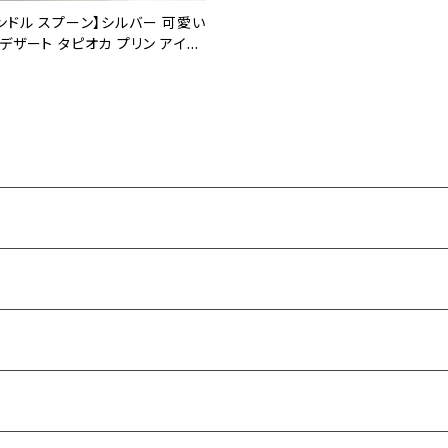
ンドル スプーン】シルバー 可愛い
デザート タピオカ プリン アイス
珈琲 コーヒー カフェ お祝い 猫
春 シルバー カトラリー キッチン
おしゃれ