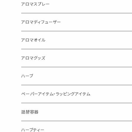
アロマスプレー
目的で選ぶ
アロマディフューザー
蒸し暑い夏やリフレッシュに
FLOWER LESO. フラワレソット
アロマオイル
消臭に（用途：空間や衣服）
Kiyome LESO. キヨメ レソット
エッセンシャルオイル
アロマグッズ
虫対策に（用途：空間やゴミ箱、ファブリックに）
シングル
体感-4℃ !? 薄荷をブレンドしたアロマスプレー
キャリアオイル
エッセンシャルオイル
ハーブ
空間・気の浄化に（用途：気になる空間に、掃除の後に）
ブレンド
AroMachi アロマチ 町の香り
ディフューザー
サシェ・香り袋
ペーパーアイテム・ラッピングアイテム
マスクの時期に
1mlお試し
Mask&Pillow Aroma
ハーブティー
シーリングワックス シール
詰替容器
シングル
キャンディー
ペーパークリップ
ロールオンボトル
ハーブティー