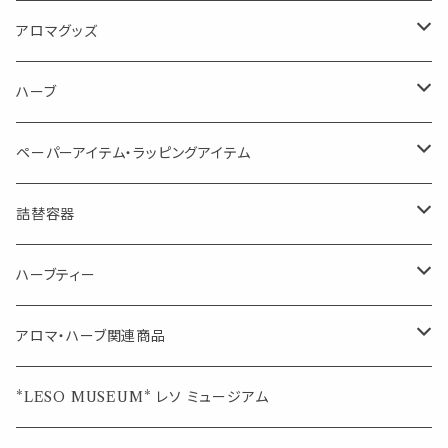
消臭に（用途：空間や衣服）
Kiyome LESO. キヨメ レソット
エッセンシャルオイル
アロマグッズ
虫対策に（用途：空間やゴミ箱、ファブリックに）
シングル
体感-4℃ !? 薄荷をブレンドしたアロマスプレー
キャリアオイル
エッセンシャルオイル
ハーブ
空間・気の浄化に（用途：気になる空間に、掃除の後に）
ブレンド
AroMachi アロマチ 町の香り
ディフューザー
サシェ・香り袋
ペーパーアイテム・ラッピングアイテム
マスクの時期に
1mlお試し
Mask&Pillow Aroma
ハーブティー
シーリングワックス シール
詰替容器
シングル
キャンディー
ペーパークリップ
ロールオンボトル
ハーブティー
ブレンド
ウェルカムボード・装飾
スプレーボトル
ブレンド
アロマ・ハーブ関連商品
ジュエルオブビューティー
ジュエル オブ ビューティー
席札クリップ
スポイトボトル
シングル
エッセンシャルオイル
*LESO MUSEUM* レソ ミュージアム
美人さんのハーブティー