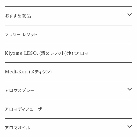
性 甘い スイート
濃厚 アロマ 香
水 ホルモン 魅
おすすめ商品
惑 乙女 オリエン
タル アロマスプ
レー フレグラン
気になる虫対策に
フラワー レソット.
ス
薄荷の香りで体感温度-4℃ !? スースーシリーズ
Kiyome LESO. (清めレソット)浄化アロマ
パロサント
Medi-Kun (メディクン)
アロマスプレー
目的で選ぶ
アロマディフューザー
蒸し暑い夏やリフレッシュに
FLOWER LESO. フラワレソット
アロマオイル