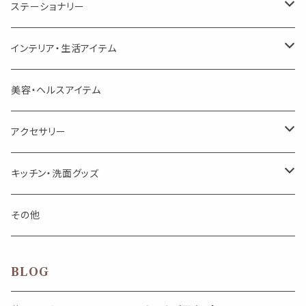
美人さんのハーブティー
シングル
プチギフト
精油用ボトル
クラフト器材・道具
ステーショナリー
頑張るあなたのティータイム
勉強やデスクワークを頑張るあなたへ 作業用ハーブティー
ブレンド
キャリアオイル・ワックス
ポンプ式ボトル
お香・サシェ・キャンドル
デザインクリップ
インテリア・生活アイテム
季節のハーブティー
季節のハーブティー
1mLお試し
道具
線香
記号（ハート,星,etc）
リップ容器
ディフューザー
ページオープナー・ワイドクリップ
オブジェ
美容・ヘルスアイテム
箱入りアソート
箱入りアソート
サシェ・香り袋
音楽・楽器
アロマオイルウォーマー
スクリュー容器
ポストカード・メッセージカード
キャンドル・お香
アクセサリー
キャンドル
生き物
アロマストーン
チューブ
フック・マグネット・画鋲
ウォールアイテム
ブローチ・ピンバッチ
キッチン・洗面グッズ
インセンスパウダー
食べ物・飲み物
ウッドディフューザー
フック・マグネット・画鋲
スライドケース
ステッカー・マスキングテープ・付箋
収納・小物トレー
ピアス
カトラリー
その他
天然のお香
自然・植物・天気
吊り下げディフューザー
ウォールステッカー
その他
ブックマーク・しおり
卓上トイ・アイテム
ネックレス
BLOG
香皿・お香立て・ケース
生活・モノ
クリップ式ディフューザー
定規
花瓶
リング