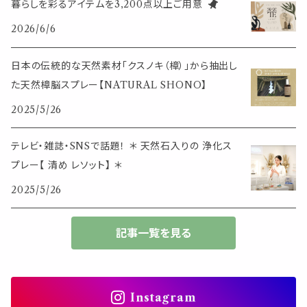
暮らしを彩るアイテムを3,200点以上ご用意
イベント・活動・旅行
その他
2026/6/6
筆記用具
スマホアイテム
ブレスレット
使いやすいベーシック
日本の伝統的な天然素材「クスノキ（樟）」から抽出し
事務用品
レザーアイテム
スマホアイテム
た天然樟脳スプレー【NATURAL SHONO】
ミニサイズ
2025/5/26
生活アイテム
その他
大きめサイズ
テレビ・雑誌・SNSで話題！ ＊ 天然石入りの 浄化ス
プレー【 清め レソット】 ＊
50個以上の大容量
2025/5/26
ダブルクリップ・その他
記事一覧を見る
Instagram