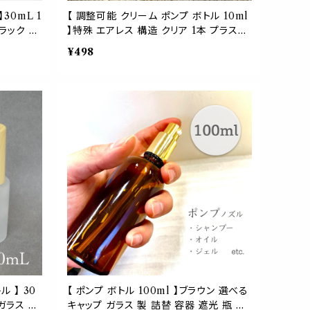
30mL 1
【 調整可能 クリーム ポンプ ボトル 10ml
ラック 遮
】特殊 エアレス 構造 クリア 1本 プラスチ
 乳液 美
ック 軽量 シンプル 空気圧 ノズルなし 化
¥498
化 ナチュ
粧水 美容液 オイル ミルク クリーム 乳液
詰替容器 持ち歩き 旅行 ミニサイズ 小型
 】 30
【 ポンプ ボトル 100ml 】ブラウン 選べる
ガラス 詰
キャップ ガラス 製 詰替 容器 遮光 瓶 茶