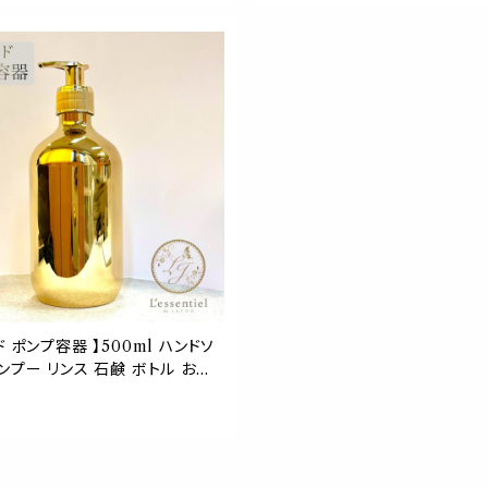
 アロマ オイル 強化ガラス ナチ
サイズ 小型
ダン
ド ポンプ容器 】500ml ハンドソ
ンプー リンス 石鹸 ボトル お洒
雑貨 カフェ 風呂 ショップ 青山
ィック 展示 高級 店