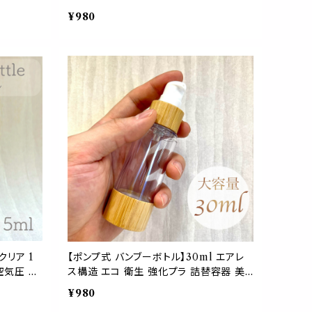
ラウン プ
色 アンバー キャリア オイル 美容 液 化粧
¥980
り くもり
水 シャンプー クリーム ジェル アロマ 洗
り クラフ
面所 お風呂 手作り ハンドメイド
クリア 1
【ポンプ式 バンブーボトル】30ml エアレ
空気圧 ノ
ス構造 エコ 衛生 強化プラ 詰替容器 美
ミルク ク
容 シャンプー リンス 化粧水 乳液 アロマ
¥980
旅行 ミニ
キャリア マッサージ オイル