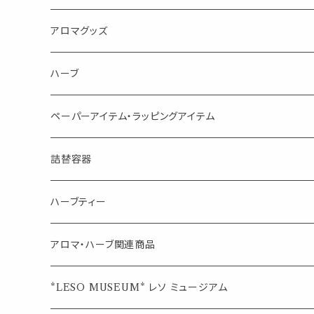
消臭に（用途：空間や衣服）
Kiyome LESO. キヨメ レソット
エッセンシャルオイル
アロマグッズ
虫対策に（用途：空間やゴミ箱、ファブリックに）
シングル
体感-4℃ !? 薄荷をブレンドしたアロマスプレー
キャリアオイル
エッセンシャルオイル
ハーブ
空間・気の浄化に（用途：気になる空間に、掃除の後に）
ブレンド
AroMachi アロマチ 町の香り
ディフューザー
サシェ・香り袋
ペーパーアイテム・ラッピングアイテム
マスクの時期に
1mlお試し
Mask&Pillow Aroma
ハーブティー
シーリングワックス シール
詰替容器
シングル
キャンディー
ペーパークリップ
ロールオンボトル
ハーブティー
ブレンド
ウェルカムボード・装飾
スプレーボトル
ブレンド
アロマ・ハーブ関連商品
ジュエルオブビューティー
ジュエル オブ ビューティー
席札クリップ
スポイトボトル
シングル
エッセンシャルオイル
*LESO MUSEUM* レソ ミュージアム