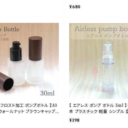
木目 キャップ ライト ブラウン プ
替 容器 木目 キャップ ライト ブ
¥680
 乳液 旅行 化粧水 曇り くもり
ラスチック 乳液 旅行 化粧水 曇
円柱 乳白色 強化 手作り クラフ
肉厚 瓶 円柱 乳白色 強化 手作
ト アロマ
 フロスト加工 ポンプボトル 】30
【 エアレス ポンプ ボトル 5ml 】
 ウォールナット ブラウンキャップ
本 プラスチック 軽量 シンプル 
ブラック ガラス製 詰替容器 乳
ズルなし 化粧水 美容液 オイル 
¥198
性 肉厚 くもりガラス 化粧水 乳
リーム 乳液 詰替容器 持ち歩き 