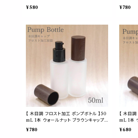
選べるポンプ ブラック クリア ロック式 詰
替 容器 
¥580
¥780
替 容器 クレンジング オイル スキンケア
ラスチック
ソープ 軽量 旅行 コンパクト シンプル 掃
肉厚 瓶 
除 ペット 用品
ト アロマ
【 木目調 フロスト加工 ポンプボトル 】50
【 木目調
mL 1本 ウォールナット ブラウンキャップ
mL 1本
ポンプ黒 ブラック ガラス製 詰替容器 乳
ポンプ黒 
¥780
¥680
白色 遮光性 肉厚 くもりガラス 化粧水 乳
白色 遮光