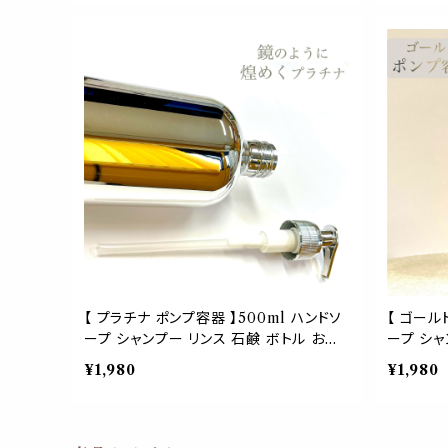
液 美容液 アロマ オイル 強化ガラス ナチ
液 美容液
ュラル モダン
ュラル モ
【 プラチナ ポンプ容器 】500ml ハンドソ
【 ゴール
ープ シャンプー リンス 石鹸 ボトル お洒
ープ シャ
落 服屋 雑貨 カフェ 風呂 ショップ 青山
落 服屋 
¥1,980
¥1,980
銀座 ブティック 展示 高級 店
銀座 ブテ