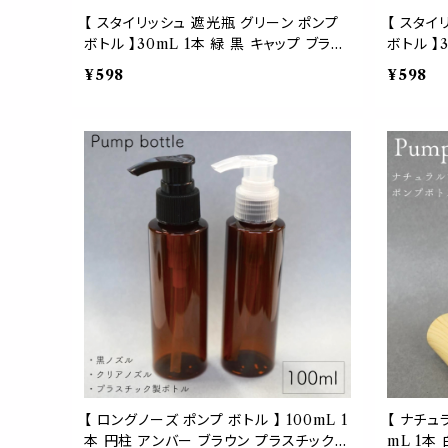
【 スタイリッシュ 遮光瓶 グリーン ポンプ
【 スタイ
ボトル 】30mL 1本 緑 黒 キャップ ブラッ
ボトル 】
ク 携帯 ガラス 詰替 容器 化粧水 乳液 美
ク 携帯 
¥598
¥598
容液 シャンプー リンス クリーム アロマ
容液 シャ
オイル 強化 モダン
オイル 強
【 ロングノーズ ポンプ ボトル 】 100mL 1
【 ナチュ
本 円柱 アンバー ブラウン プラスチック
mL 1本