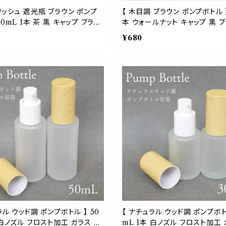
リッシュ 遮光瓶 ブラウン ポンプ
【 木目調 ブラウン ポンプボトル 】
30mL 1本 茶 黒 キャップ ブラッ
本 ウォールナット キャップ 黒 ブ
ガラス 詰替 容器 化粧水 乳液 美
光 ガラス 詰替容器 肉厚 化粧水
¥680
ンプー リンス クリーム アロマ
容液 クリーム アロマ オイル 強
化 モダン
ラル モダン
ラル ウッド調 ポンプボトル 】 50
【 ナチュラル ウッド調 ポンプボトル
 白ノズル フロスト加工 ガラス 詰
mL 1本 白ノズル フロスト加工 