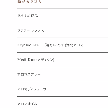
商品カテゴリ
おすすめ商品
気になる虫対策に
フラワー レソット.
薄荷の香りで体感温度-4℃ !? スースーシリーズ
Kiyome LESO. (清めレソット)浄化アロマ
パロサント
Medi-Kun (メディクン)
アロマスプレー
目的で選ぶ
アロマディフューザー
蒸し暑い夏やリフレッシュに
FLOWER LESO. フラワレソット
アロマオイル