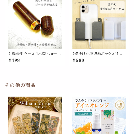
チン 卓上 磁器 雑貨 西海岸風
北欧
【 爪楊枝 ケース 】木製 ウォール
【壁掛け小物収納ボックス】1個
ナッツ 針 ニードル 通し 調味料
全3色 プラスチック リモコン ケ
¥498
¥580
お香 パウダー ようじ 容器 収納
ータイ 粘着シール 両面テープ
裁縫 くるみ ナチュラル 外出 イ
便利 整理 貼り付け跡なし 壁傷
ンテリア バッグ ポーチ 外出 旅
つけない 玄関 インテリア
行 プレゼント 天然
その他の商品