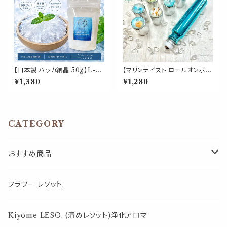
【日本製 ハッカ結晶 50g】L-メ
【マリンテイスト ロールオンボト
ントール クリスタル｜ 生ゴミ 箱
ル】10ml メタリックブルー 海 夏
¥1,380
¥1,280
臭い ハエ 蚊 ゴキブリ カメムシ
水滴 サンゴ 貝殻 シェル 西海岸
対策 薄荷結晶 清涼感 香りづけ
ハワイ ビーチ 携帯 アロマ 遮光
アロマスプレー 冷感 入浴 涼し
性 エッセンシャルオイル シルバ
い
ーキャップ 容器
CATEGORY
おすすめ商品
気になる虫対策に
フラワー レソット.
薄荷の香りで体感温度-4℃ !? スースーシリーズ
Kiyome LESO. (清めレソット)浄化アロマ