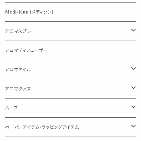
パロサント
Medi-Kun (メディクン)
アロマスプレー
目的で選ぶ
アロマディフューザー
蒸し暑い夏やリフレッシュに
FLOWER LESO. フラワレソット
アロマオイル
消臭に（用途：空間や衣服）
Kiyome LESO. キヨメ レソット
エッセンシャルオイル
アロマグッズ
虫対策に（用途：空間やゴミ箱、ファブリックに）
シングル
体感-4℃ !? 薄荷をブレンドしたアロマスプレー
キャリアオイル
エッセンシャルオイル
ハーブ
空間・気の浄化に（用途：気になる空間に、掃除の後に）
ブレンド
AroMachi アロマチ 町の香り
ディフューザー
サシェ・香り袋
ペーパーアイテム・ラッピングアイテム
マスクの時期に