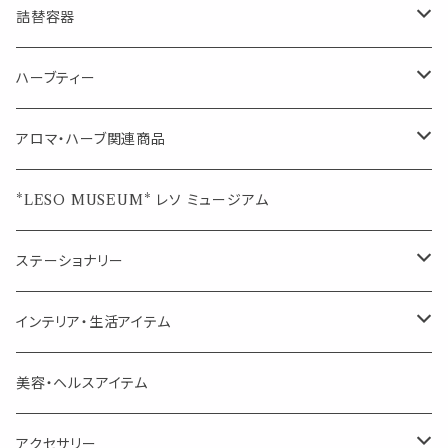
1mlお試し
Mask&Pillow Aroma
ハーブティー
シーリングワックス シール
詰替容器
シングル
キャンディー
ペーパークリップ
ロールオンボトル
ハーブティー
ブレンド
ウェルカムボード・装飾
スプレーボトル
ブレンド
アロマ・ハーブ関連商品
ジュエルオブビューティー
ジュエル オブ ビューティー
席札クリップ
スポイトボトル
シングル
エッセンシャルオイル
*LESO MUSEUM* レソ ミュージアム
美人さんのハーブティー
美人さんのハーブティー
シングル
プチギフト
精油用ボトル
クラフト器材・道具
ステーショナリー
頑張るあなたのティータイム
勉強やデスクワークを頑張るあなたへ 作業用ハーブティー
ブレンド
キャリアオイル・ワックス
ポンプ式ボトル
お香・サシェ・キャンドル
デザインクリップ
インテリア・生活アイテム
季節のハーブティー
季節のハーブティー
1mLお試し
道具
線香
記号（ハート,星,etc）
リップ容器
ディフューザー
ページオープナー・ワイドクリップ
オブジェ
美容・ヘルスアイテム
箱入りアソート
箱入りアソート
サシェ・香り袋
音楽・楽器
アロマオイルウォーマー
スクリュー容器
ポストカード・メッセージカード
キャンドル・お香
アクセサリー