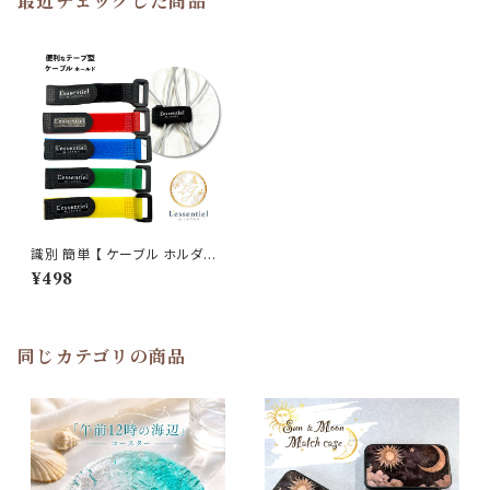
最近チェックした商品
識別 簡単 【 ケーブル ホルダー
】 結束 バンド 5色 セット 整理
¥498
コード 束ねる マジック テープ
カバー スマホ ゲーム 充電 配線
新生活 入学 入社 プレゼント
同じカテゴリの商品