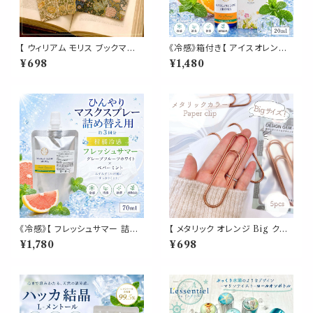
【 ウィリアム モリス ブックマー
《冷感》箱付き【 アイスオレンジ
ク】5枚セット ゴールド箔 草 鳥
】マスク & ピロー アロマ 20ml
¥698
¥1,480
花柄 しおり ボタニカル 栞 絵画
｜スイートオレンジ ペパーミン
ブック マーカー デザイナー 名
ト 夏 ひんやり 涼しい スプレー
画 読書 アート 美大 芸術 美術
枕 睡眠 癒し 植物由来 消臭 静
作品 勉強 秋 本 日記 手帳 目印
菌 携帯用 ギフト プレゼント
ギフト プレゼント アンティーク
おしゃれ
《冷感》【 フレッシュサマー 詰め
【 メタリック オレンジ Big クリ
替え用 70ml 】マスク & ピロー
ップ 】5個入 橙 強い 大きい ペ
¥1,780
¥698
アロマ｜グレープフルーツホワ
ーパー 新聞 雑誌 名刺 資料 サ
イト ペパーミント 柑橘 夏 ひん
イズ 50枚 収納 可能 文房具 ゼ
やり 涼しい 詰替パウチ 約3回分
ムクリップ バインダー オフィス
消臭 静菌 冷感 アロマスプレー
学校 会社 筆記用具 事務 用品
文具 雑貨 おしゃれ かわいい デ
スク アイテム