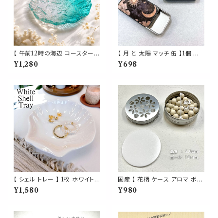
【 午前12時の海辺 コースター】
【 月 と 太陽 マッチ 缶 】1個 ブラ
ガラス グラデーション 海 夏 お
ック スライド式 タブレット ブリ
¥1,280
¥698
しゃれ 涼しげデザイン 透明 ク
キ缶 マッチストライカー付き ア
リア ブルー 波 カフェ 皿 小皿
ウトドア キャンプ 焚き火 お香
カップコースター プレート トレ
線香 キャンドル 喫煙 タバコ ピ
ー トレイ 小物置き インテリア
ルケース サプリメント キャンデ
ギフト プレゼント 贈り物 お祝い
ィケース 小物入れ 携帯用 コン
新築祝い かわいい キッチン
テナ 薄型 収納 ケース おしゃれ
【 シェル トレー 】 1枚 ホワイト
国産 【 花柄 ケース アロマ ボー
貝 貝殻 海 ハワイ 器 食器 お皿
ル ディフューザー 】シルバー 日
¥1,580
¥980
小皿 豆皿 醤油皿 フルーツ皿 香
本 陶磁器 香水 エッセンシャル
皿 置物 小物入れ ソープディッ
オイル 精油 対応 ブティック ト
シュ 石鹸 アクセサリー ジュエリ
イレ 玄関 インテリア 雑貨 AEA
ー トレイ トレイ インテリア キッ
J 生活 玉 サロン 木