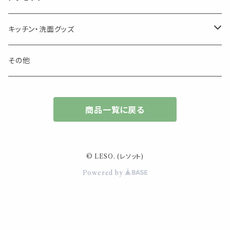
キャンドル
生き物
アロマストーン
チューブ
フック・マグネット・画鋲
ウォールアイテム
ブローチ・ピンバッチ
キッチン・洗面グッズ
インセンスパウダー
食べ物・飲み物
ウッドディフューザー
フック・マグネット・画鋲
スライドケース
ステッカー・マスキングテープ・付箋
収納・小物トレー
ピアス
カトラリー
その他
天然のお香
自然・植物・天気
吊り下げディフューザー
ウォールステッカー
その他
ブックマーク・しおり
卓上トイ・アイテム
ネックレス
商品一覧に戻る
香皿・お香立て・ケース
生活・モノ
クリップ式ディフューザー
定規
花瓶
リング
イベント・活動・旅行
その他
筆記用具
スマホアイテム
ブレスレット
© LESO. (レソット)
使いやすいベーシック
Powered by
事務用品
レザーアイテム
スマホアイテム
ミニサイズ
生活アイテム
その他
大きめサイズ