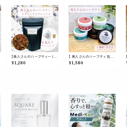
【美人さんのハーブティー (テ
【 美人さんのハーブティ 缶入
ィーパック)】《デトックス ブレ
り 】選べる 9種類 ティーバッ
¥1,280
¥1,580
レ
ンド》6包入 ティーバッグ ダン
グ 5包入り 飲みやすい ブレン
デライオン チコリロースト ロ
ド ギフト 贈り物 贈り物 ティー
ーズヒップ ノンカフェイン 食
パック 簡単 ホット お茶 健康
プ
物繊維 ファイバー コーヒー
植物 ローズマリー キンモクセ
毒素 パウチ 携帯 習慣 デイリ
イ イチョウ
ー