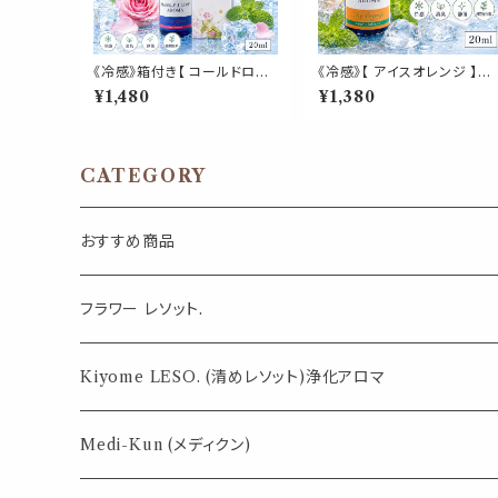
《冷感》箱付き【 コールドロー
《冷感》【 アイスオレンジ 】マ
ズ 】マスク & ピロー アロマ 2
スク & ピロー アロマ 20ml
¥1,480
¥1,380
0ml｜薔薇 ペパーミント 夏
｜スイートオレンジ 天然薄
ひんやり 涼しい スプレー 枕
ペパーミント 柑橘 夏 ひんや
睡眠 癒し 植物由来 消臭 静
涼しい スプレー 枕 睡眠 癒し
菌 携帯用 ギフト プレゼント
植物由来 消臭 静菌 携帯用
ギフト プレゼント
CATEGORY
おすすめ商品
気になる虫対策に
フラワー レソット.
薄荷の香りで体感温度-4℃ !? スースーシリーズ
Kiyome LESO. (清めレソット)浄化アロマ
パロサント
Medi-Kun (メディクン)