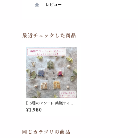
レビュー
最近チェックした商品
【 ５種のアソート 薬膳ティー 】
箱付き ハーブティー ティーバ
¥1,980
ッグ 五行 ナツメ 贈り物 ギフト
ブレンド ご褒美 美容 ウィンタ
ー プレゼント リラックス 癒し
紅茶 お茶 爽やか 簡単
同じカテゴリの商品