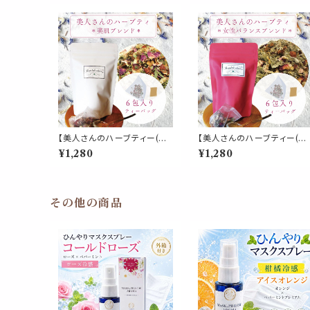
【美人さんのハーブティー(テ
【美人さんのハーブティー(テ
ィーパック)】《美肌 ブレンド》6
ィーパック)】《女性バランス ブ
¥1,280
¥1,280
包入 ティーバッグ ローズヒッ
レンド》6包入 ティーバッグ 
プ ローズピンク ハイビスカス
ッドクローバー ラズベリーリ
ヒース アップルフルーツ レモ
ーフ ローズ セージ ジンジャ
ンバーム パウチ 女性 フルー
ー ハイビスカス ローズピッ
ティー お茶 携帯 パウチ 習慣
パウチ 女性 酸味 スッキリ お
その他の商品
デイリー
茶 パウチ 携帯 習慣 デイリー