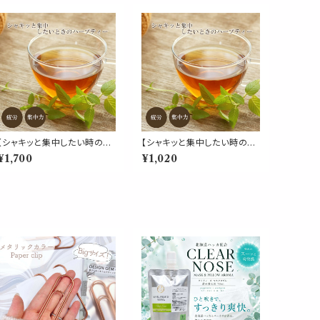
【シャキッと集中したい時のハ
【シャキッと集中したい時のハ
ーブティー 50g】勉強 学生
ーブティー 30g】勉強 学生
¥1,700
¥1,020
集中 やる気 受験 レモングラ
集中 やる気 受験 レモングラ
ス ペパーミント マテ マルベリ
ス ペパーミント マテ マルベリ
ー ローズマリー シベリアニン
ー ローズマリー シベリアニン
ジン デスクワーク 作業
ジン デスクワーク 作業