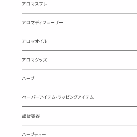
アロマスプレー
目的で選ぶ
アロマディフューザー
蒸し暑い夏やリフレッシュに
FLOWER LESO. フラワレソット
アロマオイル
消臭に（用途：空間や衣服）
Kiyome LESO. キヨメ レソット
エッセンシャルオイル
アロマグッズ
虫対策に（用途：空間やゴミ箱、ファブリックに）
シングル
体感-4℃ !? 薄荷をブレンドしたアロマスプレー
キャリアオイル
エッセンシャルオイル
ハーブ
空間・気の浄化に（用途：気になる空間に、掃除の後に）
ブレンド
AroMachi アロマチ 町の香り
ディフューザー
サシェ・香り袋
ペーパーアイテム・ラッピングアイテム
マスクの時期に
1mlお試し
Mask&Pillow Aroma
ハーブティー
シーリングワックス シール
詰替容器
シングル
キャンディー
ペーパークリップ
ロールオンボトル
ハーブティー