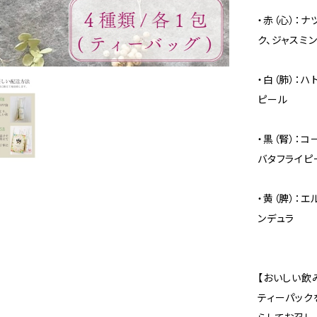
・赤（心）：
ク、ジャスミ
・白（肺）：
ピール
・黒（腎）：
バタフライピ
・黄（脾）：
ンデュラ
【おいしい飲
ティーパック