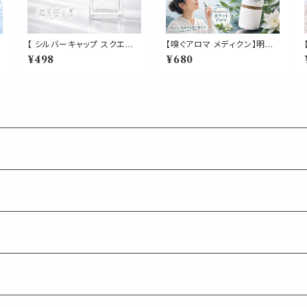
【 シルバーキャップ スクエア
【嗅ぐアロマ メディクン】明鏡
ミニスプレーボトル 15ml 】1
止水 瞑想｜アガーウッド ラベ
¥498
¥680
荷
本 クリア ガラス製 詰め替え
ンダー ペパーミント クローブ
り
容器 携帯用 コンパクト 香水
深く静かな 香り ポータブルア
アロマ フレグランス ハンドメ
ロマ ノーズ ヤードム ヨガ 読
イド クラフト おしゃれ シンプ
書 仕事 勉強 運転 休憩 気分
ル かわいい
転換 リフレッシュ 外出 携帯
日本製 男性 女性 ギフト プレ
ゼント