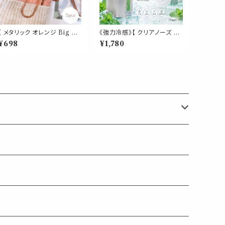
【 メタリック オレンジ Big ク
《強力冷感》【 クリアノーズ 詰
リップ 】5個入 橙 強い 大きい
め替え用 70ml 】マスク & ピ
¥698
¥1,780
ペーパー 新聞 雑誌 名刺 資
ロー アロマ｜北海道ハッカ
料 サイズ 50枚 収納 可能 文
ペパーミント ユーカリ ティー
房具 ゼムクリップ バインダー
トゥリー 強め 爽快 鼻すっきり
オフィス 学校 会社 筆記用具
夏 ひんやり 涼しい 詰替パウ
事務 用品 文具 雑貨 おしゃれ
チ 約3回分 消臭 静菌 冷感 ア
かわいい デスク アイテム
ロマスプレー