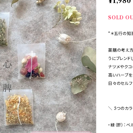
¥1,980
SOLD O
*＊五行の知
薬膳の考え方
うにブレンド
ナツメやクコ
高いハーブを
日々のセルフ
＼ 5つのカ
・緑（肝）：