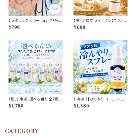
【 メタリック カラー Big クリップ
【嗅ぐアロマ メディクン】フランキ
】7色 7個入 強い 大きい ペーパ
ンセンス（乳香）｜天然 精油 樹
¥798
¥680
ー 新聞 雑誌 名刺 資料 サイズ
脂 香り 浄化 お香 ポータブルア
50枚 収納 可能 文房具 ゼムク
ロマ ノーズアロマ 気分転換 リ
リップ バインダー オフィス 学校
ラックス 瞑想 おやすみ 携帯用
会社 筆記用具 事務 用品 文具
日本製 ギフト
雑貨 おしゃれ かわいい デスク
アイテム
《強力 冷感・選べる香り 全7種》
《 冷感 》【ひんやり コールドモー
【マスク＆ピローアロマ 詰め替
ニング 】レモン ローズマリー 天
¥1,780
¥1,380
え用 70ml 】天然薄荷 アロマス
然薄荷 マスクスプレー ピロー
プレー 約3回分 マスク 枕 寝具
スプレー 夏 清涼 寝具 消臭 静
消臭 静菌 植物由来 夏 ひんやり
菌 携帯用 アロマスプレー
詰替パウチ
CATEGORY