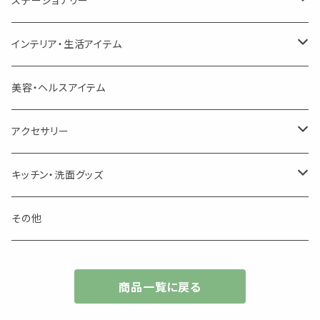
プチギフト
精油用ボトル
クラフト器材・道具
ステーショナリー
頑張るあなたのティータイム
勉強やデスクワークを頑張るあなたへ 作業用ハーブティー
ブレンド
キャリアオイル・ワックス
ポンプ式ボトル
お香・サシェ・キャンドル
デザインクリップ
インテリア・生活アイテム
季節のハーブティー
季節のハーブティー
1mLお試し
道具
線香
記号（ハート,星,etc）
リップ容器
ディフューザー
ページオープナー・ワイドクリップ
オブジェ
美容・ヘルスアイテム
箱入りアソート
箱入りアソート
サシェ・香り袋
音楽・楽器
アロマオイルウォーマー
スクリュー容器
ポストカード・メッセージカード
キャンドル・お香
アクセサリー
キャンドル
生き物
アロマストーン
チューブ
フック・マグネット・画鋲
ウォールアイテム
ブローチ・ピンバッチ
キッチン・洗面グッズ
インセンスパウダー
食べ物・飲み物
ウッドディフューザー
フック・マグネット・画鋲
スライドケース
ステッカー・マスキングテープ・付箋
収納・小物トレー
ピアス
カトラリー
その他
天然のお香
自然・植物・天気
吊り下げディフューザー
ウォールステッカー
その他
ブックマーク・しおり
卓上トイ・アイテム
ネックレス
商品一覧に戻る
香皿・お香立て・ケース
生活・モノ
クリップ式ディフューザー
定規
花瓶
リング