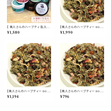
【 美人さんのハーブティ 缶入り
【美人さんのハーブティー no.
】選べる 9種類 ティーバッグ 5
9】女性バランス ブレンド リーフ
¥1,580
¥1,990
包入り 飲みやすい ブレンド ギフ
50g レッドクローバー ローズ
ト 贈り物 贈り物 ティーパック
ラズベリーリーフ セージ ローズ
簡単 ホット お茶 健康 植物 ロ
ヒップ ハイビスカス 紅茶 茶葉
ーズマリー キンモクセイ イチョ
ギフト プレゼント ご自愛 贈り物
ウ
母の日
【美人さんのハーブティー no.
【美人さんのハーブティー no.
9】女性バランス ブレンド リーフ
9】女性バランス ブレンド リーフ
¥1,194
¥796
30g レッドクローバー ローズ
20g レッドクローバー ローズ
ラズベリーリーフ セージ ローズ
ラズベリーリーフ セージ ローズ
ヒップ ハイビスカス 紅茶 茶葉
ヒップ ハイビスカス 紅茶 茶葉
ギフト プレゼント ご自愛 贈り物
ギフト プレゼント ご自愛 贈り物