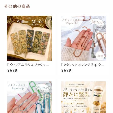
母の日
母の日
その他の商品
【 ウィリアム モリス ブックマー
【 メタリック オレンジ Big クリ
ク】5枚セット ゴールド箔 草 鳥
ップ 】5個入 橙 強い 大きい ペ
¥698
¥698
花柄 しおり ボタニカル 栞 絵画
ーパー 新聞 雑誌 名刺 資料 サ
ブック マーカー デザイナー 名
イズ 50枚 収納 可能 文房具 ゼ
画 読書 アート 美大 芸術 美術
ムクリップ バインダー オフィス
作品 勉強 秋 本 日記 手帳 目印
学校 会社 筆記用具 事務 用品
ギフト プレゼント アンティーク
文具 雑貨 おしゃれ かわいい デ
おしゃれ
スク アイテム