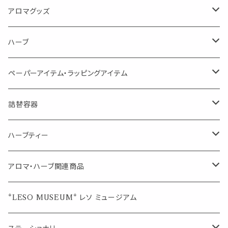
消臭に（用途：空間や衣服）
Kiyome LESO. キヨメ レソット
エッセンシャルオイル
アロマグッズ
虫対策に（用途：空間やゴミ箱、ファブリックに）
シングル
体感-4℃ !? 薄荷をブレンドしたアロマスプレー
キャリアオイル
エッセンシャルオイル
ハーブ
空間・気の浄化に（用途：気になる空間に、掃除の後に）
ブレンド
AroMachi アロマチ 町の香り
ディフューザー
サシェ・香り袋
ペーパーアイテム・ラッピングアイテム
マスクの時期に
1mlお試し
Mask&Pillow Aroma
ハーブティー
シーリングワックス シール
詰替容器
シングル
キャンディー
ペーパークリップ
ロールオンボトル
ハーブティー
ブレンド
ウェルカムボード・装飾
スプレーボトル
ブレンド
アロマ・ハーブ関連商品
ジュエルオブビューティー
ジュエル オブ ビューティー
席札クリップ
スポイトボトル
シングル
エッセンシャルオイル
*LESO MUSEUM* レソ ミュージアム
美人さんのハーブティー
美人さんのハーブティー
シングル