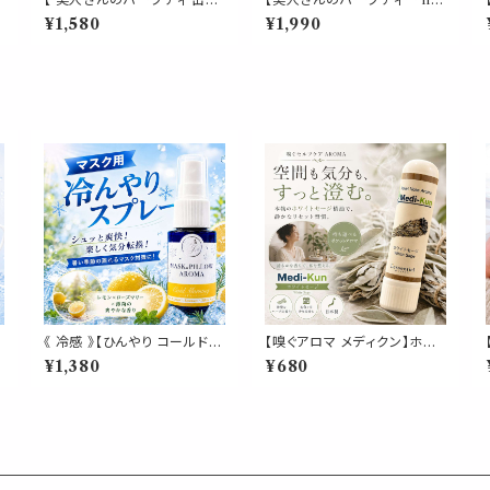
り 】選べる 9種類 ティーバッ
9】女性バランス ブレンド リー
¥1,580
¥1,990
ン
グ 5包入り 飲みやすい ブレン
フ 50g レッドクローバー ロ
ド ギフト 贈り物 贈り物 ティー
ーズ ラズベリーリーフ セージ
パック 簡単 ホット お茶 健康
ローズヒップ ハイビスカス 紅
植物 ローズマリー キンモクセ
茶 茶葉 ギフト プレゼント ご
イ イチョウ
自愛 贈り物 母の日
《 冷感 》【ひんやり コールドモ
【嗅ぐアロマ メディクン】ホワ
ーニング 】レモン ローズマリ
イトセージ｜天然 精油 浄化
¥1,380
¥680
ー
ー 天然薄荷 マスクスプレー
スッキリ 気分 ハーバルの香り
ピロースプレー 夏 清涼 寝具
ポータブルアロマ ノーズアロ
消臭 静菌 携帯用 アロマスプ
マ ヤードム 勉強 仕事 家事
ア
レー
気分転換 リフレッシュ 携帯用
日本製 ギフト プレゼント