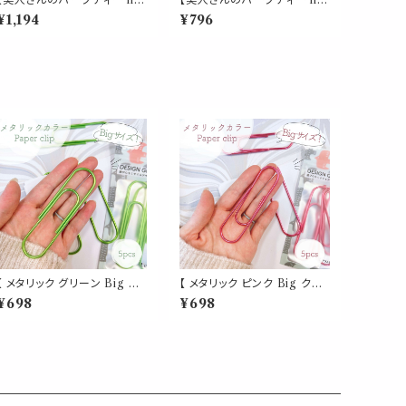
9】女性バランス ブレンド リー
9】女性バランス ブレンド リー
¥1,194
¥796
フ 30g レッドクローバー ロ
フ 20g レッドクローバー ロ
ーズ ラズベリーリーフ セージ
ーズ ラズベリーリーフ セージ
ローズヒップ ハイビスカス 紅
ローズヒップ ハイビスカス 紅
茶 茶葉 ギフト プレゼント ご
茶 茶葉 ギフト プレゼント ご
自愛 贈り物 母の日
自愛 贈り物 母の日
【 メタリック グリーン Big ク
【 メタリック ピンク Big クリ
リップ 】5個入 緑 強い 大きい
ップ 】5個入 強い 大きい ペー
¥698
¥698
ペーパー 新聞 雑誌 名刺 資
パー 新聞 雑誌 名刺 資料 サ
料 サイズ 50枚 収納 可能 文
イズ 50枚 収納 可能 文房具
房具 ゼムクリップ バインダー
ゼムクリップ バインダー オフ
オフィス 学校 会社 筆記用具
ィス 学校 会社 筆記用具 事務
事務 用品 文具 雑貨 おしゃれ
用品 文具 雑貨 おしゃれ かわ
かわいい デスク アイテム
いい デスク アイテム