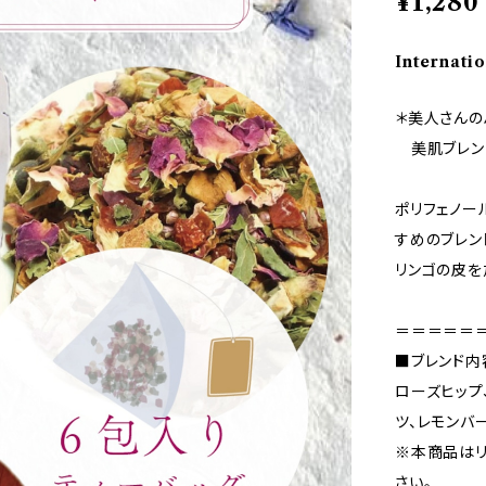
¥1,280
Internatio
＊美人さんの
美肌ブレンド
ポリフェノー
すめのブレン
リンゴの皮を
＝＝＝＝＝
■ブレンド内
ローズヒップ
ツ、レモンバ
※本商品はリ
さい。