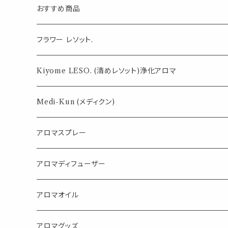
欧 夏 サマー マリン 海岸
おすすめ商品
気になる虫対策に
フラワー レソット.
薄荷の香りで体感温度-4℃ !? スースーシリーズ
Kiyome LESO. (清めレソット)浄化アロマ
パロサント
Medi-Kun (メディクン)
アロマスプレー
目的で選ぶ
アロマディフューザー
蒸し暑い夏やリフレッシュに
FLOWER LESO. フラワレソット
アロマオイル
消臭に（用途：空間や衣服）
Kiyome LESO. キヨメ レソット
エッセンシャルオイル
アロマグッズ