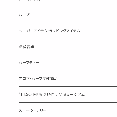
虫対策に（用途：空間やゴミ箱、ファブリックに）
シングル
体感-4℃ !? 薄荷をブレンドしたアロマスプレー
キャリアオイル
エッセンシャルオイル
ハーブ
空間・気の浄化に（用途：気になる空間に、掃除の後に）
ブレンド
AroMachi アロマチ 町の香り
ディフューザー
サシェ・香り袋
ペーパーアイテム・ラッピングアイテム
マスクの時期に
1mlお試し
Mask&Pillow Aroma
ハーブティー
シーリングワックス シール
詰替容器
シングル
キャンディー
ペーパークリップ
ロールオンボトル
ハーブティー
ブレンド
ウェルカムボード・装飾
スプレーボトル
ブレンド
アロマ・ハーブ関連商品
ジュエルオブビューティー
ジュエル オブ ビューティー
席札クリップ
スポイトボトル
シングル
エッセンシャルオイル
*LESO MUSEUM* レソ ミュージアム
美人さんのハーブティー
美人さんのハーブティー
シングル
プチギフト
精油用ボトル
クラフト器材・道具
ステーショナリー