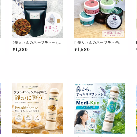
【美人さんのハーブティー (テ
【 美人さんのハーブティ 缶入
ィーパック)】《デトックス ブレ
り 】選べる 9種類 ティーバッ
¥1,280
¥1,580
レ
ンド》6包入 ティーバッグ ダン
グ 5包入り 飲みやすい ブレン
デライオン チコリロースト ロ
ド ギフト 贈り物 贈り物 ティー
ーズヒップ ノンカフェイン 食
パック 簡単 ホット お茶 健康
プ
物繊維 ファイバー コーヒー
植物 ローズマリー キンモクセ
毒素 パウチ 携帯 習慣 デイリ
イ イチョウ
ー