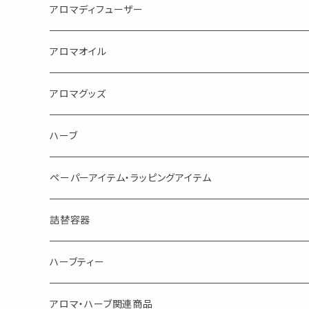
目的で選ぶ
アロマディフューザー
蒸し暑い夏やリフレッシュに
FLOWER LESO. フラワレソット
アロマオイル
消臭に（用途：空間や衣服）
Kiyome LESO. キヨメ レソット
エッセンシャルオイル
アロマグッズ
虫対策に（用途：空間やゴミ箱、ファブリックに）
シングル
体感-4℃ !? 薄荷をブレンドしたアロマスプレー
キャリアオイル
エッセンシャルオイル
ハーブ
空間・気の浄化に（用途：気になる空間に、掃除の後に）
ブレンド
AroMachi アロマチ 町の香り
ディフューザー
サシェ・香り袋
ペーパーアイテム・ラッピングアイテム
マスクの時期に
1mlお試し
Mask&Pillow Aroma
ハーブティー
シーリングワックス シール
詰替容器
シングル
キャンディー
ペーパークリップ
ロールオンボトル
ハーブティー
ブレンド
ウェルカムボード・装飾
スプレーボトル
ブレンド
アロマ・ハーブ関連商品