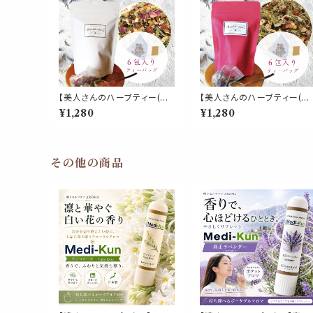
【美人さんのハーブティー(テ
【美人さんのハーブティー(テ
ィーパック)】《美肌 ブレンド》6
ィーパック)】《女性バランス ブ
¥1,280
¥1,280
包入 ティーバッグ ローズヒッ
レンド》6包入 ティーバッグ 
プ ローズピンク ハイビスカス
ッドクローバー ラズベリーリ
ヒース アップルフルーツ レモ
ーフ ローズ セージ ジンジャ
ンバーム パウチ 女性 フルー
ー ハイビスカス ローズピッ
ティー お茶 携帯 パウチ 習慣
パウチ 女性 酸味 スッキリ お
その他の商品
デイリー
茶 パウチ 携帯 習慣 デイリー