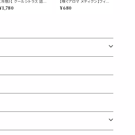
《冷感》【 クールシトラス 詰め
【嗅ぐアロマ メディクン】フィジ
替え用 70ml 】マスク & ピロ
カル｜レモングラス ジュニパ
¥1,780
¥680
ー アロマ｜レモンコールドプ
ー グレープフルーツ サイプレ
レスト ペパーミント 天然薄荷
ス すっきりハーバルシトラスの
夏 ひんやり 涼しい 詰替パウ
香り ポータブルアロマ ノーズ
チ 約3回分 消臭 静菌 冷感 ア
ヤードム スポーツ 運動前 運
ロマスプレー
動後 ジム トレーニング 気分
転換 リフレッシュ 外出 携帯
日本製 男性 女性 ギフト プレ
ゼント