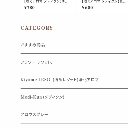
【嗅ぐアロマ メディクン】チュ
【嗅ぐアロマ メディクン】真正
ベローズ｜本物の花 香り 甘
ラベンダー｜おやすみ前 リラ
¥780
¥680
く華やかな 女性 ポータブル ノ
ックス 上品 フローラル ハー
ーズアロマ ヤードム 気分転
ブ 香り ポータブルアロマ ノ
換 ホルモン リラックス おやす
ズ ヤードム 気分転換 読書 
み 外出 携帯用 約6ヶ月 日本
憩 外出 携帯 日本製 男性 女
製 女性 ギフト プレゼント
性 誕生日 ギフト プレゼント
CATEGORY
おすすめ商品
気になる虫対策に
フラワー レソット.
薄荷の香りで体感温度-4℃ !? スースーシリーズ
Kiyome LESO. (清めレソット)浄化アロマ
パロサント
Medi-Kun (メディクン)
アロマスプレー