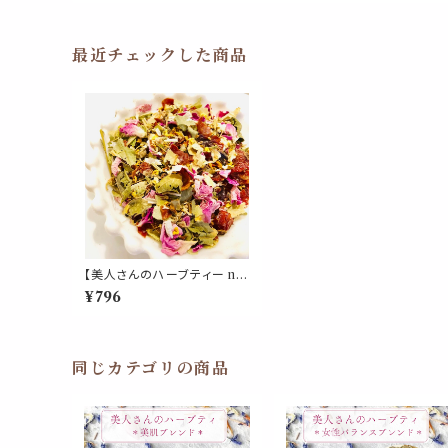
最近チェックした商品
【美人さんのハーブティー no.
6】 リラックス ブレンド リーフ
¥796
20g 金木犀 キャットニップ リ
ンデン ローズピンク ローズヒ
ップ 美味しい お茶 不眠 スト
レス ぐっすり 茶葉 母の日 ギ
フト プレゼント 贈り物
同じカテゴリの商品