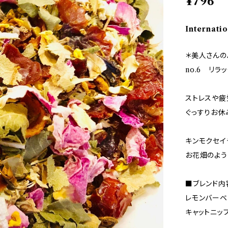
¥796
Internatio
＊美人さんの
no.6 リラ
ストレスや疲
ぐっすりお休
キンモクセイ
お花畑のよう
■ブレンド内
レモンバーベ
キャットニッ