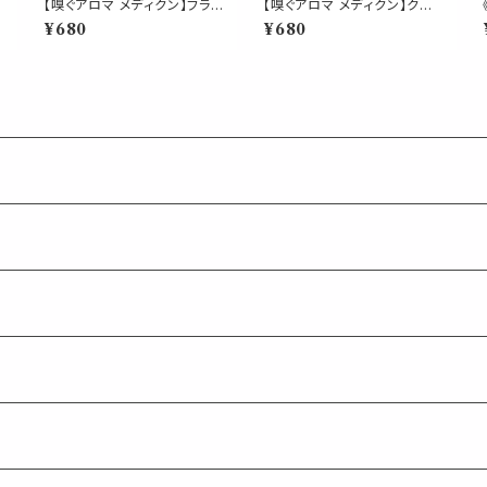
【嗅ぐアロマ メディクン】フラン
【嗅ぐアロマ メディクン】クリ
キンセンス（乳香）｜天然 精油
アノーズ 爽快ハーブの香り｜
¥680
¥680
樹脂 香り 浄化 お香 ポータブ
花粉の季節 ペパーミント ユ
ー
ルアロマ ノーズアロマ 気分転
ーカリ ティーツリー ラベンダ
休
換 リラックス 瞑想 おやすみ
ー 携帯 アロマ スティック ポ
携帯用 日本製 ギフト
ータブル 精油 ノーズ ヤードム
仕事 勉強 運転 気分転換 日
本製 ギフト プレゼント