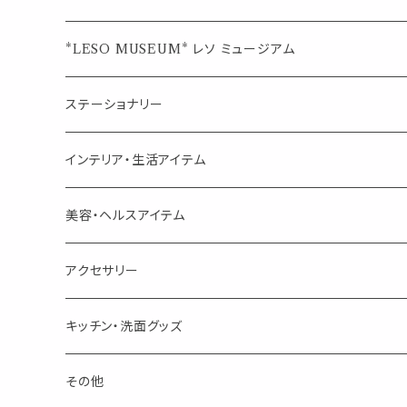
ジュエルオブビューティー
ジュエル オブ ビューティー
席札クリップ
スポイトボトル
シングル
エッセンシャルオイル
*LESO MUSEUM* レソ ミュージアム
美人さんのハーブティー
美人さんのハーブティー
シングル
プチギフト
精油用ボトル
クラフト器材・道具
ステーショナリー
頑張るあなたのティータイム
勉強やデスクワークを頑張るあなたへ 作業用ハーブティー
ブレンド
キャリアオイル・ワックス
ポンプ式ボトル
お香・サシェ・キャンドル
デザインクリップ
インテリア・生活アイテム
季節のハーブティー
季節のハーブティー
1mLお試し
道具
線香
記号（ハート,星,etc）
リップ容器
ディフューザー
ページオープナー・ワイドクリップ
オブジェ
美容・ヘルスアイテム
箱入りアソート
箱入りアソート
サシェ・香り袋
音楽・楽器
アロマオイルウォーマー
スクリュー容器
ポストカード・メッセージカード
キャンドル・お香
アクセサリー
キャンドル
生き物
アロマストーン
チューブ
フック・マグネット・画鋲
ウォールアイテム
ブローチ・ピンバッチ
キッチン・洗面グッズ
インセンスパウダー
食べ物・飲み物
ウッドディフューザー
フック・マグネット・画鋲
スライドケース
ステッカー・マスキングテープ・付箋
収納・小物トレー
ピアス
カトラリー
その他