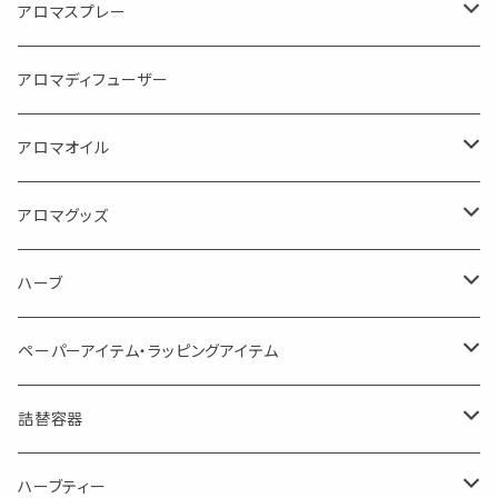
アロマスプレー
目的で選ぶ
アロマディフューザー
蒸し暑い夏やリフレッシュに
FLOWER LESO. フラワレソット
アロマオイル
消臭に（用途：空間や衣服）
Kiyome LESO. キヨメ レソット
エッセンシャルオイル
アロマグッズ
虫対策に（用途：空間やゴミ箱、ファブリックに）
シングル
体感-4℃ !? 薄荷をブレンドしたアロマスプレー
キャリアオイル
エッセンシャルオイル
ハーブ
空間・気の浄化に（用途：気になる空間に、掃除の後に）
ブレンド
AroMachi アロマチ 町の香り
ディフューザー
サシェ・香り袋
ペーパーアイテム・ラッピングアイテム
マスクの時期に
1mlお試し
Mask&Pillow Aroma
ハーブティー
シーリングワックス シール
詰替容器
シングル
キャンディー
ペーパークリップ
ロールオンボトル
ハーブティー