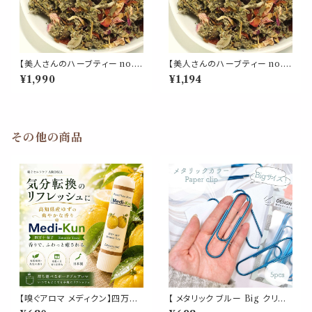
【美人さんのハーブティー no.
【美人さんのハーブティー no.
9】女性バランス ブレンド リーフ
9】女性バランス ブレンド リーフ
¥1,990
¥1,194
50g レッドクローバー ローズ
30g レッドクローバー ローズ
ラズベリーリーフ セージ ローズ
ラズベリーリーフ セージ ローズ
ヒップ ハイビスカス 紅茶 茶葉
ヒップ ハイビスカス 紅茶 茶葉
ギフト プレゼント ご自愛 贈り物
ギフト プレゼント ご自愛 贈り物
母の日
母の日
その他の商品
【嗅ぐアロマ メディクン】四万十
【 メタリック ブルー Big クリッ
柚子｜高知県産 ユズ リラックス
プ 】5個入 青 強い 大きい ペー