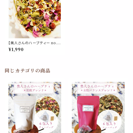
【美人さんのハーブティー no.
6】 リラックス ブレンド リーフ 5
¥1,990
0g 金木犀 キャットニップ リンデ
ン ローズピンク ローズヒップ
美味しい お茶 不眠 ストレス ぐ
っすり 茶葉 母の日 ギフト プレ
ゼント 贈り物
同じカテゴリの商品