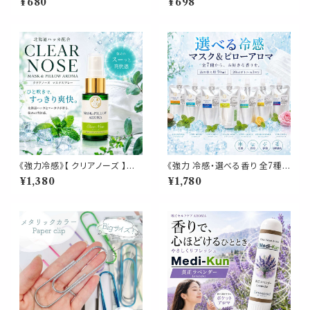
¥680
¥698
落ち着く ポータブルアロマ 和精
パー 新聞 雑誌 名刺 資料 サイ
油 ノーズ ヤードム 気分転換 リ
ズ 50枚 収納 可能 文房具 ゼム
フレッシュ 朝 仕事 勉強 外出 休
クリップ バインダー オフィス 学
憩 携帯 日本製 男性 女性 誕生
校 会社 筆記用具 事務 用品 文
日 ギフト プレゼント
具 雑貨 おしゃれ かわいい デス
ク アイテム
《強力冷感》【 クリアノーズ 】マ
《強力 冷感・選べる香り 全7種》
スク & ピロー アロマ 20ml｜
【マスク＆ピローアロマ 詰め替
¥1,380
¥1,780
北海道ハッカ ユーカリ ペパーミ
え用 70ml 】天然薄荷 アロマス
ント 強め ひんやり 清涼 マスク
プレー 約3回分 マスク 枕 寝具
スプレー 枕 寝具 植物由来 消
消臭 静菌 植物由来 夏 ひんやり
臭 静菌 携帯用 ギフト プレゼン
詰替パウチ
ト