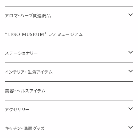
ブレンド
ウェルカムボード・装飾
スプレーボトル
ブレンド
アロマ・ハーブ関連商品
ジュエルオブビューティー
ジュエル オブ ビューティー
席札クリップ
スポイトボトル
シングル
エッセンシャルオイル
*LESO MUSEUM* レソ ミュージアム
美人さんのハーブティー
美人さんのハーブティー
シングル
プチギフト
精油用ボトル
クラフト器材・道具
ステーショナリー
頑張るあなたのティータイム
勉強やデスクワークを頑張るあなたへ 作業用ハーブティー
ブレンド
キャリアオイル・ワックス
ポンプ式ボトル
お香・サシェ・キャンドル
デザインクリップ
インテリア・生活アイテム
季節のハーブティー
季節のハーブティー
1mLお試し
道具
線香
記号（ハート,星,etc）
リップ容器
ディフューザー
ページオープナー・ワイドクリップ
オブジェ
美容・ヘルスアイテム
箱入りアソート
箱入りアソート
サシェ・香り袋
音楽・楽器
アロマオイルウォーマー
スクリュー容器
ポストカード・メッセージカード
キャンドル・お香
アクセサリー
キャンドル
生き物
アロマストーン
チューブ
フック・マグネット・画鋲
ウォールアイテム
ブローチ・ピンバッチ
キッチン・洗面グッズ