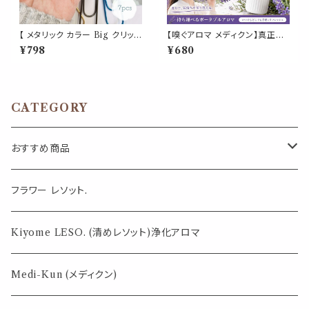
【 メタリック カラー Big クリップ
【嗅ぐアロマ メディクン】真正ラ
】7色 7個入 強い 大きい ペーパ
ベンダー｜おやすみ前 リラック
¥798
¥680
ー 新聞 雑誌 名刺 資料 サイズ
ス 上品 フローラル ハーブ 香り
50枚 収納 可能 文房具 ゼムク
ポータブルアロマ ノーズ ヤード
リップ バインダー オフィス 学校
ム 気分転換 読書 休憩 外出 携
会社 筆記用具 事務 用品 文具
帯 日本製 男性 女性 誕生日 ギ
雑貨 おしゃれ かわいい デスク
フト プレゼント
CATEGORY
アイテム
おすすめ商品
気になる虫対策に
フラワー レソット.
薄荷の香りで体感温度-4℃ !? スースーシリーズ
Kiyome LESO. (清めレソット)浄化アロマ
パロサント
Medi-Kun (メディクン)