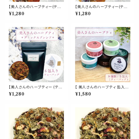
【美人さんのハーブティー(ティ
【美人さんのハーブティー(ティ
ーパック)】《美肌 ブレンド》6包
ーパック)】《女性バランス ブレン
¥1,280
¥1,280
入 ティーバッグ ローズヒップ ロ
ド》6包入 ティーバッグ レッドク
ーズピンク ハイビスカス ヒース
ローバー ラズベリーリーフ ロー
アップルフルーツ レモンバーム
ズ セージ ジンジャー ハイビス
パウチ 女性 フルーティー お茶
カス ローズピップ パウチ 女性
携帯 パウチ 習慣 デイリー
酸味 スッキリ お茶 パウチ 携帯
習慣 デイリー
【美人さんのハーブティー (ティ
【 美人さんのハーブティ 缶入り
ーパック)】《デトックス ブレンド》
】選べる 9種類 ティーバッグ 5
¥1,280
¥1,580
6包入 ティーバッグ ダンデライ
包入り 飲みやすい ブレンド ギフ
オン チコリロースト ローズヒッ
ト 贈り物 贈り物 ティーパック
プ ノンカフェイン 食物繊維 ファ
簡単 ホット お茶 健康 植物 ロ
イバー コーヒー 毒素 パウチ 携
ーズマリー キンモクセイ イチョ
帯 習慣 デイリー
ウ