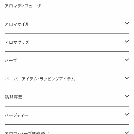
目的で選ぶ
アロマディフューザー
蒸し暑い夏やリフレッシュに
FLOWER LESO. フラワレソット
アロマオイル
消臭に（用途：空間や衣服）
Kiyome LESO. キヨメ レソット
エッセンシャルオイル
アロマグッズ
虫対策に（用途：空間やゴミ箱、ファブリックに）
シングル
体感-4℃ !? 薄荷をブレンドしたアロマスプレー
キャリアオイル
エッセンシャルオイル
ハーブ
空間・気の浄化に（用途：気になる空間に、掃除の後に）
ブレンド
AroMachi アロマチ 町の香り
ディフューザー
サシェ・香り袋
ペーパーアイテム・ラッピングアイテム
マスクの時期に
1mlお試し
Mask&Pillow Aroma
ハーブティー
シーリングワックス シール
詰替容器
シングル
キャンディー
ペーパークリップ
ロールオンボトル
ハーブティー
ブレンド
ウェルカムボード・装飾
スプレーボトル
ブレンド
アロマ・ハーブ関連商品