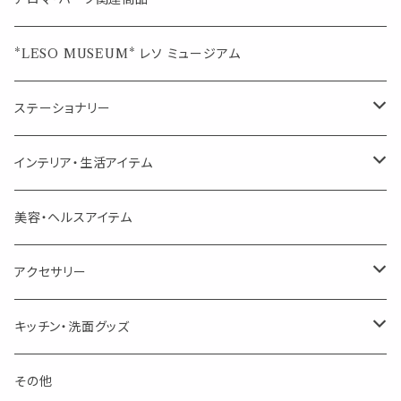
ジュエルオブビューティー
ジュエル オブ ビューティー
席札クリップ
スポイトボトル
シングル
エッセンシャルオイル
*LESO MUSEUM* レソ ミュージアム
美人さんのハーブティー
美人さんのハーブティー
シングル
プチギフト
精油用ボトル
クラフト器材・道具
ステーショナリー
頑張るあなたのティータイム
勉強やデスクワークを頑張るあなたへ 作業用ハーブティー
ブレンド
キャリアオイル・ワックス
ポンプ式ボトル
お香・サシェ・キャンドル
デザインクリップ
インテリア・生活アイテム
季節のハーブティー
季節のハーブティー
1mLお試し
道具
線香
記号（ハート,星,etc）
リップ容器
ディフューザー
ページオープナー・ワイドクリップ
オブジェ
美容・ヘルスアイテム
箱入りアソート
箱入りアソート
サシェ・香り袋
音楽・楽器
アロマオイルウォーマー
スクリュー容器
ポストカード・メッセージカード
キャンドル・お香
アクセサリー
キャンドル
生き物
アロマストーン
チューブ
フック・マグネット・画鋲
ウォールアイテム
ブローチ・ピンバッチ
キッチン・洗面グッズ
インセンスパウダー
食べ物・飲み物
ウッドディフューザー
フック・マグネット・画鋲
スライドケース
ステッカー・マスキングテープ・付箋
収納・小物トレー
ピアス
カトラリー
その他