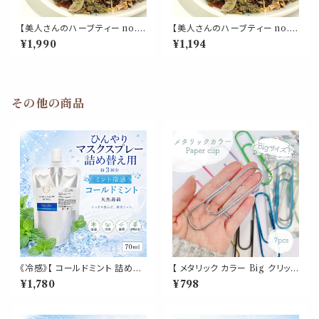
【美人さんのハーブティー no.
【美人さんのハーブティー no.
9】女性バランス ブレンド リーフ
9】女性バランス ブレンド リーフ
¥1,990
¥1,194
50g レッドクローバー ローズ
30g レッドクローバー ローズ
ラズベリーリーフ セージ ローズ
ラズベリーリーフ セージ ローズ
ヒップ ハイビスカス 紅茶 茶葉
ヒップ ハイビスカス 紅茶 茶葉
ギフト プレゼント ご自愛 贈り物
ギフト プレゼント ご自愛 贈り物
母の日
母の日
その他の商品
《冷感》【 コールドミント 詰め替
【 メタリック カラー Big クリップ
え用 70ml 】マスク & ピロー ア
】7色 7個入 強い 大きい ペーパ
¥1,780
¥798
ロマ｜ペパーミント 国産天然薄
ー 新聞 雑誌 名刺 資料 サイズ
荷 夏 ひんやり 涼しい 詰替パウ
50枚 収納 可能 文房具 ゼムク
チ 約3回分 消臭 静菌 冷感 ア
リップ バインダー オフィス 学校