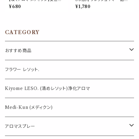
ランス｜クラリセージ×ゼラニウ
替え用 70ml 】マスク & ピロー
¥680
¥1,780
ム ルナ ムーン サイクル やさし
アロマ｜グレープフルーツホワ
い花の香り ポータブルアロマ ノ
イト ペパーミント 柑橘 夏 ひん
ーズ ヤードム ゆらぎ 気分転換
やり 涼しい 詰替パウチ 約3回分
リラックス おやすみ 癒し 外出
消臭 静菌 冷感 アロマスプレー
携帯 日本製 女性 誕生日 ギフト
CATEGORY
プレゼント
おすすめ商品
気になる虫対策に
フラワー レソット.
薄荷の香りで体感温度-4℃ !? スースーシリーズ
Kiyome LESO. (清めレソット)浄化アロマ
パロサント
Medi-Kun (メディクン)
アロマスプレー