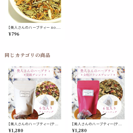
【美人さんのハーブティー no.7
】冷え 代謝 ブレンド リーフ 20
¥796
g ジンジャー ルイボス シナモン
ユズ イチョウ リンデン アニス
紅茶 お茶 温かい ホット 茶葉
同じカテゴリの商品
【美人さんのハーブティー(ティ
【美人さんのハーブティー(ティ
ーパック)】《美肌 ブレンド》6包
ーパック)】《女性バランス ブレン
¥1,280
¥1,280
入 ティーバッグ ローズヒップ ロ
ド》6包入 ティーバッグ レッドク