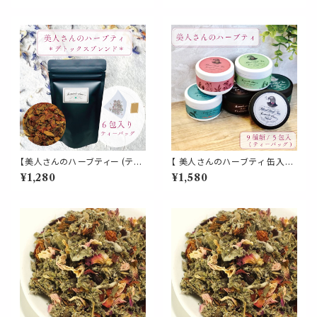
ーズピンク ハイビスカス ヒース
ローバー ラズベリーリーフ ロー
アップルフルーツ レモンバーム
ズ セージ ジンジャー ハイビス
パウチ 女性 フルーティー お茶
カス ローズピップ パウチ 女性
携帯 パウチ 習慣 デイリー
酸味 スッキリ お茶 パウチ 携帯
習慣 デイリー
【美人さんのハーブティー (ティ
【 美人さんのハーブティ 缶入り
ーパック)】《デトックス ブレンド》
】選べる 9種類 ティーバッグ 5
¥1,280
¥1,580
6包入 ティーバッグ ダンデライ
包入り 飲みやすい ブレンド ギフ
オン チコリロースト ローズヒッ
ト 贈り物 贈り物 ティーパック
プ ノンカフェイン 食物繊維 ファ
簡単 ホット お茶 健康 植物 ロ
イバー コーヒー 毒素 パウチ 携
ーズマリー キンモクセイ イチョ
帯 習慣 デイリー
ウ