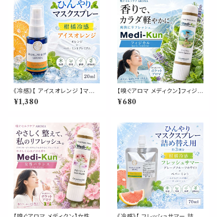
ロマスプレー
会社 筆記用具 事務 用品 文具
雑貨 おしゃれ かわいい デスク
アイテム
《冷感》【 アイスオレンジ 】マス
【嗅ぐアロマ メディクン】フィジカ
ク & ピロー アロマ 20ml｜ス
ル｜レモングラス ジュニパー グ
¥1,380
¥680
イートオレンジ 天然薄荷 ペパ
レープフルーツ サイプレス すっ
ーミント 柑橘 夏 ひんやり 涼し
きりハーバルシトラスの香り ポ
い スプレー 枕 睡眠 癒し 植物
ータブルアロマ ノーズ ヤードム
由来 消臭 静菌 携帯用 ギフト
スポーツ 運動前 運動後 ジム ト
プレゼント
レーニング 気分転換 リフレッシ
ュ 外出 携帯 日本製 男性 女性
ギフト プレゼント
【嗅ぐアロマ メディクン】女性バ
《冷感》【 フレッシュサマー 詰め