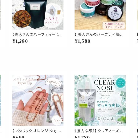
【美人さんのハーブティー (テ
【 美人さんのハーブティ 缶入
ィーパック)】《デトックス ブレ
り 】選べる 9種類 ティーバッ
¥1,280
¥1,580
レ
ンド》6包入 ティーバッグ ダン
グ 5包入り 飲みやすい ブレン
デライオン チコリロースト ロ
ド ギフト 贈り物 贈り物 ティー
ーズヒップ ノンカフェイン 食
パック 簡単 ホット お茶 健康
プ
物繊維 ファイバー コーヒー
植物 ローズマリー キンモクセ
毒素 パウチ 携帯 習慣 デイリ
イ イチョウ
ー
ク
【 メタリック オレンジ Big ク
《強力冷感》【 クリアノーズ 詰
リップ 】5個入 橙 強い 大きい
め替え用 70ml 】マスク & ピ
¥698
¥1,780