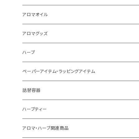
蒸し暑い夏やリフレッシュに
FLOWER LESO. フラワレソット
アロマオイル
消臭に（用途：空間や衣服）
Kiyome LESO. キヨメ レソット
エッセンシャルオイル
アロマグッズ
虫対策に（用途：空間やゴミ箱、ファブリックに）
シングル
体感-4℃ !? 薄荷をブレンドしたアロマスプレー
キャリアオイル
エッセンシャルオイル
ハーブ
空間・気の浄化に（用途：気になる空間に、掃除の後に）
ブレンド
AroMachi アロマチ 町の香り
ディフューザー
サシェ・香り袋
ペーパーアイテム・ラッピングアイテム
マスクの時期に
1mlお試し
Mask&Pillow Aroma
ハーブティー
シーリングワックス シール
詰替容器
シングル
キャンディー
ペーパークリップ
ロールオンボトル
ハーブティー
ブレンド
ウェルカムボード・装飾
スプレーボトル
ブレンド
アロマ・ハーブ関連商品