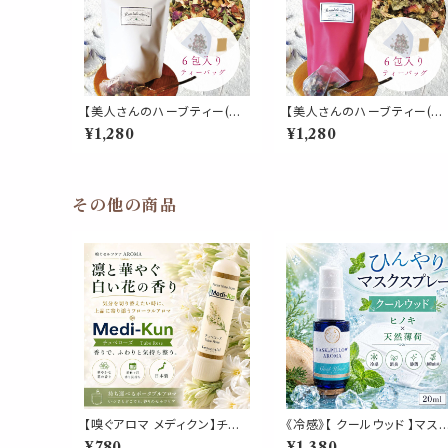
【美人さんのハーブティー(テ
【美人さんのハーブティー(テ
ィーパック)】《美肌 ブレンド》6
ィーパック)】《女性バランス ブ
¥1,280
¥1,280
包入 ティーバッグ ローズヒッ
レンド》6包入 ティーバッグ 
プ ローズピンク ハイビスカス
ッドクローバー ラズベリーリ
ヒース アップルフルーツ レモ
ーフ ローズ セージ ジンジャ
ンバーム パウチ 女性 フルー
ー ハイビスカス ローズピッ
ティー お茶 携帯 パウチ 習慣
パウチ 女性 酸味 スッキリ お
その他の商品
デイリー
茶 パウチ 携帯 習慣 デイリー
【嗅ぐアロマ メディクン】チュ
《冷感》【 クールウッド 】マス
ベローズ｜本物の花 香り 甘
& ピロー アロマ 20ml｜ヒノ
¥780
¥1,380