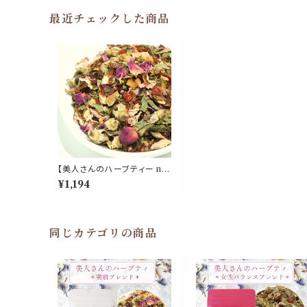
最近チェックした商品
【美人さんのハーブティー no.
8】美人 美肌 ブレンド リーフ
¥1,194
30g ビタミンC ローズヒップ
ローズ ハイビスカス ヒース
ステビア アップフルーツ レモ
ンバーム 紅茶 茶葉 母の日 ギ
フト 贈り物 ご自愛 プレゼント
同じカテゴリの商品
リラックス