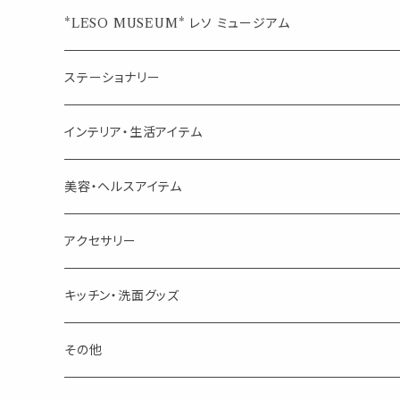
ジュエルオブビューティー
ジュエル オブ ビューティー
席札クリップ
スポイトボトル
シングル
エッセンシャルオイル
*LESO MUSEUM* レソ ミュージアム
美人さんのハーブティー
美人さんのハーブティー
シングル
プチギフト
精油用ボトル
クラフト器材・道具
ステーショナリー
頑張るあなたのティータイム
勉強やデスクワークを頑張るあなたへ 作業用ハーブティー
ブレンド
キャリアオイル・ワックス
ポンプ式ボトル
お香・サシェ・キャンドル
デザインクリップ
インテリア・生活アイテム
季節のハーブティー
季節のハーブティー
1mLお試し
道具
線香
記号（ハート,星,etc）
リップ容器
ディフューザー
ページオープナー・ワイドクリップ
オブジェ
美容・ヘルスアイテム
箱入りアソート
箱入りアソート
サシェ・香り袋
音楽・楽器
アロマオイルウォーマー
スクリュー容器
ポストカード・メッセージカード
キャンドル・お香
アクセサリー
キャンドル
生き物
アロマストーン
チューブ
フック・マグネット・画鋲
ウォールアイテム
ブローチ・ピンバッチ
キッチン・洗面グッズ
インセンスパウダー
食べ物・飲み物
ウッドディフューザー
フック・マグネット・画鋲
スライドケース
ステッカー・マスキングテープ・付箋
収納・小物トレー
ピアス
カトラリー
その他
天然のお香
自然・植物・天気
吊り下げディフューザー
ウォールステッカー