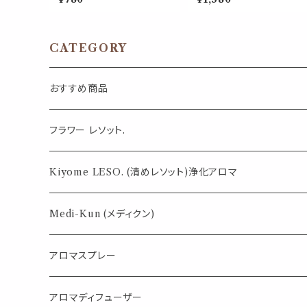
く華やかな 女性 ポータブル ノ
キ ヒバ 天然薄荷 夏 ひんやり
ーズアロマ ヤードム 気分転
涼しい 森林系 スプレー 枕 
換 ホルモン リラックス おやす
具 リフレッシュ 植物由来 消
み 外出 携帯用 約6ヶ月 日本
臭 静菌 携帯用 ギフト プレゼ
製 女性 ギフト プレゼント
ント
CATEGORY
おすすめ商品
気になる虫対策に
フラワー レソット.
薄荷の香りで体感温度-4℃ !? スースーシリーズ
Kiyome LESO. (清めレソット)浄化アロマ
パロサント
Medi-Kun (メディクン)
アロマスプレー
目的で選ぶ
アロマディフューザー