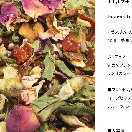
¥1,194
Internatio
＊美人さんの
no.8 美肌
ポリフェノー
すめのブレン
リンゴの皮を
■ブレンド内
ローズヒップ
フルーツ、レ
■内容量：