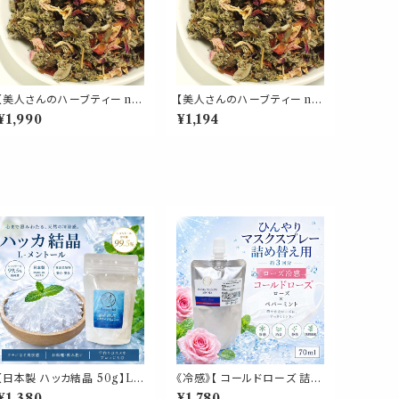
【美人さんのハーブティー no.
【美人さんのハーブティー no.
9】女性バランス ブレンド リー
9】女性バランス ブレンド リー
¥1,990
¥1,194
フ 50g レッドクローバー ロ
フ 30g レッドクローバー ロ
ーズ ラズベリーリーフ セージ
ーズ ラズベリーリーフ セージ
ローズヒップ ハイビスカス 紅
ローズヒップ ハイビスカス 紅
茶 茶葉 ギフト プレゼント ご
茶 茶葉 ギフト プレゼント ご
自愛 贈り物 母の日
自愛 贈り物 母の日
【日本製 ハッカ結晶 50g】L-
《冷感》【 コールドローズ 詰め
メントール クリスタル｜ 生ゴ
替え用 70ml 】マスク & ピロ
¥1,380
¥1,780