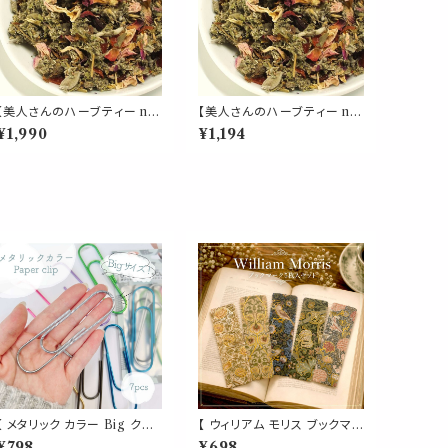
【美人さんのハーブティー no.
【美人さんのハーブティー no.
9】女性バランス ブレンド リー
9】女性バランス ブレンド リー
¥1,990
¥1,194
フ 50g レッドクローバー ロ
フ 30g レッドクローバー ロ
ーズ ラズベリーリーフ セージ
ーズ ラズベリーリーフ セージ
ローズヒップ ハイビスカス 紅
ローズヒップ ハイビスカス 紅
茶 茶葉 ギフト プレゼント ご
茶 茶葉 ギフト プレゼント ご
自愛 贈り物 母の日
自愛 贈り物 母の日
【 メタリック カラー Big クリ
【 ウィリアム モリス ブックマ
ップ 】7色 7個入 強い 大きい
ーク】5枚セット ゴールド箔 草
¥798
¥698