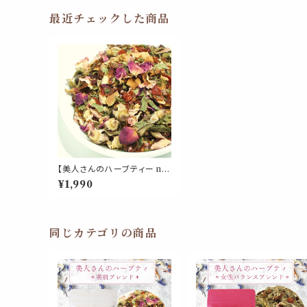
最近チェックした商品
【美人さんのハーブティー no.
8】美人 美肌 ブレンド リーフ
¥1,990
50g ビタミンC ローズヒップ
ローズ ハイビスカス ヒース
ステビア アップフルーツ レモ
ンバーム 紅茶 茶葉 母の日 ギ
フト 贈り物 ご自愛 プレゼント
同じカテゴリの商品
リラックス