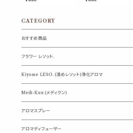
クス 落ち着く ポータブルアロ
ニウム ルナ ムーン サイクル
マ 和精油 ノーズ ヤードム 気
やさしい花の香り ポータブル
分転換 リフレッシュ 朝 仕事
アロマ ノーズ ヤードム ゆら
勉強 外出 休憩 携帯 日本製
気分転換 リラックス おやす
男性 女性 誕生日 ギフト プレ
癒し 外出 携帯 日本製 女性
CATEGORY
ゼント
誕生日 ギフト プレゼント
おすすめ商品
気になる虫対策に
フラワー レソット.
薄荷の香りで体感温度-4℃ !? スースーシリーズ
Kiyome LESO. (清めレソット)浄化アロマ
パロサント
Medi-Kun (メディクン)
アロマスプレー
目的で選ぶ
アロマディフューザー