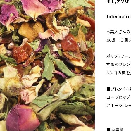
¥1,990
Internatio
＊美人さんの
no.8 美肌
ポリフェノー
すめのブレン
リンゴの皮を
■ブレンド内
ローズヒップ
フルーツ、レ
■内容量：