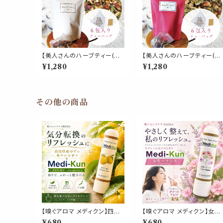
【美人さんのハーブティー(テ
【美人さんのハーブティー(テ
ィーパック)】《美肌 ブレンド》6
ィーパック)】《女性バランス ブ
¥1,280
¥1,280
包入 ティーバッグ ローズヒッ
レンド》6包入 ティーバッグ 
プ ローズピンク ハイビスカス
ッドクローバー ラズベリーリ
ヒース アップルフルーツ レモ
ーフ ローズ セージ ジンジャ
ンバーム パウチ 女性 フルー
ー ハイビスカス ローズピッ
ティー お茶 携帯 パウチ 習慣
パウチ 女性 酸味 スッキリ お
その他の商品
デイリー
茶 パウチ 携帯 習慣 デイリー
【嗅ぐアロマ メディクン】四万
【嗅ぐアロマ メディクン】女性
十柚子｜高知県産 ユズ リラッ
バランス｜クラリセージ×ゼラ
¥680
¥680