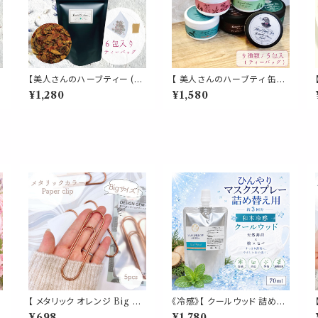
【美人さんのハーブティー (テ
【 美人さんのハーブティ 缶入
ィーパック)】《デトックス ブレ
り 】選べる 9種類 ティーバッ
¥1,280
¥1,580
レ
ンド》6包入 ティーバッグ ダン
グ 5包入り 飲みやすい ブレン
デライオン チコリロースト ロ
ド ギフト 贈り物 贈り物 ティー
ーズヒップ ノンカフェイン 食
パック 簡単 ホット お茶 健康
プ
物繊維 ファイバー コーヒー
植物 ローズマリー キンモクセ
毒素 パウチ 携帯 習慣 デイリ
イ イチョウ
ー
【 メタリック オレンジ Big ク
《冷感》【 クールウッド 詰め替
リップ 】5個入 橙 強い 大きい
え用 70ml 】マスク & ピロー
¥698
¥1,780