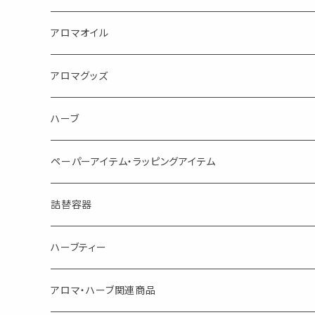
蒸し暑い夏やリフレッシュに
FLOWER LESO. フラワレソット
アロマオイル
消臭に（用途：空間や衣服）
Kiyome LESO. キヨメ レソット
エッセンシャルオイル
アロマグッズ
虫対策に（用途：空間やゴミ箱、ファブリックに）
シングル
体感-4℃ !? 薄荷をブレンドしたアロマスプレー
キャリアオイル
エッセンシャルオイル
ハーブ
空間・気の浄化に（用途：気になる空間に、掃除の後に）
ブレンド
AroMachi アロマチ 町の香り
ディフューザー
サシェ・香り袋
ペーパーアイテム・ラッピングアイテム
マスクの時期に
1mlお試し
Mask&Pillow Aroma
ハーブティー
シーリングワックス シール
詰替容器
シングル
キャンディー
ペーパークリップ
ロールオンボトル
ハーブティー
ブレンド
ウェルカムボード・装飾
スプレーボトル
ブレンド
アロマ・ハーブ関連商品