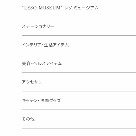
ジュエルオブビューティー
ジュエル オブ ビューティー
席札クリップ
スポイトボトル
シングル
エッセンシャルオイル
*LESO MUSEUM* レソ ミュージアム
美人さんのハーブティー
美人さんのハーブティー
シングル
プチギフト
精油用ボトル
クラフト器材・道具
ステーショナリー
頑張るあなたのティータイム
勉強やデスクワークを頑張るあなたへ 作業用ハーブティー
ブレンド
キャリアオイル・ワックス
ポンプ式ボトル
お香・サシェ・キャンドル
デザインクリップ
インテリア・生活アイテム
季節のハーブティー
季節のハーブティー
1mLお試し
道具
線香
記号（ハート,星,etc）
リップ容器
ディフューザー
ページオープナー・ワイドクリップ
オブジェ
美容・ヘルスアイテム
箱入りアソート
箱入りアソート
サシェ・香り袋
音楽・楽器
アロマオイルウォーマー
スクリュー容器
ポストカード・メッセージカード
キャンドル・お香
アクセサリー
キャンドル
生き物
アロマストーン
チューブ
フック・マグネット・画鋲
ウォールアイテム
ブローチ・ピンバッチ
キッチン・洗面グッズ
インセンスパウダー
食べ物・飲み物
ウッドディフューザー
フック・マグネット・画鋲
スライドケース
ステッカー・マスキングテープ・付箋
収納・小物トレー
ピアス
カトラリー
その他
天然のお香
自然・植物・天気
吊り下げディフューザー
ウォールステッカー